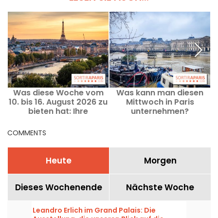
Was diese Woche vom
Was kann man diesen
10. bis 16. August 2026 zu
Mittwoch in Paris
bieten hat: Ihre
unternehmen?
Ausgehtipps für eine
Ausgehtipps und
ereignisreiche Woche in
Schnäppchen vom 12.
COMMENTS
Paris
August 2026
Heute
Morgen
Dieses Wochenende
Nächste Woche
Leandro Erlich im Grand Palais: Die