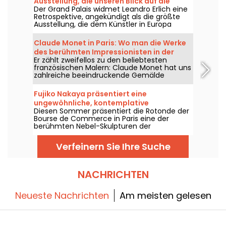
Ausstellung, die unseren Blick auf die
Der Grand Palais widmet Leandro Erlich eine
Wirklichkeit verwandelt – unsere Fotos
Retrospektive, angekündigt als die größte
Ausstellung, die dem Künstler in Europa
gewidmet ist. Besuchen Sie sie vom 2. Juni
bis zum 6. September 2026, um die
Claude Monet in Paris: Wo man die Werke
eigenwillige Welt von Leandro Erlich zu
des berühmten Impressionisten in der
entdecken, der für Installationen bekannt ist,
Er zählt zweifellos zu den beliebtesten
Hauptstadt bewundern kann
die unsere Orientierung und unsere
französischen Malern: Claude Monet hat uns
Wahrnehmung im öffentlichen Raum
zahlreiche beeindruckende Gemälde
verwischen.
hinterlassen, von denen einige in den Pariser
Museen entdeckt werden können. Folgen Sie
Fujiko Nakaya präsentiert eine
uns!
ungewöhnliche, kontemplative
Diesen Sommer präsentiert die Rotonde der
Nebelskulptur an der Bourse de Commerce
Bourse de Commerce in Paris eine der
berühmten Nebel-Skulpturen der
japanischen Künstlerin Fujiko Nakaya.
Besuchen Sie die Ausstellung bis zum 14.
Verfeinern Sie Ihre Suche
September 2026, um diese ungewöhnliche
und kontemplative Installation
kennenzulernen, die Besucher in einer
dichten weißen Wolke aus Wasserdampf
NACHRICHTEN
erscheinen und wieder verschwinden lässt!
Neueste Nachrichten
Am meisten gelesen