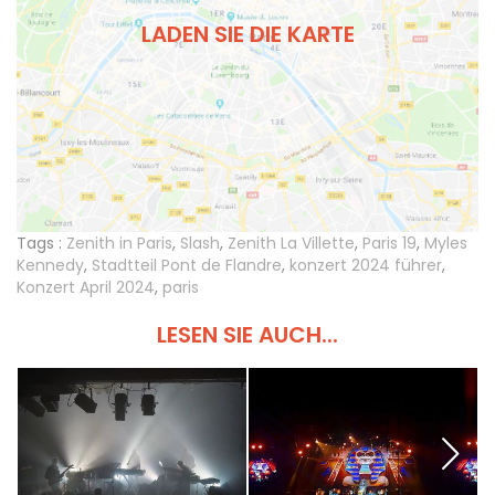
LADEN SIE DIE KARTE
Tags :
Zenith in Paris
,
Slash
,
Zenith La Villette
,
Paris 19
,
Myles
Kennedy
,
Stadtteil Pont de Flandre
,
konzert 2024 führer
,
Konzert April 2024
,
paris
LESEN SIE AUCH...