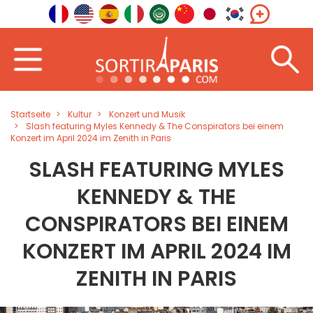
Startseite
Kultur
Konzert und Musik
Slash featuring Myles Kennedy & The Conspirators bei einem
Konzert im April 2024 im Zenith in Paris
SLASH FEATURING MYLES
KENNEDY & THE
CONSPIRATORS BEI EINEM
KONZERT IM APRIL 2024 IM
ZENITH IN PARIS