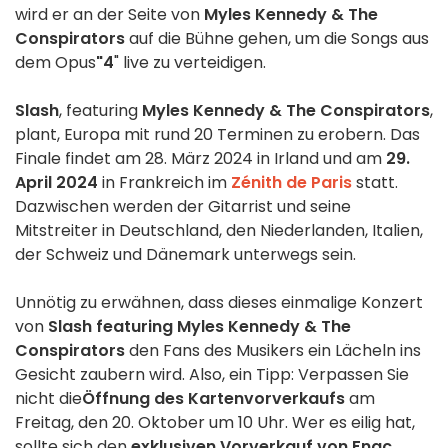
wird er an der Seite von
Myles Kennedy & The
Conspirators
auf die Bühne gehen, um die Songs aus
dem Opus
"4
" live zu verteidigen.
Slash
, featuring
Myles Kennedy & The Conspirators
,
plant, Europa mit rund 20 Terminen zu erobern. Das
Finale findet am 28. März 2024 in Irland und am
29.
April 2024
in Frankreich im
Zénith de Paris
statt.
Dazwischen werden der Gitarrist und seine
Mitstreiter in Deutschland, den Niederlanden, Italien,
der Schweiz und Dänemark unterwegs sein.
Unnötig zu erwähnen, dass dieses einmalige Konzert
von
Slash featuring Myles Kennedy & The
Conspirators
den Fans des Musikers ein Lächeln ins
Gesicht zaubern wird. Also, ein Tipp: Verpassen Sie
nicht die
Öffnung des Kartenvorverkaufs
am
Freitag, den 20. Oktober um 10 Uhr. Wer es eilig hat,
sollte sich den
exklusiven Vorverkauf von Fnac