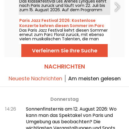
Das Klassikfestival Les Arènes Lyriques kehrt
Montmartre-Hügel thront
feiert.
nach Paris zurück und läuft vom 22. Juli bis
zum 15. August 2026. Auf dem Programm
stehen nicht weniger als 16 Konzerte in den
Arenen von Montmartre, eine idyllische
Paris Jazz Festival 2026: Kostenlose
Kulisse, um die großen Klassiker zu genießen.
Konzerte kehren diesen Sommer im Parc
Das Paris Jazz Festival kehrt diesen Sommer
Floral zurück – Das Programm
erneut zum Parc Floral zurück, mit ebenso
vielen musikalischen Talenten, die man
sehen und hören kann – in einer idyllischen
Umgebung. Hier finden Sie das Programm
Verfeinern Sie Ihre Suche
der kostenlosen Konzerte, das vom 24. Juni
bis zum 6. September 2026 zu entdecken
ist!
NACHRICHTEN
Neueste Nachrichten
Am meisten gelesen
Donnerstag
14:26
Sonnenfinsternis am 12. August 2026: Wo
kann man das Spektakel von Paris und
Umgebung aus beobachten? Die
wichtigsten Veranstaltungen und Spots