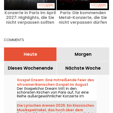
Konzerte in Paris im April
Paris: Die kommenden
J
2027: Highlights, die Sie
Metal-Konzerte, die Sie
nicht verpassen sollten
nicht verpassen dürfen
COMMENTS
Heute
Morgen
Dieses Wochenende
Nächste Woche
Gospel Dream: Eine mitreißende Feier des
afroamerikanischen Gospel im August
Der Gospelchor Dream tritt in den
2026 in Paris
schönsten Kirchen von Paris auf, für eine
Reihe außergewöhnlicher Konzerte im
August 2026. Eine einzigartige
Musikerfahrung, die Hoffnung, Einheit und
Die Lyrischen Arenen 2026: Ein klassisches
Resilienz durch die authentischen Gesänge
Musikspektakel, das hoch über dem
der afroamerikanischen Kirchengemeinde