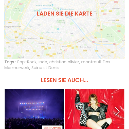
LADEN SIE DIE KARTE
Tags :
Pop-Rock
,
inde
,
christian olivier
,
montreuil
,
Das
Marmorwerk
,
Seine st Denis
LESEN SIE AUCH...