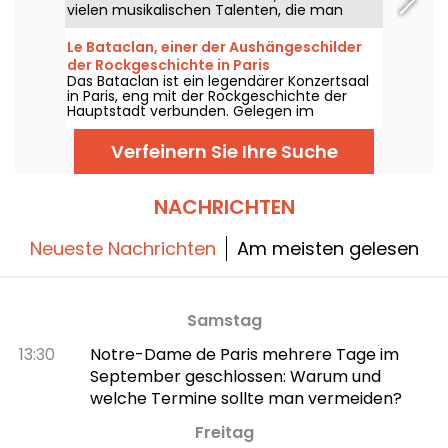
vielen musikalischen Talenten, die man
sehen und hören kann – in einer idyllischen
Umgebung. Hier finden Sie das Programm
Le Bataclan, einer der Aushängeschilder
der kostenlosen Konzerte, das vom 24. Juni
der Rockgeschichte in Paris
bis zum 6. September 2026 zu entdecken
Das Bataclan ist ein legendärer Konzertsaal
ist!
in Paris, eng mit der Rockgeschichte der
Hauptstadt verbunden. Gelegen im
pulsierenden 11. Arrondissement, bleibt es ein
emblematischer Ort der Pariser Musikszene.
Verfeinern Sie Ihre Suche
NACHRICHTEN
Neueste Nachrichten
Am meisten gelesen
Samstag
13:30
Notre-Dame de Paris mehrere Tage im
September geschlossen: Warum und
welche Termine sollte man vermeiden?
Freitag