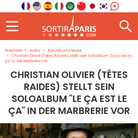
Startseite
Kultur
Konzert und Musik
Christian Olivier (Têtes Raides) stellt sein Soloalbum "Le ça est le
ça" in der Marbrerie vor
CHRISTIAN OLIVIER (TÊTES
RAIDES) STELLT SEIN
SOLOALBUM "LE ÇA EST LE
ÇA" IN DER MARBRERIE VOR