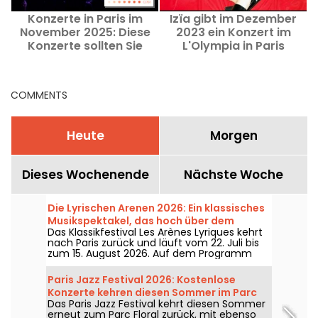
Konzerte in Paris im
Izïa gibt im Dezember
November 2025: Diese
2023 ein Konzert im
Konzerte sollten Sie
L'Olympia in Paris
diesen Monat im
Großraum Paris nicht
verpassen.
COMMENTS
Heute
Morgen
Dieses Wochenende
Nächste Woche
Die Lyrischen Arenen 2026: Ein klassisches
Musikspektakel, das hoch über dem
Das Klassikfestival Les Arènes Lyriques kehrt
Montmartre-Hügel thront
nach Paris zurück und läuft vom 22. Juli bis
zum 15. August 2026. Auf dem Programm
stehen nicht weniger als 16 Konzerte in den
Arenen von Montmartre, eine idyllische
Paris Jazz Festival 2026: Kostenlose
Kulisse, um die großen Klassiker zu genießen.
Konzerte kehren diesen Sommer im Parc
Das Paris Jazz Festival kehrt diesen Sommer
Floral zurück – Das Programm
erneut zum Parc Floral zurück, mit ebenso