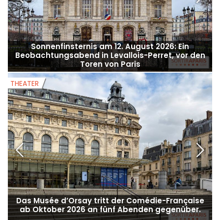
Sonnenfinsternis am 12. August 2026: Ein
Beobachtungsabend in Levallois-Perret, vor den
Toren von Paris
THEATER
T
Das Musée d’Orsay tritt der Comédie-Française
ab Oktober 2026 an fünf Abenden gegenüber.