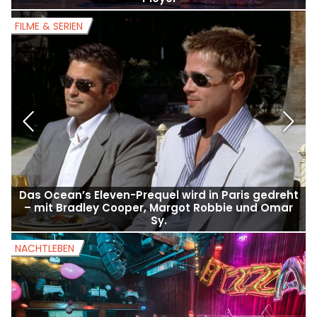
FILME & SERIEN
F
Das Ocean’s Eleven-Prequel wird in Paris gedreht
– mit Bradley Cooper, Margot Robbie und Omar
Sy.
NACHTLEBEN
N