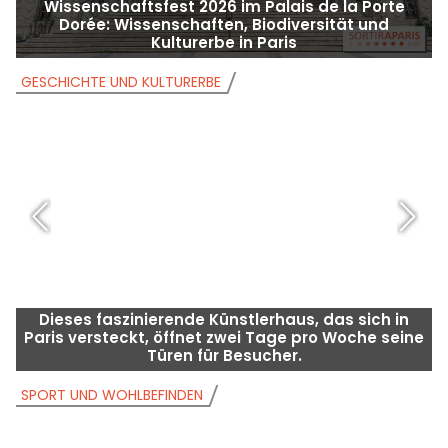
Wissenschaftsfest 2026 im Palais de la Porte
Dorée: Wissenschaften, Biodiversität und
Kulturerbe in Paris
GESCHICHTE UND KULTURERBE
G
Dieses faszinierende Künstlerhaus, das sich in
Paris versteckt, öffnet zwei Tage pro Woche seine
Türen für Besucher.
SPORT UND WOHLBEFINDEN
S