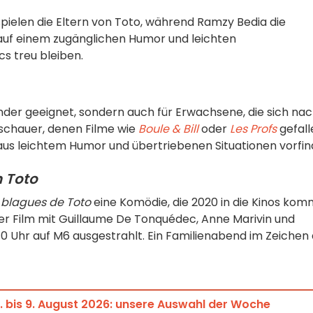
ielen die Eltern von Toto, während Ramzy Bedia die
t auf einem zugänglichen Humor und leichten
cs treu bleiben.
inder geeignet, sondern auch für Erwachsene, die sich na
schauer, denen Filme wie
Boule & Bill
oder
Les Profs
gefall
us leichtem Humor und übertriebenen Situationen vorfin
n Toto
 blagues de Toto
eine Komödie, die 2020 in die Kinos kom
er Film mit Guillaume De Tonquédec, Anne Marivin und
0 Uhr auf M6 ausgestrahlt. Ein Familienabend im Zeichen
bis 9. August 2026: unsere Auswahl der Woche