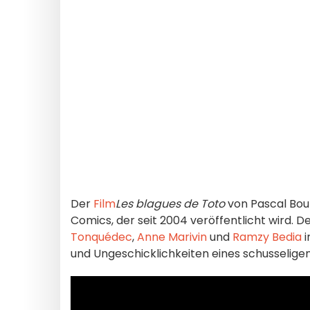
Der
Film
Les blagues de Toto
von Pascal Bour
Comics, der seit 2004 veröffentlicht wird. De
Tonquédec
,
Anne Marivin
und
Ramzy Bedia
i
und Ungeschicklichkeiten eines schusseligen