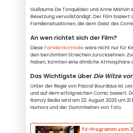
Guillaume De Tonquédec und Anne Marivin sp
Besetzung vervollständigt. Der Film basier
Familiensituationen, die dem Geist des Comi
An wen richtet sich der Film?
Diese
Familienkomödie
wäre nicht nur für K
den berühmten Streichen zurücksehnen. Zu
haben, könnten eine ähnliche Atmosphäre a
Das Wichtigste über
Die Witze vo
Unter der Regie von Pascal Bourdiaux ist
Les
und auf dem erfolgreichen Comic basiert. D
Ramzy Bedia wird am 22. August 2025 um 21.1
Humors und der Dummheiten von Toto.
TV-Programm vom 3. 