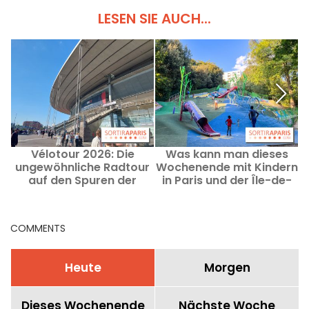
LESEN SIE AUCH...
Vélotour 2026: Die
Was kann man dieses
ungewöhnliche Radtour
Wochenende mit Kindern
auf den Spuren der
in Paris und der Île-de-
Olympischen Spiele im
France unternehmen –
Norden von Paris
vom 8. bis 9. August
2026?
COMMENTS
Heute
Morgen
Dieses Wochenende
Nächste Woche