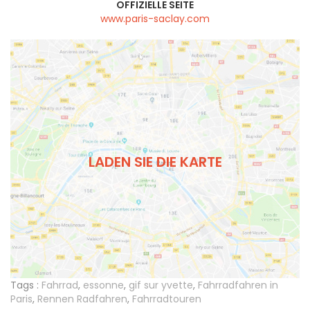
OFFIZIELLE SEITE
www.paris-saclay.com
LADEN SIE DIE KARTE
Tags :
Fahrrad
,
essonne
,
gif sur yvette
,
Fahrradfahren in
Paris
,
Rennen Radfahren
,
Fahrradtouren