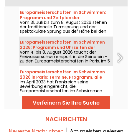
Europameisterschaften im Schwimmen:
Programm und Zeitplan der
Vom 31. Juli bis zum 8. August 2026 stehen
Wassersprung- und Hochsprung-
der traditionelle Turmsprung und der
Wettkämpfe
spektakuläre Sprung aus der Höhe bei den
Europameisterschaften im Schwimmen im
Mittelpunkt. Zwischen dem Olympiabecken
Europameisterschaften im Schwimmen
von Saint-Denis und dem malerischen Ufer
2026: Programm und Uhrzeiten der
der Seine werden die besten Taucher des
Vom 4. bis 8. August 2026 taucht der
Freiwasserwettkämpfe
Kontinents zu waghalsigen Akrobatik-
Freiwasserschwimmsport in die Seine ein –
Formationen ansetzen.
zu den Europameisterschaften in Paris. Im 5-
km-, 10-km-Rennen und im Mixed-Staffel
kämpfen die besten Wasser-
Europameisterschaften im Schwimmen
Marathonläuferinnen und -läufer in einer
2026 in Paris: Termine, Programm, alle
mythischen Naturlandschaft um Medaillen.
Im April 2023 hat Frankreich seine
Infos zum Wettkampf
Bewerbung eingereicht, die
Europameisterschaften im Schwimmen
2026 auszutragen. Vom 31. Juli bis zum 16.
August erwartet Sie das Olympische
Verfeinern Sie Ihre Suche
Schwimmbadzentrum, um unsere
Schwimmerinnen und Schwimmer
anzufeuern. Hier finden Sie alle
Informationen rund um den Wettkampf und
NACHRICHTEN
die Disziplinen!
Neueste Nachrichten
Am meisten gelesen