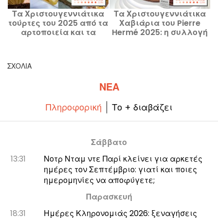
Τα Χριστουγεννιάτικα
Τα Χριστουγεννιάτικα
τούρτες του 2025 από τα
Χαβιάρια του Pierre
αρτοποιεία και τα
Hermé 2025: η συλλογή
ζαχαροπλαστεία του
Abysses που πρέπει να
Παρισιού — η επιλογή
ανακαλύψετε
μας με τα πιο
ΣΧΌΛΙΑ
ξεχωριστά σχέδια
ΝΈΑ
Πληροφορική
Το + διαβάζει
Σάββατο
13:31
Νοτρ Νταμ ντε Παρί κλείνει για αρκετές
ημέρες τον Σεπτέμβριο: γιατί και ποιες
ημερομηνίες να αποφύγετε;
Παρασκευή
18:31
Ημέρες Κληρονομιάς 2026: ξεναγήσεις