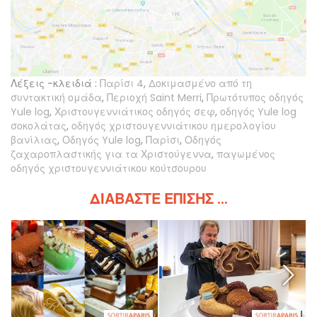
Λέξεις -κλειδιά :
Παρίσι 4
,
Δοκιμασμένο από τη
συντακτική ομάδα
,
Περιοχή Saint Merri
,
Πρωτότυπος οδηγός
Yule log
,
Χριστουγεννιάτικος οδηγός σεφ
,
οδηγός Yule log
σοκολάτας
,
οδηγός χριστουγεννιάτικου ημερολογίου
βανίλιας
,
Οδηγός Yule log
,
Παρίσι
,
Οδηγός
ζαχαροπλαστικής για τα Χριστούγεννα
,
παγωμένος
οδηγός χριστουγεννιάτικου κούτσουρου
ΔΙΑΒΆΣΤΕ ΕΠΊΣΗΣ ...