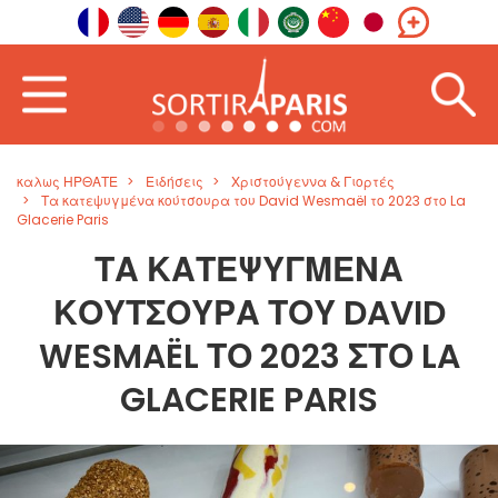
καλως ΗΡΘΑΤΕ
Ειδήσεις
Χριστούγεννα & Γιορτές
Τα κατεψυγμένα κούτσουρα του David Wesmaël το 2023 στο La
Glacerie Paris
ΤΑ ΚΑΤΕΨΥΓΜΈΝΑ
ΚΟΎΤΣΟΥΡΑ ΤΟΥ DAVID
WESMAËL ΤΟ 2023 ΣΤΟ LA
GLACERIE PARIS