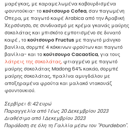
μαρέγκας, με καραμελωμένα καβουρδισμένα
φουντούκια- το
κούτσουρο Cofea
, σαν παγωμένη
Όπερα, με παγωτό καφέ Arabica από την Αραβική
Χερσόνησο, σε συνδυασμό με κρέμα γκανάς μαύρης
σοκολάτας και μπισκότο εμποτισμένο σε δυνατό
καφέ , το
κούτσουρο Fructus
με παγωτό μάνγκο
βανίλια, σορμπέ 4 κόκκινων φρούτων και παγωτό
βανίλια- και το
κούτσουρο Cacaotica
, για τους
λάτρεις της σοκολάτας,
φτιαγμένο με παγωτό
μαύρης σοκολάτας Madong 64% κακάο, σορμπέ
μαύρης σοκολάτας, πραλίνα αμυγδάλου με
αποξηραμένα φρούτα και μαλακό ντακουάζ
φουντουκιού.
Σερβίρει 6: 42 ευρώ
Παραγγελία από 1 έως 20 Δεκεμβρίου 2023
Διαθέσιμο από 1 Δεκεμβρίου 2023
Παράδοση σε όλη τη Γαλλία μέσω του "Pourdebon".