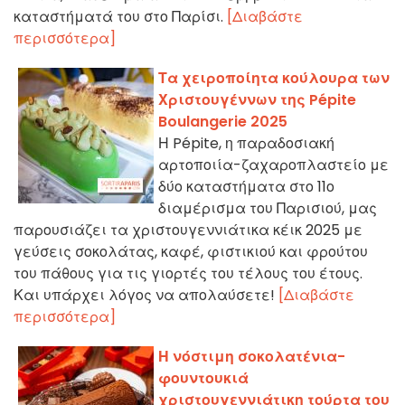
καταστήματά του στο Παρίσι.
[Διαβάστε
περισσότερα]
Τα χειροποίητα κούλουρα των
Χριστουγέννων της Pépite
Boulangerie 2025
Η Pépite, η παραδοσιακή
αρτοποιία-ζαχαροπλαστείο με
δύο καταστήματα στο 11ο
διαμέρισμα του Παρισιού, μας
παρουσιάζει τα χριστουγεννιάτικα κέικ 2025 με
γεύσεις σοκολάτας, καφέ, φιστικιού και φρούτου
του πάθους για τις γιορτές του τέλους του έτους.
Και υπάρχει λόγος να απολαύσετε!
[Διαβάστε
περισσότερα]
Η νόστιμη σοκολατένια-
φουντουκιά
χριστουγεννιάτικη τούρτα του