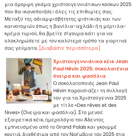
μια όμορφη γκάμα χριστουγεννιάτικων κούκων 2025
που θα ικανοποιήσει όλες τις επιθυμίες σας.
Μεταξύ της αδιαμφισβήτητης φιστικιάς και των
καινοτομιών όπως η βανίλια-αχλάδι ή η μύρτιλα-
κρέμα τυριού, θα βρείτε σίγουρα κάτι για να
ολοκληρώσετε με τον καλύτερο τρόπο τα γιορτινά
σας γεύματα.
[Διαβάστε περισσότερα]
Χριστουγεννιάτικα κέικ Jean
Paul Hévin 2025: σοκολατένια
όνειρα και φασόλια
Ο σοκολατοποιός Jean Paul
Hévin παρουσιάζει τη συλλογή
του για τα Χριστούγεννα 2025
με τίτλο «Des rêves et des
fèves» (Όνειρα και φασόλια). Στο μενού:
εξαιρετικά κέικ, ημερολόγιο του Άδεντος
εμπνευσμένο από το Grand Palais και γκουρμέ
κουτιά, διαθέσιμα από τον Νοέμβριο του 2025 στα