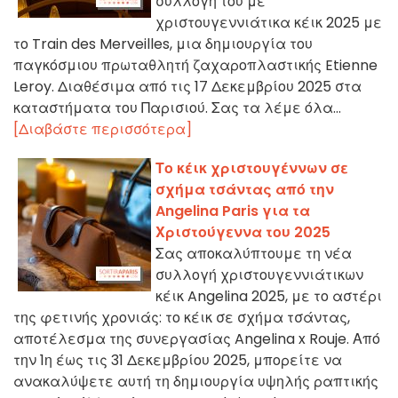
συλλογή του με
χριστουγεννιάτικα κέικ 2025 με
το Train des Merveilles, μια δημιουργία του
παγκόσμιου πρωταθλητή ζαχαροπλαστικής Etienne
Leroy. Διαθέσιμα από τις 17 Δεκεμβρίου 2025 στα
καταστήματα του Παρισιού. Σας τα λέμε όλα...
[Διαβάστε περισσότερα]
Το κέικ χριστουγέννων σε
σχήμα τσάντας από την
Angelina Paris για τα
Χριστούγεννα του 2025
Σας αποκαλύπτουμε τη νέα
συλλογή χριστουγεννιάτικων
κέικ Angelina 2025, με το αστέρι
της φετινής χρονιάς: το κέικ σε σχήμα τσάντας,
αποτέλεσμα της συνεργασίας Angelina x Rouje. Από
την 1η έως τις 31 Δεκεμβρίου 2025, μπορείτε να
ανακαλύψετε αυτή τη δημιουργία υψηλής ραπτικής