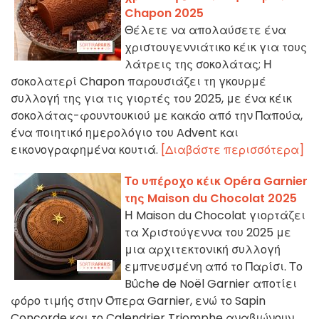
Chapon 2025
Θέλετε να απολαύσετε ένα
χριστουγεννιάτικο κέικ για τους
λάτρεις της σοκολάτας; Η
σοκολατερί Chapon παρουσιάζει τη γκουρμέ
συλλογή της για τις γιορτές του 2025, με ένα κέικ
σοκολάτας-φουντουκιού με κακάο από την Παπούα,
ένα ποιητικό ημερολόγιο του Advent και
εικονογραφημένα κουτιά.
[Διαβάστε περισσότερα]
Το υπέροχο κέικ Opéra Garnier
της Maison du Chocolat 2025
Η Maison du Chocolat γιορτάζει
τα Χριστούγεννα του 2025 με
μια αρχιτεκτονική συλλογή
εμπνευσμένη από το Παρίσι. Το
Bûche de Noël Garnier αποτίει
φόρο τιμής στην Όπερα Garnier, ενώ το Sapin
Concorde και το Calendrier Triomphe αναβιώνουν