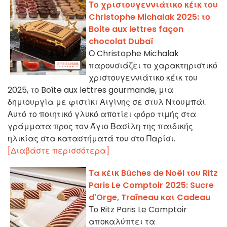
Το χριστουγεννιάτικο κέικ του
Christophe Michalak 2025: το
Boite aux lettres façon
chocolat Dubaï
Ο Christophe Michalak
παρουσιάζει το χαρακτηριστικό
χριστουγεννιάτικο κέικ του
2025, το Boîte aux lettres gourmande, μια
δημιουργία με φιστίκι Αιγίνης σε στυλ Ντουμπάι.
Αυτό το ποιητικό γλυκό αποτίει φόρο τιμής στα
γράμματα προς τον Άγιο Βασίλη της παιδικής
ηλικίας στα καταστήματά του στο Παρίσι.
[Διαβάστε περισσότερα]
Τα κέικ Bûches de Noël του Ritz
Paris Le Comptoir 2025: Sucre
d'Orge, Traîneau και Cadeau
Το Ritz Paris Le Comptoir
αποκαλύπτει τα