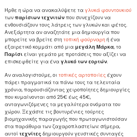
Ήρθε η ώρα να ανακαλύψετε τα
γλυκά φουντουκιού
των
παρίσιων τεχνιτών
που συνεχίζουν να
ενθουσιάζουν τους λάτρεις των γλυκών και φέτος.
Ανεξάρτητα αν αναζητάτε μια δημιουργία που
μπορείτε να βρείτε στη
τοπική φούρναρη
ή ένα
εξαιρετικό κομμάτι από μια
μεγάλη Μάρκα
, το
Παρίσι
είναι γεμάτο με προτάσεις που αξίζει να
επισκεφθείτε για ένα
γλυκό των εορτών
.
Αν αναλογιστούμε, οι
τοπικές αρτοποιίες
έχουν
πάρει πραγματικά τα πάνω τους τα τελευταία
χρόνια, παρουσιάζοντας χειροποίητες δημιουργίες
που κυμαίνονται από 25€ έως 45€,
ανταγωνιζόμενες τα μεγαλύτερα ονόματα του
χώρου. Ξεχάστε τις βουτυρένιες τούρτες
βιομηχανικής παραγωγής που πρωταγωνιστούσαν
στα παράθυρα των ζαχαροπλαστείων: σήμερα,
αυτοί
τεχνίτες
δημιουργούν γευστικές συνταγές