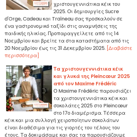
χριστουγεννιάτικα κέικ του
2025. Οι δημιουργίες Sucre
d'Orge, Cadeau και Traîneau σας προσκαλούν σε
ένα γαστρονομικό ταξίδι στις αναμνήσεις της
παιδικής ηλικίας. Προπαραγγείλετε από τις 14
Νοεμβρίου και βρείτε τα στα καταστήματα από τις
20 Νοεμβρίου έως τις 31 Δεκεμβρίου 2025.
[Διαβάστε
περισσότερα]
Τα χριστουγεννιάτικα κέικ
και γλυκά της Pleincœur 2025
από τον Maxime Frédéric
Ο Maxime Frédéric παρουσιάζει
τα χριστουγεννιάτικα κέικ και
σοκολάτες 2025 στο Pleincœur
στο 17ο διαμέρισμα. Τέσσερα
κέικ και μια συλλογή χειροποίητων σοκολάτων
είναι διαθέσιμα για τις γιορτές του τέλους του
έτους. Τα δοκιμάσαμε και σας τα παρουσιάζουμε