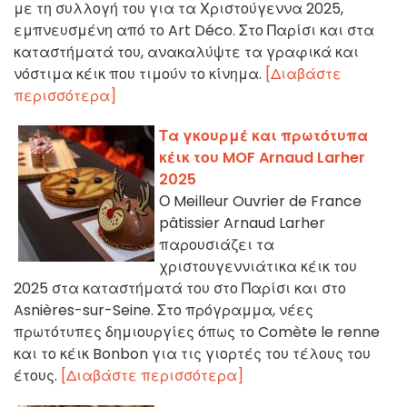
με τη συλλογή του για τα Χριστούγεννα 2025,
εμπνευσμένη από το Art Déco. Στο Παρίσι και στα
καταστήματά του, ανακαλύψτε τα γραφικά και
νόστιμα κέικ που τιμούν το κίνημα.
[Διαβάστε
περισσότερα]
Τα γκουρμέ και πρωτότυπα
κέικ του MOF Arnaud Larher
2025
Ο Meilleur Ouvrier de France
pâtissier Arnaud Larher
παρουσιάζει τα
χριστουγεννιάτικα κέικ του
2025 στα καταστήματά του στο Παρίσι και στο
Asnières-sur-Seine. Στο πρόγραμμα, νέες
πρωτότυπες δημιουργίες όπως το Comète le renne
και το κέικ Bonbon για τις γιορτές του τέλους του
έτους.
[Διαβάστε περισσότερα]