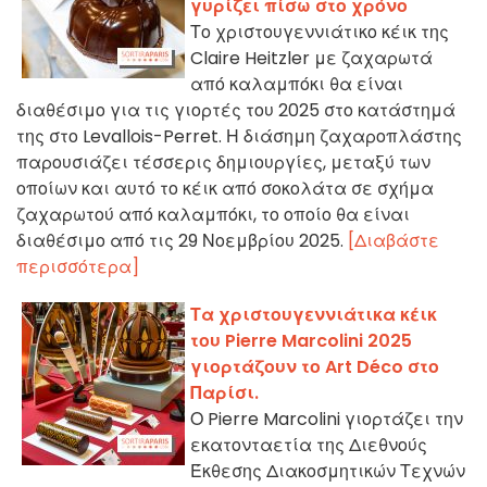
γυρίζει πίσω στο χρόνο
Το χριστουγεννιάτικο κέικ της
Claire Heitzler με ζαχαρωτά
από καλαμπόκι θα είναι
διαθέσιμο για τις γιορτές του 2025 στο κατάστημά
της στο Levallois-Perret. Η διάσημη ζαχαροπλάστης
παρουσιάζει τέσσερις δημιουργίες, μεταξύ των
οποίων και αυτό το κέικ από σοκολάτα σε σχήμα
ζαχαρωτού από καλαμπόκι, το οποίο θα είναι
διαθέσιμο από τις 29 Νοεμβρίου 2025.
[Διαβάστε
περισσότερα]
Τα χριστουγεννιάτικα κέικ
του Pierre Marcolini 2025
γιορτάζουν το Art Déco στο
Παρίσι.
Ο Pierre Marcolini γιορτάζει την
εκατονταετία της Διεθνούς
Έκθεσης Διακοσμητικών Τεχνών