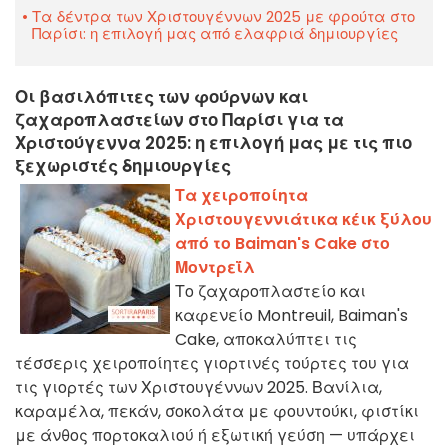
Τα δέντρα των Χριστουγέννων 2025 με φρούτα στο
Παρίσι: η επιλογή μας από ελαφριά δημιουργίες
Οι βασιλόπιτες των φούρνων και
ζαχαροπλαστείων στο Παρίσι για τα
Χριστούγεννα 2025: η επιλογή μας με τις πιο
ξεχωριστές δημιουργίες
Τα χειροποίητα
Χριστουγεννιάτικα κέικ ξύλου
από το Baiman's Cake στο
Μοντρεΐλ
Το ζαχαροπλαστείο και
καφενείο Montreuil, Baiman's
Cake, αποκαλύπτει τις
τέσσερις χειροποίητες γιορτινές τούρτες του για
τις γιορτές των Χριστουγέννων 2025. Βανίλια,
καραμέλα, πεκάν, σοκολάτα με φουντούκι, φιστίκι
με άνθος πορτοκαλιού ή εξωτική γεύση — υπάρχει