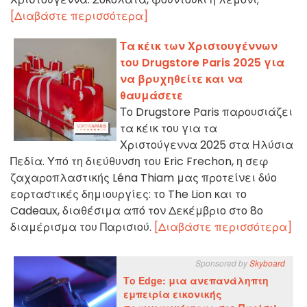
[Διαβάστε περισσότερα]
Τα κέικ των Χριστουγέννων
του Drugstore Paris 2025 για
να βρυχηθείτε και να
θαυμάσετε
Το Drugstore Paris παρουσιάζει
τα κέικ του για τα
Χριστούγεννα 2025 στα Ηλύσια
Πεδία. Υπό τη διεύθυνση του Eric Frechon, η σεφ
ζαχαροπλαστικής Léna Thiam μας προτείνει δύο
εορταστικές δημιουργίες: το The Lion και το
Cadeaux, διαθέσιμα από τον Δεκέμβριο στο 8ο
διαμέρισμα του Παρισιού.
[Διαβάστε περισσότερα]