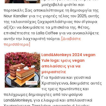
μοσχοβολά φιστίκι και
πορτοκάλι; Σας αποκαλύπτουμε τη δημιουργία της
Nour Kandler για τις γιορτές τέλος του 2025, αυτής
της ταλαντούχας ζαχαροπλάστριας που σίγουρα
αξίζει να δοκιμάσετε τα μπισκότα της. Φέτος,
επισκέπτεστε το Lalla Coffee για να ανακαλύψετε
αυτήν την λαχταριστή τούρτα.
[Διαβάστε
περισσότερα]
Land&Monkeys 2024 vegan
Yule logs: τρεις vegan
απολαύσεις για να
μοιραστείτε
Για πράσινα και γευστικά
Χριστούγεννα, δοκιμάστε αυτές
τις τρεις πρωτότυπες και
πολύχρωμες δημιουργίες από τον φούρνο
Land&Monkeys, για ελαφριά και απολαυστικά
Χριστούγεννα. Σοκολάτα, φουντούκι ή λεμόνι;