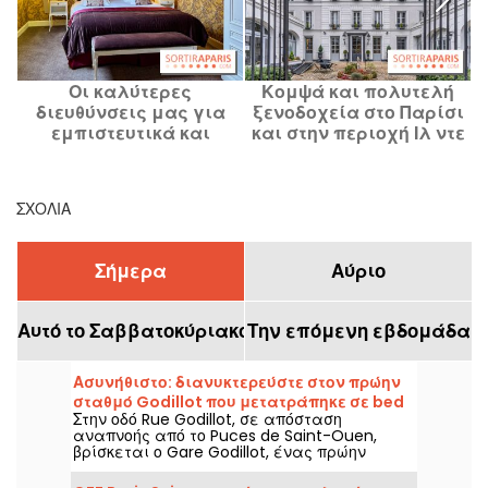
Οι καλύτερες
Κομψά και πολυτελή
Χ
διευθύνσεις μας για
ξενοδοχεία στο Παρίσι
εμπιστευτικά και
και στην περιοχή Ιλ ντε
διακριτικά ξενοδοχεία
Φρανς, οι καλύτερες
κ
στο Παρίσι και στην
διευθύνσεις μας
περιοχή Ile-de-France
ΣΧΌΛΙΑ
Σήμερα
Αύριο
Αυτό το Σαββατοκύριακο
Την επόμενη εβδομάδα
Ασυνήθιστο: διανυκτερεύστε στον πρώην
σταθμό Godillot που μετατράπηκε σε bed
Στην οδό Rue Godillot, σε απόσταση
and breakfast στο Saint-Ouen
αναπνοής από το Puces de Saint-Ouen,
βρίσκεται ο Gare Godillot, ένας πρώην
σιδηροδρομικός σταθμός που εξυπηρετεί
την πόλη Saint-Ouen-sur-Seine. Ο σταθμός,