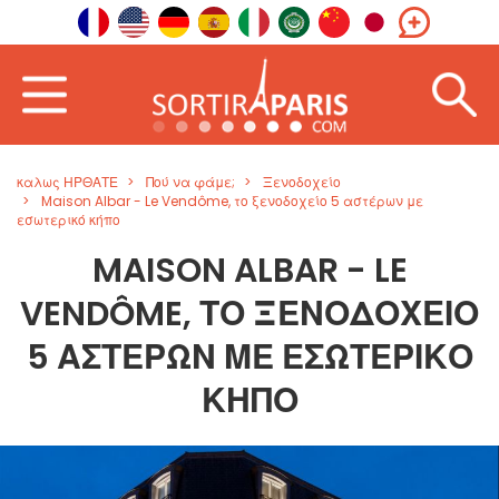
καλως ΗΡΘΑΤΕ
Πού να φάμε;
Ξενοδοχείο
Maison Albar - Le Vendôme, το ξενοδοχείο 5 αστέρων με
εσωτερικό κήπο
MAISON ALBAR - LE
VENDÔME, ΤΟ ΞΕΝΟΔΟΧΕΊΟ
5 ΑΣΤΈΡΩΝ ΜΕ ΕΣΩΤΕΡΙΚΌ
ΚΉΠΟ