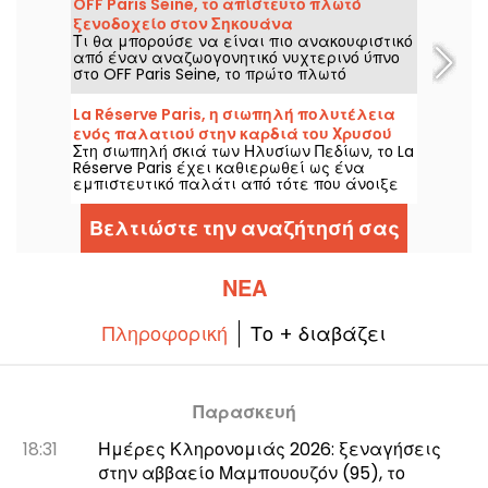
OFF Paris Seine, το απίστευτο πλωτό
που κάποτε χρησιμοποιούνταν στη γραμμή
ξενοδοχείο στον Σηκουάνα
που συνέδεε τη La Plaine με την Ermont-
Τι θα μπορούσε να είναι πιο ανακουφιστικό
Eaubonne, δεν χρησιμοποιείται από το 1977.
από έναν αναζωογονητικό νυχτερινό ύπνο
Ο σταθμός ανακαινίστηκε πρόσφατα για
στο OFF Paris Seine, το πρώτο πλωτό
να επιτρέψει στο ευρύ κοινό να μείνει σε
ξενοδοχείο στον Σηκουάνα που διαθέτει
αυτό το εξαιρετικό μέρος για μια ή
επίσης ένα μπαρ-εστιατόριο όπου
περισσότερες διανυκτερεύσεις.
La Réserve Paris, η σιωπηλή πολυτέλεια
μπορείτε να απολαύσετε ένα κοκτέιλ στο
ενός παλατιού στην καρδιά του Χρυσού
ένα χέρι και ένα τάπας στο άλλο;
Στη σιωπηλή σκιά των Ηλυσίων Πεδίων, το La
Τριγώνου
Réserve Paris έχει καθιερωθεί ως ένα
εμπιστευτικό παλάτι από τότε που άνοιξε
το 2015. Στεγασμένο σε ένα ιδιωτικό
αρχοντικό του 1854, προσεκτικά
Βελτιώστε την αναζήτησή σας
ανακαινισμένο και σχεδιασμένο για
ιδιωτικότητα, ενσαρκώνει τη διακριτική
κομψότητα, συνδυάζοντας την ιστορία του
Haussmann, τον σύγχρονο σχεδιασμό και
ΝΈΑ
την κουζίνα που έχει βραβευτεί με αστέρι
Michelin.
Πληροφορική
Το + διαβάζει
Παρασκευή
18:31
Ημέρες Κληρονομιάς 2026: ξεναγήσεις
στην αββαείο Μαμπουουζόν (95), το