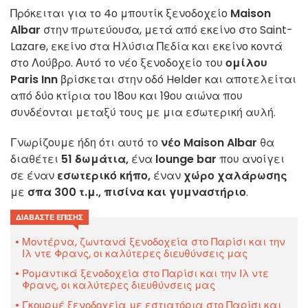
Πρόκειται για το 4ο μπουτίκ ξενοδοχείο
Maison
Albar
στην πρωτεύουσα, μετά από εκείνο στο Saint-
Lazare, εκείνο στα Ηλύσια Πεδία και εκείνο κοντά
στο Λούβρο. Αυτό το νέο ξενοδοχείο του
ομίλου
Paris Inn
βρίσκεται στην οδό Helder και αποτελείται
από δύο κτίρια του 18ου και 19ου αιώνα που
συνδέονται μεταξύ τους με μια εσωτερική αυλή.
Γνωρίζουμε ήδη ότι αυτό το
νέο Maison Albar
θα
διαθέτει
51 δωμάτια,
ένα
lounge bar
που ανοίγει
σε έναν
εσωτερικό κήπο,
έναν
χώρο χαλάρωσης
με
σπα 300 τ.μ., πισίνα και γυμναστήριο
.
ΔΙΑΒΆΣΤΕ ΕΠΊΣΗΣ
Μοντέρνα, ζωντανά ξενοδοχεία στο Παρίσι και την
Ιλ ντε Φρανς, οι καλύτερες διευθύνσεις μας
Ρομαντικά ξενοδοχεία στο Παρίσι και την Ιλ ντε
Φρανς, οι καλύτερες διευθύνσεις μας
Γκουρμέ ξενοδοχεία με εστιατόρια στο Παρίσι και