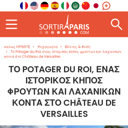
καλως ΗΡΘΑΤΕ
Ψυχαγωγία
Βόλτες & Φύση
Το Potager du Roi, ένας ιστορικός κήπος φρούτων και λαχανικών
κοντά στο Château de Versailles
ΤΟ POTAGER DU ROI, ΈΝΑΣ
ΙΣΤΟΡΙΚΌΣ ΚΉΠΟΣ
ΦΡΟΎΤΩΝ ΚΑΙ ΛΑΧΑΝΙΚΏΝ
ΚΟΝΤΆ ΣΤΟ CHÂTEAU DE
VERSAILLES