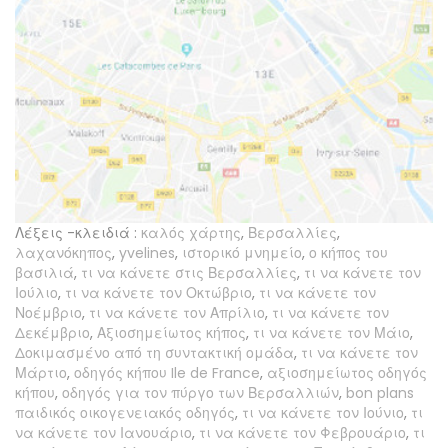
Λέξεις -κλειδιά :
καλός χάρτης
,
Βερσαλλίες
,
λαχανόκηπος
,
yvelines
,
ιστορικό μνημείο
,
ο κήπος του
βασιλιά
,
τι να κάνετε στις Βερσαλλίες
,
τι να κάνετε τον
Ιούλιο
,
τι να κάνετε τον Οκτώβριο
,
τι να κάνετε τον
Νοέμβριο
,
τι να κάνετε τον Απρίλιο
,
τι να κάνετε τον
Δεκέμβριο
,
Αξιοσημείωτος κήπος
,
τι να κάνετε τον Μάιο
,
Δοκιμασμένο από τη συντακτική ομάδα
,
τι να κάνετε τον
Μάρτιο
,
οδηγός κήπου Ile de France
,
αξιοσημείωτος οδηγός
κήπου
,
οδηγός για τον πύργο των Βερσαλλιών
,
bon plans
παιδικός οικογενειακός οδηγός
,
τι να κάνετε τον Ιούνιο
,
τι
να κάνετε τον Ιανουάριο
,
τι να κάνετε τον Φεβρουάριο
,
τι