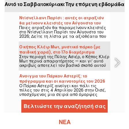
Αυτό το Σαββατοκύριακο
Την επόμενη εβδομάδα
Ντίσνεϊλαντ Παρίσι : αυτές οι ατραξιόν
θα μείνουν κλειστές τον Αύγουστο του
Ποιες ατραξιόν θα παραμείνουν κλειστές
2026
στο Ντίσνεϊλαντ Παρίσι τον Αύγουστο του
2026; Δείτε τη λίστα με τα αξιοθέατα που
θα είναι προσωρινά μη προσβάσιμα για
συντήρηση ή ανακαίνιση, για να
Ο κήπος Κλέιρ Μωτ, μυστικό πάρκο (με
προετοιμάσετε την επίσκεψή σας στα
παιδική χαρά), στο 17ο διαμέρισμα
πάρκα Disney.
Στην περιοχή της Πύλης Ασιέρ, ο Κήπος Κλέρ
Μωτ περνά απαρατήρητος — και γι’ αυτό
ακριβώς αποτελεί τον βασικό σκοπό αυτού
του πράσινου χώρου: να προσφέρει έναν
τόπο ανάπαυσης, ήρεμο και γαλήνιο.
Άνοιγμα του Πάρκου Αστερίξ: το
πρόγραμμα και οι καινοτομίες του 2026
Ο Πάρκο Αστερίξ ανοίγει και πάλι τις
με τη νέα ζώνη Αίγυπτος
πύλες του στις 4 Απριλίου 2026 στην Οισέ,
υποσχόμενος μια σειρά από όμορφες
εκπλήξεις. Αυτή τη σεζόν, θα δούμε την
ανακαίνιση της περιοχής Αίγυπτος, νέες
Βελτιώστε την αναζήτησή σας
περιπέτειες και ένα πλούσιο πρόγραμμα
για ολόκληρη την οικογένεια.
ΝΈΑ