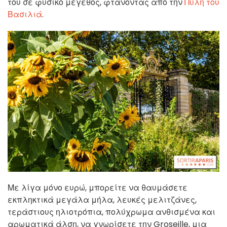
του σε φυσικό μέγεθος, φτάνοντας από την
Πύλη του
Βασιλιά
.
Με λίγα μόνο ευρώ, μπορείτε να θαυμάσετε
εκπληκτικά μεγάλα μήλα, λευκές μελιτζάνες,
τεράστιους ηλιοτρόπια, πολύχρωμα ανθισμένα και
αρωματικά άλση, να γνωρίσετε την Groseille, μια