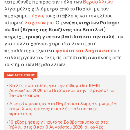
κατευθυνθείτε προς την πόλη των
Βερσαλλιών
,
λίγα μόλις χιλιόμετρα από το Παρίσι, με τον
περίφημο
πύργο
, τους στάβλους και τον εξίσου
ιστορικό
λαχανόκηπο
. Ο
εννέα εκταρίων
Potager
du Roi (Κήπος της Κουζίνας του Βασιλιά
)
παρείχε
τροφή για τον βασιλιά και την αυλή
του
για πολλά χρόνια, χάρη στα λιγότερο ή
περισσότερο εξωτικά
φρούτα και λαχανικά
που
καλλιεργούνταν εκεί, σε απόσταση αναπνοής από
το κτήμα των Βερσαλλιών.
ΔΙΑΒΆΣΤΕ ΕΠΊΣΗΣ
Καλές προτάσεις για την εβδομάδα 10–16
Αυγούστου 2026 στο Παρίσι και στην Περιφέρεια
Île-de-France
Δωρεάν μουσεία στο Παρίσι και δωρεάν μνημεία
στην Ιλ ντε φρανς: οι καλές πολιτιστικές
προτάσεις
10 εξορμήσεις γι' αυτό το Σαββατοκύριακο στα
Υβλίν, στις 8 και 9 Αυγούστου 2026, οι καλές