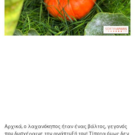
Αρχικά, ο λαχανόκηπος ήταν ένας βάλτος, γεγονός
που δυσχέραινε την ανάπτυξή του! Τίποτα όμως δεν