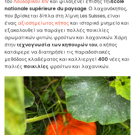
του
Λουδοβίκου XIV
και φιλοξενεί επίσης την
École
nationale supérieure du paysage
. Ο λαχανόκηπος,
που βρίσκεται δίπλα στη λίμνη Les Suisses, είναι
ένας
αξιοσημείωτος κήπος
και ιστορικό μνημείο και
εξακολουθεί να παράγει πολλές ποικιλίες
αρωματικών φυτών, φρούτων και λαχανικών. Χάρη
στην
τεχνογνωσία των κηπουρών του
, ο κήπος
κατάφερε να διατηρήσει τις παραδοσιακές
μεθόδους κλαδέματος και καλλιεργεί
400
νέες και
παλιές
ποικιλίες
φρούτων και λαχανικών.