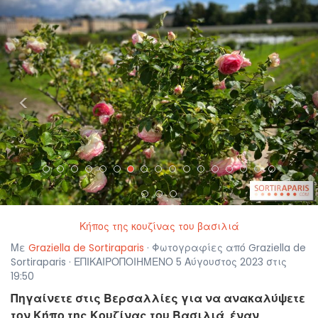
<
>
Κήπος της κουζίνας του βασιλιά
Με
Graziella de Sortiraparis
· Φωτογραφίες από Graziella de
Sortiraparis · ΕΠΙΚΑΙΡΟΠΟΙΗΜΕΝΟ 5 Αύγουστος 2023 στις
19:50
Πηγαίνετε στις Βερσαλλίες για να ανακαλύψετε
τον Κήπο της Κουζίνας του Βασιλιά, έναν