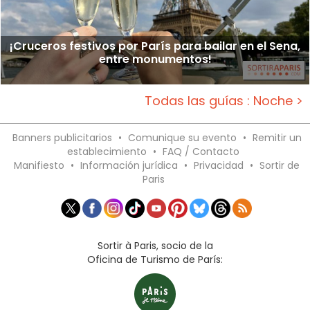
¡Cruceros festivos por París para bailar en el Sena,
entre monumentos!
Todas las guías : Noche >
Banners publicitarios
•
Comunique su evento
•
Remitir un
establecimiento
•
FAQ / Contacto
Manifiesto
•
Información jurídica
•
Privacidad
•
Sortir de
Paris
Sortir à Paris, socio de la
Oficina de Turismo de París: