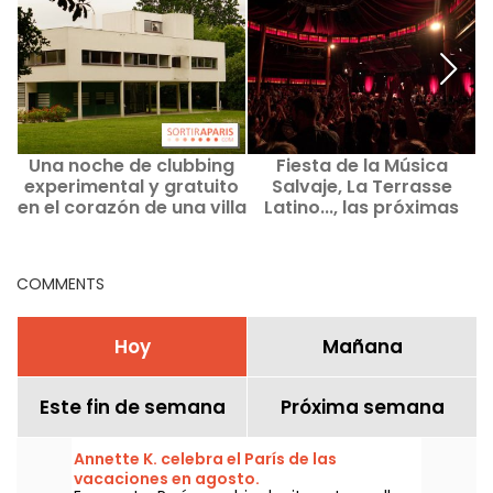
Una noche de clubbing
Fiesta de la Música
experimental y gratuito
Salvaje, La Terrasse
en el corazón de una villa
Latino..., las próximas
diseñada por Le
veladas en el Cabaret
Corbusier, en la región
Sauvage en París
parisina.
COMMENTS
Hoy
Mañana
Este fin de semana
Próxima semana
Annette K. celebra el París de las
vacaciones en agosto.