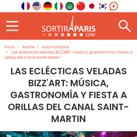
Inicio
Noche
Vida nocturna
Las eclécticas veladas BIZZ'ART: música, gastronomía y fiesta a
orillas del Canal Saint-Martin
LAS ECLÉCTICAS VELADAS
BIZZ'ART: MÚSICA,
GASTRONOMÍA Y FIESTA A
ORILLAS DEL CANAL SAINT-
MARTIN