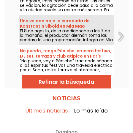
En agosto, París cambia de ritmo. Las calles
se vacían, la agitación cede paso a la calma
y la ciudad revela un rostro más sereno. En
Annette K., se aprovecha esta pausa única
para prolongar el espíritu de las vacaciones,
Una velada bajo la curaduría de
con los pies casi en el agua, antes de la
Konstantin Sibold en Mia Mao
vuelta a la rutina.
El 8 de agosto, de la medianoche a las 7 de
la mañana, el productor alemán toma las
riendas de una programación íntegra en Mia
Mao, rodeado de Hardt Antoine y EG, para
una velada que recorre la house melódica,
No puedo, tengo Péniche: crucero festivo,
la techno y sus zonas fronterizas.
DJ set, terraza y club atípico en París
"No puedo, voy a Péniche" trae cada sábado
a los espíritus festivos una travesía eléctrica
por el Sena, entre terraza al atardecer,
cócteles, tablas para compartir, DJ set feel
good y pista de baile hasta el amanecer.
Refinar la búsqueda
NOTICIAS
Últimas noticias
Lo más leído
Domingo