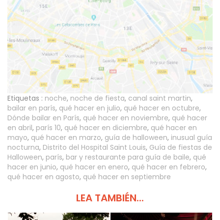
Etiquetas :
noche
,
noche de fiesta
,
canal saint martin
,
bailar en parís
,
qué hacer en julio
,
qué hacer en octubre
,
Dónde bailar en París
,
qué hacer en noviembre
,
qué hacer
en abril
,
parís 10
,
qué hacer en diciembre
,
qué hacer en
mayo
,
qué hacer en marzo
,
guía de halloween
,
inusual guía
nocturna
,
Distrito del Hospital Saint Louis
,
Guía de fiestas de
Halloween
,
parís
,
bar y restaurante para guía de baile
,
qué
hacer en junio
,
qué hacer en enero
,
qué hacer en febrero
,
qué hacer en agosto
,
qué hacer en septiembre
LEA TAMBIÉN...