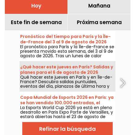
Hoy
Mañana
Este fin de semana
Próxima semana
Pronóstico del tiempo para París y la Île-
de-France del 3 al 9 de agosto de 2026
El pronóstico para París y la Île-de-France se
presenta movido esta semana, del 3 al 9 de
agosto de 2026. Tras un lunes de calor
extremo con riesgo de tormentas, las
temperaturas irán descendiendo
¿Qué hacer este jueves en París? Salidas y
gradualmente antes de regresar a un
planes para el 6 de agosto de 2026
tiempo más cálido y soleado para el fin de
Qué hacer este jueves en París y en Île-de-
semana.
France? Descubra salidas puntuales,
eventos del día, planazos de última hora y
ideas que no debe perderse este jueves 6
de agosto de 2026.
Copa Mundial de Esports 2026 en París: ya
se han vendido 100.000 entradas, el
La Esports World Cup 2026 ya está en pleno
programa
desarrollo en Paris Expo Porte de Versailles, y
estará abiertas hasta el 23 de agosto de
2026. En la rueda de prensa de este
miércoles 8 de julio, los organizadores
Refinar la búsqueda
informaron que ya se han vendido 100 000
entradas para esta primera edición fuera de