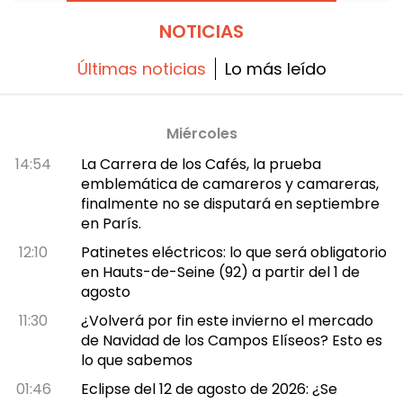
Arabia Saudita. Hacemos un balance de lo
que nos espera en las próximas semanas.
NOTICIAS
Últimas noticias
Lo más leído
Miércoles
14:54
La Carrera de los Cafés, la prueba
emblemática de camareros y camareras,
finalmente no se disputará en septiembre
en París.
12:10
Patinetes eléctricos: lo que será obligatorio
en Hauts-de-Seine (92) a partir del 1 de
agosto
11:30
¿Volverá por fin este invierno el mercado
de Navidad de los Campos Elíseos? Esto es
lo que sabemos
01:46
Eclipse del 12 de agosto de 2026: ¿Se