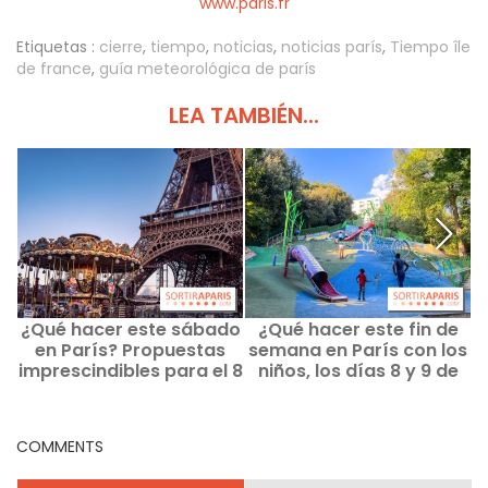
www.paris.fr
Etiquetas :
cierre
,
tiempo
,
noticias
,
noticias parís
,
Tiempo île
de france
,
guía meteorológica de parís
LEA TAMBIÉN...
¿Qué hacer este sábado
¿Qué hacer este fin de
¿
en París? Propuestas
semana en París con los
imprescindibles para el 8
niños, los días 8 y 9 de
de agosto de 2026
agosto de 2026?
COMMENTS