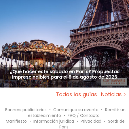
¿Qué hacer este sábado en París? Propuestas
imprescindibles para el 8 de agosto de 2026
Todas las guías : Noticias >
Banners publicitarios
•
Comunique su evento
•
Remitir un
establecimiento
•
FAQ / Contacto
Manifiesto
•
Información jurídica
•
Privacidad
•
Sortir de
Paris