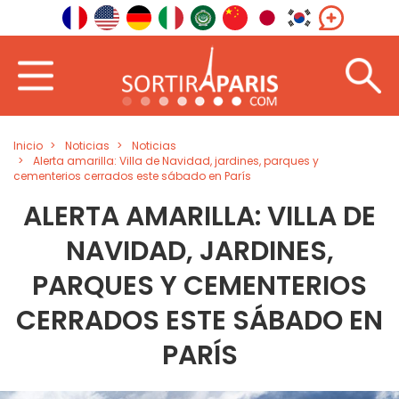
Inicio
Noticias
Noticias
Alerta amarilla: Villa de Navidad, jardines, parques y
cementerios cerrados este sábado en París
ALERTA AMARILLA: VILLA DE
NAVIDAD, JARDINES,
PARQUES Y CEMENTERIOS
CERRADOS ESTE SÁBADO EN
PARÍS