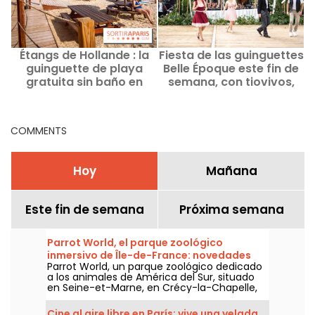
Étangs de Hollande : la
Fiesta de las guinguettes
U
guinguette de playa
Belle Époque este fin de
t
gratuita sin baño en
semana, con tiovivos,
Yvelines vuelve a abrir
concierto y fuegos
Y
artificiales gratuitos - 92
COMMENTS
Hoy
Mañana
Este fin de semana
Próxima semana
Parrot World, el parque zoológico
inmersivo de Île-de-France: novedades
Parrot World, un parque zoológico dedicado
para 2026
a los animales de América del Sur, situado
en Seine-et-Marne, en Crécy-la-Chapelle,
abrirá sus puertas a partir del 7 de febrero
de 2026. Si aún no has visitado este
Cine al aire libre en París: vive una velada