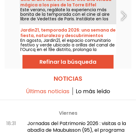
zoológico, allí te esperan jaguares, pingüinos
mágica a los pies de la Torre Eiffel
y coloridos loros que vuelan en una de las
Este verano, regálate la experiencia más
mayores aviarios de Europa, además de
bonita de la temporada con el cine al aire
opciones de alojamiento en lodges para
libre de Vedettes de Paris. Instálate en los
dormir muy cerca de los animales. Un
muelles, a los pies de la Torre Eiffel, para una
espacio exótico y respetuoso con el medio
proyección bajo las estrellas; disfruta de un
ambiente que encanta tanto a niños como
Jardin21, temporada 2026: una semana de
ambiente cálido, de un bar efímero Gallia y,
a adultos.
fiesta, naturaleza y descubrimientos
para una velada aún más inolvidable,
En agosto, Jardin21, el espacio comunitario
culturales en el corazón del Parque de la
combina tu sesión con un crucero por la
festivo y verde ubicado a orillas del canal de
Seine. Del 26 al 30 de agosto, vive el cine de
Villette
l’Ourcq en el 19e distrito, prolonga la
una manera distinta, en un marco único en
temporada con una programación rica y
pleno corazón de París.
variada. Aprovéchenlo para vivir plenamente
Refinar la búsqueda
estos días luminosos: iniciativas
comprometidas, talleres de jardinería,
actividades para jóvenes, fiestas nocturnas,
sesión de yoga… Todo está listo para
NOTICIAS
escaparse sin salir de París. Entrada libre.
Últimas noticias
Lo más leído
Viernes
18:31
Jornadas del Patrimonio 2026 : visitas a la
abadía de Maubuisson (95), el programa