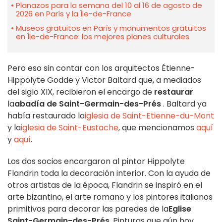
Planazos para la semana del 10 al 16 de agosto de
2026 en París y la Île-de-France
Museos gratuitos en París y monumentos gratuitos
en Île-de-France: los mejores planes culturales
Pero eso sin contar con los arquitectos Étienne-
Hippolyte Godde y Victor Baltard que, a mediados
del siglo XIX, recibieron el encargo de
restaurar
la
abadía de Saint-Germain-des-Prés
. Baltard ya
había restaurado la
iglesia de Saint-Etienne-du-Mont
y la
iglesia de Saint-Eustache
, que mencionamos
aquí
y
aquí
.
Los dos socios encargaron al pintor Hippolyte
Flandrin toda la decoración interior. Con la ayuda de
otros artistas de la época, Flandrin se inspiró en el
arte bizantino, el arte romano y los pintores italianos
primitivos para decorar las paredes de la
Eglise
Saint-Germain-des-Prés
. Pinturas que aún hoy