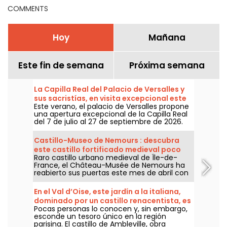
COMMENTS
Hoy
Mañana
Este fin de semana
Próxima semana
La Capilla Real del Palacio de Versalles y
sus sacristías, en visita excepcional este
Este verano, el palacio de Versalles propone
verano de 2026
una apertura excepcional de la Capilla Real
del 7 de julio al 27 de septiembre de 2026.
Una ocasión para admirar su nave, su techo
pintado, sus sacristías, su marquetería de
Castillo-Museo de Nemours : descubra
piedra y tantas otras bellezas.
este castillo fortificado medieval poco
Raro castillo urbano medieval de Île-de-
conocido y único en Île-de-France
France, el Château-Musée de Nemours ha
reabierto sus puertas este mes de abril con
la exposición "Paysages d'eau", a un paso del
Loing, de sus jardines de acceso libre y de
En el Val d’Oise, este jardín a la italiana,
una isla clasificada Natura 2000. Es una
dominado por un castillo renacentista, es
experiencia que desubica y que merece la
Pocas personas lo conocen y, sin embargo,
un tesoro aún por descubrir.
pena desviarse.
esconde un tesoro único en la región
parisina. El castillo de Ambleville, obra