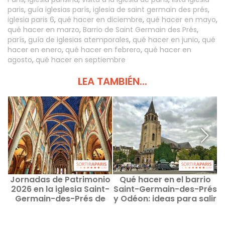
paris
,
guía iglesias parís
,
iglesia de saint germain des prés
,
iglesia paris 6
,
qué hacer en diciembre
,
qué hacer en mayo
,
qué hacer en marzo
,
Barrio de Saint Germain des Prés
,
parís
,
guía de iglesias atemporales
,
qué hacer en junio
,
qué
hacer en enero
,
qué hacer en febrero
,
qué hacer en
agosto
,
qué hacer en septiembre
LEA TAMBIÉN...
Jornadas de Patrimonio
Qué hacer en el barrio
2026 en la iglesia Saint-
Saint-Germain-des-Prés
Germain-des-Prés de
y Odéon: ideas para salir
París: el programa
y sitios recomendados
p