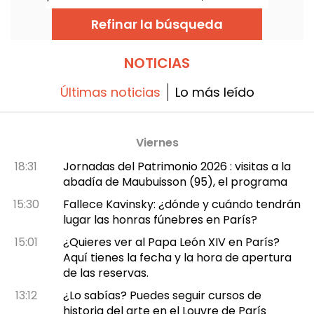
maestra del Renacimiento, revela un
hermoso jardín a la italiana en terrazas,
Refinar la búsqueda
clasificado y etiquetado como « Jardín
notable ». Les invitamos a descubrir esta
joya secreta del Val d'Oise.
NOTICIAS
Últimas noticias
Lo más leído
Viernes
18:31
Jornadas del Patrimonio 2026 : visitas a la
abadía de Maubuisson (95), el programa
15:30
Fallece Kavinsky: ¿dónde y cuándo tendrán
lugar las honras fúnebres en París?
15:01
¿Quieres ver al Papa León XIV en París?
Aquí tienes la fecha y la hora de apertura
de las reservas.
13:12
¿Lo sabías? Puedes seguir cursos de
historia del arte en el Louvre de París