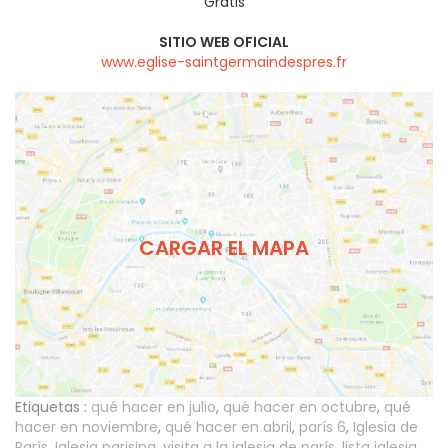
Gratis
SITIO WEB OFICIAL
www.eglise-saintgermaindespres.fr
CARGAR EL MAPA
Etiquetas :
qué hacer en julio
,
qué hacer en octubre
,
qué
hacer en noviembre
,
qué hacer en abril
,
parís 6
,
Iglesia de
París
,
Iglesia parisina
,
visita a la iglesia de parís
,
lista iglesia