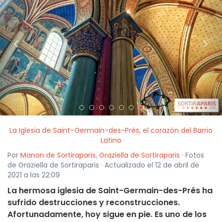
<
>
La Iglesia de Saint-Germain-des-Prés, el corazón del Barrio
Latino
Por
Manon de Sortiraparis
,
Graziella de Sortiraparis
· Fotos
de Graziella de Sortiraparis · Actualizado el 12 de abril de
2021 a las 22:09
La hermosa iglesia de Saint-Germain-des-Prés ha
sufrido destrucciones y reconstrucciones.
Afortunadamente, hoy sigue en pie. Es uno de los