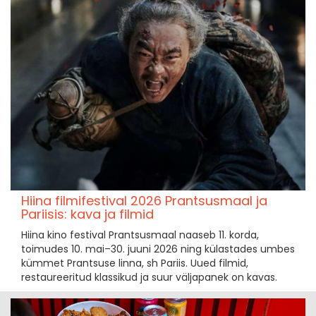
Hiina filmifestival 2026 Prantsusmaal ja
Pariisis: kava ja filmid
Hiina kino festival Prantsusmaal naaseb 11. korda,
toimudes 10. mai–30. juuni 2026 ning külastades umbes
kümmet Prantsuse linna, sh Pariis. Uued filmid,
restaureeritud klassikud ja suur väljapanek on kavas.