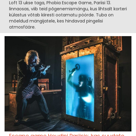
Loft 13 ukse taga, Phobia Escape Game, Pariisi 13.
linnaosas, viib teid põgenemismängu, kus lihtsalt korteri
külastus võtab kiiresti ootamatu pöörde. Tuba on
mõeldud mängijatele, kes hindavad pingelisi
atmosfääre.
Escape game Houdini Pariisis: kas suudate