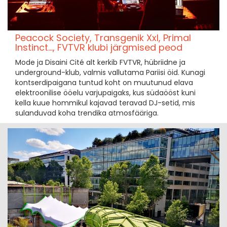
Peacock Society, Transgenik Xxl, Primal
Instinct..., FVTVR klubi järgmised peod
Mode ja Disaini Cité alt kerkib FVTVR, hübriidne ja
underground-klub, valmis vallutama Pariisi öid. Kunagi
kontserdipaigana tuntud koht on muutunud elava
elektroonilise ööelu varjupaigaks, kus südaööst kuni
kella kuue hommikul kajavad teravad DJ-setid, mis
sulanduvad koha trendika atmosfääriga.