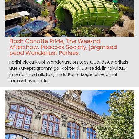
Flash Cocotte Pride, The Weeknd
Aftershow, Peacock Society, järgmised
peod Wanderlust Parises.
Pariisi elektriklubi Wanderlust on taas Quai d'Austerlitzis
uue suveprogrammiga! Kokteilid, DJ-setid, linnakultuur
ja palju muid üllatusi, mida Pariisi kõige lahedamal
terrassil avastada.