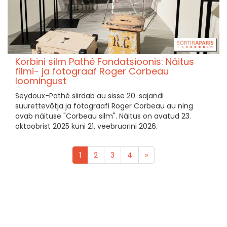
Korbini silm Pathé Fondatsioonis: Näitus
filmi- ja fotograaf Roger Corbeau
loomingust
Seydoux-Pathé siirdab au sisse 20. sajandi
suurettevõtja ja fotograafi Roger Corbeau au ning
avab näituse "Corbeau silm". Näitus on avatud 23.
oktoobrist 2025 kuni 21. veebruarini 2026.
1
2
3
4
»