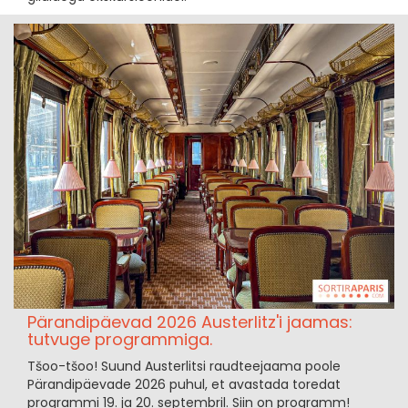
Pärandipäevad 2026 Austerlitz'i jaamas:
tutvuge programmiga.
Tšoo-tšoo! Suund Austerlitsi raudteejaama poole
Pärandipäevade 2026 puhul, et avastada toredat
programmi 19. ja 20. septembril. Siin on programm!