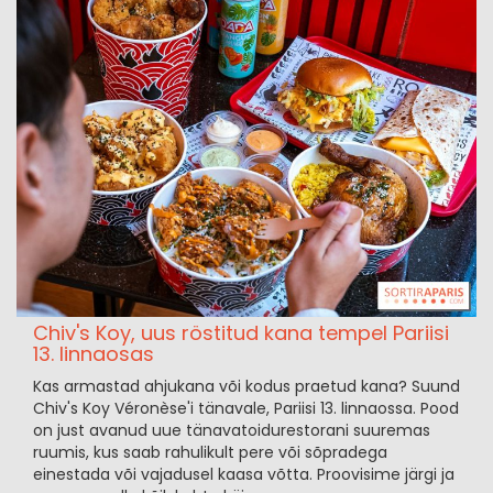
Chiv's Koy, uus röstitud kana tempel Pariisi
13. linnaosas
Kas armastad ahjukana või kodus praetud kana? Suund
Chiv's Koy Véronèse'i tänavale, Pariisi 13. linnaossa. Pood
on just avanud uue tänavatoidurestorani suuremas
ruumis, kus saab rahulikult pere või sõpradega
einestada või vajadusel kaasa võtta. Proovisime järgi ja