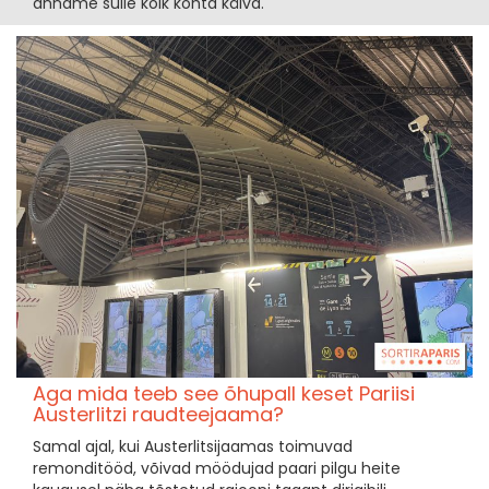
anname sulle kõik kohta käiva.
Aga mida teeb see õhupall keset Pariisi
Austerlitzi raudteejaama?
Samal ajal, kui Austerlitsijaamas toimuvad
remonditööd, võivad möödujad paari pilgu heite