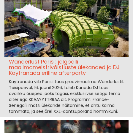
Wanderlust Paris : jalgpalli
maailmameistrivõistluste ülekanded ja DJ
Kaytranada eriline afterparty
Kaytranada viib Pariisi taas groovimaailma Wanderlustil.
Teisipäeval, 16. juunil 2026, tuleb Kanada DJ taas
avalikku õuepeo jaoks tagasi, eksklusiivse setiga tema
alter ego KKAAYYTTRRAA alt. Programm: France–
Senegal'i matši ülekande näitamine, et õhtu käima
tõmmata, ja seejärel XXL-dantsupõrand hommikuni.