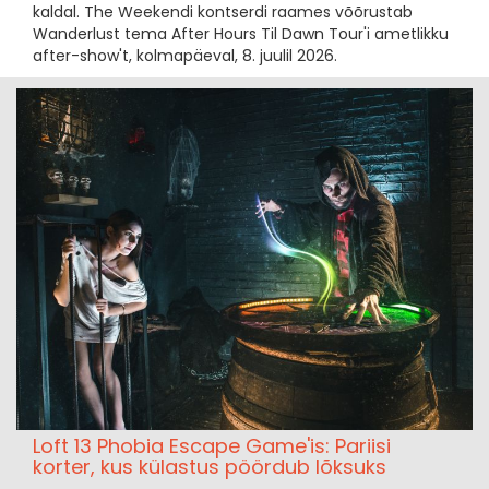
kaldal. The Weekendi kontserdi raames võõrustab
Wanderlust tema After Hours Til Dawn Tour'i ametlikku
after-show't, kolmapäeval, 8. juulil 2026.
Loft 13 Phobia Escape Game'is: Pariisi
korter, kus külastus pöördub lõksuks