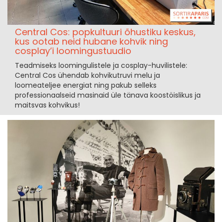
Central Cos: popkultuuri õhustiku keskus,
kus ootab neid hubane kohvik ning
cosplay’i loomingustuudio
Teadmiseks loomingulistele ja cosplay-huvilistele:
Central Cos ühendab kohvikutruvi melu ja
loomeateljee energiat ning pakub selleks
professionaalseid masinaid üle tänava koostöislikus ja
maitsvas kohvikus!