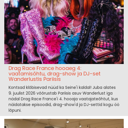
Drag Race France hooaeg 4:
vaatamisõhtu, drag-show ja DJ-set
Wanderlustis Pariisis
Kontsad klõbisevad nüüd ka Seine'i kaldal! Juba alates
9. juulist 2026 võõrustab Pariisis asuv Wanderlust iga
nädal Drag Race France'i 4. hooaja vaatajateõhtut, kus
näidatakse episoodid, drag-show'd ja DJ-settid kogu öö
lõpuni.