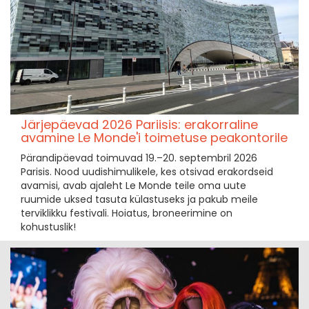
Järjepäevad 2026 Pariisis: erakorraline
avamine Le Monde'i toimetuse peakontorile
Pärandipäevad toimuvad 19.–20. septembril 2026
Parisis. Nood uudishimulikele, kes otsivad erakordseid
avamisi, avab ajaleht Le Monde teile oma uute
ruumide uksed tasuta külastuseks ja pakub meile
terviklikku festivali. Hoiatus, broneerimine on
kohustuslik!