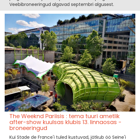
Veebibroneeringud algavad septembri algusest.
The Weeknd Pariisis : tema tuuri ametlik
after-show kuulsas klubis 13. linnaosas -
broneeringud
Kui Stade de France'i tuled kustuvad, jätkub öö Seine'i