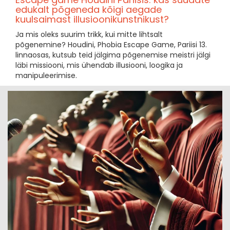
edukalt põgeneda kõigi aegade
kuulsaimast illusioonikunstnikust?
Ja mis oleks suurim trikk, kui mitte lihtsalt
põgenemine? Houdini, Phobia Escape Game, Pariisi 13.
linnaosas, kutsub teid jälgima põgenemise meistri jälgi
läbi missiooni, mis ühendab illusiooni, loogika ja
manipuleerimise.