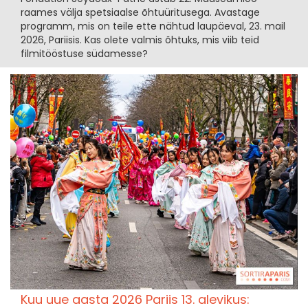
raames välja spetsiaalse õhtuüritusega. Avastage
programm, mis on teile ette nähtud laupäeval, 23. mail
2026, Pariisis. Kas olete valmis õhtuks, mis viib teid
filmitööstuse südamesse?
Kuu uue aasta 2026 Pariis 13. alevikus: