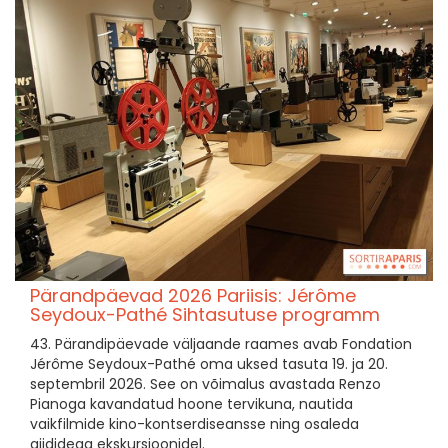
Pärandpäevad 2026 Pariisis: Jérôme
Seydoux-Pathé Sihtasutuse programm
43. Pärandipäevade väljaande raames avab Fondation
Jérôme Seydoux-Pathé oma uksed tasuta 19. ja 20.
septembril 2026. See on võimalus avastada Renzo
Pianoga kavandatud hoone tervikuna, nautida
vaikfilmide kino-kontserdiseansse ning osaleda
giididega ekskursioonidel.