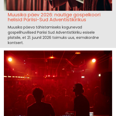
Muusika päev 2026: nautige gospelkoori
helisid Pariisi-Sud Adventistikirikus
Muusika päeva tähistamiseks kogunevad
gospelihuvilised Pariisi Sud Adventistkiriku esisele
platsile, et 21. juunil 2026 toimuks uus, esmakordne
kontsert.