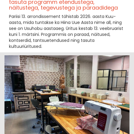
tasuta programm etendustega,
näitustega, tegevustega ja paraadidega
Pariisi 13. arrondissement tähistab 2026. aasta Kuu-
aasta, mida tuntakse ka Hiina Uue Aasta nime all, ning
see on Usuhobu aastaaeg. Üritus kestab 13. veebruarist
kuni 1. märtsini. Programmis on paraad, näitused,
kontserdid, tantsuetendused ning tasuta
kultuuriüritused.