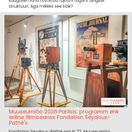
kaugusel näha tõstetud rajooni tagant dirigibili
struktuuri. Aga milleks see kõik?
Muuseumiöö 2026 Pariisis: programm ehk
eriline filmiseanss Fondation Seydoux-
Pathé's
Fondation Seydoux-Pathé astub 22. Muuseumiöö