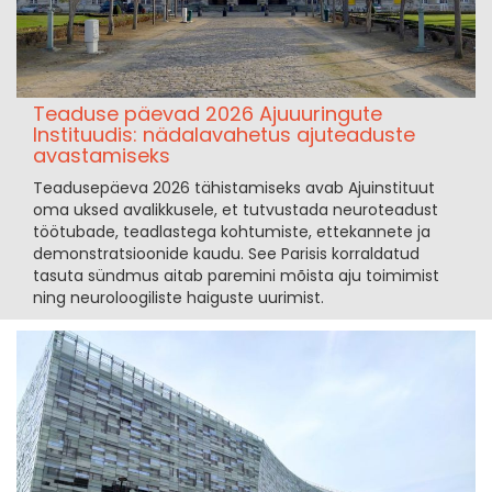
Teaduse päevad 2026 Ajuuuringute
Instituudis: nädalavahetus ajuteaduste
avastamiseks
Teadusepäeva 2026 tähistamiseks avab Ajuinstituut
oma uksed avalikkusele, et tutvustada neuroteadust
töötubade, teadlastega kohtumiste, ettekannete ja
demonstratsioonide kaudu. See Parisis korraldatud
tasuta sündmus aitab paremini mõista aju toimimist
ning neuroloogiliste haiguste uurimist.