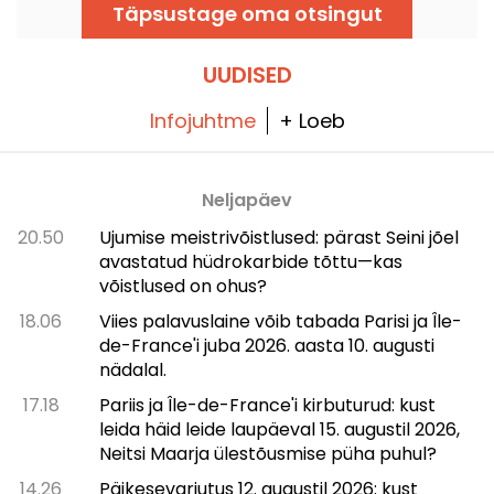
Täpsustage oma otsingut
UUDISED
Infojuhtme
+ Loeb
Neljapäev
20.50
Ujumise meistrivõistlused: pärast Seini jõel
avastatud hüdrokarbide tõttu—kas
võistlused on ohus?
18.06
Viies palavuslaine võib tabada Parisi ja Île-
de-France'i juba 2026. aasta 10. augusti
nädalal.
17.18
Pariis ja Île-de-France'i kirbuturud: kust
leida häid leide laupäeval 15. augustil 2026,
Neitsi Maarja ülestõusmise püha puhul?
14.26
Päikesevarjutus 12. augustil 2026: kust