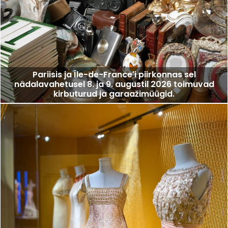
Pariisis ja Île-de-France'i piirkonnas sel
nädalavahetusel 8. ja 9. augustil 2026 toimuvad
kirbuturud ja garaažimüügid.