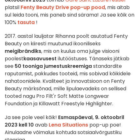
platsil
Fenty Beauty Drive pop-up pood
, mis aitab
sul leida tooni, mis paneb sind särama! Ja see kõik on
100%
tasuta
!
2017. aastal lauljatar Rihanna poolt asutatud Fenty
Beauty on kiiresti muutunud ikooniliseks
meigibrändiks
, mis on kuulus oma julge visiooni
poolest
kaasavusest
ilutööstuses. Tänaseks jätkab
see
50 tooniga jumestuskreemiga
standardite
raputamist, pakkudes tooteid, mis sobivad kõikidele
nahatoonidele. Kvaliteet ja innovatsioon on Fenty
Beauty märksõnad, mille lipulaevadeks on sellised
tooted nagu Pro Filt'r Soft Matte Longwear
Foundation ja Killawatt Freestyle Highlighter.
Ja see pole veel kõik!
Esmaspäeval, 9. oktoobril
2023 kell 10
avab
Lena Situations
pop-up poe!
Ainulaadne võimalus kohtuda sotsiaalvõrgustiku
staariga.