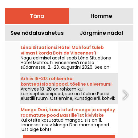
Täna
Homme
See nädalavahetus
Järgmine nädal
Léna Situationsi Hôtel Mahfouf tuleb
viimast korda Bois de Vincennes'i
Nagu eelmisel aastal seab Léna Situations
südamesse
Hôtel Mahfouf’i Vincennes’i metsa
südamesse, 2.–23. augustini 2026. See on
chill ja suvine paik, kus kohtuvad augusti
vlogid, ostlemine, taimetoidust maiustused
Arhiiv 18-20: rohkem kui
ja lõõgastus – nostalgilise maitsega.
kontseptsioonipood, tõeline universum!
Archives 18-20 on rohkem kui
kontseptsioonipood, see on tõeline Pariisi
elustiili ruum. Ostlemine, kunstigalerii, kohvik
- see on mitmekülgne koht, kus on midagi
igaühele!
Manga Dori, kasutatud manga ja cosplay
raamatute pood Bastille'ist kiviviske
Kui otsite kasutatud mangat, siis on 11.
kaugusel: fotod ja aruanne
linnaosas asuv Manga Dori raamatupood
just õige koht!