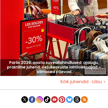
Pariis 2026. aasta suveallahindlused: ajalugu,
praktiline juhend, ostukeskuste lahtiolekuajad –
viimased päevad
Kõik juhendid : Lõbu >