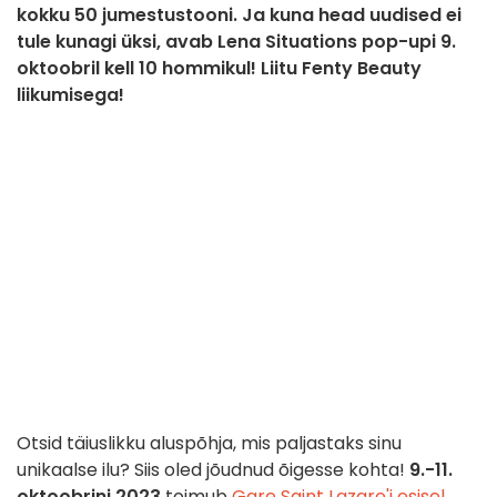
kokku 50 jumestustooni. Ja kuna head uudised ei
tule kunagi üksi, avab Lena Situations pop-upi 9.
oktoobril kell 10 hommikul! Liitu Fenty Beauty
liikumisega!
Otsid täiuslikku aluspõhja, mis paljastaks sinu
unikaalse ilu? Siis oled jõudnud õigesse kohta!
9.-11.
oktoobrini 2023
toimub
Gare Saint Lazare'i esisel