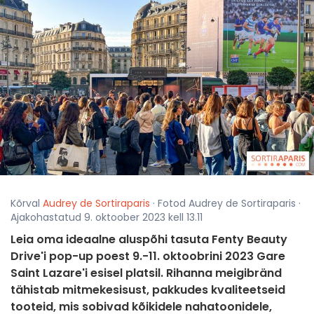
Kõrval
Audrey de Sortiraparis
· Fotod Audrey de Sortiraparis ·
Ajakohastatud 9. oktoober 2023 kell 13.11
Leia oma ideaalne aluspõhi tasuta Fenty Beauty
Drive'i pop-up poest 9.-11. oktoobrini 2023 Gare
Saint Lazare'i esisel platsil. Rihanna meigibränd
tähistab mitmekesisust, pakkudes kvaliteetseid
tooteid, mis sobivad kõikidele nahatoonidele,