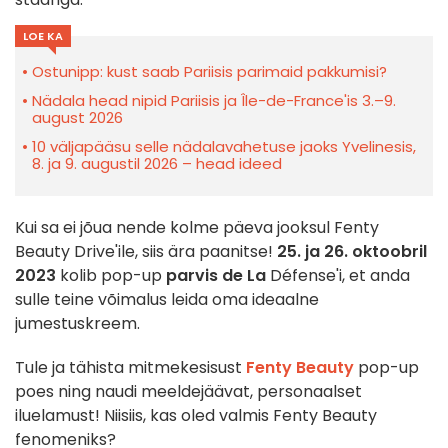
LOE KA
Ostunipp: kust saab Pariisis parimaid pakkumisi?
Nädala head nipid Pariisis ja Île-de-France'is 3.–9.
august 2026
10 väljapääsu selle nädalavahetuse jaoks Yvelinesis,
8. ja 9. augustil 2026 – head ideed
Kui sa ei jõua nende kolme päeva jooksul Fenty
Beauty Drive'ile, siis ära paanitse!
25. ja 26. oktoobril
2023
kolib pop-up
parvis de La
Défense'i, et anda
sulle teine võimalus leida oma ideaalne
jumestuskreem.
Tule ja tähista mitmekesisust
Fenty Beauty
pop-up
poes ning naudi meeldejäävat, personaalset
iluelamust! Niisiis, kas oled valmis Fenty Beauty
fenomeniks?