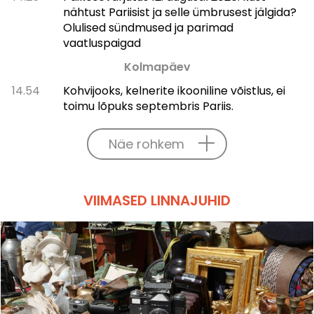
nähtust Pariisist ja selle ümbrusest jälgida?
Olulised sündmused ja parimad
vaatluspaigad
Kolmapäev
14.54
Kohvijooks, kelnerite ikooniline võistlus, ei
toimu lõpuks septembris Pariis.
Näe rohkem
VIIMASED LINNAJUHID