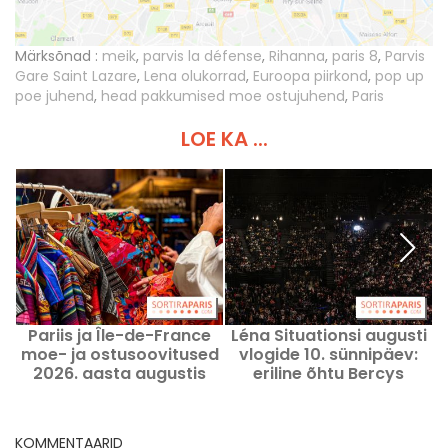
Märksõnad :
meik
,
parvis la défense
,
Rihanna
,
paris 8
,
Parvis
Gare Saint Lazare
,
Lena olukorrad
,
Euroopa piirkond
,
pop up
poe juhend
,
head pakkumised moe ostujuhend
,
Paris
LOE KA ...
Pariis ja Île-de-France
Léna Situationsi augusti
moe- ja ostusoovitused
vlogide 10. sünnipäev:
1
2026. aasta augustis
eriline õhtu Bercys
KOMMENTAARID