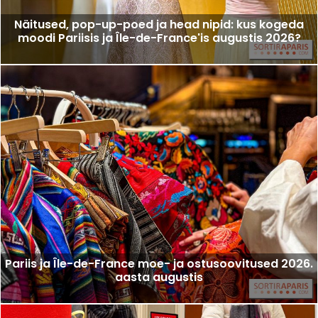
Näitused, pop-up-poed ja head nipid: kus kogeda
moodi Pariisis ja Île-de-France'is augustis 2026?
Pariis ja Île-de-France moe- ja ostusoovitused 2026.
aasta augustis