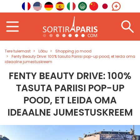
Tere tulemast
Lõbu
Shopping ja mood
Fenty Beauty Drive: 100% tasuta Pariisi pop-up pood, et leida oma
ideaalne jumestuskreem
FENTY BEAUTY DRIVE: 100%
TASUTA PARIISI POP-UP
POOD, ET LEIDA OMA
IDEAALNE JUMESTUSKREEM