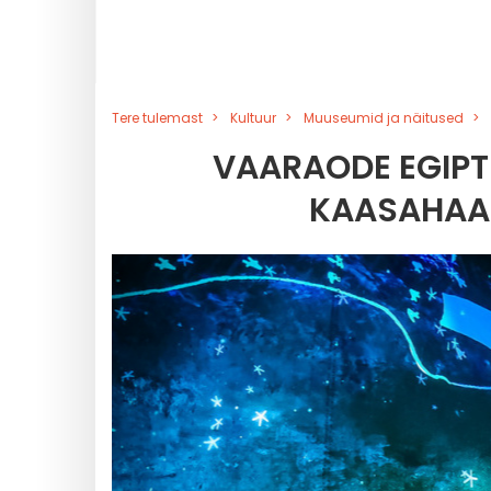
Tere tulemast
Kultuur
Muuseumid ja näitused
VAARAODE EGIPTU
KAASAHAAR