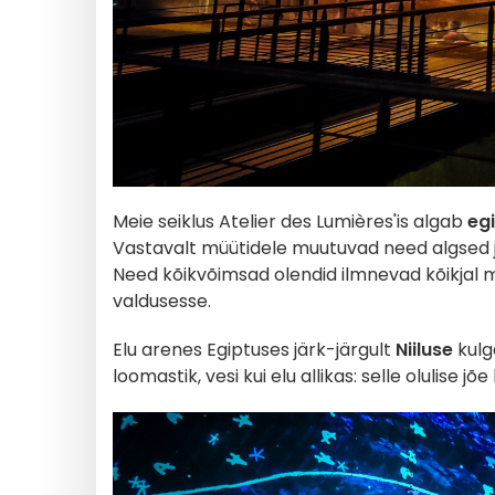
Meie seiklus Atelier des Lumières'is algab
eg
Vastavalt müütidele muutuvad need algsed
Need kõikvõimsad olendid ilmnevad kõikjal 
valdusesse.
Elu arenes Egiptuses järk-järgult
Niiluse
kulg
loomastik, vesi kui elu allikas: selle olulise j