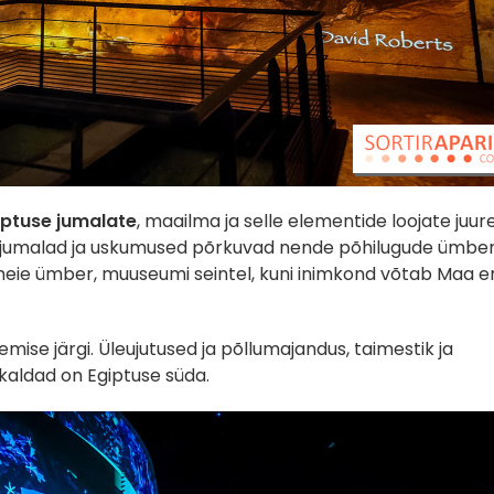
iptuse jumalate
, maailma ja selle elementide loojate juure
 jumalad ja uskumused põrkuvad nende põhilugude ümber
meie ümber, muuseumi seintel, kuni inimkond võtab Maa 
emise järgi. Üleujutused ja põllumajandus, taimestik ja
õe kaldad on Egiptuse süda.