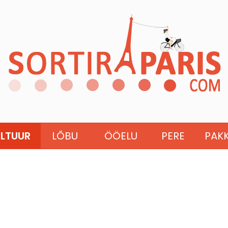
LTUUR
LÕBU
ÖÖELU
PERE
PAK