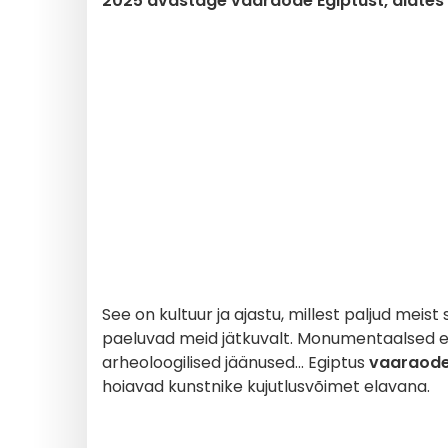
2025 avastage vaaraode Egiptust, alates 
See on kultuur ja ajastu, millest paljud meist
paeluvad meid jätkuvalt. Monumentaalsed ehi
arheoloogilised jäänused... Egiptus
vaaraod
hoiavad kunstnike kujutlusvõimet elavana.