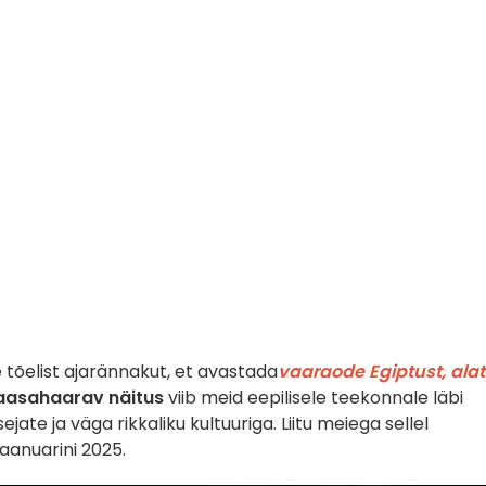
 tõelist ajarännakut, et avastada
vaaraode Egiptust, ala
aasahaarav näitus
viib meid eepilisele teekonnale läbi
ate ja väga rikkaliku kultuuriga. Liitu meiega sellel
jaanuarini 2025.