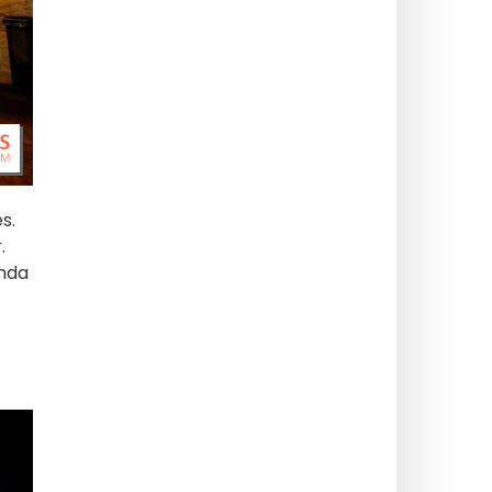
s.
.
enda