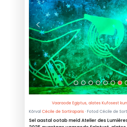
<
Vaaraode Egiptus, alates Kufosest kuni
Kõrval
Cécile de Sortiraparis
· Fotod Cécile de Sort
Sel aastal ootab meid Atelier des Lumières'