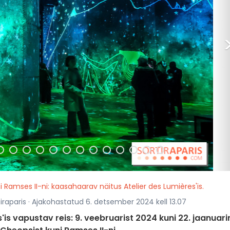
 Ramses II-ni: kaasahaarav näitus Atelier des Lumières'is.
iraparis · Ajakohastatud 6. detsember 2024 kell 13.07
is vapustav reis: 9. veebruarist 2024 kuni 22. jaanuari