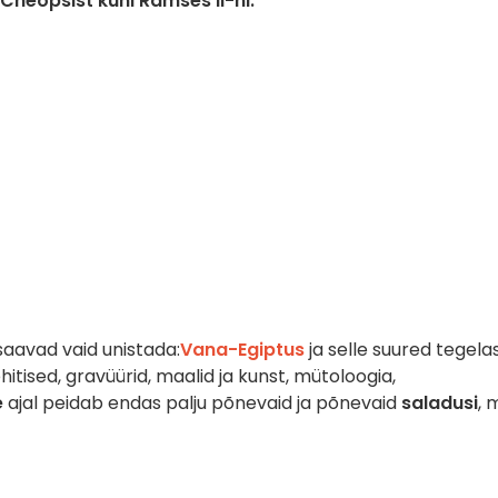
Cheopsist kuni Ramses II-ni.
 saavad vaid unistada:
Vana-Egiptus
ja selle suured tegela
tised, gravüürid, maalid ja kunst, mütoloogia,
e
ajal peidab endas palju põnevaid ja põnevaid
saladusi
, 