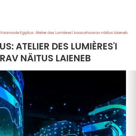
Vaaraode Egiptus: Atelier des Lumières'i kaasahaarav näitus laieneb
S: ATELIER DES LUMIÈRES'I
AV NÄITUS LAIENEB