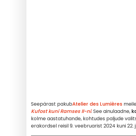
Seepärast pakub
Atelier des Lumières
meile
Kufost kuni Ramses II-ni
. See ainulaadne,
k
kolme aastatuhande, kohtudes paljude valitsej
erakordsel reisil 9. veebruarist 2024 kuni 22. 