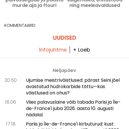
murde aja ja ftouri
ning meeleavaldused
ajakava Prantsusmaal
Pariisis selle Reede, 7.
august 2026 hool.
KOMMENTAARID
UUDISED
Infojuhtme
+ Loeb
Neljapäev
20.50
Ujumise meistrivõistlused: pärast Seini jõel
avastatud hüdrokarbide tõttu—kas
võistlused on ohus?
18.06
Viies palavuslaine võib tabada Parisi ja Île-
de-France'i juba 2026. aasta 10. augusti
nädalal.
17.18
Pariis ja Île-de-France'i kirbuturud: kust