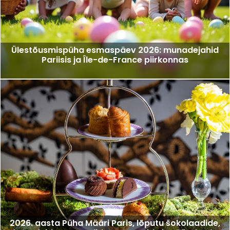
Ülestõusmispüha esmaspäev 2026: munadejahid
Pariisis ja Île-de-France piirkonnas
2026. aasta Püha Määri Paris, lõputu šokolaadide,