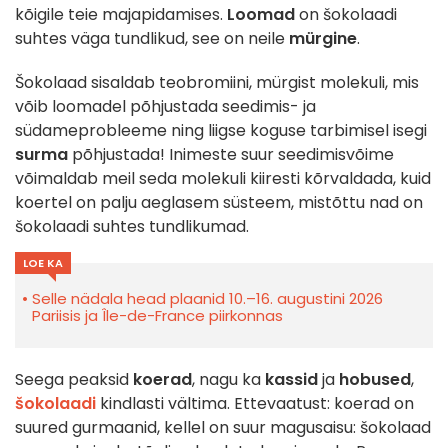
kõigile teie majapidamises.
Loomad
on šokolaadi
suhtes väga tundlikud, see on neile
mürgine
.
Šokolaad sisaldab teobromiini, mürgist molekuli, mis
võib loomadel põhjustada seedimis- ja
südameprobleeme ning liigse koguse tarbimisel isegi
surma
põhjustada! Inimeste suur seedimisvõime
võimaldab meil seda molekuli kiiresti kõrvaldada, kuid
koertel on palju aeglasem süsteem, mistõttu nad on
šokolaadi suhtes tundlikumad.
LOE KA
Selle nädala head plaanid 10.–16. augustini 2026
Pariisis ja Île-de-France piirkonnas
Seega peaksid
koerad
, nagu ka
kassid
ja
hobused
,
šokolaadi
kindlasti vältima. Ettevaatust: koerad on
suured gurmaanid, kellel on suur magusaisu: šokolaad