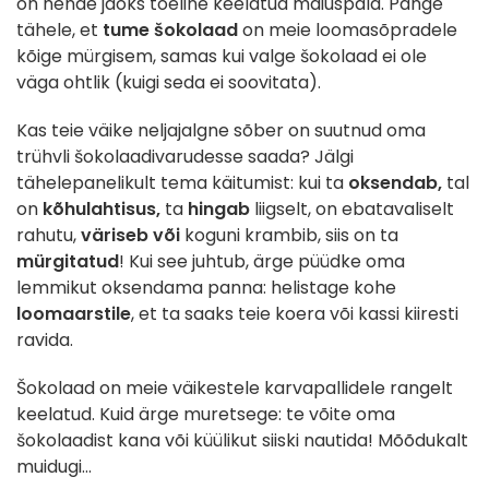
on nende jaoks tõeline keelatud maiuspala. Pange
tähele, et
tume šokolaad
on meie loomasõpradele
kõige mürgisem, samas kui valge šokolaad ei ole
väga ohtlik (kuigi seda ei soovitata).
Kas teie väike neljajalgne sõber on suutnud oma
trühvli šokolaadivarudesse saada? Jälgi
tähelepanelikult tema käitumist: kui ta
oksendab,
tal
on
kõhulahtisus,
ta
hingab
liigselt, on ebatavaliselt
rahutu,
väriseb või
koguni krambib, siis on ta
mürgitatud
! Kui see juhtub, ärge püüdke oma
lemmikut oksendama panna: helistage kohe
loomaarstile
, et ta saaks teie koera või kassi kiiresti
ravida.
Šokolaad on meie väikestele karvapallidele rangelt
keelatud. Kuid ärge muretsege: te võite oma
šokolaadist kana või küülikut siiski nautida! Mõõdukalt
muidugi...