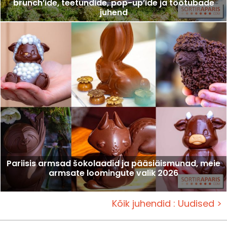
brunch’ide, teetundide, pop-up’ide ja töötubade
juhend
Pariisis armsad šokolaadid ja pääsiäismunad, meie
armsate loomingute valik 2026
Kõik juhendid : Uudised >