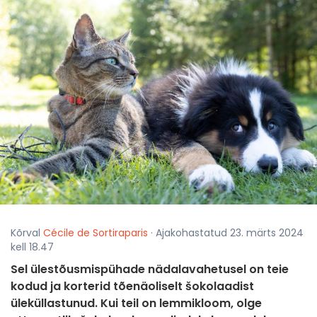
Kõrval
Cécile de Sortiraparis
· Ajakohastatud 23. märts 2024
kell 18.47
Sel ülestõusmispühade nädalavahetusel on teie
kodud ja korterid tõenäoliselt šokolaadist
üleküllastunud. Kui teil on lemmikloom, olge