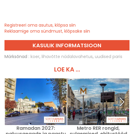
Registreeri oma asutus, klõpsa siin
Reklaamige oma sündmust, klõpsake siin
KASULIK INFORMATSIOON
Märksõnad :
koer
,
lihavõtte nädalavahetus
,
uudised paris
LOE KA ...
Ramadan 2027:
Metro RER rongid,
palvusaegade ja paastu
sulgemised, ehitustööd