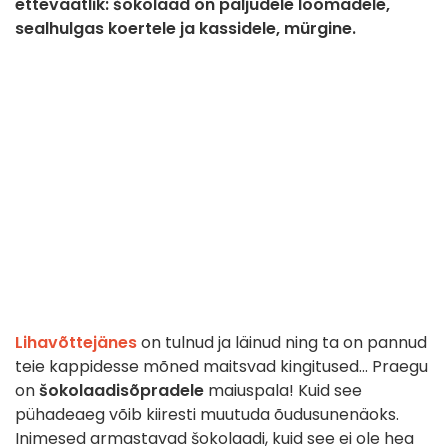
ettevaatlik: šokolaad on paljudele loomadele,
sealhulgas koertele ja kassidele, mürgine.
Lihavõttejänes
on tulnud ja läinud ning ta on pannud
teie kappidesse mõned maitsvad kingitused... Praegu
on
šokolaadisõpradele
maiuspala! Kuid see
pühadeaeg võib kiiresti muutuda õudusunenäoks.
Inimesed armastavad šokolaadi, kuid see ei ole hea