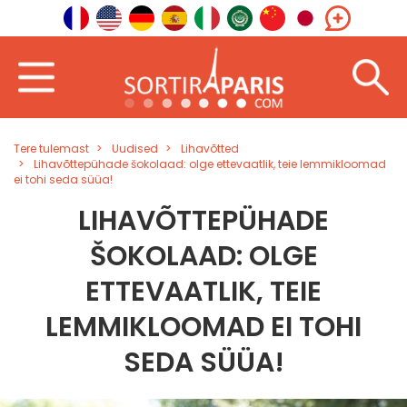
Tere tulemast
Uudised
Lihavõtted
Lihavõttepühade šokolaad: olge ettevaatlik, teie lemmikloomad
ei tohi seda süüa!
LIHAVÕTTEPÜHADE
ŠOKOLAAD: OLGE
ETTEVAATLIK, TEIE
LEMMIKLOOMAD EI TOHI
SEDA SÜÜA!