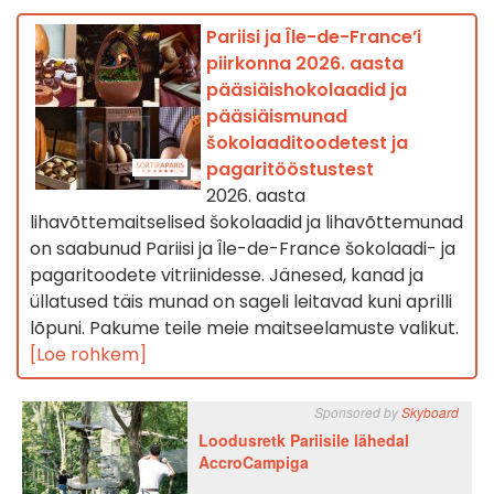
Pariisi ja Île-de-France’i
piirkonna 2026. aasta
pääsiäishokolaadid ja
pääsiäismunad
šokolaaditoodetest ja
pagaritööstustest
2026. aasta
lihavõttemaitselised šokolaadid ja lihavõttemunad
on saabunud Pariisi ja Île-de-France šokolaadi- ja
pagaritoodete vitriinidesse. Jänesed, kanad ja
üllatused täis munad on sageli leitavad kuni aprilli
lõpuni. Pakume teile meie maitseelamuste valikut.
[Loe rohkem]