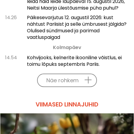
leida häid leide laupäeval 15. augustil 2026,
Neitsi Maarja ülestõusmise püha puhul?
14.26
Päikesevarjutus 12. augustil 2026: kust
nähtust Pariisist ja selle ümbrusest jälgida?
Olulised sündmused ja parimad
vaatluspaigad
Kolmapäev
14.54
Kohvijooks, kelnerite ikooniline võistlus, ei
toimu lõpuks septembris Pariis.
Näe rohkem
VIIMASED LINNAJUHID