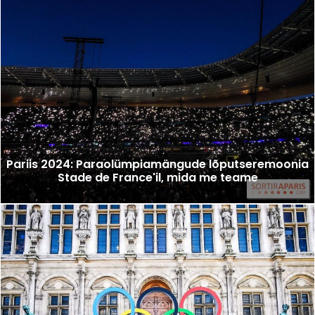
Pariis 2024: Paraolümpiamängude lõputseremoonia
Stade de France'il, mida me teame