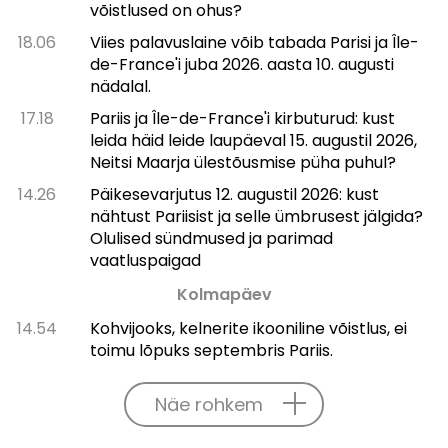
võistlused on ohus?
18.06
Viies palavuslaine võib tabada Parisi ja Île-
de-France'i juba 2026. aasta 10. augusti
nädalal.
17.18
Pariis ja Île-de-France'i kirbuturud: kust
leida häid leide laupäeval 15. augustil 2026,
Neitsi Maarja ülestõusmise püha puhul?
14.26
Päikesevarjutus 12. augustil 2026: kust
nähtust Pariisist ja selle ümbrusest jälgida?
Olulised sündmused ja parimad
vaatluspaigad
Kolmapäev
14.54
Kohvijooks, kelnerite ikooniline võistlus, ei
toimu lõpuks septembris Pariis.
Näe rohkem