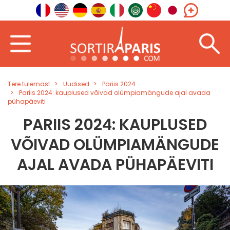
Tere tulemast
Uudised
Pariis 2024
Pariis 2024: kauplused võivad olümpiamängude ajal avada
pühapäeviti
PARIIS 2024: KAUPLUSED
VÕIVAD OLÜMPIAMÄNGUDE
AJAL AVADA PÜHAPÄEVITI