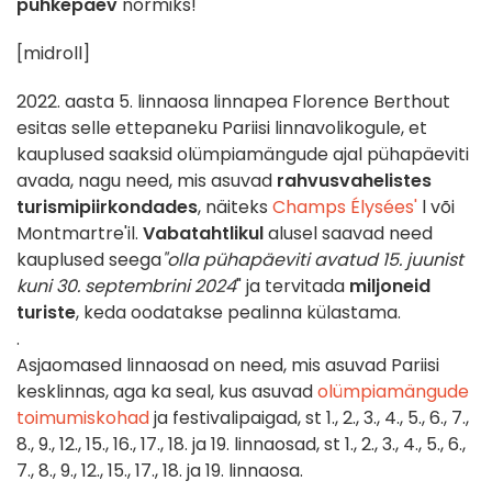
puhkepäev
normiks!
[midroll]
2022. aasta 5. linnaosa linnapea Florence Berthout
esitas selle ettepaneku Pariisi linnavolikogule, et
kauplused saaksid olümpiamängude ajal pühapäeviti
avada, nagu need, mis asuvad
rahvusvahelistes
turismipiirkondades
, näiteks
Champs Élysées'
l või
Montmartre'il.
Vabatahtlikul
alusel saavad need
kauplused seega
"olla pühapäeviti avatud 15. juunist
kuni 30. septembrini 2024
" ja tervitada
miljoneid
turiste
, keda oodatakse pealinna külastama.
.
Asjaomased linnaosad on need, mis asuvad Pariisi
kesklinnas, aga ka seal, kus asuvad
olümpiamängude
toimumiskohad
ja festivalipaigad, st 1., 2., 3., 4., 5., 6., 7.,
8., 9., 12., 15., 16., 17., 18. ja 19. linnaosad, st 1., 2., 3., 4., 5., 6.,
7., 8., 9., 12., 15., 17., 18. ja 19. linnaosa.