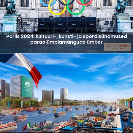
Pariis 2024: kultuuri-, kunsti- ja spordisündmused
paraolümpiamängude ümber