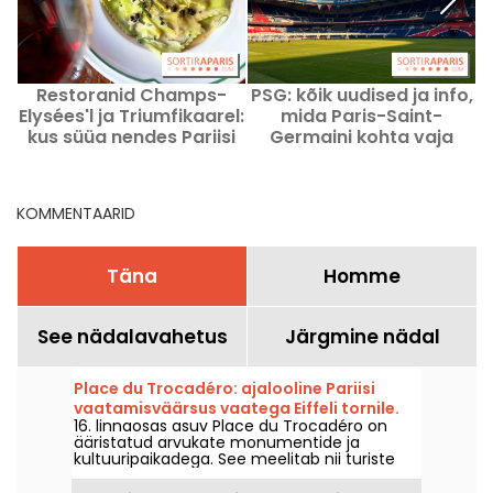
Restoranid Champs-
PSG: kõik uudised ja info,
Elysées'l ja Triumfikaarel:
mida Paris-Saint-
kus süüa nendes Pariisi
Germaini kohta vaja
linnaosades?
teada
KOMMENTAARID
Täna
Homme
See nädalavahetus
Järgmine nädal
Place du Trocadéro: ajalooline Pariisi
vaatamisväärsus vaatega Eiffeli tornile.
16. linnaosas asuv Place du Trocadéro on
ääristatud arvukate monumentide ja
kultuuripaikadega. See meelitab nii turiste
kui ka eluaegseid pariislasi tänu võrratule
vaatepildile Eiffeli tornile.