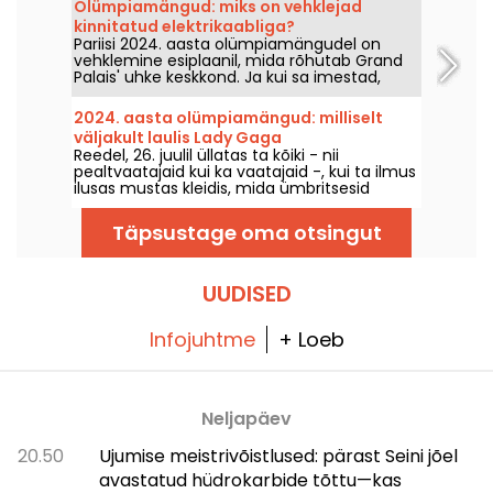
Olümpiamängud: miks on vehklejad
kinnitatud elektrikaabliga?
Pariisi 2024. aasta olümpiamängudel on
vehklemine esiplaanil, mida rõhutab Grand
Palais' uhke keskkond. Ja kui sa imestad,
miks on vehklejad elektrikaablitega
kinnitatud, siis hea uudis on see, et me
2024. aasta olümpiamängud: milliselt
saame sulle kõik ära seletada!
väljakult laulis Lady Gaga
Reedel, 26. juulil üllatas ta kõiki - nii
avatseremoonial?
pealtvaatajaid kui ka vaatajaid -, kui ta ilmus
ilusas mustas kleidis, mida ümbritsesid
roosad pomponid. Aga kus oli laulja? Kas saal
on avalikkusele avatud?
Täpsustage oma otsingut
UUDISED
Infojuhtme
+ Loeb
Neljapäev
20.50
Ujumise meistrivõistlused: pärast Seini jõel
avastatud hüdrokarbide tõttu—kas