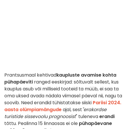
Prantsusmaal kehtivad
kaupluste avamise kohta
pühapäeviti
ranged
eeskirjad: sõltuvalt sellest, kus
kauplus asub või milliseid tooteid ta müüb, ei saa ta
oma uksed avada nädala viimasel päeval nii, nagu ta
soovib. Need erandid tühistatakse siiski
Pariisi 2024.
aasta olümpiamängude
ajal, sest
"erakordse
turistide sissevoolu prognoosist
" tuleneva
erandi
tõttu. Pealinna 15 linnaosas ei ole
pühapäevane