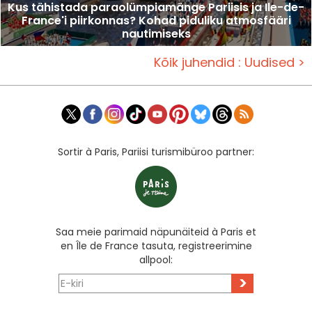
Kus tähistada paraolümpiamänge Pariisis ja Ile-de-
France'i piirkonnas? Kohad piduliku atmosfääri
nautimiseks
Kõik juhendid : Uudised >
Sortir à Paris, Pariisi turismibüroo partner:
Saa meie parimaid näpunäiteid à Paris et
en Île de France tasuta, registreerimine
allpool:
>