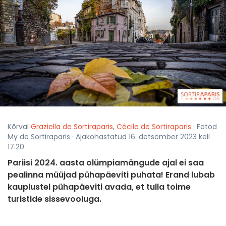
Kõrval
Graziella de Sortiraparis
,
Cécile de Sortiraparis
· Fotod
My de Sortiraparis · Ajakohastatud 16. detsember 2023 kell
17.20
Pariisi 2024. aasta olümpiamängude ajal ei saa
pealinna müüjad pühapäeviti puhata! Erand lubab
kauplustel pühapäeviti avada, et tulla toime
turistide sissevooluga.