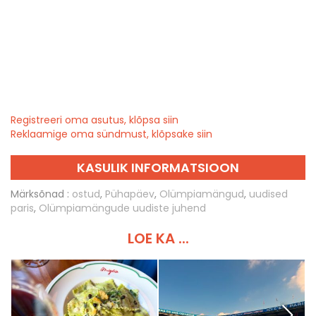
Registreeri oma asutus, klõpsa siin
Reklaamige oma sündmust, klõpsake siin
KASULIK INFORMATSIOON
Märksõnad :
ostud
,
Pühapäev
,
Olümpiamängud
,
uudised
paris
,
Olümpiamängude uudiste juhend
LOE KA ...