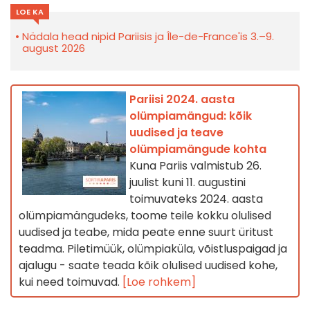
LOE KA
Nädala head nipid Pariisis ja Île-de-France'is 3.–9.
august 2026
Pariisi 2024. aasta
olümpiamängud: kõik
uudised ja teave
olümpiamängude kohta
Kuna Pariis valmistub 26.
juulist kuni 11. augustini
toimuvateks 2024. aasta
olümpiamängudeks, toome teile kokku olulised
uudised ja teabe, mida peate enne suurt üritust
teadma. Piletimüük, olümpiaküla, võistluspaigad ja
ajalugu - saate teada kõik olulised uudised kohe,
kui need toimuvad.
[Loe rohkem]