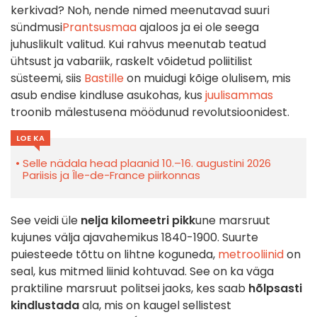
kerkivad? Noh, nende nimed meenutavad suuri
sündmusi
Prantsusmaa
ajaloos ja ei ole seega
juhuslikult valitud. Kui rahvus meenutab teatud
ühtsust ja vabariik, raskelt võidetud poliitilist
süsteemi, siis
Bastille
on muidugi kõige olulisem, mis
asub endise kindluse asukohas, kus
juulisammas
troonib mälestusena möödunud revolutsioonidest.
LOE KA
Selle nädala head plaanid 10.–16. augustini 2026
Pariisis ja Île-de-France piirkonnas
See veidi üle
nelja kilomeetri pikk
une marsruut
kujunes välja ajavahemikus 1840-1900. Suurte
puiesteede tõttu on lihtne koguneda,
metrooliinid
on
seal, kus mitmed liinid kohtuvad. See on ka väga
praktiline marsruut politsei jaoks, kes saab
hõlpsasti
kindlustada
ala, mis on kaugel sellistest