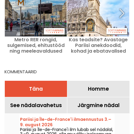
Metro RER rongid,
Kas teadsite? Avastage
sulgemised, ehitustööd
Pariisi anekdoodid,
ning meeleavaldused
kohad ja ebatavalised
Pariisis selle Laupäev, 8.
lood
august 2026 hool.
KOMMENTAARID
Täna
Homme
See nädalavahetus
Järgmine nädal
Pariisi ja Île-de-France'i ilmaennustus 3.–
9. august 2026
Pariisi ja Île-de-France'i ilm lubab sel nädalal,
3.–9. august 2026, olla muutliku iseloomuga.