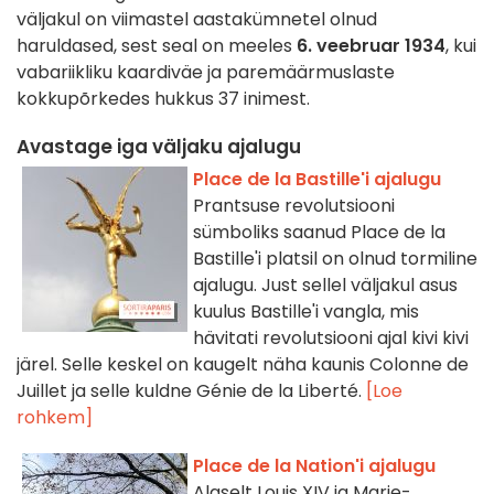
väljakul on viimastel aastakümnetel olnud
haruldased, sest seal on meeles
6. veebruar 1934
, kui
vabariikliku kaardiväe ja paremäärmuslaste
kokkupõrkedes hukkus 37 inimest.
Avastage iga väljaku ajalugu
Place de la Bastille'i ajalugu
Prantsuse revolutsiooni
sümboliks saanud Place de la
Bastille'i platsil on olnud tormiline
ajalugu. Just sellel väljakul asus
kuulus Bastille'i vangla, mis
hävitati revolutsiooni ajal kivi kivi
järel. Selle keskel on kaugelt näha kaunis Colonne de
Juillet ja selle kuldne Génie de la Liberté.
[Loe
rohkem]
Place de la Nation'i ajalugu
Algselt Louis XIV ja Marie-