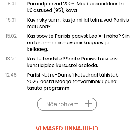
18.31
Pärandpäevad 2026: Maubuissoni kloostri
külastused (95), kava
15.31
Kavinsky surm: kus ja millal toimuvad Pariisis
matused?
15.02
Kas soovite Pariisis paavst Leo X-i näha? Siin
on broneerimise avamiskuupäev ja
kellaaeg.
13.20
Kas te teadsite? Saate Pariisis Louvre'is
kunstiajaloo kursustel osaleda.
12.48
Pariisi Notre-Dame'i katedraal tähistab
2026. aasta Maarja taevamineku püha:
tasuta programm
Näe rohkem
VIIMASED LINNAJUHID