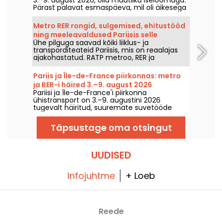
Pärast palavat esmaspäeva, mil oli äikesega
oht, langevad temperatuurid järk‑järgult
tagasi, enne kui nädalavahetusel naaseb
Metro RER rongid, sulgemised, ehitustööd
soojem ja päikeseline ilm.
ning meeleavaldused Pariisis selle
Ühe pilguga saavad kõiki liiklus- ja
Laupäev, 8. august 2026 hool.
transporditeateid Pariisis, mis on reaalajas
ajakohastatud. RATP metroo, RER ja
Transilien, tööde teostamine, liikluskorraldus,
suured sündmused ja demonstratsioonid –
Pariis ja Île-de-France piirkonnas: metro
pakume teile kogu praktilise teabe, mida
ja RER-i häired 3.–9. august 2026
enne linnast välja astumist Pariisis teada
Pariisi ja Île-de-France'i piirkonna
soovite Laupäev, 8. august 2026.
ühistransport on 3.–9. augustini 2026
tugevalt häiritud, suuremate suvetööde
tõttu, mis mõjutavad väga tugevalt teatud
liine, teatasid RATP ja SNCF.
Täpsustage oma otsingut
UUDISED
Infojuhtme
+ Loeb
Reede