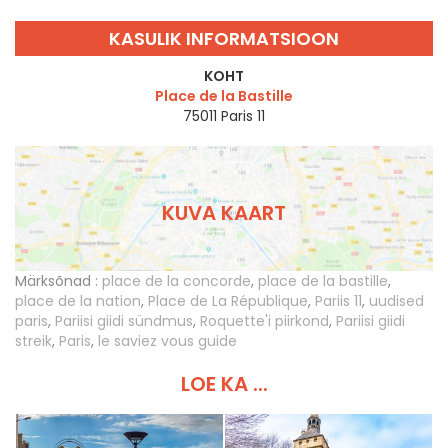
KASULIK INFORMATSIOON
KOHT
Place de la Bastille
75011
Paris 11
KUVA KAART
Märksõnad :
place de la concorde
,
place de la bastille
,
place de la nation
,
Place de La République
,
Pariis 11
,
uudised
paris
,
Pariisi giidi sündmus
,
Roquette'i piirkond
,
Pariisi giidi
streik
,
Paris
,
le saviez vous guide
LOE KA ...