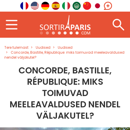
Tere tulemast
Uudised
Uudised
Concorde, Bastille, République: miks toimuvad meeleavaldused
nendel väljakutel?
CONCORDE, BASTILLE,
RÉPUBLIQUE: MIKS
TOIMUVAD
MEELEAVALDUSED NENDEL
VÄLJAKUTEL?