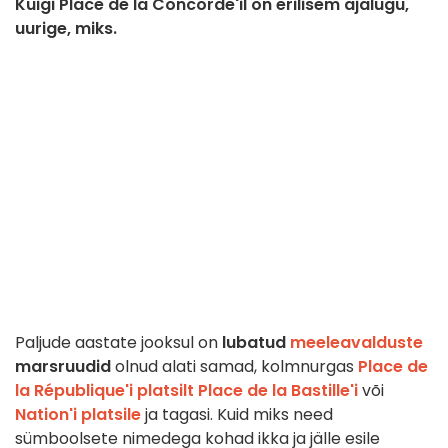
Kuigi Place de la Concorde'il on erilisem ajalugu,
uurige, miks.
Paljude aastate jooksul on
lubatud
meeleavalduste
marsruudid
olnud alati samad, kolmnurgas
Place de
la République'i platsilt
Place de la Bastille'i
või
Nation'i
platsile
ja tagasi. Kuid miks need
sümboolsete nimedega kohad ikka ja jälle esile