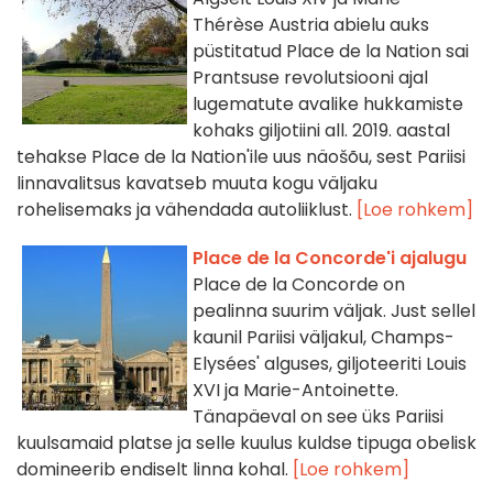
Thérèse Austria abielu auks
püstitatud Place de la Nation sai
Prantsuse revolutsiooni ajal
lugematute avalike hukkamiste
kohaks giljotiini all. 2019. aastal
tehakse Place de la Nation'ile uus näošõu, sest Pariisi
linnavalitsus kavatseb muuta kogu väljaku
rohelisemaks ja vähendada autoliiklust.
[Loe rohkem]
Place de la Concorde'i ajalugu
Place de la Concorde on
pealinna suurim väljak. Just sellel
kaunil Pariisi väljakul, Champs-
Elysées' alguses, giljoteeriti Louis
XVI ja Marie-Antoinette.
Tänapäeval on see üks Pariisi
kuulsamaid platse ja selle kuulus kuldse tipuga obelisk
domineerib endiselt linna kohal.
[Loe rohkem]