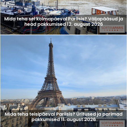
Mida teha sel kolmapäeval Pariisis? Väljapääsud ja
head pakkumised 12. august 2026
Mida teha teisipäeval Pariisis? Üritused ja parimad
pakkumised 11. august 2026