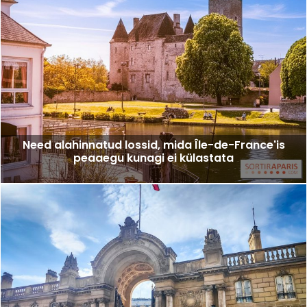
Need alahinnatud lossid, mida Île-de-France'is
peaaegu kunagi ei külastata