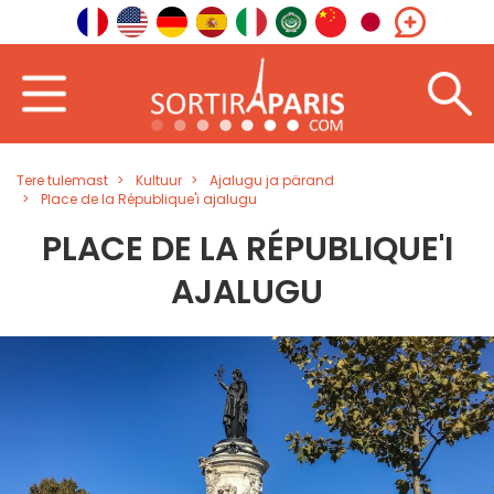
Tere tulemast
Kultuur
Ajalugu ja pärand
Place de la République'i ajalugu
PLACE DE LA RÉPUBLIQUE'I
AJALUGU