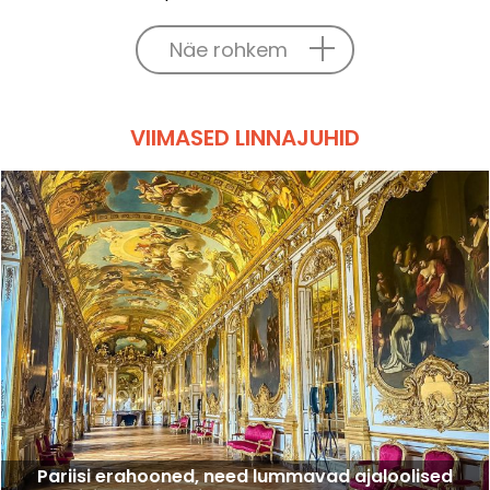
Näe rohkem
VIIMASED LINNAJUHID
Pariisi erahooned, need lummavad ajaloolised