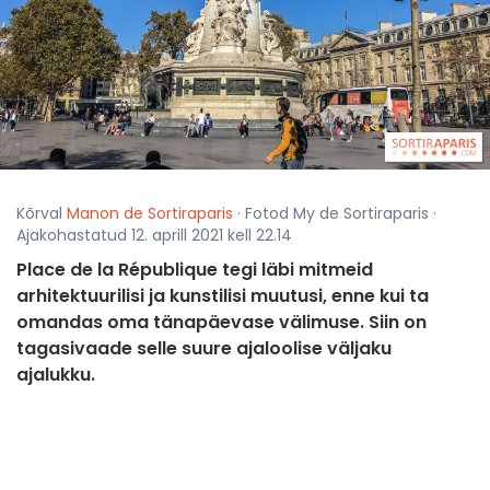
Kõrval
Manon de Sortiraparis
· Fotod My de Sortiraparis ·
Ajakohastatud 12. aprill 2021 kell 22.14
Place de la République tegi läbi mitmeid
arhitektuurilisi ja kunstilisi muutusi, enne kui ta
omandas oma tänapäevase välimuse. Siin on
tagasivaade selle suure ajaloolise väljaku
ajalukku.