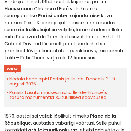
Veidi aja pärast, 1854. aastal, kujundas
parun
Haussmann
Château d'Eau'i väljaku oma
suurejoonelise
Pariisi ümberkujundamise
kava
raames Teise Keisririigi ajal. Haussmann kujundas
suure
ristkülikukujulise
väljaku, lammutades selleks
mitu Boulevard du Temple'il asuvat teatrit. Arhitekt
Gabriel Davioud lõi omalt poolt uue kaheksa
pronksist lõviga kaunistatud purskkaevu, mis samuti
koliti – Félix Eboué väljakule 12. linnaosas.
LOE KA
Nädala head nipid Pariisis ja Île-de-France'is 3.–9.
august 2026
Pariisis tasuta muuseumid ja Île-de-France'is
tasuta monumentid: kultuurilised soovitused
1879. aastal sai väljak lõplikult nimeks
Place de la
République
, austades vabariigi väärtusi. Selle puhul
korraldati
arhitektuurikonkurss
, et ehitada väljakule