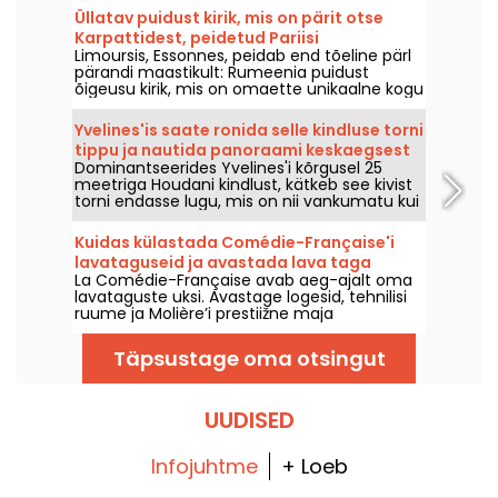
Üllatav puidust kirik, mis on pärit otse
Karpattidest, peidetud Pariisi
Limoursis, Essonnes, peidab end tõeline pärl
lähiümbruse vaiksesse nurka!
pärandi maastikult: Rumeenia puidust
õigeusu kirik, mis on omaette unikaalne kogu
Prantsusmaal ning näib olevat üle Karpateid
sõitnud, et vaikselt Île-de-France'sse ilmus.
Yvelines'is saate ronida selle kindluse torni
Tutvuge selle hämmastava looga!
tippu ja nautida panoraami keskaegsest
Dominantseerides Yvelines'i kõrgusel 25
linnast.
meetriga Houdani kindlust, kätkeb see kivist
torni endasse lugu, mis on nii vankumatu kui
omamoodi erakordne. 12. sajandist pärit see
hiiglaslik kivimajakas on pääsenud
Kuidas külastada Comédie-Française'i
lammutamisest, muutes end töötavaks
lavataguseid ja avastada lava taga
veetorniks pea sajandi vältel. See
La Comédie-Française avab aeg-ajalt oma
toimuvat?
arhitektuuriline kurioosum pakub täna
lavataguste uksi. Avastage logesid, tehnilisi
erakordset vaadet keskaegsele linnale.
ruume ja Molière’i prestiižne maja
traditsioone.
Täpsustage oma otsingut
UUDISED
Infojuhtme
+ Loeb