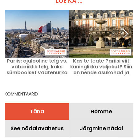
LOE KA ...
Pariis: ajalooline telg vs.
Kas te teate Pariisi viit
P
vabariiklik telg, kaks
kuninglikku väljakut? Siin
sümboolset vaatenurka
on nende asukohad ja
Prantsusmaa ajaloole
ajalugu
KOMMENTAARID
Täna
Homme
See nädalavahetus
Järgmine nädal