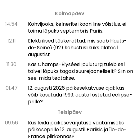
Kolmapäev
14.54
Kohvijooks, kelnerite ikooniline võistlus, ei
toimu lõpuks septembris Pariis.
12.11
Elektrilised tõukerattad: mis saab Hauts-
de-Seine'i (92) kohustuslikuks alates 1.
augustist
11.30
Kas Champs-Élysée­si jõuluturg tuleb sel
talvel lõpuks tagasi suurejooneliselt? Siin on
see, mida teatakse.
01.47
12. augusti 2026 päikesekatvuse ajal: kas
võib kasutada 1999. aastal ostetud eclipse-
prille?
Teisipäev
09.56
Kus leida päikesevarjutuse vaatamiseks
päikeseprille 12. augustil Pariisis ja Île-de-
France piirkonnas?