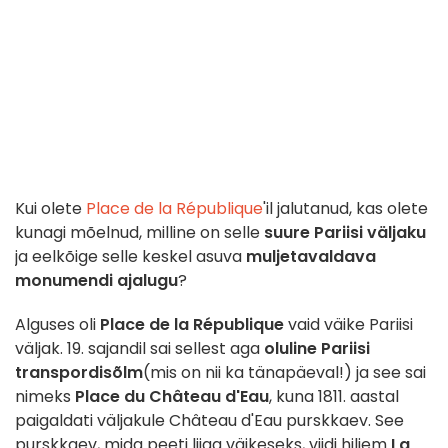
Kui olete
Place de la République
'il jalutanud, kas olete
kunagi mõelnud, milline on selle
suure Pariisi väljaku
ja eelkõige selle keskel asuva
muljetavaldava
monumendi
ajalugu
?
Alguses oli
Place de la République
vaid väike Pariisi
väljak. 19. sajandil sai sellest aga
oluline Pariisi
transpordisõlm
(mis on nii ka tänapäeval!) ja see sai
nimeks
Place du Château d'Eau
, kuna 1811. aastal
paigaldati väljakule Château d'Eau purskkaev. See
purskkaev, mida peeti liiga väikeseks, viidi hiljem
La