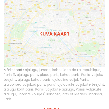
KUVA KAART
Märksõnad :
ajalugu
,
juhend
,
koht
,
Place de La République
,
Pariis 11
,
ajalugu paris
,
place paris
,
kohad paris
,
Pariisi väljaku
teejuht
,
ajalugu kohad paris
,
ajalooline väljak Pariis
,
ajaloolised väljakud paris
,
paris'i ajalooliste väljakute teejuht
,
ajalugu koht paris
,
Pariisi väljakute ajalugu
,
Pariisi väljakute
ajalugu
,
Enfants Rouges'i linnaosa
,
Arts et Métiers linnaosa
,
Paris