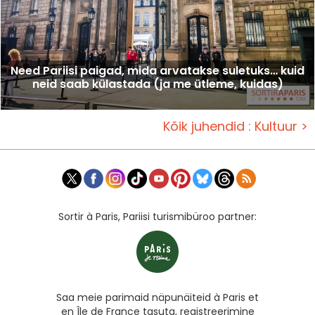
Need Pariisi paigad, mida arvatakse suletuks… kuid
neid saab külastada (ja me ütleme, kuidas)
Kõik juhendid : Kultuur >
Sortir à Paris, Pariisi turismibüroo partner:
Saa meie parimaid näpunäiteid à Paris et
en Île de France tasuta, registreerimine