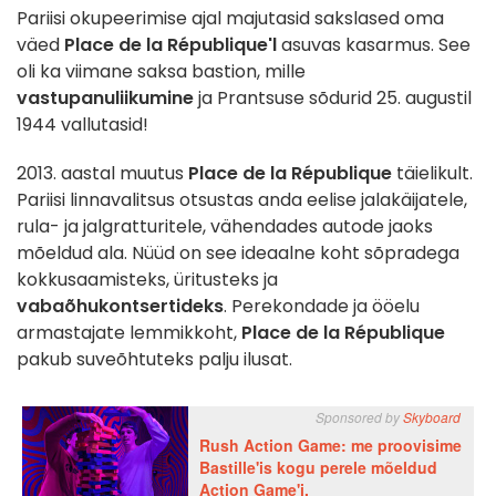
Pariisi okupeerimise ajal majutasid sakslased oma
väed
Place de la République'l
asuvas kasarmus. See
oli ka viimane saksa bastion, mille
vastupanuliikumine
ja Prantsuse sõdurid 25. augustil
1944 vallutasid!
2013. aastal muutus
Place de la République
täielikult.
Pariisi linnavalitsus otsustas anda eelise jalakäijatele,
rula- ja jalgratturitele, vähendades autode jaoks
mõeldud ala. Nüüd on see ideaalne koht sõpradega
kokkusaamisteks, üritusteks ja
vabaõhukontsertideks
. Perekondade ja ööelu
armastajate lemmikkoht,
Place de la République
pakub suveõhtuteks palju ilusat.