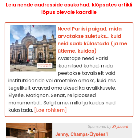
Leia nende aadresside asukohad, klõpsates artikli
lõpus olevale kaardile
Need Pariisi paigad, mida
arvatakse suletuks… kuid
neid saab külastada (ja me
ütleme, kuidas)
Avastage need Parisi
ikoonilised kohad, mida
peetakse tavaliselt vaid
institutsioonide või ametnike omaks, kuid mis
tegelikult avavad oma uksed ka avalikkusele.
Élysée, Matignon, Senat, religioossed
monumentid… Selgitame, millal ja kuidas neid
külastada.
[Loe rohkem]