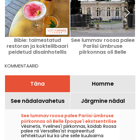
Bibie: taimestatud
See lummav roosa palee
restoran ja kokteilibaari
Pariisi ümbruse
peidetud disainhotellis
piirkonnas oli Belle
Latina kvartalis
Époque'i ekstsentrilise
marquise'i kodu.
KOMMENTAARID
Täna
Homme
See nädalavahetus
Järgmine nädal
See lummav roosa palee Pariisi ümbruse
piirkonnas oli Belle Époque'i ekstsentrilise
Vésinetis, Yvelines'i piirkonnas, köidab Roosa
marquise'i kodu.
palee nii Versailles'ist inspireeritud
arhitektuuri kui ka ühe selle kuulsaima