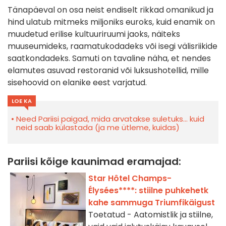
Tänapäeval on osa neist endiselt rikkad omanikud ja
hind ulatub mitmeks miljoniks euroks, kuid enamik on
muudetud erilise kultuuriruumi jaoks, näiteks
muuseumideks, raamatukodadeks või isegi välisriikide
saatkondadeks. Samuti on tavaline näha, et nendes
elamutes asuvad restoranid või luksushotellid, mille
sisehoovid on elanike eest varjatud.
LOE KA
Need Pariisi paigad, mida arvatakse suletuks… kuid
neid saab külastada (ja me ütleme, kuidas)
Pariisi kõige kaunimad eramajad:
Star Hôtel Champs-
Élysées****: stiilne puhkehetk
kahe sammuga Triumfikäigust
Toetatud - Aatomistlik ja stiilne,