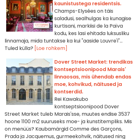
kaunistustega residentsis.
Champs-Elysées on täis
saladusi, sealhulgas ka kunagise
kurtisani, markiisi de la Païva
kodu, kes lasi ehitada luksusliku
linnamaja, mida tuntakse ka kui "aaside Louvre'i"...
Tuled külla?
[Loe rohkem]
Dover Street Market: trendikas
kontseptsioonipood Marais'
linnaosas, mis ühendab endas
moe, kohvikud, näitused ja
kontserdid.
Rei Kawakubo
kontseptsioonipood Dover
Street Market tuleb Marais'sse, muutes endise 3537
hoone 1100 m2 suuruseks moe- ja kunstitempliks. Mis
on menüüs? Kaubamärgid Comme des Garçons,
Prada ja Jacquemus, gurmeekohvik, näitused ning