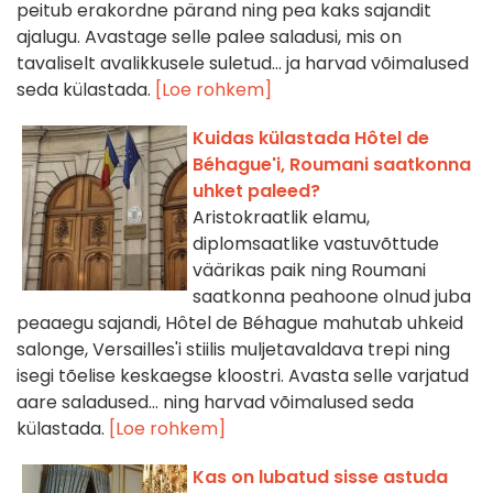
peitub erakordne pärand ning pea kaks sajandit
ajalugu. Avastage selle palee saladusi, mis on
tavaliselt avalikkusele suletud… ja harvad võimalused
seda külastada.
[Loe rohkem]
Kuidas külastada Hôtel de
Béhague'i, Roumani saatkonna
uhket paleed?
Aristokraatlik elamu,
diplomsaatlike vastuvõttude
väärikas paik ning Roumani
saatkonna peahoone olnud juba
peaaegu sajandi, Hôtel de Béhague mahutab uhkeid
salonge, Versailles'i stiilis muljetavaldava trepi ning
isegi tõelise keskaegse kloostri. Avasta selle varjatud
aare saladused… ning harvad võimalused seda
külastada.
[Loe rohkem]
Kas on lubatud sisse astuda