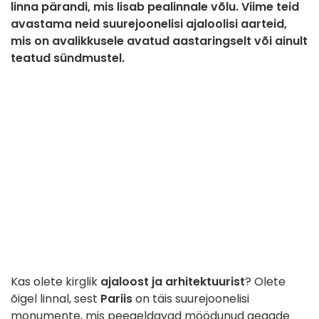
linna pärandi, mis lisab pealinnale võlu. Viime teid
avastama neid suurejoonelisi ajaloolisi aarteid,
mis on avalikkusele avatud aastaringselt või ainult
teatud sündmustel.
Kas olete kirglik
ajaloost ja arhitektuurist
? Olete
õigel linnal, sest
Pariis
on täis suurejoonelisi
monumente, mis peegeldavad möödunud aegade