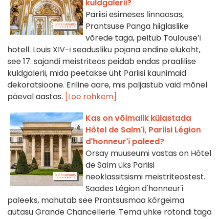
kuldgalerii?
Pariisi esimeses linnaosas,
Prantsuse Panga hiiglaslike
võrede taga, peitub Toulouse’i
hotell. Louis XIV-i seadusliku pojana endine elukoht,
see 17. sajandi meistriteos peidab endas praalilise
kuldgalerii, mida peetakse üht Pariisi kaunimaid
dekoratsioone. Eriline aare, mis paljastub vaid mõnel
päeval aastas.
[Loe rohkem]
Kas on võimalik külastada
Hôtel de Salm'i, Pariisi Légion
d'honneur'i paleed?
Orsay muuseumi vastas on Hôtel
de Salm üks Pariisi
neoklassitsismi meistriteostest.
Saades Légion d'honneur'i
paleeks, mahutab see Prantsusmaa kõrgeima
autasu Grande Chancellerie. Tema uhke rotondi taga