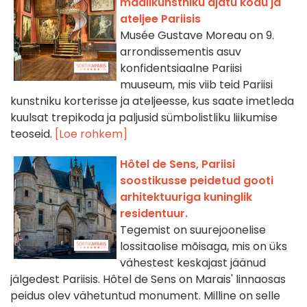
maalikunstniku ajatu kodu ja
ateljee Pariisis
Musée Gustave Moreau on 9.
arrondissementis asuv
konfidentsiaalne Pariisi
muuseum, mis viib teid Pariisi
kunstniku korterisse ja ateljeesse, kus saate imetleda
kuulsat trepikoda ja paljusid sümbolistliku liikumise
teoseid.
[Loe rohkem]
Hôtel de Sens, Pariisi
soostikusse peidetud gooti
arhitektuuriga kuninglik
residentuur.
Tegemist on suurejoonelise
lossitaolise mõisaga, mis on üks
vähestest keskajast jäänud
jälgedest Pariisis. Hôtel de Sens on Marais' linnaosas
peidus olev vähetuntud monument. Milline on selle