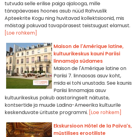
tutvuda selle erilise paiga ajalooga, mille
tänapäevases hoones asub nüüd Rahvuslik
Apteekrite Kogu ning huvitavad kollektsioonid, mis
mõistagi pakuvad tavapärasest teistsugust elamust.
[Loe rohkem]
Maison de l'Amérique latine,
kultuurikeskus kauni Pariisi
linnamaja südames
Maison de l'Amérique latine on
Pariisi 7. linnaosas asuv koht,
mida ei tohi unustada. See kaunis
Pariisi linnamajas asuv
kultuurikeskus pakub aastaringselt näituste,
kontsertide ja muude Ladina-Ameerika kultuurile
keskenduvate ürituste programmi.
[Loe rohkem]
Ekskursioon Hôtel de la Païva's,
müstilises erootiliste