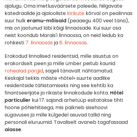
ajalugu. Oma imetlusväärsete paleede, hiilgavate
katedraalide ja ajalooliste
kirikute
kõrval on pealinnas
suur hulk
eramu-mõisaid
(peaaegu 400 veel täna),
mis on jaotunud läbi kõigi linnaosade. Kui suur osa
neist koondub Marais'i linnaossa, on neid leidub ka
rohkesti
7. linnaosas
ja
8. linnaosas
.
Erakodud linnalised residentsid, mille sisustus on
erakordselt peen ja mille ümber peitub kaunid
rohealad pargid
, sageli tänavalt nähtamatud.
Keskajal tekkis mõiste «hôtel» suurte aadlike
residentside tähistamiseks ning see kehtib ka
finantseerijate ja rikaste linnakodude kohta.
Hôtel
particulier
kui 17. sajandi arhetüüp esitatakse tihti
hoone põhiehitisega, mis paikneb sisehoovi
sügavuses ja mille külgedel asuvad tallid ning
personali eluruumid. Tavaliselt avaneb tagafassaad
aiasse
.