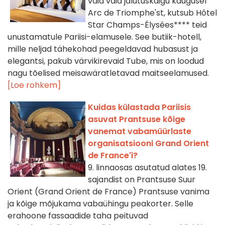
vaid vaid jalutuskäigu kaugusel
Arc de Triomphe'st, kutsub Hôtel
Star Champs-Élysées**** teid
unustamatule Pariisi-elamusele. See butiik-hotell,
mille neljad tähekohad peegeldavad hubasust ja
elegantsi, pakub värvikirevaid Tube, mis on loodud
nagu tõelised meisawäratletavad maitseelamused.
[Loe rohkem]
Kuidas külastada Pariisis
asuvat Prantsuse kõige
vanemat vabamüürlaste
organisatsiooni Grand Orient
de France'i?
9. linnaosas asutatud alates 19.
sajandist on Prantsuse Suur
Orient (Grand Orient de France) Prantsuse vanima
ja kõige mõjukama vabaühingu peakorter. Selle
erahoone fassaadide taha peituvad