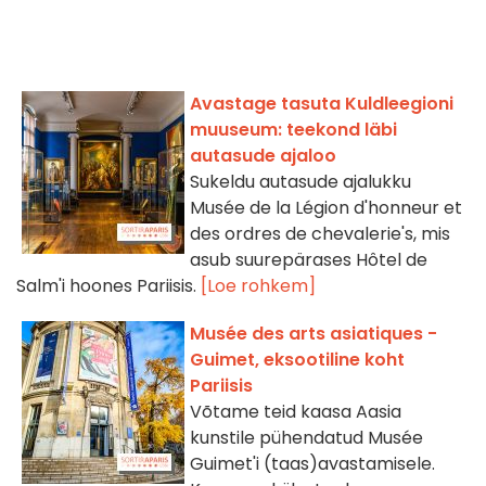
Avastage tasuta Kuldleegioni
muuseum: teekond läbi
autasude ajaloo
Sukeldu autasude ajalukku
Musée de la Légion d'honneur et
des ordres de chevalerie's, mis
asub suurepärases Hôtel de
Salm'i hoones Pariisis.
[Loe rohkem]
Musée des arts asiatiques -
Guimet, eksootiline koht
Pariisis
Võtame teid kaasa Aasia
kunstile pühendatud Musée
Guimet'i (taas)avastamisele.