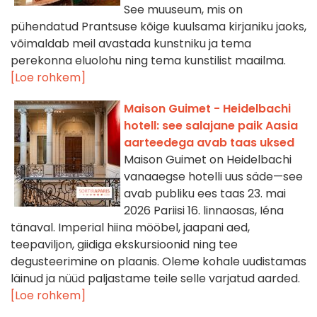
See muuseum, mis on
pühendatud Prantsuse kõige kuulsama kirjaniku jaoks,
võimaldab meil avastada kunstniku ja tema
perekonna eluolohu ning tema kunstilist maailma.
[Loe rohkem]
Maison Guimet - Heidelbachi
hotell: see salajane paik Aasia
aarteedega avab taas uksed
Maison Guimet on Heidelbachi
vanaaegse hotelli uus säde—see
avab publiku ees taas 23. mai
2026 Pariisi 16. linnaosas, Iéna
tänaval. Imperial hiina mööbel, jaapani aed,
teepaviljon, giidiga ekskursioonid ning tee
degusteerimine on plaanis. Oleme kohale uudistamas
läinud ja nüüd paljastame teile selle varjatud aarded.
[Loe rohkem]