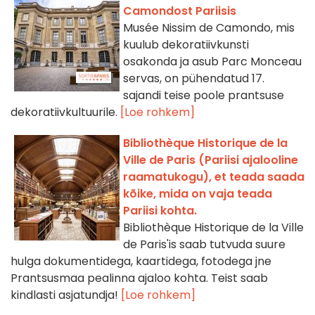
Camondost Pariisis
Musée Nissim de Camondo, mis
kuulub dekoratiivkunsti
osakonda ja asub Parc Monceau
servas, on pühendatud 17.
sajandi teise poole prantsuse
dekoratiivkultuurile.
[Loe rohkem]
Bibliothèque Historique de la
Ville de Paris (Pariisi ajalooline
raamatukogu), et teada saada
kõike, mida on vaja teada
Pariisi kohta.
Bibliothèque Historique de la Ville
de Paris'is saab tutvuda suure
hulga dokumentidega, kaartidega, fotodega jne
Prantsusmaa pealinna ajaloo kohta. Teist saab
kindlasti asjatundja!
[Loe rohkem]