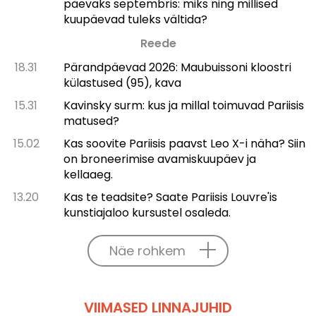
päevaks septembris: miks ning millised
kuupäevad tuleks vältida?
Reede
18.31
Pärandpäevad 2026: Maubuissoni kloostri
külastused (95), kava
15.31
Kavinsky surm: kus ja millal toimuvad Pariisis
matused?
15.02
Kas soovite Pariisis paavst Leo X-i näha? Siin
on broneerimise avamiskuupäev ja
kellaaeg.
13.20
Kas te teadsite? Saate Pariisis Louvre'is
kunstiajaloo kursustel osaleda.
Näe rohkem
VIIMASED LINNAJUHID