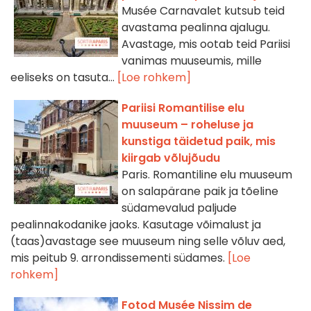
Musée Carnavalet kutsub teid
avastama pealinna ajalugu.
Avastage, mis ootab teid Pariisi
vanimas muuseumis, mille
eeliseks on tasuta...
[Loe rohkem]
Pariisi Romantilise elu
muuseum – roheluse ja
kunstiga täidetud paik, mis
kiirgab võlujõudu
Paris. Romantiline elu muuseum
on salapärane paik ja tõeline
südamevalud paljude
pealinnakodanike jaoks. Kasutage võimalust ja
(taas)avastage see muuseum ning selle võluv aed,
mis peitub 9. arrondissementi südames.
[Loe
rohkem]
Fotod Musée Nissim de