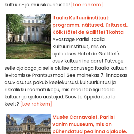
kultuuri- ja muusikaüritused!
[Loe rohkem]
Itaalia Kultuuriinstituut:
programm, näitused, üritused...
Kõik Hôtel de Galliffet'i kohta
Avastage Pariisi Itaalia
Kultuuriinstituut, mis on
ajaloolises Hôtel de Galliffet's
asuv kultuuriline aare! Tutvuge
selle ajalooga ja selle olulise panusega Itaalia kultuuri
levitamisse Prantsusmaal. See mainekas 7. linnaosas
asuv asutus pakub keelekursusi, kultuuriüritusi ja
rikkalikku raamatukogu, mis meelitab ligi Itaalia
kultuuri ja ajaloo austajad. Soovite õppida itaalia
keelt?
[Loe rohkem]
Musée Carnavalet, Pariisi
vanim muuseum, mis on
pühendatud pealinna ajaloole.