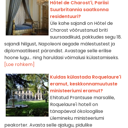
Hôtel de Charost'i, Pariisi
Suurbritannia saatkonna
residentuuri?
Üle kahe sajandi on Hôtel de
Charost võõrustanud briti
suursaadikuid, pakkudes segu 18.
sajandi hiilgust, Napoleoni aegade mälestustest ja
diplomaatilisest pärandist. Avastage selle erilise
hoone lugu… ning haruldasi võimalusi külastamiseks.
[Loe rohkem]
Kuidas külastada Roquelaure'i
eramut, keskkonnamuutuste
ministeeriumi eramut?
Ehitatud Prantsuse marsalile,
Roquelaure'i hotell on
tänapäeval ökoloogilise
ülemineku ministeeriumi
peakorter. Avasta selle ajalugu, pidulike