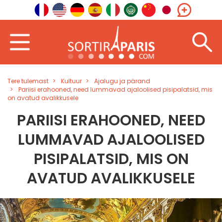
Tere tulemast
Kultuur
Ajalugu ja pärand
Pariisi erahooned, need lummavad ajaloolised pisipalatsid, mis
on avatud avalikkusele
PARIISI ERAHOONED, NEED
LUMMAVAD AJALOOLISED
PISIPALATSID, MIS ON
AVATUD AVALIKKUSELE