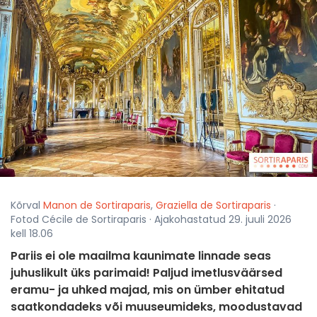
Kõrval
Manon de Sortiraparis
,
Graziella de Sortiraparis
·
Fotod Cécile de Sortiraparis · Ajakohastatud 29. juuli 2026
kell 18.06
Pariis ei ole maailma kaunimate linnade seas
juhuslikult üks parimaid! Paljud imetlusväärsed
eramu- ja uhked majad, mis on ümber ehitatud
saatkondadeks või muuseumideks, moodustavad