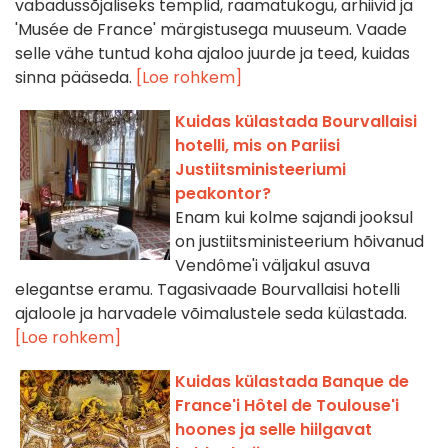
vabadussõjaliseks templid, raamatukogu, arhiivid ja
'Musée de France' märgistusega muuseum. Vaade
selle vähe tuntud koha ajaloo juurde ja teed, kuidas
sinna pääseda.
[Loe rohkem]
Kuidas külastada Bourvallaisi
hotelli, mis on Pariisi
Justiitsministeeriumi
peakontor?
Enam kui kolme sajandi jooksul
on justiitsministeerium hõivanud
Vendôme'i väljakul asuva
elegantse eramu. Tagasivaade Bourvallaisi hotelli
ajaloole ja harvadele võimalustele seda külastada.
[Loe rohkem]
Kuidas külastada Banque de
France'i Hôtel de Toulouse'i
hoones ja selle hiilgavat