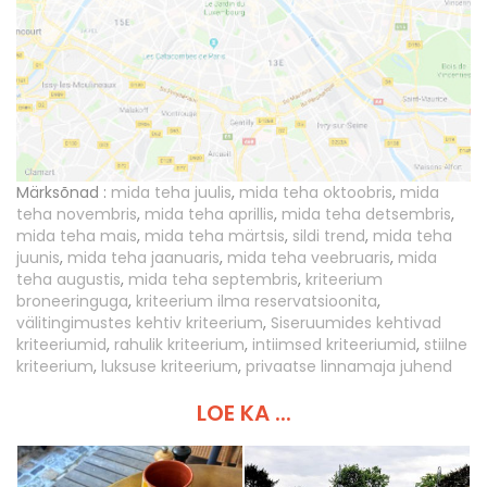
Märksõnad :
mida teha juulis
,
mida teha oktoobris
,
mida
teha novembris
,
mida teha aprillis
,
mida teha detsembris
,
mida teha mais
,
mida teha märtsis
,
sildi trend
,
mida teha
juunis
,
mida teha jaanuaris
,
mida teha veebruaris
,
mida
teha augustis
,
mida teha septembris
,
kriteerium
broneeringuga
,
kriteerium ilma reservatsioonita
,
välitingimustes kehtiv kriteerium
,
Siseruumides kehtivad
kriteeriumid
,
rahulik kriteerium
,
intiimsed kriteeriumid
,
stiilne
kriteerium
,
luksuse kriteerium
,
privaatse linnamaja juhend
LOE KA ...