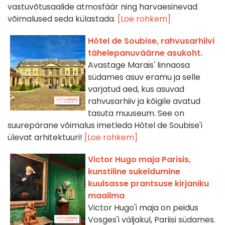
vastuvõtusaalide atmosfäär ning harvaesinevad
võimalused seda külastada.
[Loe rohkem]
Hôtel de Soubise, rahvusarhiivi
tähelepanuväärne asukoht.
Avastage Marais' linnaosa
südames asuv eramu ja selle
varjatud aed, kus asuvad
rahvusarhiiv ja kõigile avatud
tasuta muuseum. See on
suurepärane võimalus imetleda Hôtel de Soubise'i
ülevat arhitektuuri!
[Loe rohkem]
Victor Hugo maja Parisis,
kunstiline sukeldumine
kuulsasse prantsuse kirjaniku
maailma
Victor Hugo'i maja on peidus
Vosges'i väljakul, Pariisi südames.