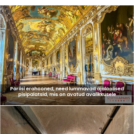
Pariisi erahooned, need lummavad ajaloolised
pisipalatsid, mis on avatud avalikkusele