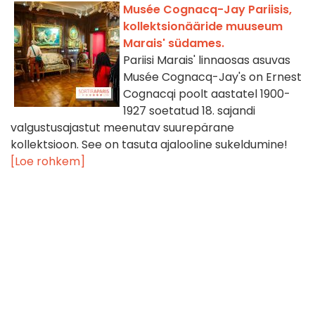
Musée Cognacq-Jay Pariisis,
kollektsionääride muuseum
Marais' südames.
Pariisi Marais' linnaosas asuvas
Musée Cognacq-Jay's on Ernest
Cognacqi poolt aastatel 1900-
1927 soetatud 18. sajandi
valgustusajastut meenutav suurepärane
kollektsioon. See on tasuta ajalooline sukeldumine!
[Loe rohkem]