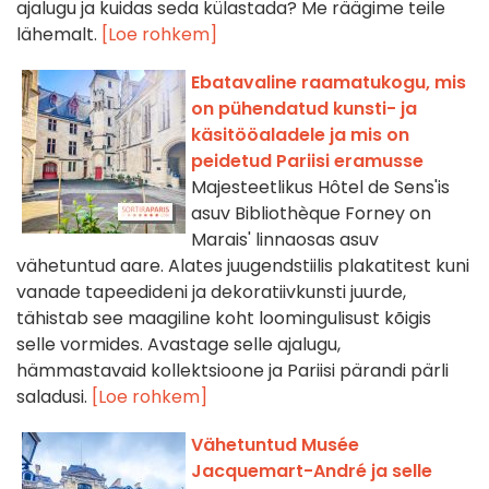
ajalugu ja kuidas seda külastada? Me räägime teile
lähemalt.
[Loe rohkem]
Ebatavaline raamatukogu, mis
on pühendatud kunsti- ja
käsitööaladele ja mis on
peidetud Pariisi eramusse
Majesteetlikus Hôtel de Sens'is
asuv Bibliothèque Forney on
Marais' linnaosas asuv
vähetuntud aare. Alates juugendstiilis plakatitest kuni
vanade tapeedideni ja dekoratiivkunsti juurde,
tähistab see maagiline koht loomingulisust kõigis
selle vormides. Avastage selle ajalugu,
hämmastavaid kollektsioone ja Pariisi pärandi pärli
saladusi.
[Loe rohkem]
Vähetuntud Musée
Jacquemart-André ja selle