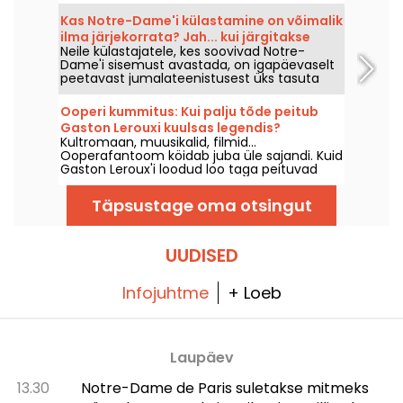
elaniku – marquise Luisa Casati – uskumatut
saatuset, Belle Époque’i ekstsentriku figuuri.
Kas Notre-Dame'i külastamine on võimalik
ilma järjekorrata? Jah... kui järgitakse
Neile külastajatele, kes soovivad Notre-
mõnda reeglit.
Dame'i sisemust avastada, on igapäevaselt
peetavast jumalateenistusest üks tasuta
osalemise võimalus. Kõigile avatud võimalus,
kui tulla eelkõige osalema jumalateenistusel
Ooperi kummitus: Kui palju tõde peitub
või täielikult järgida selle kulgu. Selgitame,
Gaston Lerouxi kuulsas legendis?
mida teada tasub.
Kultromaan, muusikalid, filmid...
Ooperafantoom köidab juba üle sajandi. Kuid
Gaston Leroux'i loodud loo taga peituvad
mitu tõsiselt reaalselt toimuvat fakti, mis on
seotud Palais Garnieriga. Ühe kroonlambi
Täpsustage oma otsingut
langemine, salapärane maa-alune järv,
reserveeritud loge... Mida legendist jääb
alles?
UUDISED
Infojuhtme
+ Loeb
Laupäev
13.30
Notre-Dame de Paris suletakse mitmeks