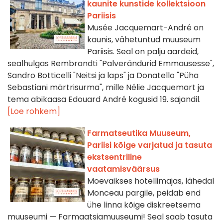
kaunite kunstide kollektsioon
Pariisis
Musée Jacquemart-André on
kaunis, vähetuntud muuseum
Pariisis. Seal on palju aardeid,
sealhulgas Rembrandti "Palverändurid Emmausesse",
Sandro Botticelli "Neitsi ja laps" ja Donatello "Püha
Sebastiani märtrisurma", mille Nélie Jacquemart ja
tema abikaasa Edouard André kogusid 19. sajandil.
[Loe rohkem]
Farmatseutika Muuseum,
Pariisi kõige varjatud ja tasuta
ekstsentriline
vaatamisväärsus
Moevaikses hotellimajas, lähedal
Monceau pargile, peidab end
ühe linna kõige diskreetsema
muuseumi — Farmaatsiamuuseumi! Seal saab tasuta