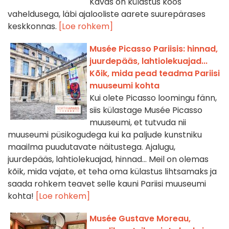
Kavas on külastus koos
vaheldusega, läbi ajalooliste aarete suurepärases
keskkonnas.
[Loe rohkem]
Musée Picasso Pariisis: hinnad,
juurdepääs, lahtiolekuajad...
Kõik, mida pead teadma Pariisi
muuseumi kohta
Kui olete Picasso loomingu fänn,
siis külastage Musée Picasso
muuseumi, et tutvuda nii
muuseumi püsikogudega kui ka paljude kunstniku
maailma puudutavate näitustega. Ajalugu,
juurdepääs, lahtiolekuajad, hinnad... Meil on olemas
kõik, mida vajate, et teha oma külastus lihtsamaks ja
saada rohkem teavet selle kauni Pariisi muuseumi
kohta!
[Loe rohkem]
Musée Gustave Moreau,