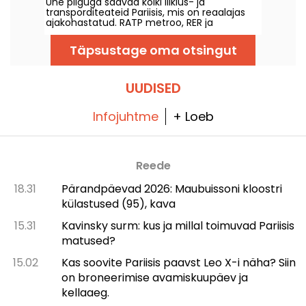
Ühe pilguga saavad kõiki liiklus- ja
7. august 2026 hool.
transporditeateid Pariisis, mis on reaalajas
ajakohastatud. RATP metroo, RER ja
Transilien, tööde teostamine, liikluskorraldus,
suured sündmused ja demonstratsioonid –
Täpsustage oma otsingut
pakume teile kogu praktilise teabe, mida
enne linnast välja astumist Pariisis teada
soovite Reede, 7. august 2026.
UUDISED
Infojuhtme
+ Loeb
Reede
18.31
Pärandpäevad 2026: Maubuissoni kloostri
külastused (95), kava
15.31
Kavinsky surm: kus ja millal toimuvad Pariisis
matused?
15.02
Kas soovite Pariisis paavst Leo X-i näha? Siin
on broneerimise avamiskuupäev ja
kellaaeg.