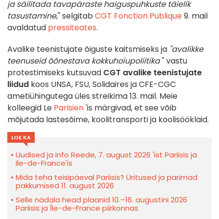
ja säilitada tavapäraste haiguspuhkuste täielik
tasustamine
," selgitab
CGT Fonction Publique
9. mail
avaldatud
pressiteates
.
Avalike teenistujate õiguste kaitsmiseks ja
"avalikke
teenuseid õõnestava kokkuhoiupoliitika
" vastu
protestimiseks kutsuvad
CGT avalike teenistujate
liidud
koos UNSA, FSU, Solidaires ja CFE-CGC
ametiühingutega üles streikima 13. mail. Meie
kolleegid Le
Parisien
'is märgivad, et see võib
mõjutada lastesõime, koolitransporti ja koolisööklaid.
LOE KA
Uudised ja info Reede, 7. august 2026 'ist Pariisis ja
Ile-de-France'is
Mida teha teisipäeval Pariisis? Üritused ja parimad
pakkumised 11. august 2026
Selle nädala head plaanid 10.–16. augustini 2026
Pariisis ja Île-de-France piirkonnas