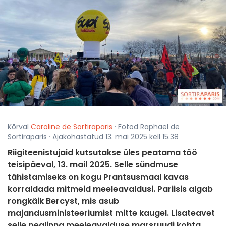
Kõrval
Caroline de Sortiraparis
· Fotod Raphaël de
Sortiraparis · Ajakohastatud 13. mai 2025 kell 15.38
Riigiteenistujaid kutsutakse üles peatama töö
teisipäeval, 13. mail 2025. Selle sündmuse
tähistamiseks on kogu Prantsusmaal kavas
korraldada mitmeid meeleavaldusi. Pariisis algab
rongkäik Bercyst, mis asub
majandusministeeriumist mitte kaugel. Lisateavet
selle pealinna meeleavalduse marsruudi kohta