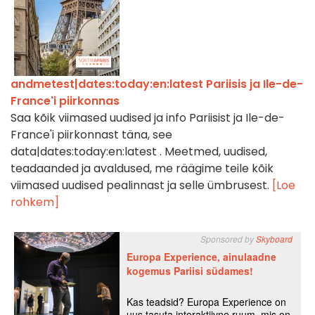
andmetest|dates:today:en:latest Pariisis ja Ile-de-
France'i piirkonnas
Saa kõik viimased uudised ja info Pariisist ja Ile-de-
France'i piirkonnast täna, see
data|dates:today:en:latest . Meetmed, uudised,
teadaanded ja avaldused, me räägime teile kõik
viimased uudised pealinnast ja selle ümbrusest.
[Loe
rohkem]