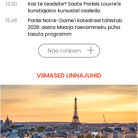
13.20
Kas te teadsite? Saate Pariisis Louvre'is
kunstiajaloo kursustel osaleda.
12.48
Pariisi Notre-Dame'i katedraal tähistab
2026. aasta Maarja taevamineku püha:
tasuta programm
Näe rohkem
VIIMASED LINNAJUHID