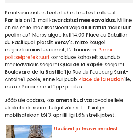
Prantsusmaal on teatatud mitmetest rallidest.
Pariisis
on 13. mail kavandatud
meeleavaldus
. Milline
on siis selle mobilisatsiooni väljakuulutatud
marsruut
pealinnas? Marss algab kell 14.00 Place du Bataillon
du Pacifique'i platsilt
Bercy'
s, mitte kaugel
majandusministeeriumist, 12. linnaosas.
Pariisi
politseiprefektuuri
korralduse kohaselt suundub
meeleavaldus seejärel
Quai de la Râpée
, seejärel
Boulevard de la Bastille'i
ja Rue du Faubourg Saint-
Antoine'i poole, enne kui jõuab
Place de la Nation'
ile,
mis on Pariisi marsi lõpp-peatus.
Jääb üle oodata, kas
ametnikud
vastavad sellele
üleskutsele suurel hulgal või mitte. Esialgne
mobilisatsioon tõi 3. aprillil ligi 1,6% streikijatest.
Uudised ja teave nendest