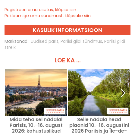
Registreeri oma asutus, klõpsa siin
Reklaamige oma sündmust, klõpsake siin
KASULIK INFORMATSIOON
Märksõnad :
uudised paris
,
Pariisi giidi sündmus
,
Pariisi giidi
streik
LOE KA ...
Mida teha sel nädalal
Selle nädala head
Parisis, 10.–16. august
plaanid 10.–16. augustini
2026: kohustuslikud
2026 Pariisis ja Île-de-