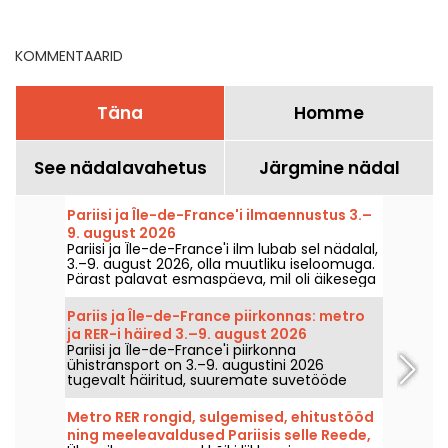
väljasõidud
France piirkonnas
KOMMENTAARID
Täna
Homme
See nädalavahetus
Järgmine nädal
Pariisi ja Île-de-France'i ilmaennustus 3.–
9. august 2026
Pariisi ja Île-de-France'i ilm lubab sel nädalal,
3.–9. august 2026, olla muutliku iseloomuga.
Pärast palavat esmaspäeva, mil oli äikesega
oht, langevad temperatuurid järk‑järgult
tagasi, enne kui nädalavahetusel naaseb
Pariis ja Île-de-France piirkonnas: metro
soojem ja päikeseline ilm.
ja RER-i häired 3.–9. august 2026
Pariisi ja Île-de-France'i piirkonna
ühistransport on 3.–9. augustini 2026
tugevalt häiritud, suuremate suvetööde
tõttu, mis mõjutavad väga tugevalt teatud
liine, teatasid RATP ja SNCF.
Metro RER rongid, sulgemised, ehitustööd
ning meeleavaldused Pariisis selle Reede,