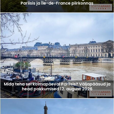
Pariisis ja Île-de-France piirkonnas
Mida teha sel kolmapäeval Pariisis? Väljapääsud ja
head pakkumised 12. august 2026