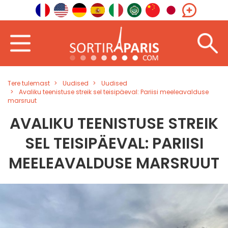
Tere tulemast
Uudised
Uudised
Avaliku teenistuse streik sel teisipäeval: Pariisi meeleavalduse
marsruut
AVALIKU TEENISTUSE STREIK
SEL TEISIPÄEVAL: PARIISI
MEELEAVALDUSE MARSRUUT