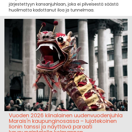
järjestettyyn kansanjuhlaan, joka ei pilveisestä säästä
huolimatta kadottanut iloa ja tunnelmaa.
Vuoden 2026 kiinalainen uudenvuodenjuhla
Marais'n kaupunginosassa – lujatekoinen
lionin tanssi ja näyttävä paraati