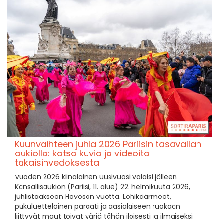
Kuunvaihteen juhla 2026 Pariisin tasavallan
aukiolla: katso kuvia ja videoita
takaisinvedoksesta
Vuoden 2026 kiinalainen uusivuosi valaisi jälleen
Kansallisaukion (Pariisi, 11. alue) 22. helmikuuta 2026,
juhlistaakseen Hevosen vuotta. Lohikäärmeet,
pukuluetteloinen paraati ja aasialaiseen ruokaan
liittyvät maut toivat väriä tähän iloisesti ja ilmaiseksi