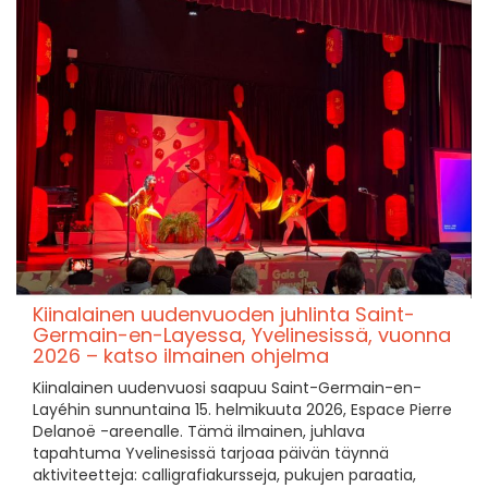
Kiinalainen uudenvuoden juhlinta Saint-
Germain-en-Layessa, Yvelinesissä, vuonna
2026 – katso ilmainen ohjelma
Kiinalainen uudenvuosi saapuu Saint-Germain-en-
Layéhin sunnuntaina 15. helmikuuta 2026, Espace Pierre
Delanoë -areenalle. Tämä ilmainen, juhlava
tapahtuma Yvelinesissä tarjoaa päivän täynnä
aktiviteetteja: calligrafiakursseja, pukujen paraatia,