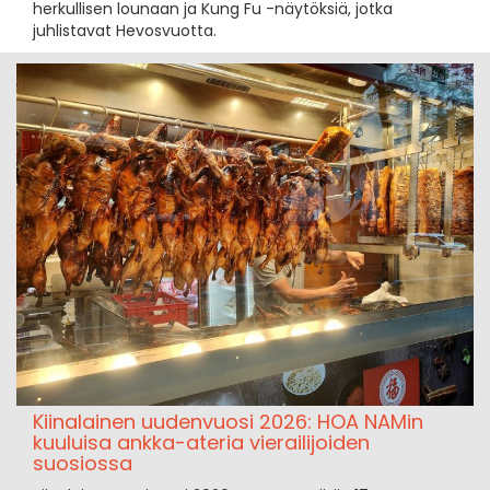
herkullisen lounaan ja Kung Fu -näytöksiä, jotka
juhlistavat Hevosvuotta.
Kiinalainen uudenvuosi 2026: HOA NAMin
kuuluisa ankka-ateria vierailijoiden
suosiossa