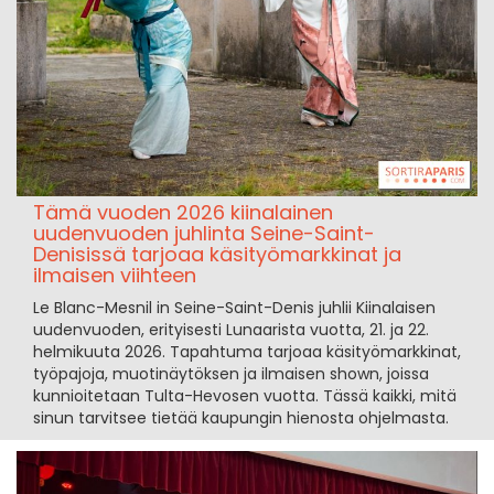
Tämä vuoden 2026 kiinalainen
uudenvuoden juhlinta Seine-Saint-
Denisissä tarjoaa käsityömarkkinat ja
ilmaisen viihteen
Le Blanc-Mesnil in Seine-Saint-Denis juhlii Kiinalaisen
uudenvuoden, erityisesti Lunaarista vuotta, 21. ja 22.
helmikuuta 2026. Tapahtuma tarjoaa käsityömarkkinat,
työpajoja, muotinäytöksen ja ilmaisen shown, joissa
kunnioitetaan Tulta-Hevosen vuotta. Tässä kaikki, mitä
sinun tarvitsee tietää kaupungin hienosta ohjelmasta.