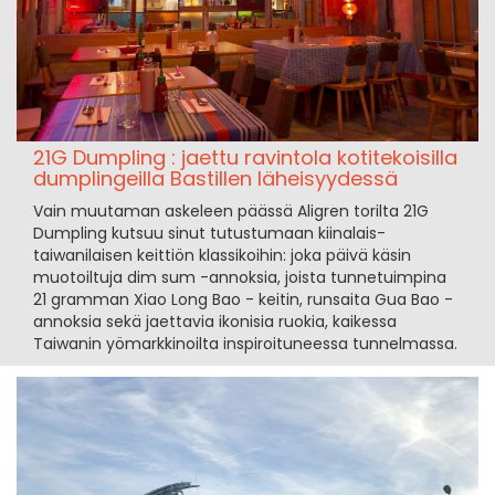
21G Dumpling : jaettu ravintola kotitekoisilla
dumplingeilla Bastillen läheisyydessä
Vain muutaman askeleen päässä Aligren torilta 21G
Dumpling kutsuu sinut tutustumaan kiinalais-
taiwanilaisen keittiön klassikoihin: joka päivä käsin
muotoiltuja dim sum -annoksia, joista tunnetuimpina
21 gramman Xiao Long Bao - keitin, runsaita Gua Bao -
annoksia sekä jaettavia ikonisia ruokia, kaikessa
Taiwanin yömarkkinoilta inspiroituneessa tunnelmassa.