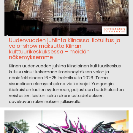
Uudenvuoden juhlinta Kiinassa: Ilotulitus ja
valo-show maksutta Kiinan
kulttuurikeskuksessa – meidän
näkemyksemme
Kiinan uudenvuoden juhlina Kiinalainen kulttuurikeskus
kutsuu sinut kokemaan ilmaisnäytöksen valo- ja
ääniefekteineen 16.–25. helmikuuta 2026. Tämä
visuaalinen elämysohjelma vie katsojat Yungangin
ikiaikaisten luolien sydämeen, paljastaen buddhalaisten
veistosten loiston sekä rakennustaideteoksen
aavekuvan rakennuksen julkisivulla.