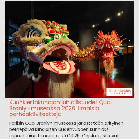
Kuunkiertokunajan juhlallisuudet Quai
Branly -museossa 2026: ilmaisia
perheaktiviteetteja
Pariisin Quai Branlyn museossa järjestetään erityinen
perhepäivä kiinalaisen uudenvuoden kunniaksi
sunnuntaina 1. maaliskuuta 2026. Ohjelmassa ovat