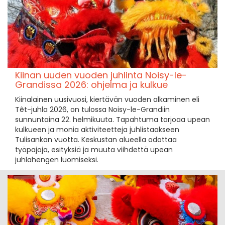
Kiinan uuden vuoden juhlinta Noisy-le-
Grandissa 2026: ohjelma ja kulkue
Kiinalainen uusivuosi, kiertävän vuoden alkaminen eli
Têt-juhla 2026, on tulossa Noisy-le-Grandiin
sunnuntaina 22. helmikuuta. Tapahtuma tarjoaa upean
kulkueen ja monia aktiviteetteja juhlistaakseen
Tulisankan vuotta. Keskustan alueella odottaa
työpajoja, esityksiä ja muuta viihdettä upean
juhlahengen luomiseksi.