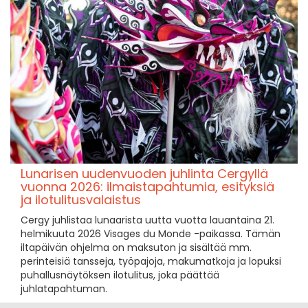
Lunarisen uudenvuoden juhlinta Cergyllä
vuonna 2026: ilmaistapahtumia, esityksiä
ja ilotulitusvalaistus
Cergy juhlistaa lunaarista uutta vuotta lauantaina 21.
helmikuuta 2026 Visages du Monde -paikassa. Tämän
iltapäivän ohjelma on maksuton ja sisältää mm.
perinteisiä tansseja, työpajoja, makumatkoja ja lopuksi
puhallusnäytöksen ilotulitus, joka päättää
juhlatapahtuman.