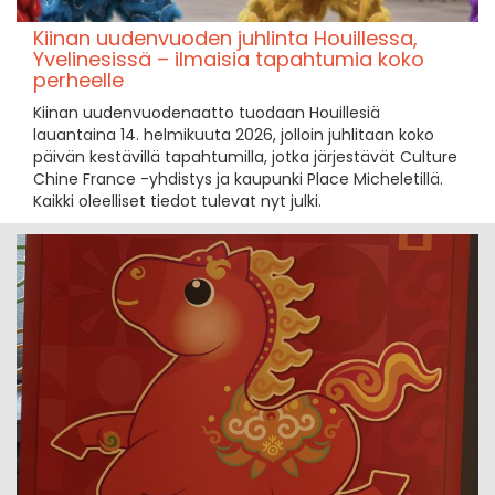
Kiinan uudenvuoden juhlinta Houillessa,
Yvelinesissä – ilmaisia tapahtumia koko
perheelle
Kiinan uudenvuodenaatto tuodaan Houillesiä
lauantaina 14. helmikuuta 2026, jolloin juhlitaan koko
päivän kestävillä tapahtumilla, jotka järjestävät Culture
Chine France -yhdistys ja kaupunki Place Micheletillä.
Kaikki oleelliset tiedot tulevat nyt julki.