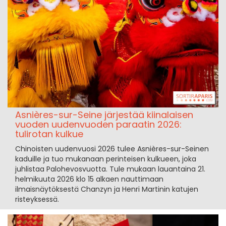
Asnières-sur-Seine järjestää kiinalaisen
vuoden uudenvuoden paraatin 2026:
tulirotan kulkue
Chinoisten uudenvuosi 2026 tulee Asnières-sur-Seinen
kaduille ja tuo mukanaan perinteisen kulkueen, joka
juhlistaa Palohevosvuotta. Tule mukaan lauantaina 21.
helmikuuta 2026 klo 15 alkaen nauttimaan
ilmaisnäytöksestä Chanzyn ja Henri Martinin katujen
risteyksessä.