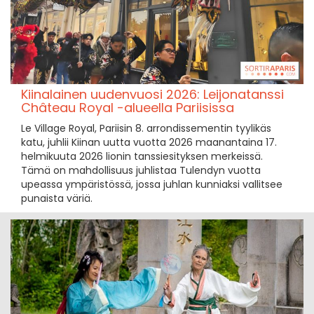
Kiinalainen uudenvuosi 2026: Leijonatanssi
Château Royal -alueella Pariisissa
Le Village Royal, Pariisin 8. arrondissementin tyylikäs
katu, juhlii Kiinan uutta vuotta 2026 maanantaina 17.
helmikuuta 2026 lionin tanssiesityksen merkeissä.
Tämä on mahdollisuus juhlistaa Tulendyn vuotta
upeassa ympäristössä, jossa juhlan kunniaksi vallitsee
punaista väriä.