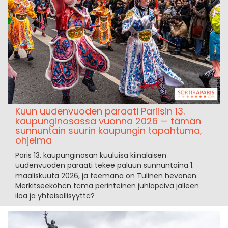
Kuun uudenvuoden paraati Pariisin 13.
kaupunginosassa vuonna 2026 — tämän
sunnuntain suurin kaupungin tapahtuma,
ohjelma
Paris 13. kaupunginosan kuuluisa kiinalaisen
uudenvuoden paraati tekee paluun sunnuntaina 1.
maaliskuuta 2026, ja teemana on Tulinen hevonen.
Merkitseeköhän tämä perinteinen juhlapäivä jälleen
iloa ja yhteisöllisyyttä?