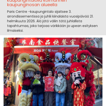
kaupungintalolla kolmannen
kaupunginosan alueella
Paris Centre -kaupungintalo sijaitsee 3.
arrondissementissa ja juhlii kiinalaista vuosipäivää 21.
helmikuuta 2026. Älä jätä väliin tätä juhlallista
tapahtumaa, joka tarjoaa värikkään ja upean esityksen
ilmaiseksi.