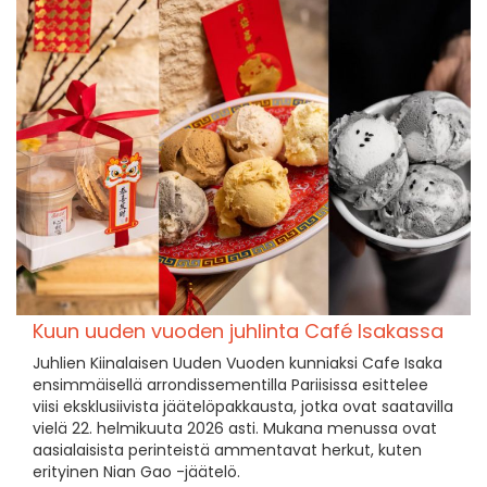
Kuun uuden vuoden juhlinta Café Isakassa
Juhlien Kiinalaisen Uuden Vuoden kunniaksi Cafe Isaka
ensimmäisellä arrondissementilla Pariisissa esittelee
viisi eksklusiivista jäätelöpakkausta, jotka ovat saatavilla
vielä 22. helmikuuta 2026 asti. Mukana menussa ovat
aasialaisista perinteistä ammentavat herkut, kuten
erityinen Nian Gao -jäätelö.