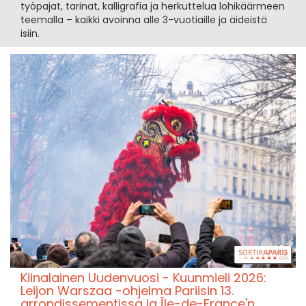
työpajat, tarinat, kalligrafia ja herkuttelua lohikäärmeen
teemalla – kaikki avoinna alle 3-vuotiaille ja äideistä
isiin.
Kiinalainen Uudenvuosi - Kuunmieli 2026:
Leijon Warszaa -ohjelma Pariisin 13.
arrondissementissa ja Île-de-France'n