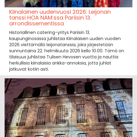
Kiinalainen uudenvuosi 2026: Leijonan
tanssi HOA NAM:ssa Pariisin 13.
arrondissementissa
Historiallinen catering-yritys Pariisin 13.
kaupunginosassa juhlistaa Kiinalaisen uuden vuoden
2026 viettämällä leijonatanssia, joka järjestetään
sunnuntaina 22. helmikuuta 2026 kello 10.00. Tämä on
tilaisuus juhlistaa Tulisen Hevosen vuotta ja nauttia
herkullisia kiinalaisia ankka-annoksia, jotta juhlat
jatkuvat kotiin asti.