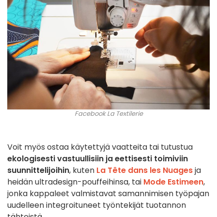
Facebook La Textilerie
Voit myös ostaa käytettyjä vaatteita tai tutustua
ekologisesti vastuullisiin ja eettisesti toimiviin
suunnittelijoihin
, kuten
La Tête dans les Nuages
ja
heidän ultradesign-pouffeihinsa, tai
Mode Estimeen
,
jonka kappaleet valmistavat samannimisen työpajan
uudelleen integroituneet työntekijät tuotannon
tähteistä.