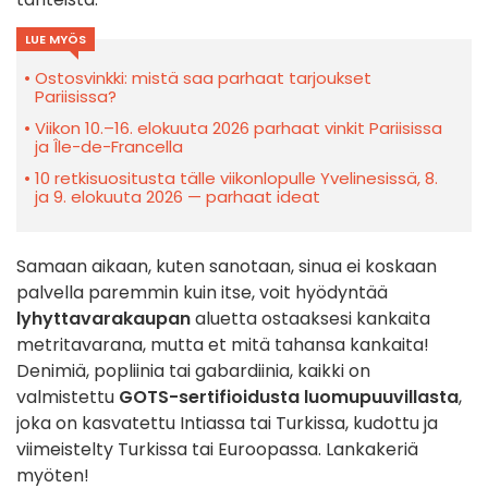
LUE MYÖS
Ostosvinkki: mistä saa parhaat tarjoukset
Pariisissa?
Viikon 10.–16. elokuuta 2026 parhaat vinkit Pariisissa
ja Île-de-Francella
10 retkisuositusta tälle viikonlopulle Yvelinesissä, 8.
ja 9. elokuuta 2026 — parhaat ideat
Samaan aikaan, kuten sanotaan, sinua ei koskaan
palvella paremmin kuin itse, voit hyödyntää
lyhyttavarakaupan
aluetta ostaaksesi kankaita
metritavarana, mutta et mitä tahansa kankaita!
Denimiä, popliinia tai gabardiinia, kaikki on
valmistettu
GOTS-sertifioidusta luomupuuvillasta
,
joka on kasvatettu Intiassa tai Turkissa, kudottu ja
viimeistelty Turkissa tai Euroopassa. Lankakeriä
myöten!