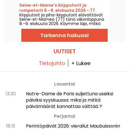
tapahtumat – kiertelyyn, penkomiseen ja
Seine-et-Marne'n kirpputorit ja
ehkä sen harvinaisimman helmestä kiinni
rompetorit 8.–9. elokuuta 2026 - 77
saamiseen.
Kirpputorit ja piha-kirpputorit elävöittävät
Seine-et-Marnea (77) tänä viikonloppuna
8.–9. elokuuta 2026. Käymme läpi, mitkä
tapahtumat teitä odottavat!
Tarkenna hakuasi
UUTISET
Tietojohto
+ Lukee
Lauantai
13:30
Notre-Dame de Paris suljettuna useiksi
päiviksi syyskuussa: miksi ja mitkä
päivämäärät kannattaa välttää ?
Perjantai
18:31
Perintöpäivät 2026: vierailut Maubuissonin