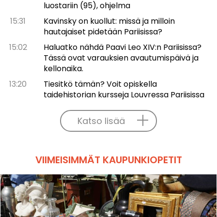
luostariin (95), ohjelma
15:31
Kavinsky on kuollut: missä ja milloin
hautajaiset pidetään Pariisissa?
15:02
Haluatko nähdä Paavi Leo XIV:n Pariisissa?
Tässä ovat varauksien avautumispäivä ja
kellonaika.
13:20
Tiesitkö tämän? Voit opiskella
taidehistorian kursseja Louvressa Pariisissa
Katso lisää
VIIMEISIMMÄT KAUPUNKIOPETIT