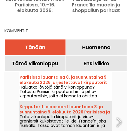
Pariisissa, 10.–16.
France'lla muodin ja
v
elokuuta 2026:
shoppailun parhaat
tärkeimmät retket ja
vinkit elokuussa 2026
tapahtumat
KOMMENTIT
Tänään
Huomenna
Tämä viikonloppu
Ensi viikko
Pariisissa lauantaina 8. ja sunnuntaina 9.
elokuuta 2026 järjestettävät kirpputorit
Haluatko löytöjä tänä viikonloppuna?
ja rompetorit – viikonlopun ohjelma
Tutustu Pariisin kirpputoreihin ja piha-
kirpputoreihin, joita ei kannata ohittaa
lauantaina 8. ja sunnuntaina 9. elokuuta
2026 – täydellinen tilaisuus napata hyviä
Kirpputorit ja basaarit lauantaina 8. ja
tarjouksia.
sunnuntaina 9. elokuuta 2026 Pariisissa ja
Tällä viikonlopulla kirpputorit ja vide-
Île-de-France -alueella – viikonlopun
greniersit kukoistavat Île-de-France'n joka
ohjelma
nurkalla. Tässä ovat tämän lauantain 8. ja
sunnuntain 9. elokuuta 2026 löydettävät