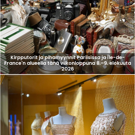
Kirpputorit ja pihamyynnit Pariisissa ja Île-de-
France'n alueella tänä viikonloppuna 8.–9. elokuuta
2026