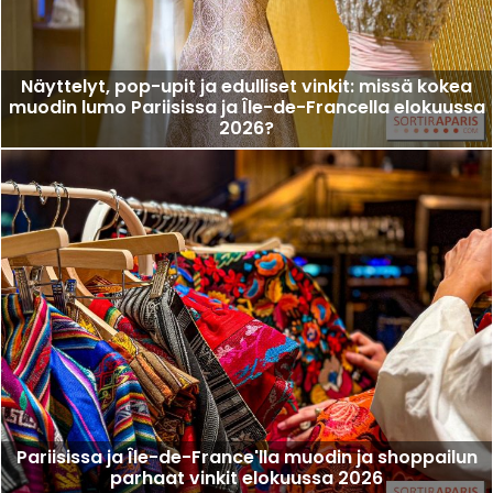
Näyttelyt, pop-upit ja edulliset vinkit: missä kokea
muodin lumo Pariisissa ja Île-de-Francella elokuussa
2026?
Pariisissa ja Île-de-France'lla muodin ja shoppailun
parhaat vinkit elokuussa 2026