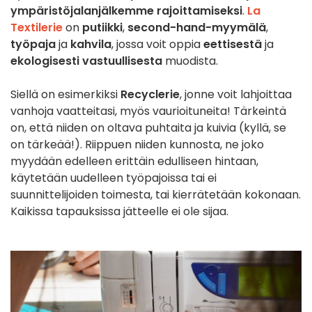
ympäristöjalanjälkemme rajoittamiseksi
.
La
Textilerie
on
putiikki
,
second-hand-myymälä
,
työpaja
ja
kahvila
, jossa voit oppia
eettisestä
ja
ekologisesti vastuullisesta
muodista.
Siellä on esimerkiksi
Recyclerie
, jonne voit lahjoittaa
vanhoja vaatteitasi, myös vaurioituneita! Tärkeintä
on, että niiden on oltava puhtaita ja kuivia (kyllä, se
on tärkeää!). Riippuen niiden kunnosta, ne joko
myydään edelleen erittäin edulliseen hintaan,
käytetään uudelleen työpajoissa tai ei
suunnittelijoiden toimesta, tai kierrätetään kokonaan.
Kaikissa tapauksissa jätteelle ei ole sijaa.