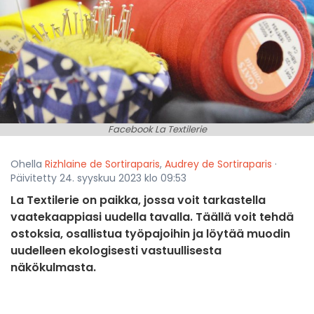
Facebook La Textilerie
Ohella
Rizhlaine de Sortiraparis
,
Audrey de Sortiraparis
·
Päivitetty 24. syyskuu 2023 klo 09:53
La Textilerie on paikka, jossa voit tarkastella
vaatekaappiasi uudella tavalla. Täällä voit tehdä
ostoksia, osallistua työpajoihin ja löytää muodin
uudelleen ekologisesti vastuullisesta
näkökulmasta.