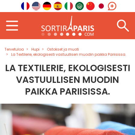
Tervetuloa
Hupi
Ostokset ja muoti
La Textilerie, ekologisesti vastuullisen muodin paikka Pariisissa.
LA TEXTILERIE, EKOLOGISESTI
VASTUULLISEN MUODIN
PAIKKA PARIISISSA.