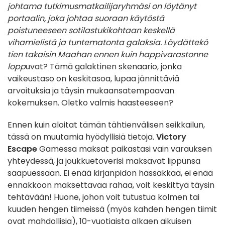
johtama tutkimusmatkailijaryhmäsi on löytänyt
portaalin, joka johtaa suoraan käytöstä
poistuneeseen sotilastukikohtaan keskellä
vihamielistä ja tuntematonta galaksia. Löydättekö
tien takaisin Maahan ennen kuin happivarastonne
lopp
uvat? Tämä galaktinen skenaario, jonka
vaikeustaso on keskitasoa, lupaa jännittäviä
arvoituksia ja täysin mukaansatempaavan
kokemuksen. Oletko valmis haasteeseen?
Ennen kuin aloitat tämän tähtienvälisen seikkailun,
tässä on muutamia hyödyllisiä tietoja.
Victory
Escape
Gamessa maksat paikastasi vain varauksen
yhteydessä, ja joukkuetoverisi maksavat lippunsa
saapuessaan. Ei enää kirjanpidon hässäkkää, ei enää
ennakkoon maksettavaa rahaa, voit keskittyä täysin
tehtävään! Huone, johon voit tutustua kolmen tai
kuuden hengen tiimeissä (myös kahden hengen tiimit
ovat mahdollisia), 10-vuotiaista alkaen aikuisen