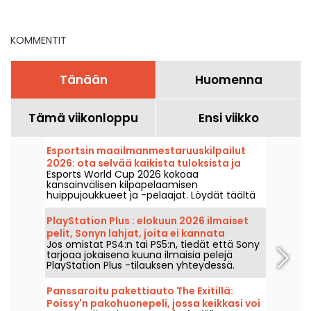
kryptassa (78)
Secrets Huntersin tiloissa
— arvostelumme
KOMMENTIT
Tänään
Huomenna
Tämä viikonloppu
Ensi viikko
Esportsin maailmanmestaruuskilpailut
2026: ota selvää kaikista tuloksista ja
Esports World Cup 2026 kokoaa
jokaisen finaalin mestareista
kansainvälisen kilpapelaamisen
huippujoukkueet ja -pelaajat. Löydät täältä
loppuotteluiden tulokset, pelitulokset,
jokaisen turnauksen voittajat sekä
PlayStation Plus : elokuun 2026 ilmaiset
seuraavien otteluiden aikataulun.
pelit, Sonyn lahjat, joita ei kannata
Jos omistat PS4:n tai PS5:n, tiedät että Sony
missata
tarjoaa jokaisena kuuna ilmaisia pelejä
PlayStation Plus -tilauksen yhteydessä.
Joten mitkä ovat elokuun 2026 ilmaiset
pelit? Tutustu tämän kuukauden
Panssaroitu pakettiauto The Exitillä:
valikoimaan.
Poissy'n pakohuonepeli, jossa keikkasi voi