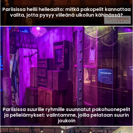
Pariisissa hellii helleaalto: mitkä pakopelit kannattaa
valita, jotta pysyy viileänä ulkoilun kähinässä?
Pariisissa suurille ryhmille suunnatut pakohuonepelit
ja pelielämykset: valintamme, joilla pelataan suurin
joukoin