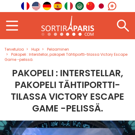
Tervetuloa
Hupi
Pelaaminen
Pakopeli : Interstellar, pakopeli Tähtiportti-tilassa Victory Escape
Game -pelissä.
PAKOPELI : INTERSTELLAR,
PAKOPELI TÄHTIPORTTI-
TILASSA VICTORY ESCAPE
GAME -PELISSÄ.