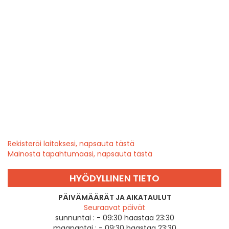
Rekisteröi laitoksesi, napsauta tästä
Mainosta tapahtumaasi, napsauta tästä
HYÖDYLLINEN TIETO
PÄIVÄMÄÄRÄT JA AIKATAULUT
Seuraavat päivät
sunnuntai :
- 09:30 haastaa 23:30
maanantai :
- 09:30 haastaa 23:30