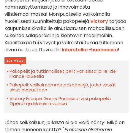
hämmästyttämästä ja innovoimasta
viihdemaailmassa! Monipuolisella valikoimalla
huolellisesti suunniteltuja pakopelejä
Victory
tarjoaa
kaupunkiseikkailijoille ainutlaatuisen mahdollisuuden
sukeltaa salaperäisiin ja kiehtoviin maailmoihin.
Kiinnittäkää turvavyöt ja valmistautukaa tutkimaan
aivan uutta ulottuvuutta
Interstellar-huoneessa
!
LUE MYÖS
Pakopelit ja tutkinnalliset pelit Pariisissa ja Ile-de-
France-alueella
Pakopeli: valikoimamme pakopelejä, jotka vievät
sinut avaruuteen
Victory Escape Game Pariisissa: viisi pakopeliä
Opéra'n ja Marais'n välissä
Lähde seikkailuun, jollaista ei ole vielä nähty! Mikä on
tämän huoneen kenttä? "
Professori Grahamin