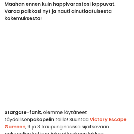
Maahan ennen kuin happivarastosi loppuvat.
Varaa paikkasi nyt ja nauti ainutlaatuisesta
kokemuksesta!
Stargate-fanit
, olemme löytäneet
täydellisen
pakopelin
teille! Suuntaa
Victory Escape
Gameen
, 9. ja 3. kaupunginosissa sijaitsevaan
pakopelien ketjuun, joka ei koskaan lakkaa