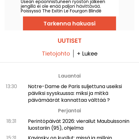
Usean epäonnistuneen ryöstön jälkeen
vihdoin onnistua
jengillä ei ole enää paljon hävittävää.
Poissyssä The Exitin Le Fourgon Blindé
asettaa sinut johtamaan ryöstöä, jolla
tavoitellaan mafian johtajan omaisuutta.
Tarkenna hakuasi
UUTISET
Tietojohto
+ Lukee
Lauantai
13:30
Notre-Dame de Paris suljettuna useiksi
päiviksi syyskuussa: miksi ja mitkä
päivämäärät kannattaa välttää ?
Perjantai
18:31
Perintöpäivät 2026: vierailut Maubuissonin
luostariin (95), ohjelma
15:31
Kavinsky on kuollut: missä ja milloin