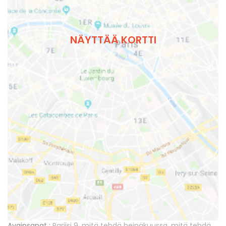
NÄYTTÄÄ KORTTI
Avainsanat :
Pariisi 9
,
mitä tehdä heinäkuussa
,
mitä tehdä