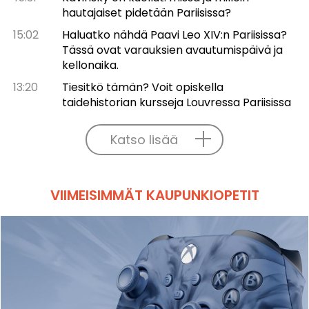
hautajaiset pidetään Pariisissa?
15:02
Haluatko nähdä Paavi Leo XIV:n Pariisissa?
Tässä ovat varauksien avautumispäivä ja
kellonaika.
13:20
Tiesitkö tämän? Voit opiskella
taidehistorian kursseja Louvressa Pariisissa
Katso lisää
VIIMEISIMMÄT KAUPUNKIOPETIT