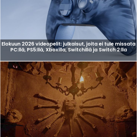
Elokuun 2026 videopelit: julkaisut, joita ei tule missata
PC:llä, PS5:llä, Xboxilla, Switchillä ja Switch 2:lla