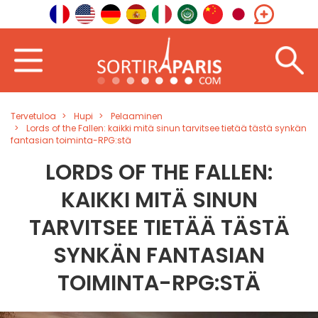
Tervetuloa
Hupi
Pelaaminen
Lords of the Fallen: kaikki mitä sinun tarvitsee tietää tästä synkän
fantasian toiminta-RPG:stä
LORDS OF THE FALLEN:
KAIKKI MITÄ SINUN
TARVITSEE TIETÄÄ TÄSTÄ
SYNKÄN FANTASIAN
TOIMINTA-RPG:STÄ