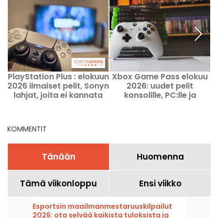
PlayStation Plus : elokuun
Xbox Game Pass elokuu
P
2026 ilmaiset pelit, Sonyn
2026: uudet pelit
lahjat, joita ei kannata
konsolille, PC:lle ja
l
missata
pilveen
KOMMENTIT
Tänään
Huomenna
Tämä viikonloppu
Ensi viikko
Esportsin maailmanmestaruuskilpailut
2026: ota selvää kaikista tuloksista ja