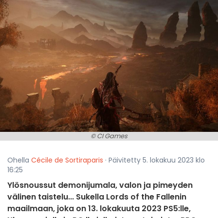
© CI Games
Ohella
Cécile de Sortiraparis
· Päivitetty 5. lokakuu 2023 klo
16:25
Ylösnoussut demonijumala, valon ja pimeyden
välinen taistelu... Sukella Lords of the Fallenin
maailmaan, joka on 13. lokakuuta 2023 PS5:lle,