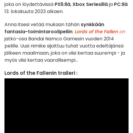
joka on löydettävissä
PS5:llä
,
Xbox Seriesillä
ja
PC:llä
13. lokakuuta 2023 alkaen.
Anna itsesi vetää mukaan tähän
synkkään
fantasia-toimintaroolipeliin
:
Lords of the Fallen
on
jatko-osa Bandai Namco Gamesin vuoden 2014
pelille. Uusi nimike sijoittuu tuhat vuotta edeltäjänsä
jälkeen maailmaan, joka on viisi kertaa suurempi - ja
myös viisi kertaa vaarallisempi...
Lords of the Fallenin traileri :