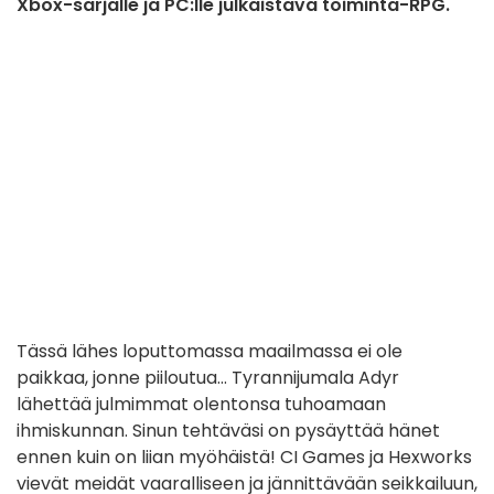
Xbox-sarjalle ja PC:lle julkaistava toiminta-RPG.
Tässä lähes loputtomassa maailmassa ei ole
paikkaa, jonne piiloutua... Tyrannijumala Adyr
lähettää julmimmat olentonsa tuhoamaan
ihmiskunnan. Sinun tehtäväsi on pysäyttää hänet
ennen kuin on liian myöhäistä! CI Games ja Hexworks
vievät meidät vaaralliseen ja jännittävään seikkailuun,