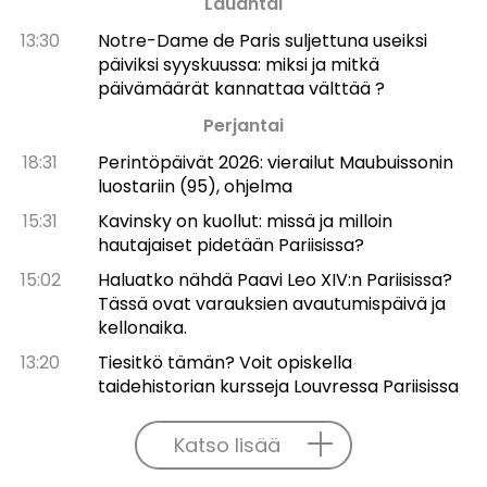
Lauantai
13:30
Notre-Dame de Paris suljettuna useiksi
päiviksi syyskuussa: miksi ja mitkä
päivämäärät kannattaa välttää ?
Perjantai
18:31
Perintöpäivät 2026: vierailut Maubuissonin
luostariin (95), ohjelma
15:31
Kavinsky on kuollut: missä ja milloin
hautajaiset pidetään Pariisissa?
15:02
Haluatko nähdä Paavi Leo XIV:n Pariisissa?
Tässä ovat varauksien avautumispäivä ja
kellonaika.
13:20
Tiesitkö tämän? Voit opiskella
taidehistorian kursseja Louvressa Pariisissa
Katso lisää