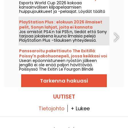
Esports World Cup 2026 kokoaa
jokaisen finaalin mestareista
kansainvälisen kilpapelaamisen
huippujoukkueet ja -pelaajat. Löydät täältä
loppuotteluiden tulokset, pelitulokset,
jokaisen turnauksen voittajat sekä
PlayStation Plus : elokuun 2026 ilmaiset
seuraavien otteluiden aikataulun.
pelit, Sonyn lahjat, joita ei kannata
Jos omistat PS4:n tai PS5:n, tiedät että Sony
missata
tarjoaa jokaisena kuuna ilmaisia pelejä
PlayStation Plus -tilauksen yhteydessä.
Joten mitkä ovat elokuun 2026 ilmaiset
pelit? Tutustu tämän kuukauden
Panssaroitu pakettiauto The Exitillä:
valikoimaan.
Poissy'n pakohuonepeli, jossa keikkasi voi
Usean epäonnistuneen ryöstön jälkeen
vihdoin onnistua
jengillä ei ole enää paljon hävittävää.
Poissyssä The Exitin Le Fourgon Blindé
asettaa sinut johtamaan ryöstöä, jolla
tavoitellaan mafian johtajan omaisuutta.
Tarkenna hakuasi
UUTISET
Tietojohto
+ Lukee