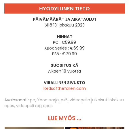
HYÖDYLLINEN TIETO
PÄIVÄMÄÄRÄT JA AIKATAULUT
Sillä 13. lokakuu 2023
HINNAT
PC : €59.99
XBox Series : €69.99
PS5 : €79.99
SUOSITUSIKÄ
Alkaen 18 vuotta
VIRALLINEN SIVUSTO
lordsofthefallen.com
Avainsanat :
pc
,
Xbox-sarja
,
ps5
,
videopelin julkaisut lokakuu
opas
,
videopeli rpg opas
LUE MYÖS ...