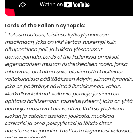
Lords of the Fallenin synopsis:
"
Tutustu uuteen, toisiinsa kytkeytyneeseen
maailmaan, joka on viisi kertaa suurempi kuin
alkuperäinen peli, ja kukista ylösnoussut
demonijumala. Lords of the Fallenissa omaksut
legendaarisen mustan ristiretkeläisen roolin, jonka
tehtävänä on kulkea sekä elävien että kuolleiden
valtakunnissa päättääkseen Adyrin, julman tyrannin,
joka on päättänyt hävittää ihmiskunnan, vallan.
Matkallasi kohtaat valtavia pomoja ja sinun on
opittava hallitsemaan taistelusysteemi, joka on yhtä
hermoja raastava kuin vaativa. Valitse yhdeksän
luokan ja satojen aseiden joukosta, muokkaa
sankarisi ja oma pelityylistäsi ja lähde sitten
haastamaan jumalia. Taottuuko legendasi valossa...