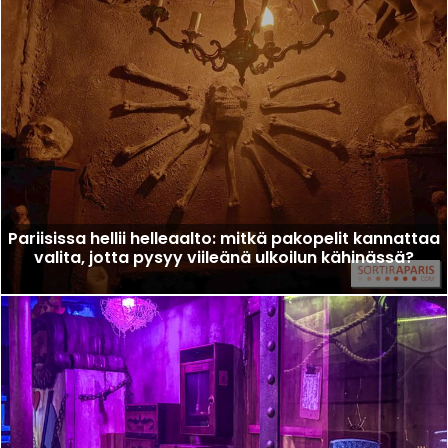
Pariisissa hellii helleaalto: mitkä pakopelit kannattaa
valita, jotta pysyy viileänä ulkoilun kähinässä?