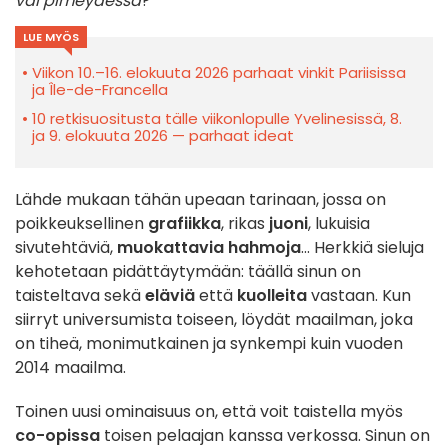
vai pimeydessä
?
LUE MYÖS
Viikon 10.–16. elokuuta 2026 parhaat vinkit Pariisissa
ja Île-de-Francella
10 retkisuositusta tälle viikonlopulle Yvelinesissä, 8.
ja 9. elokuuta 2026 — parhaat ideat
Lähde mukaan tähän upeaan tarinaan, jossa on
poikkeuksellinen
grafiikka
, rikas
juoni
, lukuisia
sivutehtäviä,
muokattavia hahmoja
... Herkkiä sieluja
kehotetaan pidättäytymään: täällä sinun on
taisteltava sekä
eläviä
että
kuolleita
vastaan. Kun
siirryt universumista toiseen, löydät maailman, joka
on tiheä, monimutkainen ja synkempi kuin vuoden
2014 maailma.
Toinen uusi ominaisuus on, että voit taistella myös
co-opissa
toisen pelaajan kanssa verkossa. Sinun on