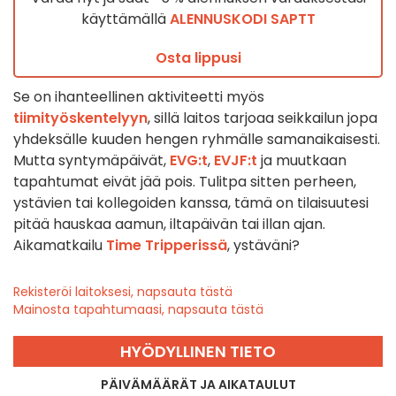
käyttämällä
ALENNUSKODI SAPTT
Osta lippusi
Se on ihanteellinen aktiviteetti myös
tiimityöskentelyyn
, sillä laitos tarjoaa seikkailun jopa
yhdeksälle kuuden hengen ryhmälle samanaikaisesti.
Mutta syntymäpäivät,
EVG:t
,
EVJF:t
ja muutkaan
tapahtumat eivät jää pois. Tulitpa sitten perheen,
ystävien tai kollegoiden kanssa, tämä on tilaisuutesi
pitää hauskaa aamun, iltapäivän tai illan ajan.
Aikamatkailu
Time Tripperissä
, ystäväni?
Rekisteröi laitoksesi, napsauta tästä
Mainosta tapahtumaasi, napsauta tästä
HYÖDYLLINEN TIETO
PÄIVÄMÄÄRÄT JA AIKATAULUT