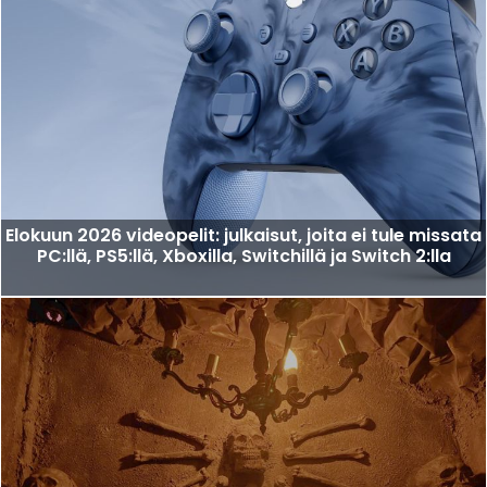
Elokuun 2026 videopelit: julkaisut, joita ei tule missata
PC:llä, PS5:llä, Xboxilla, Switchillä ja Switch 2:lla