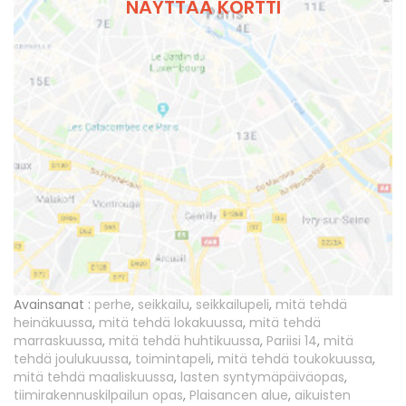
NÄYTTÄÄ KORTTI
Avainsanat :
perhe
,
seikkailu
,
seikkailupeli
,
mitä tehdä
heinäkuussa
,
mitä tehdä lokakuussa
,
mitä tehdä
marraskuussa
,
mitä tehdä huhtikuussa
,
Pariisi 14
,
mitä
tehdä joulukuussa
,
toimintapeli
,
mitä tehdä toukokuussa
,
mitä tehdä maaliskuussa
,
lasten syntymäpäiväopas
,
tiimirakennuskilpailun opas
,
Plaisancen alue
,
aikuisten