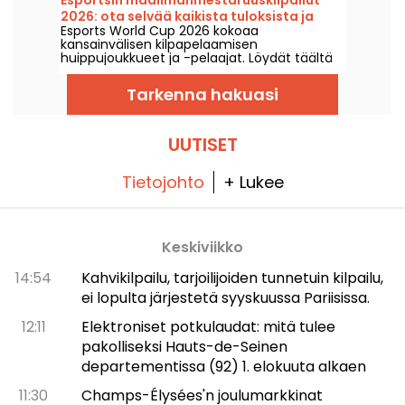
valikoimaan.
2026: ota selvää kaikista tuloksista ja
Esports World Cup 2026 kokoaa
jokaisen finaalin mestareista
kansainvälisen kilpapelaamisen
huippujoukkueet ja -pelaajat. Löydät täältä
loppuotteluiden tulokset, pelitulokset,
jokaisen turnauksen voittajat sekä
Tarkenna hakuasi
seuraavien otteluiden aikataulun.
UUTISET
Tietojohto
+ Lukee
Keskiviikko
14:54
Kahvikilpailu, tarjoilijoiden tunnetuin kilpailu,
ei lopulta järjestetä syyskuussa Pariisissa.
12:11
Elektroniset potkulaudat: mitä tulee
pakolliseksi Hauts-de-Seinen
departementissa (92) 1. elokuuta alkaen
11:30
Champs-Élysées'n joulumarkkinat