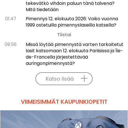
tekevätkö vihdoin paluun tänä talvena?
Mitä tiedetään
01:47
Pimennys 12. elokuuta 2026: Voiko vuonna
1999 ostetuilla pimennyslaseilla katsella?
Tiistai
09:56
Missä löytää pimennystä varten tarkoitetut
lasit katsomaan 12. elokuuta Pariisissa ja Île-
de-Francella järjestettävää
auringonpimennystä?
Katso lisää
VIIMEISIMMÄT KAUPUNKIOPETIT