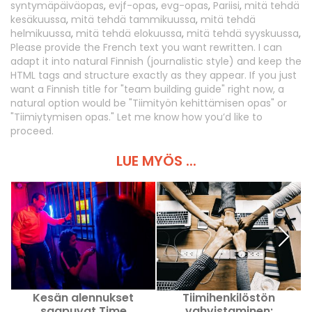
syntymäpäiväopas
,
evjf-opas
,
evg-opas
,
Pariisi
,
mitä tehdä
kesäkuussa
,
mitä tehdä tammikuussa
,
mitä tehdä
helmikuussa
,
mitä tehdä elokuussa
,
mitä tehdä syyskuussa
,
Please provide the French text you want rewritten. I can
adapt it into natural Finnish (journalistic style) and keep the
HTML tags and structure exactly as they appear. If you just
want a Finnish title for "team building guide" right now, a
natural option would be "Tiimityön kehittämisen opas" or
"Tiimiytymisen opas." Let me know how you’d like to
proceed.
LUE MYÖS ...
Kesän alennukset
Tiimihenkilöstön
saapuvat Time
vahvistaminen: