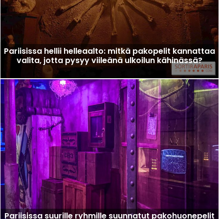
Pariisissa hellii helleaalto: mitkä pakopelit kannattaa
valita, jotta pysyy viileänä ulkoilun kähinässä?
Pariisissa suurille ryhmille suunnatut pakohuonepelit