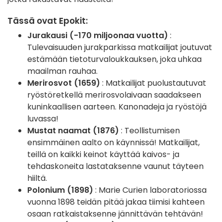
Tässä ovat Epokit:
Jurakausi (-170 miljoonaa vuotta)
:
Tulevaisuuden jurakparkissa matkailijat joutuvat
estämään tietoturvaloukkauksen, joka uhkaa
maailman rauhaa.
Merirosvot (1659)
: Matkailijat puolustautuvat
ryöstöretkellä merirosvolaivaan saadakseen
kuninkaallisen aarteen. Kanonadeja ja ryöstöjä
luvassa!
Mustat naamat (1876)
: Teollistumisen
ensimmäinen aalto on käynnissä! Matkailijat,
teillä on kaikki keinot käyttää kaivos- ja
tehdaskoneita lastataksenne vaunut täyteen
hiiltä.
Polonium (1898)
: Marie Curien laboratoriossa
vuonna 1898 teidän pitää jakaa tiimisi kahteen
osaan ratkaistaksenne jännittävän tehtävän!