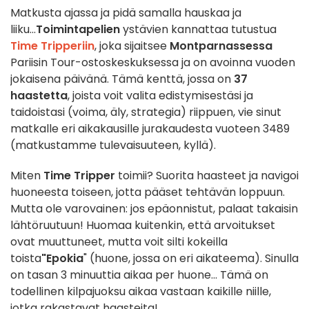
Matkusta ajassa ja pidä samalla hauskaa ja
liiku...
Toimintapelien
ystävien kannattaa tutustua
Time Tripperiin
, joka sijaitsee
Montparnassessa
Pariisin Tour-ostoskeskuksessa ja on avoinna vuoden
jokaisena päivänä. Tämä kenttä, jossa on
37
haastetta
, joista voit valita edistymisestäsi ja
taidoistasi (voima, äly, strategia) riippuen, vie sinut
matkalle eri aikakausille jurakaudesta vuoteen 3489
(matkustamme tulevaisuuteen, kyllä).
Miten
Time Tripper
toimii? Suorita haasteet ja navigoi
huoneesta toiseen, jotta pääset tehtävän loppuun.
Mutta ole varovainen: jos epäonnistut, palaat takaisin
lähtöruutuun! Huomaa kuitenkin, että arvoitukset
ovat muuttuneet, mutta voit silti kokeilla
toista
"Epokia
" (huone, jossa on eri aikateema). Sinulla
on tasan 3 minuuttia aikaa per huone... Tämä on
todellinen kilpajuoksu aikaa vastaan kaikille niille,
jotka rakastavat haasteita!