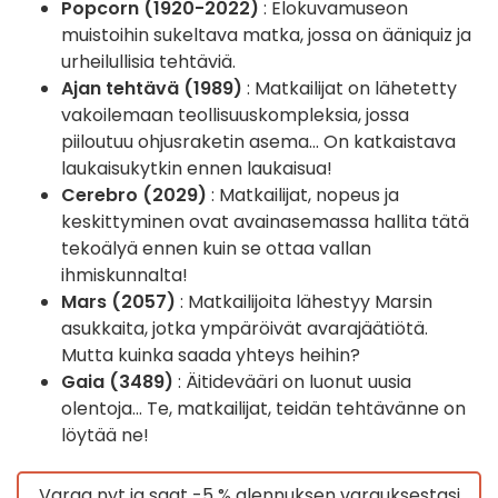
Popcorn (1920-2022)
: Elokuvamuseon
muistoihin sukeltava matka, jossa on ääniquiz ja
urheilullisia tehtäviä.
Ajan tehtävä (1989)
: Matkailijat on lähetetty
vakoilemaan teollisuuskompleksia, jossa
piiloutuu ohjusraketin asema... On katkaistava
laukaisukytkin ennen laukaisua!
Cerebro (2029)
: Matkailijat, nopeus ja
keskittyminen ovat avainasemassa hallita tätä
tekoälyä ennen kuin se ottaa vallan
ihmiskunnalta!
Mars (2057)
: Matkailijoita lähestyy Marsin
asukkaita, jotka ympäröivät avarajäätiötä.
Mutta kuinka saada yhteys heihin?
Gaia (3489)
: Äitidevääri on luonut uusia
olentoja... Te, matkailijat, teidän tehtävänne on
löytää ne!
Varaa nyt ja saat -5 % alennuksen varauksestasi