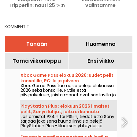
Tripperiin: nauti 25 %:n
valintamme
i
alennuksesta
aktiviteeteista Pariisissa
seikkailullasi!
ja Île-de-Francen
alueella
KOMMENTIT
Tänään
Huomenna
Tämä viikonloppu
Ensi viikko
Xbox Game Pass elokuu 2026: uudet pelit
konsolille, PC:lle ja pilveen
Xbox Game Pass tuo uusia pelejä elokuussa
2026 sekä konsolille, PC:lle että
pilvipalveluun, joista monet ovat saatavilla jo
lanseerauksellaan. Tässä ovat Microsoftin
tilaajille julkaisemien pääuutuuksien
PlayStation Plus : elokuun 2026 ilmaiset
olennaisimmat kohokohdat.
pelit, Sonyn lahjat, joita ei kannata
Jos omistat PS4:n tai PS5:n, tiedät että Sony
missata
tarjoaa jokaisena kuuna ilmaisia pelejä
PlayStation Plus -tilauksen yhteydessä.
Joten mitkä ovat elokuun 2026 ilmaiset
pelit? Tutustu tämän kuukauden
Esportsin maailmanmestaruuskilpailut