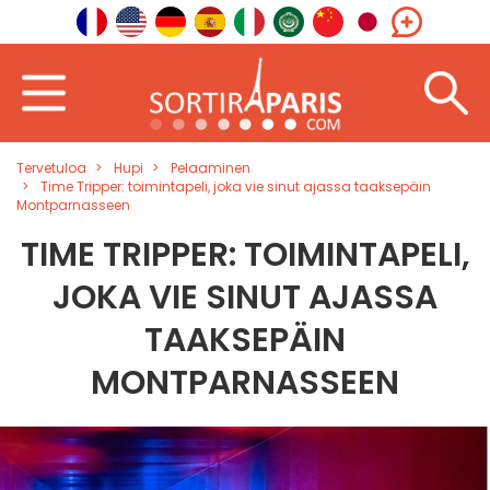
Tervetuloa
Hupi
Pelaaminen
Time Tripper: toimintapeli, joka vie sinut ajassa taaksepäin
Montparnasseen
TIME TRIPPER: TOIMINTAPELI,
JOKA VIE SINUT AJASSA
TAAKSEPÄIN
MONTPARNASSEEN