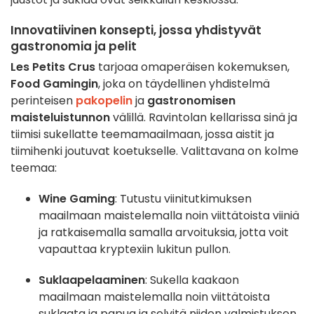
Innovatiivinen konsepti, jossa yhdistyvät
gastronomia ja pelit
Les Petits Crus
tarjoaa omaperäisen kokemuksen,
Food Gamingin
, joka on täydellinen yhdistelmä
perinteisen
pakopelin
ja
gastronomisen
maisteluistunnon
välillä. Ravintolan kellarissa sinä ja
tiimisi sukellatte teemamaailmaan, jossa aistit ja
tiimihenki joutuvat koetukselle. Valittavana on kolme
teemaa:
Wine Gaming
: Tutustu viinitutkimuksen
maailmaan maistelemalla noin viittätoista viiniä
ja ratkaisemalla samalla arvoituksia, jotta voit
vapauttaa kryptexiin lukitun pullon.
Suklaapelaaminen
: Sukella kaakaon
maailmaan maistelemalla noin viittätoista
suklaata ja papua ja selvitä niiden valmistuksen