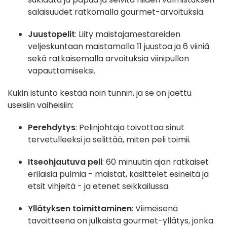
salaisuudet ratkomalla gourmet-arvoituksia.
Juustopelit
: Liity maistajamestareiden
veljeskuntaan maistamalla 11 juustoa ja 6 viiniä
sekä ratkaisemalla arvoituksia viinipullon
vapauttamiseksi.
Kukin istunto kestää noin tunnin, ja se on jaettu
useisiin vaiheisiin:
Perehdytys
: Pelinjohtaja toivottaa sinut
tervetulleeksi ja selittää, miten peli toimii.
Itseohjautuva peli
: 60 minuutin ajan ratkaiset
erilaisia pulmia - maistat, käsittelet esineitä ja
etsit vihjeitä - ja etenet seikkailussa.
Yllätyksen toimittaminen
: Viimeisenä
tavoitteena on julkaista gourmet-yllätys, jonka