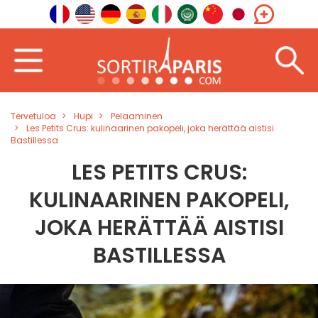
Tervetuloa
Hupi
Pelaaminen
Les Petits Crus: kulinaarinen pakopeli, joka herättää aistisi
Bastillessa
LES PETITS CRUS:
KULINAARINEN PAKOPELI,
JOKA HERÄTTÄÄ AISTISI
BASTILLESSA