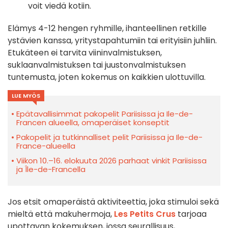
voit viedä kotiin.
Elämys 4-12 hengen ryhmille, ihanteellinen retkille
ystävien kanssa, yritystapahtumiin tai erityisiin juhliin.
Etukäteen ei tarvita viininvalmistuksen,
suklaanvalmistuksen tai juustonvalmistuksen
tuntemusta, joten kokemus on kaikkien ulottuvilla.
LUE MYÖS
Epätavallisimmat pakopelit Pariisissa ja Ile-de-
Francen alueella, omaperäiset konseptit
Pakopelit ja tutkinnalliset pelit Pariisissa ja Ile-de-
France-alueella
Viikon 10.–16. elokuuta 2026 parhaat vinkit Pariisissa
ja Île-de-Francella
Jos etsit omaperäistä aktiviteettia, joka stimuloi sekä
mieltä että makuhermoja,
Les Petits Crus
tarjoaa
upottavan kokemuksen, jossa seurallisuus,