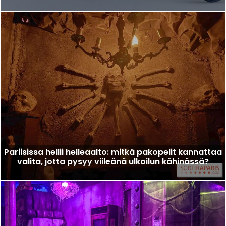
Pariisissa hellii helleaalto: mitkä pakopelit kannattaa
valita, jotta pysyy viileänä ulkoilun kähinässä?