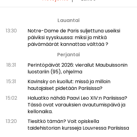
Lauantai
13:30
Notre-Dame de Paris suljettuna useiksi
päiviksi syyskuussa: miksi ja mitkä
päivämäärät kannattaa välttää ?
Perjantai
18:31
Perintöpäivät 2026: vierailut Maubuissonin
luostariin (95), ohjelma
15:31
Kavinsky on kuollut: missä ja milloin
hautajaiset pidetään Pariisissa?
15:02
Haluatko nähdä Paavi Leo XIV:n Pariisissa?
Tässä ovat varauksien avautumispäivä ja
kellonaika.
13:20
Tiesitkö tämän? Voit opiskella
taidehistorian kursseja Louvressa Pariisissa