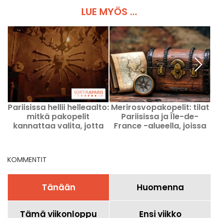
LUE MYÖS ...
Pariisissa hellii helleaalto:
Merirosvopakopelit: tilat
mitkä pakopelit
Pariisissa ja Île-de-
kannattaa valita, jotta
France -alueella, joissa
i
pysyy viileänä ulkoilun
lasketaan ankkuri.
kähinässä?
KOMMENTIT
Tänään
Huomenna
Tämä viikonloppu
Ensi viikko