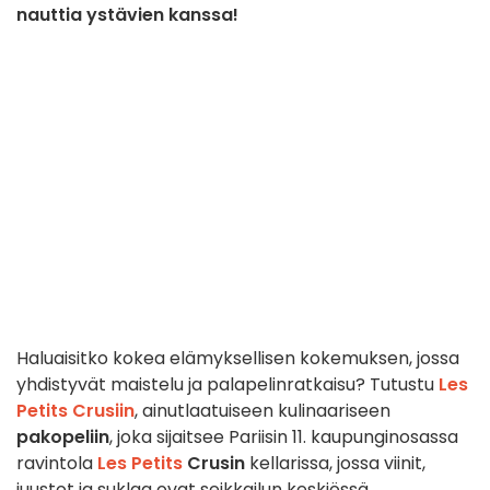
nauttia ystävien kanssa!
Haluaisitko kokea elämyksellisen kokemuksen, jossa
yhdistyvät maistelu ja palapelinratkaisu? Tutustu
Les
Petits Crusiin
, ainutlaatuiseen kulinaariseen
pakopeliin
, joka sijaitsee Pariisin 11. kaupunginosassa
ravintola
Les Petits
Crusin
kellarissa, jossa viinit,
juustot ja suklaa ovat seikkailun keskiössä.