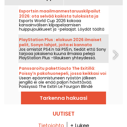
Esportsin maailmanmestaruuskilpailut
2026: ota selvää kaikista tuloksista ja
Esports World Cup 2026 kokoaa
jokaisen finaalin mestareista
kansainvälisen kilpapelaamisen
huippujoukkueet ja -pelaajat. Löydät täältä
loppuotteluiden tulokset, pelitulokset,
jokaisen turnauksen voittajat sekä
PlayStation Plus : elokuun 2026 ilmaiset
seuraavien otteluiden aikataulun.
pelit, Sonyn lahjat, joita ei kannata
Jos omistat PS4:n tai PS5:n, tiedät että Sony
missata
tarjoaa jokaisena kuuna ilmaisia pelejä
PlayStation Plus -tilauksen yhteydessä.
Joten mitkä ovat elokuun 2026 ilmaiset
pelit? Tutustu tämän kuukauden
Panssaroitu pakettiauto The Exitillä:
valikoimaan.
Poissy'n pakohuonepeli, jossa keikkasi voi
Usean epäonnistuneen ryöstön jälkeen
vihdoin onnistua
jengillä ei ole enää paljon hävittävää.
Poissyssä The Exitin Le Fourgon Blindé
asettaa sinut johtamaan ryöstöä, jolla
tavoitellaan mafian johtajan omaisuutta.
Tarkenna hakuasi
UUTISET
Tietojohto
+ Lukee