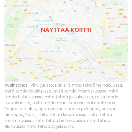
NÄYTTÄÄ KORTTI
Avainsanat :
viini
,
juusto
,
Pariisi 11
,
mitä tehdä heinäkuussa
,
mitä tehdä lokakuussa
,
mitä tehdä marraskuussa
,
mitä
tehdä huhtikuussa
,
mitä tehdä joulukuussa
,
mitä tehdä
toukokuussa
,
mitä tehdä maaliskuussa
,
pakopeli opas
,
Roquetten alue
,
epätavallinen paeta peli opas
,
pakopeli
tiimiopas
,
Pariisi
,
mitä tehdä kesäkuussa
,
mitä tehdä
tammikuussa
,
mitä tehdä helmikuussa
,
mitä tehdä
elokuussa
,
mitä tehdä syyskuussa