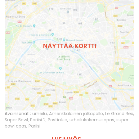
NÄYTTÄÄ KORTTI
Avainsanat :
urheilu
,
Amerikkalainen jalkapallo
,
Le Grand Rex
,
Super Bowl
,
Pariisi 2
,
Postialue
,
urheilukokemusopas
,
super
bowl opas
,
Pariisi