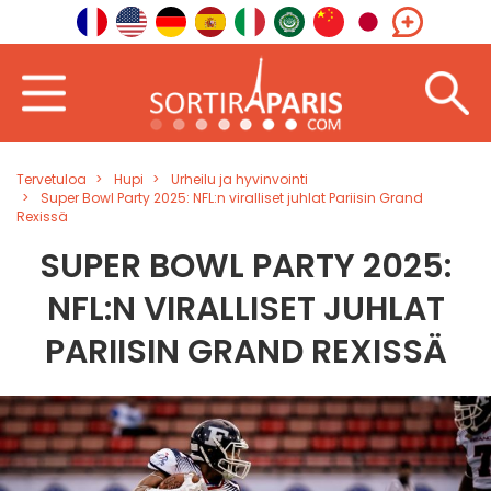
Tervetuloa
Hupi
Urheilu ja hyvinvointi
Super Bowl Party 2025: NFL:n viralliset juhlat Pariisin Grand
Rexissä
SUPER BOWL PARTY 2025:
NFL:N VIRALLISET JUHLAT
PARIISIN GRAND REXISSÄ