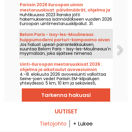
Pariisin 2026 Euroopan uinnin
mestaruuskisat: päivämäärät, ohjelma ja
Huhtikuussa 2023 Ranska jätti
kilpailuun liittyvät tiedot
hakemuksensa isännöidäkseen vuoden 2026
Euroopan uintimestaruuskilpailut. 31.
heinäkuuta–16. elokuuta Olymppinen
Uintikeskus toivottaa sinut tervetulleeksi
Belom Paris - Issy-les-Moulineaux:
kannustamaan uimareitamme. Tässä kaikki
huippumoderni parturi-kampaamo aivan
tiedot kilpailusta ja lajeista!
Jos haluat upean parranleikkauksen,
Pariisin ulkopuolella
suuntaa Belom Paris - Issy-les-Moulineaux'n
myymälään, joka sijaitsee nimensä
mukaisesti Issy-les-Moulineaux'ssa. Se on
täydellinen tilaisuus näyttää parhaalta ja
Uinti-Euroopan mestaruuskisat 2026 :
hemmotella itseäsi!
ohjelma ja aikataulut avovesiuinnin
4.–8. elokuuta 2026 avovesiuinti valloittaa
kilpailuille
Seine-joen vedet Pariisin EM-kilpailujen
yhteydessä. 5 km, 10 km ja sekaviesti,
parhaat avovesiuimarit kilpailevat
luonnonkauniissa, myyttisessä ympäristössä.
Tarkenna hakuasi
UUTISET
Tietojohto
+ Lukee