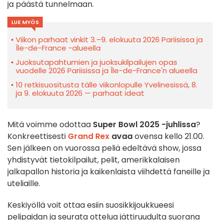
ja päästä tunnelmaan.
LUE MYÖS
Viikon parhaat vinkit 3.–9. elokuuta 2026 Pariisissa ja
Île-de-France -alueella
Juoksutapahtumien ja juoksukilpailujen opas
vuodelle 2026 Pariisissa ja Île-de-France'n alueella
10 retkisuositusta tälle viikonlopulle Yvelinesissä, 8.
ja 9. elokuuta 2026 — parhaat ideat
Mitä voimme odottaa
Super Bowl 2025 -juhlissa
?
Konkreettisesti
Grand Rex
avaa
ovensa kello 21.00.
Sen jälkeen on vuorossa peliä edeltävä show, jossa
yhdistyvät tietokilpailut, pelit, amerikkalaisen
jalkapallon historia ja kaikenlaista viihdettä
faneille ja
uteliaille.
Keskiyöllä voit ottaa esiin suosikkijoukkueesi
pelipaidan ja seurata ottelua jättiruudulta suorana