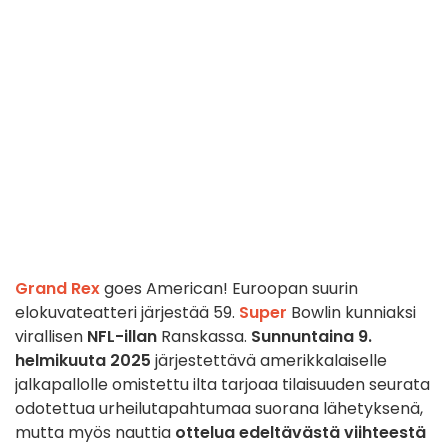
Grand Rex
goes American! Euroopan suurin
elokuvateatteri järjestää 59.
Super
Bowlin kunniaksi
virallisen
NFL-illan
Ranskassa.
Sunnuntaina 9.
helmikuuta 2025
järjestettävä amerikkalaiselle
jalkapallolle omistettu ilta tarjoaa tilaisuuden seurata
odotettua urheilutapahtumaa suorana lähetyksenä,
mutta myös nauttia
ottelua edeltävästä
viihteestä