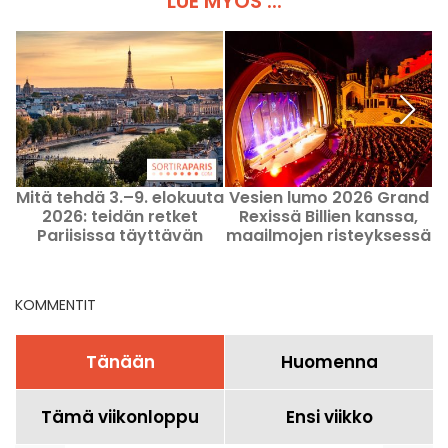
LUE MYÖS ...
Mitä tehdä 3.–9. elokuuta
Vesien lumo 2026 Grand
W
2026: teidän retket
Rexissä Billien kanssa,
t
Pariisissa täyttävän
maailmojen risteyksessä
viikon aikana
KOMMENTIT
Tänään
Huomenna
Tämä viikonloppu
Ensi viikko