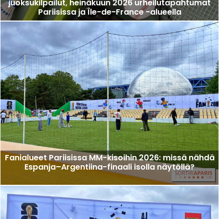
juoksukilpailut, heinäkuun 2026 urheilutapahtumat
Pariisissa ja Île-de-France -alueella
Fanialueet Pariisissa MM-kisoihin 2026: missä nähdä
Espanja–Argentiina-finaali isolla näytöllä?