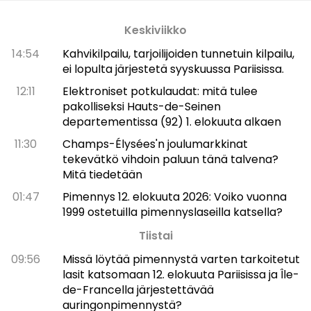
Keskiviikko
14:54
Kahvikilpailu, tarjoilijoiden tunnetuin kilpailu,
ei lopulta järjestetä syyskuussa Pariisissa.
12:11
Elektroniset potkulaudat: mitä tulee
pakolliseksi Hauts-de-Seinen
departementissa (92) 1. elokuuta alkaen
11:30
Champs-Élysées'n joulumarkkinat
tekevätkö vihdoin paluun tänä talvena?
Mitä tiedetään
01:47
Pimennys 12. elokuuta 2026: Voiko vuonna
1999 ostetuilla pimennyslaseilla katsella?
Tiistai
09:56
Missä löytää pimennystä varten tarkoitetut
lasit katsomaan 12. elokuuta Pariisissa ja Île-
de-Francella järjestettävää
auringonpimennystä?