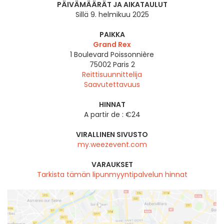
PÄIVÄMÄÄRÄT JA AIKATAULUT
Sillä 9. helmikuu 2025
PAIKKA
Grand Rex
1 Boulevard Poissonnière
75002
Paris 2
Reittisuunnittelija
Saavutettavuus
HINNAT
A partir de : €24
VIRALLINEN SIVUSTO
my.weezevent.com
VARAUKSET
Tarkista tämän lipunmyyntipalvelun hinnat