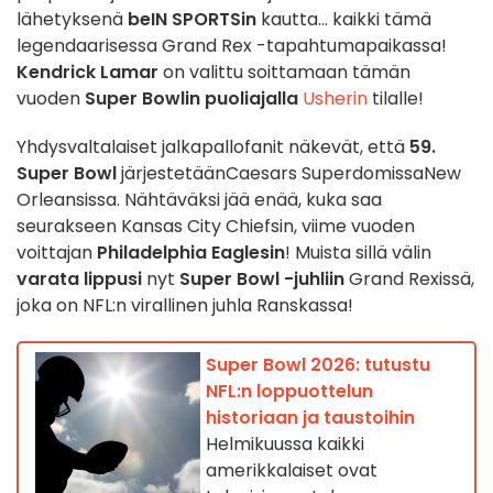
lähetyksenä
beIN SPORTSin
kautta... kaikki tämä
legendaarisessa Grand Rex -tapahtumapaikassa!
Kendrick Lamar
on valittu soittamaan tämän
vuoden
Super Bowlin puoliajalla
Usherin
tilalle!
Yhdysvaltalaiset jalkapallofanit näkevät, että
59.
Super Bowl
järjestetään
Caesars
Superdomissa
New
Orleansissa
. Nähtäväksi jää enää, kuka saa
seurakseen Kansas City Chiefsin, viime vuoden
voittajan
Philadelphia Eaglesin
! Muista sillä välin
varata lippusi
nyt
Super Bowl -juhliin
Grand Rexissä,
joka on NFL:n virallinen juhla Ranskassa!
Super Bowl 2026: tutustu
NFL:n loppuottelun
historiaan ja taustoihin
Helmikuussa kaikki
amerikkalaiset ovat