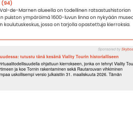
 (94)
al-de-Marnen alueella on todellinen ratsastushistorian
jan puiston ympäröimä 1600-luvun linna on nykyään muse
n koulutuskeskus, jossa on tarjolla opastettuja kierroksia.