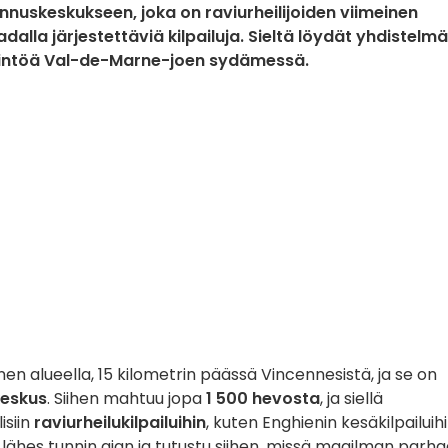
nnuskeskukseen, joka on raviurheilijoiden viimeinen
lla järjestettäviä kilpailuja. Sieltä löydät yhdistelm
perintöä Val-de-Marne-joen sydämessä.
en alueella, 15 kilometrin päässä Vincennesistä, ja se on
keskus
. Siihen mahtuu jopa
1 500 hevosta
, ja siellä
isiin
raviurheilukilpailuihin
, kuten Enghienin kesäkilpailuihi
i lähes tunnin ajan ja tutustu siihen, missä maailman parha