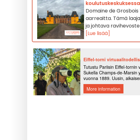
koulutuskeskuksessa
Domaine de Grosbois V
aarreaitta. Tämä laa
ja johtava ravihevoste
[Lue lisää]