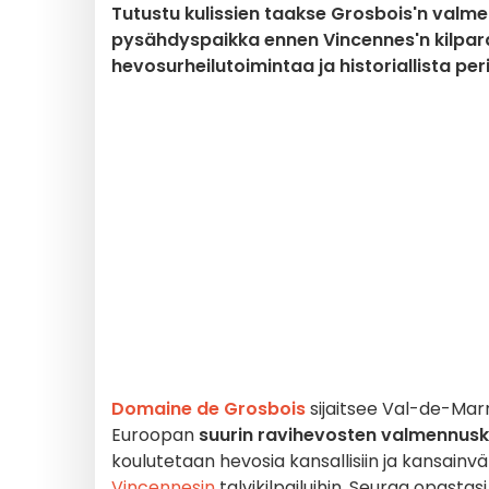
Tutustu kulissien taakse Grosbois'n valme
pysähdyspaikka ennen Vincennes'n kilparada
hevosurheilutoimintaa ja historiallista 
Domaine de Grosbois
sijaitsee Val-de-Marn
Euroopan
suurin ravihevosten valmennus
koulutetaan hevosia kansallisiin ja kansainväl
Vincennesin
talvikilpailuihin. Seuraa opastas