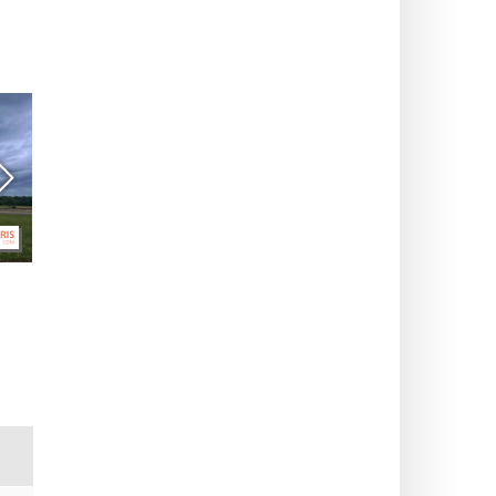
Keskiaikainen päivä
Domaine de Grosbois:
Château de
opastetut kierrokset
Vincennesissä (94):
linnassa ja ravihevosten
petolintuja ja
koulutuskeskuksessa
ssa
historiallinen show koko
(94)
perheelle, ohjelma