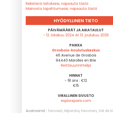
Rekisteröi laitoksesi, napsauta tästä
Mainosta tapahtumaasi, napsauta tästä
HYÖDYLLINEN TIETO
PÄIVÄMÄÄRÄT JA AIKATAULUT
- 12. lokakuu 2024 At 13. joulukuu 2025
PAIKKA
Grosbois-koulutuskeskus
46 Avenue de Grosbois
94440
Marolles en Brie
Reittisuunnittelija
HINNAT
- 18 ans : €12
€15
VIRALLINEN SIVUSTO
exploreparis.com
Avainsanat :
hevoset
,
kilparata
,
hevonen
,
Val de 