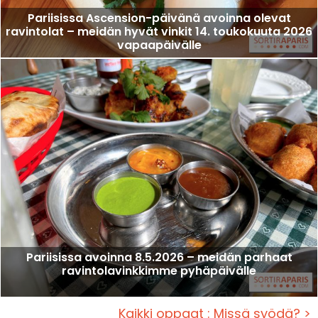
Pariisissa Ascension-päivänä avoinna olevat
ravintolat – meidän hyvät vinkit 14. toukokuuta 2026
vapaapäivälle
Pariisissa avoinna 8.5.2026 – meidän parhaat
ravintolavinkkimme pyhäpäivälle
Kaikki oppaat : Missä syödä? >