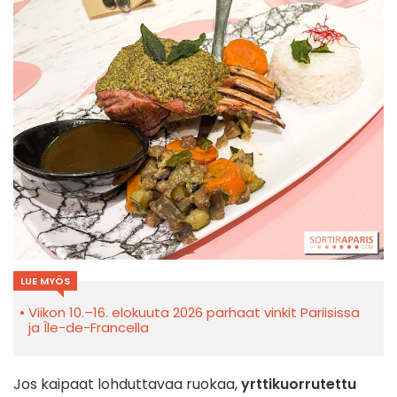
LUE MYÖS
Viikon 10.–16. elokuuta 2026 parhaat vinkit Pariisissa
ja Île-de-Francella
Jos kaipaat lohduttavaa ruokaa,
yrttikuorrutettu