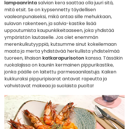
lampaanrinta
salvian kera saattaa olla juuri sitä,
mitä etsit. Se on kypsennetty täydellisen
vaaleanpunaiseksi, mikä antaa sille mehukkaan,
sulavan rakenteen, ja salvia-kastike lisää
uppoutumista kaupunkikeitaaseen, joka yhdistää
ympäristön lautaselle. Jos olet enemmän
merenkulkutyyppiä, kutsumme sinut kokeilemaan
maata ja merta yhdistävää herkullista yhdistelmää
tuoreen, lihaisan
katkarapurisoton
kanssa. Tässäkin
ruokalajissa on kauniin kermainen pippurikastike,
jonka päälle on laitettu parmesaanilastuja. Kaiken
kukkuraksi pippuripisarat antavat rapeutta ja
vahvistavat makeaa ja suolaista puolta!