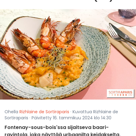
Ohella
Rizhlaine de Sortiraparis
· Kuvattua Rizhlaine de
Sortiraparis · Päivitetty 16. tammikuu 2024 klo 14:30
Fontenay-sous-bois'ssa sijaitseva baari-
ravintola, joka näyttää urbaanilta keidakselta,