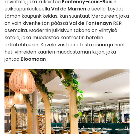
ravintola, joka kukoistaa
Fontenay-sous-Bois
'n
esikaupunkialueella
Val de Marnen
alueella. Löydät
tämän kaupunkikeidas, kun suuntaat Mercureen, joka
on vain kivenheiton päässä
Val de Fontenayn
RER-
asemalta. Modernin julkisivun takana on viihtyisä
kotelo, joka muodostaa kontrastin hotellin
arkkitehtuuriin. Kävele vastaanotosta sisään ja näet
heti vihreiden kaarien muodostaman kujan, joka
johtaa
Bloomaan
.