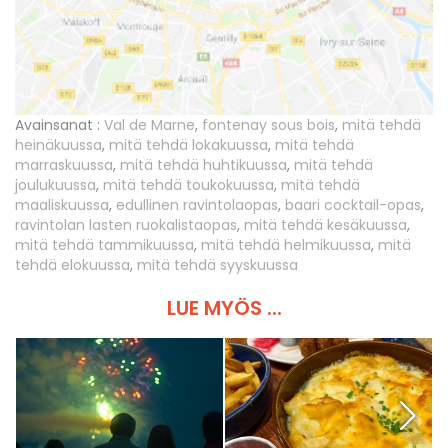
Avainsanat :
Val de Marne
,
fontenay sous bois
,
mitä tehdä
heinäkuussa
,
mitä tehdä lokakuussa
,
mitä tehdä
marraskuussa
,
mitä tehdä huhtikuussa
,
mitä tehdä
joulukuussa
,
mitä tehdä toukokuussa
,
mitä tehdä
maaliskuussa
,
edullinen ravintolaopas
,
baari cocktail-opas
,
ravintolan lasten ruokalistaopas
,
mitä tehdä kesäkuussa
,
mitä tehdä tammikuussa
,
mitä tehdä helmikuussa
,
mitä
tehdä elokuussa
,
mitä tehdä syyskuussa
LUE MYÖS ...