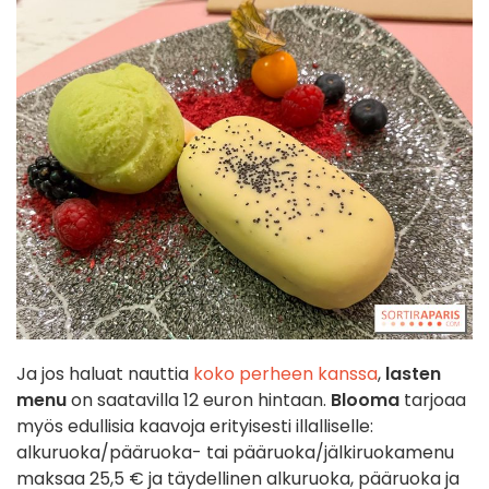
Ja jos haluat nauttia
koko perheen kanssa
,
lasten
menu
on saatavilla 12 euron hintaan.
Blooma
tarjoaa
myös edullisia kaavoja erityisesti illalliselle:
alkuruoka/pääruoka- tai pääruoka/jälkiruokamenu
maksaa 25,5 € ja täydellinen alkuruoka, pääruoka ja