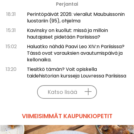
Perjantai
18:31
Perintöpäivät 2026: vierailut Maubuissonin
luostariin (95), ohjelma
15:31
Kavinsky on kuollut: missä ja milloin
hautajaiset pidetään Pariisissa?
15:02
Haluatko nähdä Paavi Leo XIV:n Pariisissa?
Tässä ovat varauksien avautumispäivä ja
kellonaika.
13:20
Tiesitkö tämän? Voit opiskella
taidehistorian kursseja Louvressa Pariisissa
Katso lisää
VIIMEISIMMÄT KAUPUNKIOPETIT