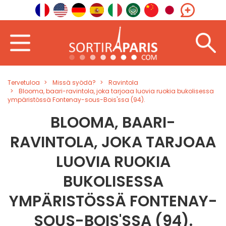
Tervetuloa
Missä syödä?
Ravintola
Blooma, baari-ravintola, joka tarjoaa luovia ruokia bukolisessa
ympäristössä Fontenay-sous-Bois'ssa (94).
BLOOMA, BAARI-
RAVINTOLA, JOKA TARJOAA
LUOVIA RUOKIA
BUKOLISESSA
YMPÄRISTÖSSÄ FONTENAY-
SOUS-BOIS'SSA (94).