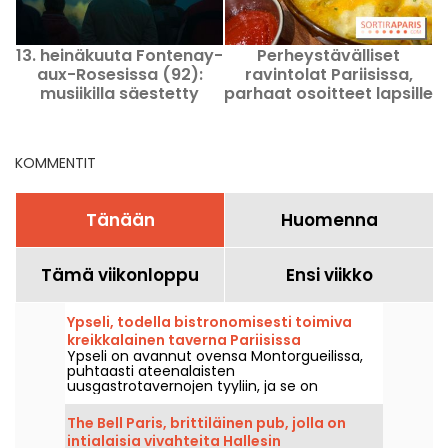
13. heinäkuuta Fontenay-
Perheystävälliset
aux-Rosesissa (92):
ravintolat Pariisissa,
musiikilla säestetty
parhaat osoitteet lapsille
kansantanssitapahtuma
Kansallispäivän
kunniaksi
KOMMENTIT
Tänään
Huomenna
Tämä viikonloppu
Ensi viikko
Ypseli, todella bistronomisesti toimiva
kreikkalainen taverna Pariisissa
Ypseli on avannut ovensa Montorgueilissa,
puhtaasti ateenalaisten
uusgastrotavernojen tyyliin, ja se on
menestys.
The Bell Paris, brittiläinen pub, jolla on
intialaisia vivahteita Hallesin