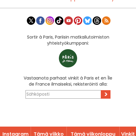
Sortir à Paris, Pariisin matkailutoimiston
yhteistyökumppani:
Vastaanota parhaat vinkit à Paris et en Île
de France ilmaiseksi, rekisteröinti alla:
>
Instagram
Tämä viikko
Tämä viikonloppu
Vinkit