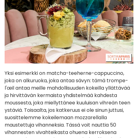
Yksi esimerkki on matcha-teeherne-cappuccino,
joka on alkuruoka, joka antaa sävyn: tämä trompe-
l'œil antaa meille mahdollisuuden kokeilla yllättävää
ja hirvittävän kermaista yhdistelmää kahdesta
moussesta, joka miellyttänee kuuluisan vihreän teen
ystäviä. Toisaalta, jos katkeruus ei ole sinun juttusi,
suosittelemme kokeilemaan mozzarellalla
maustettuja vihanneksia. Tässä voit nauttia 50
vihannesten vivahteikasta ohuena kerroksena