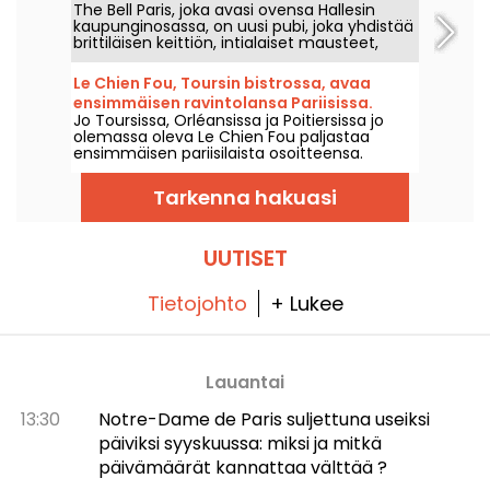
The Bell Paris, joka avasi ovensa Hallesin
kaupunginosassa
kaupunginosassa, on uusi pubi, joka yhdistää
brittiläisen keittiön, intialaiset mausteet,
kotitekoiset cocktaillit ja käsityöläisbierit Jim
Hamiltonin suunnittelemaan sisustukseen.
Le Chien Fou, Toursin bistrossa, avaa
ensimmäisen ravintolansa Pariisissa.
Jo Toursissa, Orléansissa ja Poitiersissa jo
olemassa oleva Le Chien Fou paljastaa
ensimmäisen pariisilaista osoitteensa.
Syyskuun puolivälissä 2026 tämä bistro, joka
tunnetaan kotiruoastaan, jaettavista
Tarkenna hakuasi
annoksistaan sekä viinikellaristään, avaa
ovensa Rue Feydeaulla Pariisin toisessa
arrondissementissa.
UUTISET
Tietojohto
+ Lukee
Lauantai
13:30
Notre-Dame de Paris suljettuna useiksi
päiviksi syyskuussa: miksi ja mitkä
päivämäärät kannattaa välttää ?