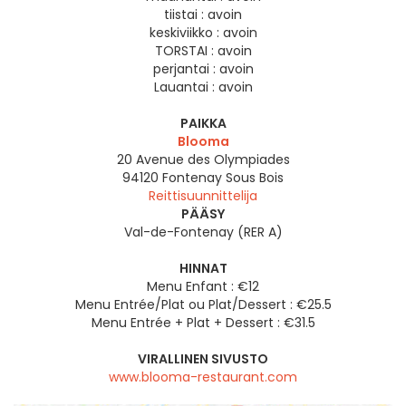
tiistai :
avoin
keskiviikko :
avoin
TORSTAI :
avoin
perjantai :
avoin
Lauantai :
avoin
PAIKKA
Blooma
20 Avenue des Olympiades
94120
Fontenay Sous Bois
Reittisuunnittelija
PÄÄSY
Val-de-Fontenay (RER A)
HINNAT
Menu Enfant : €12
Menu Entrée/Plat ou Plat/Dessert : €25.5
Menu Entrée + Plat + Dessert : €31.5
VIRALLINEN SIVUSTO
www.blooma-restaurant.com