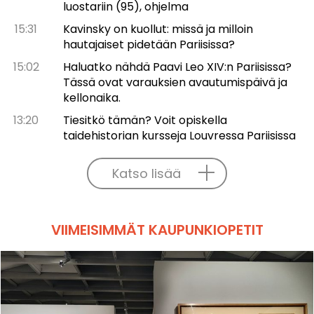
luostariin (95), ohjelma
15:31
Kavinsky on kuollut: missä ja milloin
hautajaiset pidetään Pariisissa?
15:02
Haluatko nähdä Paavi Leo XIV:n Pariisissa?
Tässä ovat varauksien avautumispäivä ja
kellonaika.
13:20
Tiesitkö tämän? Voit opiskella
taidehistorian kursseja Louvressa Pariisissa
Katso lisää
VIIMEISIMMÄT KAUPUNKIOPETIT