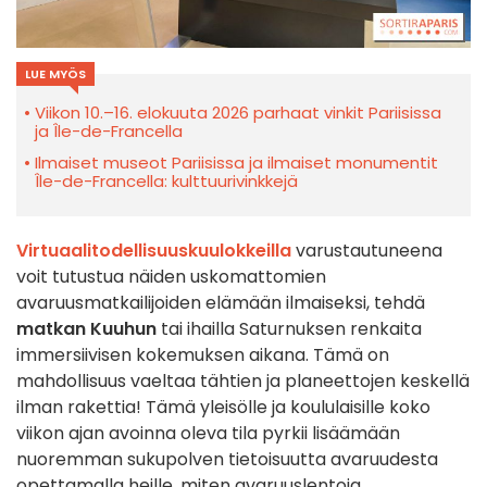
LUE MYÖS
Viikon 10.–16. elokuuta 2026 parhaat vinkit Pariisissa
ja Île-de-Francella
Ilmaiset museot Pariisissa ja ilmaiset monumentit
Île-de-Francella: kulttuurivinkkejä
Virtuaalitodellisuuskuulokkeilla
varustautuneena
voit tutustua näiden uskomattomien
avaruusmatkailijoiden elämään ilmaiseksi, tehdä
matkan Kuuhun
tai ihailla Saturnuksen renkaita
immersiivisen kokemuksen aikana. Tämä on
mahdollisuus vaeltaa tähtien ja planeettojen keskellä
ilman rakettia! Tämä yleisölle ja koululaisille koko
viikon ajan avoinna oleva tila pyrkii lisäämään
nuoremman sukupolven tietoisuutta avaruudesta
opettamalla heille, miten avaruuslentoja