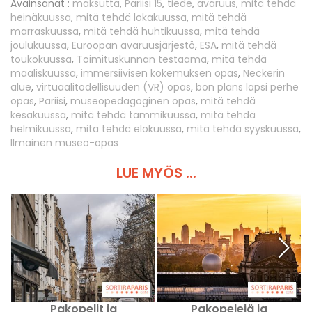
Avainsanat :
maksutta
,
Pariisi 15
,
tiede
,
avaruus
,
mitä tehdä
heinäkuussa
,
mitä tehdä lokakuussa
,
mitä tehdä
marraskuussa
,
mitä tehdä huhtikuussa
,
mitä tehdä
joulukuussa
,
Euroopan avaruusjärjestö
,
ESA
,
mitä tehdä
toukokuussa
,
Toimituskunnan testaama
,
mitä tehdä
maaliskuussa
,
immersiivisen kokemuksen opas
,
Neckerin
alue
,
virtuaalitodellisuuden (VR) opas
,
bon plans lapsi perhe
opas
,
Pariisi
,
museopedagoginen opas
,
mitä tehdä
kesäkuussa
,
mitä tehdä tammikuussa
,
mitä tehdä
helmikuussa
,
mitä tehdä elokuussa
,
mitä tehdä syyskuussa
,
Ilmainen museo-opas
LUE MYÖS ...
Pakopelit ja
Pakopelejä ja