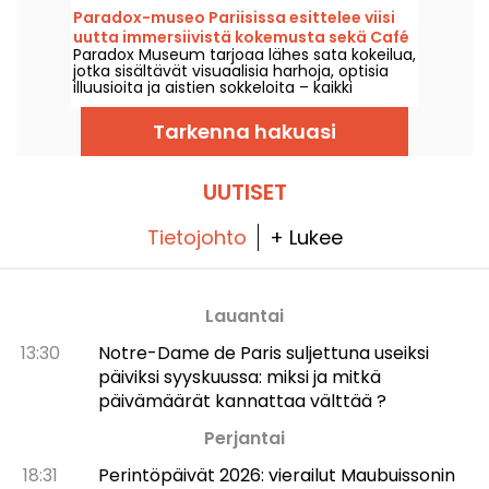
järjestää myös satunnaisesti ilmaisia
Paradox-museo Pariisissa esittelee viisi
luentoja. Tästä tulee taiteen historian
uutta immersiivistä kokemusta sekä Café
asiantuntijuutta!
Paradox Museum tarjoaa lähes sata kokeilua,
Hans & Gretel.
jotka sisältävät visuaalisia harhoja, optisia
illuusioita ja aistien sokkeloita – kaikki
odottavat sinua Pariisissa. Tulet ihastumaan
siihen, kuinka helposti voit joutua
Tarkenna hakuasi
harhauttaen inspiroivien surrealististen
kuvien vangiksi. Viisi uutta immersiivistä
kokemusta on lisätty kierrokselle, joten nyt
on täydellinen aika testata aistejasi! Ja
UUTISET
lisäpisteenä: aivan uudenlainen, erittäin
herkullinen kahvila, Hans & Gretel, odottaa
sinua – se on todennäköisesti
Tietojohto
+ Lukee
koukuttavampi kuin arvaatkaan.
Lauantai
13:30
Notre-Dame de Paris suljettuna useiksi
päiviksi syyskuussa: miksi ja mitkä
päivämäärät kannattaa välttää ?
Perjantai
18:31
Perintöpäivät 2026: vierailut Maubuissonin