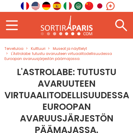
Tervetuloa
Kulttuuri
Museot ja näyttelyt
L'Astrolabe: tutustu avaruuteen virtuaalitodellisuudessa
Euroopan avaruusjärjestön päämajassa.
L'ASTROLABE: TUTUSTU
AVARUUTEEN
VIRTUAALITODELLISUUDESSA
EUROOPAN
AVARUUSJÄRJESTÖN
PÄÄMAJASSA.