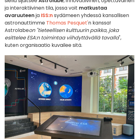
siellä sijaitsee
Astrolabe
, innovatiivinen, opettavainen
ja interaktiivinen tila, jossa voit
matkustaa
avaruuteen
ja
ISS:n
sydämeen yhdessä kansallisen
astronauttimme
Thomas Pesquet'
n kanssa!
Astrolabe
on "tieteellisen kulttuurin paikka, joka
esittelee ESA:n toimintaa viihdyttävällä tavalla
",
kuten organisaatio kuvailee sitä.