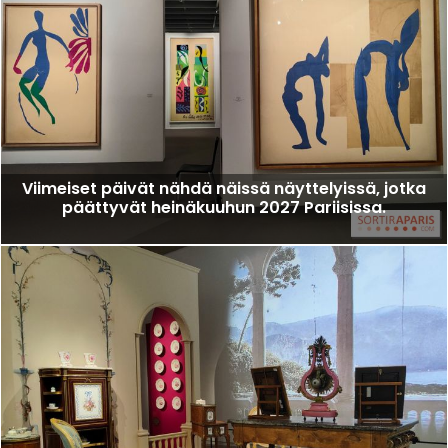
Viimeiset päivät nähdä näissä näyttelyissä, jotka
päättyvät heinäkuuhun 2027 Pariisissa.