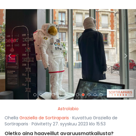
<
>
Astrolabio
Ohella
Graziella de Sortiraparis
· Kuvattua Graziella de
Sortiraparis · Päivitetty 27. syyskuu 2023 klo 15:53
Oletko aina haaveillut avaruusmatkailusta?