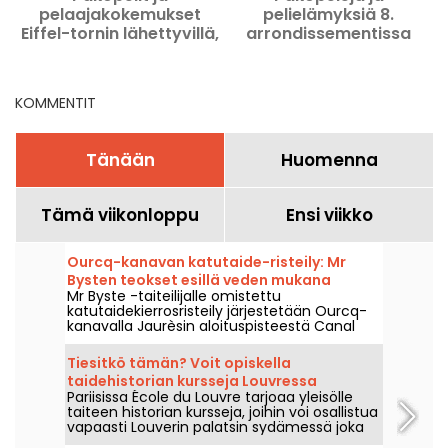
pelaajakokemukset
pelielämyksiä 8.
Eiffel-tornin lähettyvillä,
arrondissementissa
Javelin ja Neckerin
Champs-Élysées'ltä
alueilla
Saint-Lazareen asti.
KOMMENTIT
Tänään
Huomenna
Tämä viikonloppu
Ensi viikko
Ourcq-kanavan katutaide-risteily: Mr
Bysten teokset esillä veden mukana
Mr Byste -taiteilijalle omistettu
kulkien
katutaidekierrosristeily järjestetään Ourcq-
kanavalla Jaurèsin aloituspisteestä Canal
Summerin yhteydessä lauantaina 8.
elokuuta 2026. Ohjelmassa on laivaan
Tiesitkö tämän? Voit opiskella
rakennettu näyttely, opastettu kierros
taidehistorian kursseja Louvressa
vesiltä nähtävien freskojen äärellä sekä
Pariisissa École du Louvre tarjoaa yleisölle
Pariisissa
tutustuminen taiteilijan sablonytaiteen
taiteen historian kursseja, joihin voi osallistua
maailmaan.
vapaasti Louverin palatsin sydämessä joka
vuosi syyskuusta kesäkuuhun. Museo