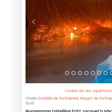
<
L'océan de Léa, tapahtuma
Ohella
Graziella de Sortiraparis
,
Margot de Sortirap
19:40
Nuoremman taiteilijan Fritz Jacquet'n näyt