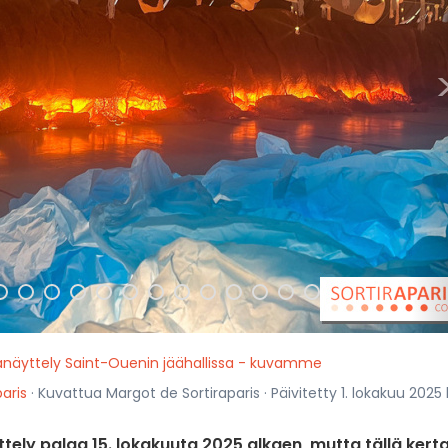
näyttely Saint-Ouenin jäähallissa - kuvamme
aris
· Kuvattua Margot de Sortiraparis · Päivitetty 1. lokakuu 2025 
tely palaa 15. lokakuuta 2025 alkaen, mutta tällä kert