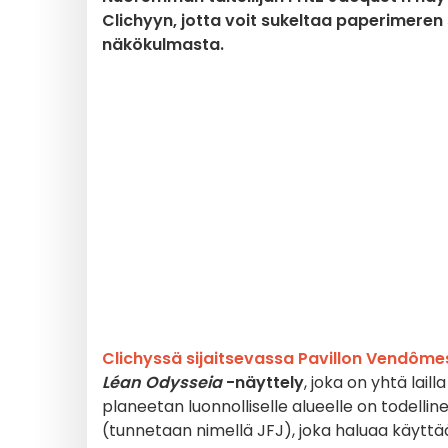
Clichyyn, jotta voit sukeltaa paperimeren
näkökulmasta.
Clichyssä sijaitsevassa Pavillon Vendôm
Léan Odysseia
-näyttely
, joka on yhtä lai
planeetan luonnolliselle alueelle on todelline
(tunnetaan nimellä JFJ), joka haluaa käyttää 