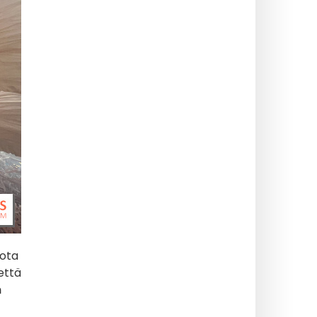
jota
 että
n