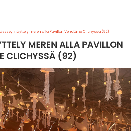
Odyssey: näyttely meren alla Pavillon Vendôme Clichyssä (92)
YTTELY MEREN ALLA PAVILLON
 CLICHYSSÄ (92)