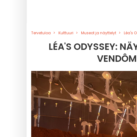
Tervetuloa
Kulttuuri
Museot ja näyttelyt
Léa's 
LÉA'S ODYSSEY: NÄ
VENDÔME