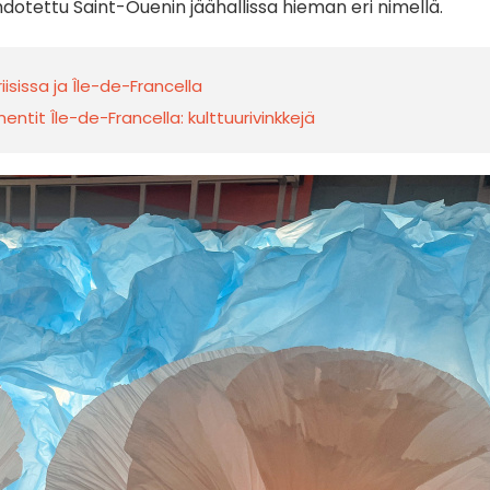
hdotettu Saint-Ouenin jäähallissa hieman eri nimellä.
iisissa ja Île-de-Francella
ntit Île-de-Francella: kulttuurivinkkejä