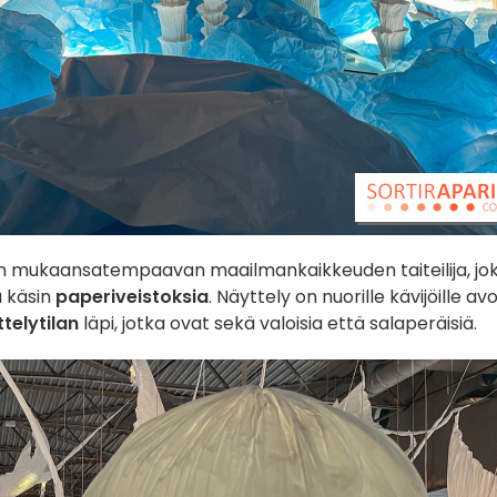
en mukaansatempaavan maailmankaikkeuden taiteilija, jo
a käsin
paperiveistoksia
. Näyttely on nuorille kävijöille avo
telytilan
läpi, jotka ovat sekä valoisia että salaperäisiä.