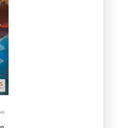
>
klo
aa