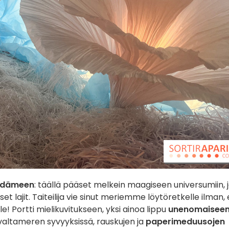
ydämeen
: täällä pääset melkein maagiseen universumiin, 
t lajit. Taiteilija vie sinut meriemme löytöretkelle ilman,
e! Portti mielikuvitukseen, yksi ainoa lippu
unenomaisee
ää valtameren syvyyksissä, rauskujen ja
paperimeduusojen