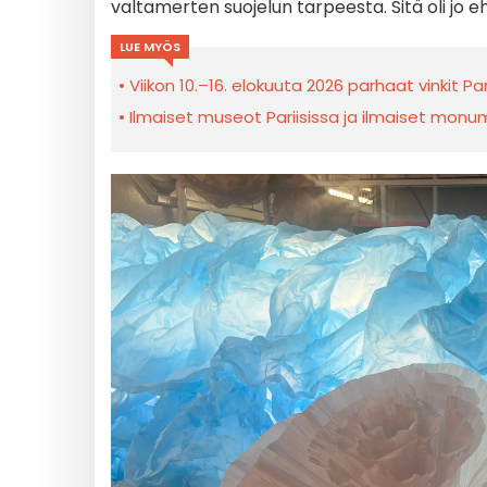
valtamerten suojelun tarpeesta. Sitä oli jo e
LUE MYÖS
Viikon 10.–16. elokuuta 2026 parhaat vinkit Par
Ilmaiset museot Pariisissa ja ilmaiset monume