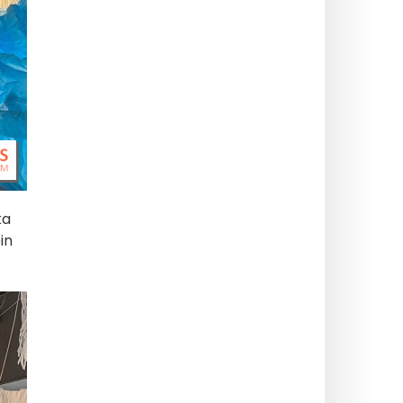
ka
in