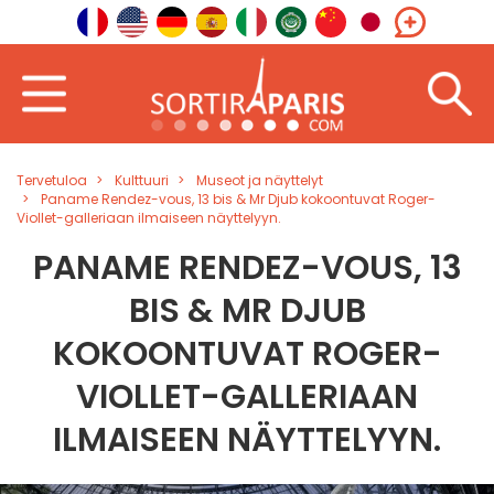
Tervetuloa
Kulttuuri
Museot ja näyttelyt
Paname Rendez-vous, 13 bis & Mr Djub kokoontuvat Roger-
Viollet-galleriaan ilmaiseen näyttelyyn.
PANAME RENDEZ-VOUS, 13
BIS & MR DJUB
KOKOONTUVAT ROGER-
VIOLLET-GALLERIAAN
ILMAISEEN NÄYTTELYYN.