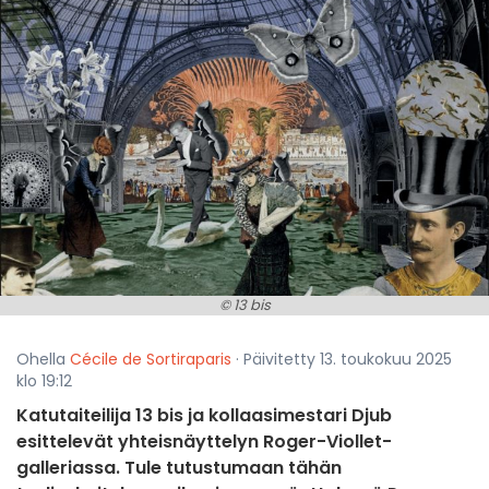
© 13 bis
Ohella
Cécile de Sortiraparis
· Päivitetty 13. toukokuu 2025
klo 19:12
Katutaiteilija 13 bis ja kollaasimestari Djub
esittelevät yhteisnäyttelyn Roger-Viollet-
galleriassa. Tule tutustumaan tähän