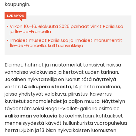
kaupungin.
LUE MYÖS
Viikon 10.–16. elokuuta 2026 parhaat vinkit Pariisissa
ja Île-de-Francella
Ilmaiset museot Pariisissa ja ilmaiset monumentit
Île-de-Francella: kulttuurivinkkejä
Eläimet, hahmot ja muistomerkit tanssivat näissä
vanhoissa valokuvissa ja kertovat uuden tarinan.
Jokainen nykytaiteilija on luonut tätä näyttelyä
varten
14 alkuperäisteosta
, 14 pientä maailmaa,
joissa yhdistyvät valokuva, piirustus, kaiverrus,
kuvitetut sanomalehdet ja paljon muuta. Näyttelyn
täydentämiseksi Roger-Viollet-galleria esittelee
valikoiman valokuvia
kokoelmistaan: kohtaukset
menneisyydestä käyvät hullunkurista vuoropuhelua
herra Djubin ja 13 bis:n nykyaikaisten luomusten