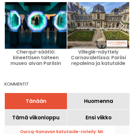
Cherqui-säätiö:
Villeglé-näyttely
kineettisen taiteen
Carnavaletissa: Pariisi
museo aivan Pariisin
repaleina ja katutaide
ulkopuolella!
KOMMENTIT
Tänään
Huomenna
Tämä viikonloppu
Ensi viikko
Ourcq-kanavan katutaide-risteily: Mr