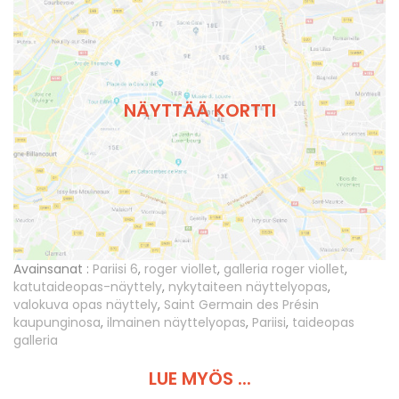
NÄYTTÄÄ KORTTI
Avainsanat :
Pariisi 6
,
roger viollet
,
galleria roger viollet
,
katutaideopas-näyttely
,
nykytaiteen näyttelyopas
,
valokuva opas näyttely
,
Saint Germain des Présin
kaupunginosa
,
ilmainen näyttelyopas
,
Pariisi
,
taideopas
galleria
LUE MYÖS ...