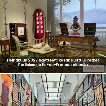
Heinäkuun 2027 näyttelyt: kesän kulttuuriretket
Pariisissa ja Île-de-Francen alueella