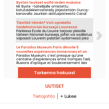
Bysten teokset esillä veden mukana
Mr Byste -taiteilijalle omistettu
kulkien
katutaidekierrosristeily järjestetään Ourcq-
kanavalla Jaurèsin aloituspisteestä Canal
Summerin yhteydessä lauantaina 8.
elokuuta 2026. Ohjelmassa on laivaan
Tiesitkö tämän? Voit opiskella
rakennettu näyttely, opastettu kierros
taidehistorian kursseja Louvressa
vesiltä nähtävien freskojen äärellä sekä
Pariisissa École du Louvre tarjoaa yleisölle
Pariisissa
tutustuminen taiteilijan sablonytaiteen
taiteen historian kursseja, joihin voi osallistua
maailmaan.
vapaasti Louverin palatsin sydämessä joka
vuosi syyskuusta kesäkuuhun. Museo
järjestää myös satunnaisesti ilmaisia
Le Paradox Museum Paris dévoile 5
luentoja. Tästä tulee taiteen historian
nouvelles expériences immersives et un
asiantuntijuutta!
Paradox Museum, c'est presque qu'une
Café Hans & Gretel
centaine d'expériences entre trompes l'œil,
illusions d'optique et bouleversement des
sens qui vous attendent à Paris. Vous allez
adorer être trompé et capturer des clichés
Tarkenna hakuasi
surréalistes. 5 nouvelles expériences
immersives viennent s'ajouter au parcours,
c'est le moment d'aller tester nos sens ! En
prime, un tout nouveau café ultra-
UUTISET
gourmand vous attend : Hans & Gretel va
vous attraper.
Tietojohto
+ Lukee