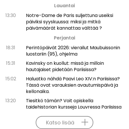
Lauantai
13:30
Notre-Dame de Paris suljettuna useiksi
päiviksi syyskuussa: miksi ja mitkä
päivämäärät kannattaa välttää ?
Perjantai
18:31
Perintöpäivät 2026: vierailut Maubuissonin
luostariin (95), ohjelma
15:31
Kavinsky on kuollut: missä ja milloin
hautajaiset pidetään Pariisissa?
15:02
Haluatko nähdä Paavi Leo XIV:n Pariisissa?
Tässä ovat varauksien avautumispäivä ja
kellonaika.
13:20
Tiesitkö tämän? Voit opiskella
taidehistorian kursseja Louvressa Pariisissa
Katso lisää