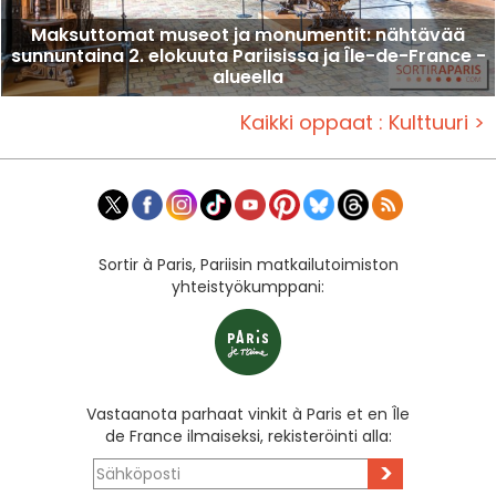
Maksuttomat museot ja monumentit: nähtävää
sunnuntaina 2. elokuuta Pariisissa ja Île-de-France -
alueella
Kaikki oppaat : Kulttuuri >
Sortir à Paris, Pariisin matkailutoimiston
yhteistyökumppani:
Vastaanota parhaat vinkit à Paris et en Île
de France ilmaiseksi, rekisteröinti alla:
>