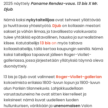
2025 näyttely
Paname Rendez-vous. 13 bis X Mr.
Djub
.
Nämä kaksi
nykytaiteilijaa
ovat tehneet yllättävää
ja huvittavaa yhteistyötä.
Djub
on kollaasin mestari:
sakset ja vähän liimaa, ja tavallisesta valokuvasta
tulee yhtäkkiä epätavallinen, hauska ja surrealistinen
klisee. Katutaiteilija
13 bis
on
myös taitava
kollaasitaiteilija, tällä kertaa kaupungin seinillä. Nämä
kaksi taiteilijaa tapaavat jälleen Roger-Viollet-
galleriassa, jossa järjestetään yllätyksiä täynnä oleva
duonäyttely.
13 bis ja Djub ovat valinneet
Roger-Viollet-gallerian
kokoelmista erilaisia 1800-luvun lopun ja 1900-luvun
alun Pariisin tilannekuvia. Lahjakkuudellaan
varustautuneina he ovat sitten kierrelleet ja
keksineet nämä kuvat uudelleen luoden
hullunkurisen, värikkään ja
unenomaisen
Valon