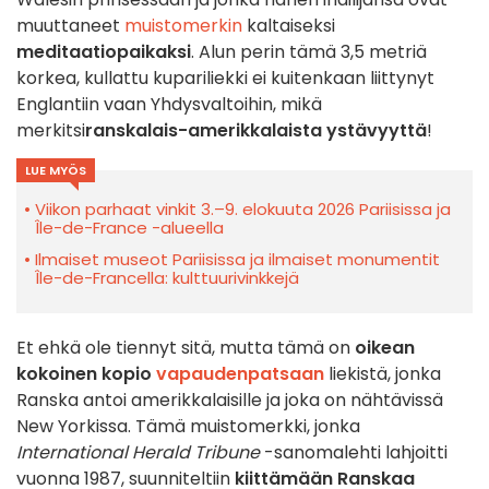
muuttaneet
muistomerkin
kaltaiseksi
meditaatiopaikaksi
. Alun perin tämä 3,5 metriä
korkea, kullattu kupariliekki ei kuitenkaan liittynyt
Englantiin vaan Yhdysvaltoihin, mikä
merkitsi
ranskalais-amerikkalaista ystävyyttä
!
LUE MYÖS
Viikon parhaat vinkit 3.–9. elokuuta 2026 Pariisissa ja
Île-de-France -alueella
Ilmaiset museot Pariisissa ja ilmaiset monumentit
Île-de-Francella: kulttuurivinkkejä
Et ehkä ole tiennyt sitä, mutta tämä on
oikean
kokoinen kopio
vapaudenpatsaan
liekistä, jonka
Ranska antoi amerikkalaisille ja joka on nähtävissä
New Yorkissa. Tämä muistomerkki, jonka
International Herald Tribune
-sanomalehti lahjoitti
vuonna 1987, suunniteltiin
kiittämään Ranskaa