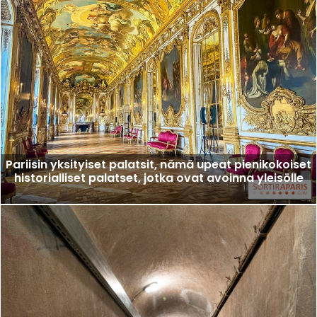
Pariisin yksityiset palatsit, nämä upeat pienikokoiset
historialliset palatset, jotka ovat avoinna yleisölle