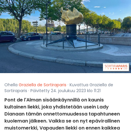
Ohella
Graziella de Sortiraparis
· Kuvattua Graziella de
Sortiraparis · Päivitetty 24. joulukuu 2023 klo 11:21
Pont de l'Alman sisäänkäynnillä on kaunis
kultainen liekki, joka yhdistetään usein Lady
Dianaan tämän onnettomuudessa tapahtuneen
kuoleman jälkeen. Vaikka se on nyt epävirallinen
muistomerkki, Vapauden liekki on ennen kaikkea