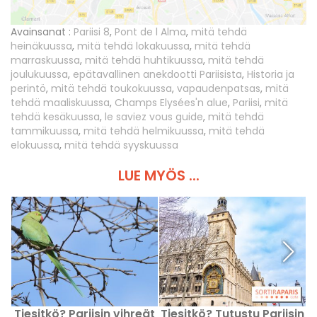
Avainsanat :
Pariisi 8
,
Pont de l Alma
,
mitä tehdä
heinäkuussa
,
mitä tehdä lokakuussa
,
mitä tehdä
marraskuussa
,
mitä tehdä huhtikuussa
,
mitä tehdä
joulukuussa
,
epätavallinen anekdootti Pariisista
,
Historia ja
perintö
,
mitä tehdä toukokuussa
,
vapaudenpatsas
,
mitä
tehdä maaliskuussa
,
Champs Elysées'n alue
,
Pariisi
,
mitä
tehdä kesäkuussa
,
le saviez vous guide
,
mitä tehdä
tammikuussa
,
mitä tehdä helmikuussa
,
mitä tehdä
elokuussa
,
mitä tehdä syyskuussa
LUE MYÖS ...
Tiesitkö? Pariisin vihreät
Tiesitkö? Tutustu Pariisin
S