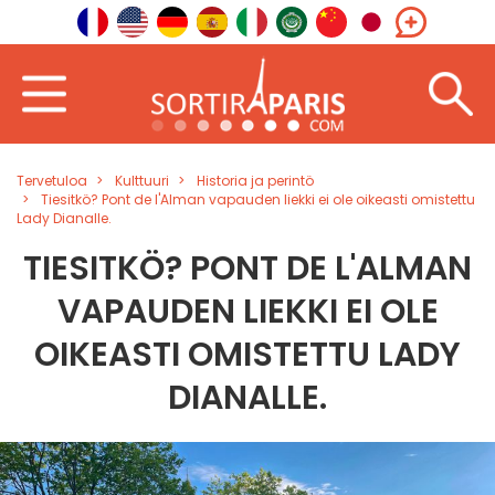
Tervetuloa
Kulttuuri
Historia ja perintö
Tiesitkö? Pont de l'Alman vapauden liekki ei ole oikeasti omistettu
Lady Dianalle.
TIESITKÖ? PONT DE L'ALMAN
VAPAUDEN LIEKKI EI OLE
OIKEASTI OMISTETTU LADY
DIANALLE.