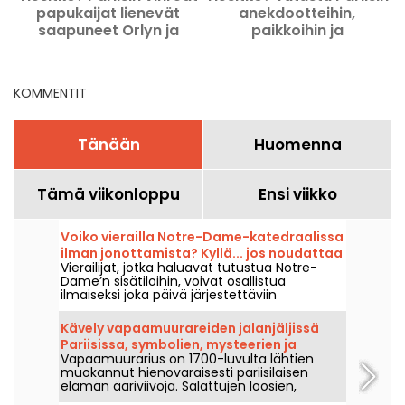
papukaijat lienevät
anekdootteihin,
saapuneet Orlyn ja
paikkoihin ja
Roissy'n lentokenttien
epätavallisiin tarinoihin?
kautta.
KOMMENTIT
Tänään
Huomenna
Tämä viikonloppu
Ensi viikko
Voiko vierailla Notre-Dame-katedraalissa
ilman jonottamista? Kyllä... jos noudattaa
Vierailijat, jotka haluavat tutustua Notre-
joitakin sääntöjä
Dame’n sisätiloihin, voivat osallistua
ilmaiseksi joka päivä järjestettäviin
jumalanpalveluksiin. Mahdollisuus on avoin
kaikille, kunhan tulevat ennen muuta
Kävely vapaamuurareiden jalanjäljissä
mukaan liturgiaan tai täysin kunnioittavat
Pariisissa, symbolien, mysteerien ja
sen kulun. Tässä kerrotaan, mitä kannattaa
Vapaamuurarius on 1700-luvulta lähtien
perinnön välissä
tietää.
muokannut hienovaraisesti pariisilaisen
elämän ääriviivoja. Salattujen loosien,
sitoutuneiden persoonien ja julkisivuihin