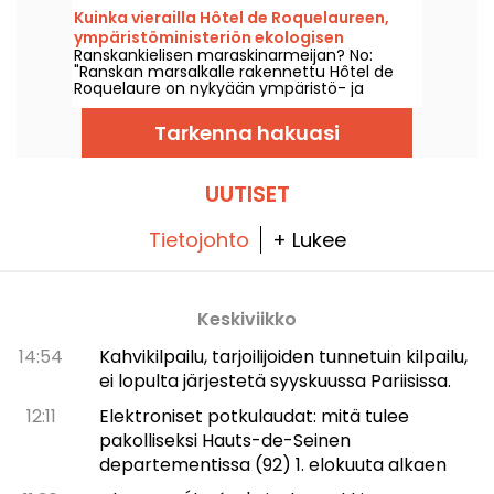
kaiverrettujen symbolien ansiosta Pariisi on
Kuinka vierailla Hôtel de Roquelaureen,
vapaamuurarien pääkaupunki. Seuraa
ympäristöministeriön ekologisen
vapaamuurareiden jalanjälkiä, lue kivien
Ranskankielisen maraskinarmeijan? No:
siirtymän yksityistalossa?
välistä ja tutustu tähän vihkiytyneeseen
"Ranskan marsalkalle rakennettu Hôtel de
Pariisiin.
Roquelaure on nykyään ympäristö- ja
siirtymäministeriön päämaja. Tutustu sen
historiaan, sen seremonialisiin saleihin sekä
Tarkenna hakuasi
harvoihin tilaisuuksiin, joissa pääsee
vierailemaan siellä."
UUTISET
Tietojohto
+ Lukee
Keskiviikko
14:54
Kahvikilpailu, tarjoilijoiden tunnetuin kilpailu,
ei lopulta järjestetä syyskuussa Pariisissa.
12:11
Elektroniset potkulaudat: mitä tulee
pakolliseksi Hauts-de-Seinen
departementissa (92) 1. elokuuta alkaen