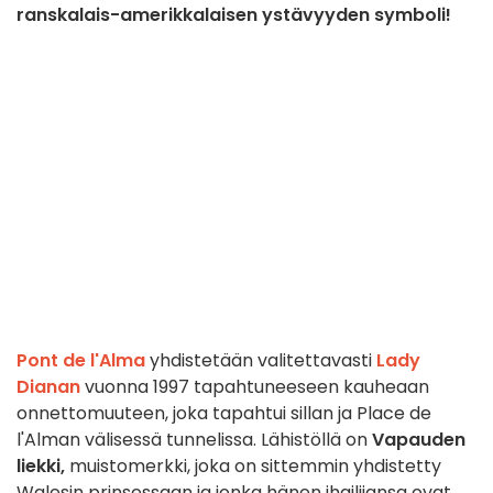
ranskalais-amerikkalaisen ystävyyden symboli!
Pont de l'Alma
yhdistetään valitettavasti
Lady
Dianan
vuonna 1997 tapahtuneeseen kauheaan
onnettomuuteen, joka tapahtui sillan ja Place de
l'Alman välisessä tunnelissa. Lähistöllä on
Vapauden
liekki,
muistomerkki, joka on sittemmin yhdistetty
Walesin prinsessaan ja jonka hänen ihailijansa ovat