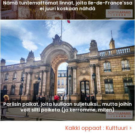
Nämä tuntemattomat linnat, joita Ile-de-France'ssa
ei juuri koskaan nähdä
Pariisin paikat, joita luullaan suljetuiksi… mutta joihin
voit silti poiketa (ja kerromme, miten)
Kaikki oppaat : Kulttuuri >