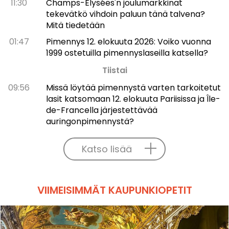
11:30
Champs-Élysées'n joulumarkkinat
tekevätkö vihdoin paluun tänä talvena?
Mitä tiedetään
01:47
Pimennys 12. elokuuta 2026: Voiko vuonna
1999 ostetuilla pimennyslaseilla katsella?
Tiistai
09:56
Missä löytää pimennystä varten tarkoitetut
lasit katsomaan 12. elokuuta Pariisissa ja Île-
de-Francella järjestettävää
auringonpimennystä?
Katso lisää
VIIMEISIMMÄT KAUPUNKIOPETIT