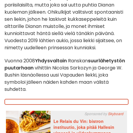
pariisilaisilta, mutta joka sai uutta puhtia Dianan
kuoleman jälkeen. Ohikulkijat valitsivat spontaanisti
sen liekin, johon he laskivat kukkaseppeleitä kuin
alttarille Dianan muistolle, ja monet ihmiset
kunnioittavat häntä siellä vielä tänäkin päivänä.
Vuodesta 2019 lähtien aukio, jossa liekki sijaitsee, on
nimetty uudelleen prinsessan kunniaksi.
Vuonna 2008
Yhdysvaltain
Ranskan
suurlähetystön
puutarhaan
vihittiin Nicolas Sarkozyn ja George W.
Bushin läsnäollessa uusi Vapauden liekki, joka
symboloi jälleen näiden kahden maan välistä
suhdetta.