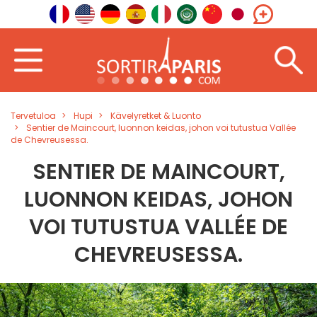
Tervetuloa
Hupi
Kävelyretket & Luonto
Sentier de Maincourt, luonnon keidas, johon voi tutustua Vallée
de Chevreusessa.
SENTIER DE MAINCOURT,
LUONNON KEIDAS, JOHON
VOI TUTUSTUA VALLÉE DE
CHEVREUSESSA.