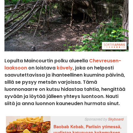
Lopulta
Maincourtin polku
alueella
Chevreusen-
laaksoon
on loistava
kävely
, joka on helposti
saavutettavissa ja ihanteellinen kuumina päivinä,
sillä se pysyy metsän varjoissa. Tämä
luonnonaarre on kutsu hidastaa tahtia, hengittää
syvään ja löytää jälleen yhteys luontoon. Nauti
siitä ja anna luonnon kauneuden hurmata sinut.