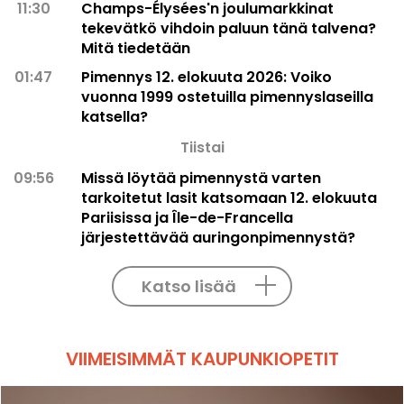
11:30
Champs-Élysées'n joulumarkkinat
tekevätkö vihdoin paluun tänä talvena?
Mitä tiedetään
01:47
Pimennys 12. elokuuta 2026: Voiko
vuonna 1999 ostetuilla pimennyslaseilla
katsella?
Tiistai
09:56
Missä löytää pimennystä varten
tarkoitetut lasit katsomaan 12. elokuuta
Pariisissa ja Île-de-Francella
järjestettävää auringonpimennystä?
Katso lisää
VIIMEISIMMÄT KAUPUNKIOPETIT