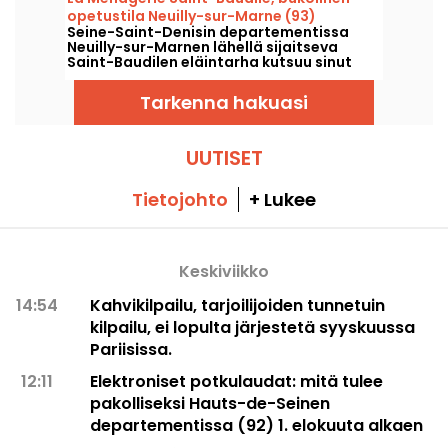
sulautuvat yhteen ja tarjoavat tunnin
opetustila Neuilly-sur-Marne (93)
kestävän aistimatkan. Läpi vuoden tämä
Seine-Saint-Denisin departementissa
taiteellinen teos syttyy iltahämärässä,
Neuilly-sur-Marnen lähellä sijaitseva
kutsuen kävelijät poetiseen,
Saint-Baudilen eläintarha kutsuu sinut
elämykselliseen ja ainutlaatuiseen
kävelylle maaseudulle ja tutustumaan sen
kohtaamiseen.
asukkaisiin.
Tarkenna hakuasi
UUTISET
Tietojohto
+ Lukee
Keskiviikko
14:54
Kahvikilpailu, tarjoilijoiden tunnetuin
kilpailu, ei lopulta järjestetä syyskuussa
Pariisissa.
12:11
Elektroniset potkulaudat: mitä tulee
pakolliseksi Hauts-de-Seinen
departementissa (92) 1. elokuuta alkaen