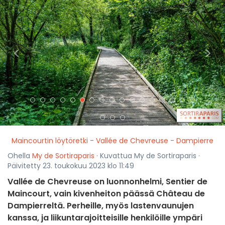
<
>
Maincourtin löytöretki - Vallée de Chevreuse - Dampierre
Ohella
My de Sortiraparis
· Kuvattua My de Sortiraparis ·
Päivitetty 23. toukokuu 2023 klo 11:49
Vallée de Chevreuse on luonnonhelmi, Sentier de
Maincourt, vain kivenheiton päässä Château de
Dampierreltä. Perheille, myös lastenvaunujen
kanssa, ja liikuntarajoitteisille henkilöille ympäri