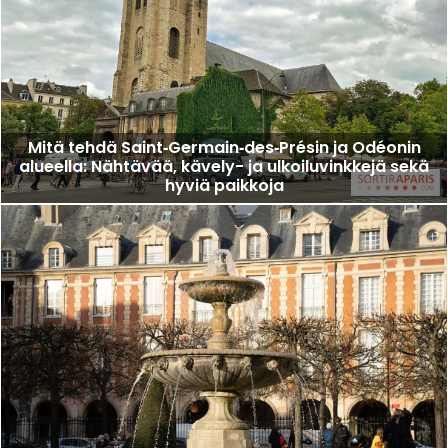
Mitä tehdä Saint‑Germain‑des‑Présin ja Odéonin
alueella: Nähtävää, kävely- ja ulkoiluvinkkejä sekä
hyviä paikkoja