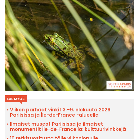
LUE MYÖS
Viikon parhaat vinkit 3.–9. elokuuta 2026
Pariisissa ja Île-de-France -alueella
Ilmaiset museot Pariisissa ja ilmaiset
monumentit Île-de-Francella: kulttuurivinkkejä
10 retkisuositusta tälle viikonlopulle