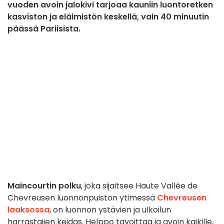
vuoden avoin jalokivi tarjoaa kauniin luontoretken
kasviston ja eläimistön keskellä, vain 40 minuutin
päässä Pariisista.
Maincourtin polku
, joka sijaitsee Haute Vallée de
Chevreusen luonnonpuiston ytimessä
Chevreusen
laaksossa
, on luonnon ystävien ja ulkoilun
harrastajien keidas. Helppo tavoittaa ja avoin kaikille,