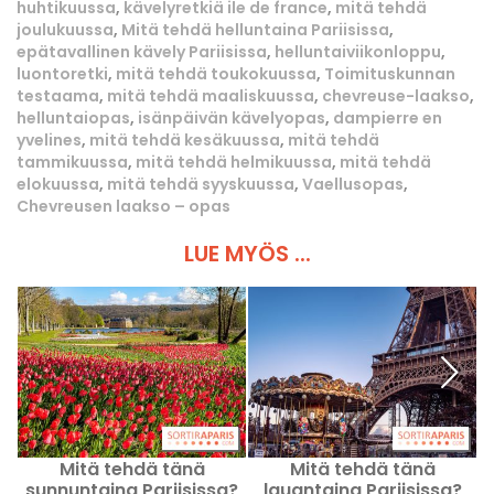
huhtikuussa
,
kävelyretkiä ile de france
,
mitä tehdä
joulukuussa
,
Mitä tehdä helluntaina Pariisissa
,
epätavallinen kävely Pariisissa
,
helluntaiviikonloppu
,
luontoretki
,
mitä tehdä toukokuussa
,
Toimituskunnan
testaama
,
mitä tehdä maaliskuussa
,
chevreuse-laakso
,
helluntaiopas
,
isänpäivän kävelyopas
,
dampierre en
yvelines
,
mitä tehdä kesäkuussa
,
mitä tehdä
tammikuussa
,
mitä tehdä helmikuussa
,
mitä tehdä
elokuussa
,
mitä tehdä syyskuussa
,
Vaellusopas
,
Chevreusen laakso – opas
LUE MYÖS ...
Mitä tehdä tänä
Mitä tehdä tänä
sunnuntaina Pariisissa?
lauantaina Pariisissa?