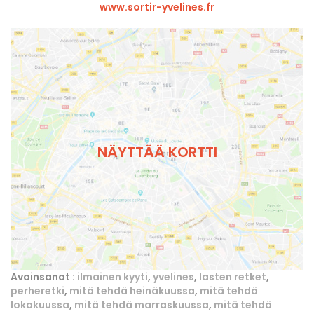
www.sortir-yvelines.fr
NÄYTTÄÄ KORTTI
Avainsanat :
ilmainen kyyti
,
yvelines
,
lasten retket
,
perheretki
,
mitä tehdä heinäkuussa
,
mitä tehdä
lokakuussa
,
mitä tehdä marraskuussa
,
mitä tehdä