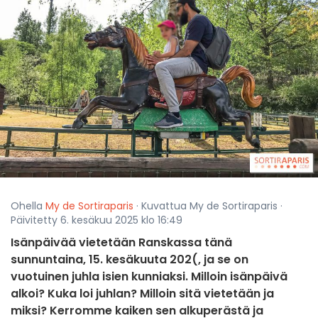
Ohella
My de Sortiraparis
· Kuvattua My de Sortiraparis ·
Päivitetty 6. kesäkuu 2025 klo 16:49
Isänpäivää vietetään Ranskassa tänä
sunnuntaina, 15. kesäkuuta 202(, ja se on
vuotuinen juhla isien kunniaksi. Milloin isänpäivä
alkoi? Kuka loi juhlan? Milloin sitä vietetään ja
miksi? Kerromme kaiken sen alkuperästä ja