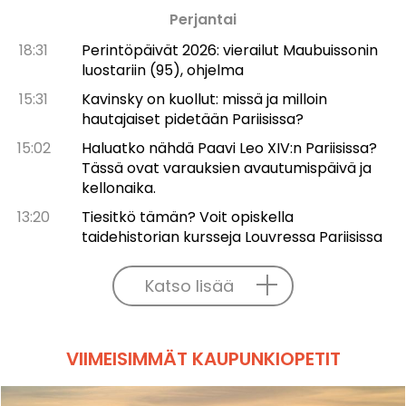
Perjantai
18:31
Perintöpäivät 2026: vierailut Maubuissonin
luostariin (95), ohjelma
15:31
Kavinsky on kuollut: missä ja milloin
hautajaiset pidetään Pariisissa?
15:02
Haluatko nähdä Paavi Leo XIV:n Pariisissa?
Tässä ovat varauksien avautumispäivä ja
kellonaika.
13:20
Tiesitkö tämän? Voit opiskella
taidehistorian kursseja Louvressa Pariisissa
Katso lisää
VIIMEISIMMÄT KAUPUNKIOPETIT