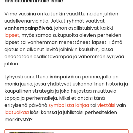
ansioituneimmalle isälle
".
Viime vuosina on kuitenkin vaadittu näiden juhlien
uudelleenarviointia. Jotkut ryhmät vaativat
vanhempainpäivää
, johon osallistuisivat kaikki
lapset
, myös samaa sukupuolta olevien perheiden
lapset tai vanhemman menettäneet lapset. Tämä
ajatus on alkanut levitä joihinkin kouluihin, joissa
ehdotetaan osallistavampaa ja vähemmän syrjivää
juhlaa.
Lyhyesti sanottuna
isänpäivä
on perinne, jolla on
monia juuria, jossa yhdistyvät uskonnollinen historia ja
kaupallinen strategia ja joka heijastaa muuttuvia
tapoja ja perhemalleja. Miksi et antaisi tänä
erityisenä päivänä
symbolista lahjaa
tai
viettäisi
vain
laatuaikaa
isäsi kanssa ja juhlistaisi perhesiteiden
merkitystä?