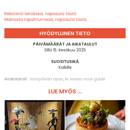
Rekisteröi laitoksesi, napsauta tästä
Mainosta tapahtumaasi, napsauta tästä
HYÖDYLLINEN TIETO
PÄIVÄMÄÄRÄT JA AIKATAULUT
Sillä 15. kesäkuu 2025
SUOSITUSIKÄ
Kaikille
Avainsanat :
isänpäivän opas
,
le saviez vous guide
LUE MYÖS ...