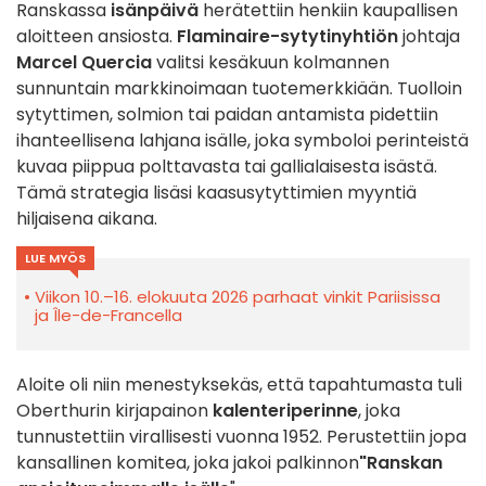
Ranskassa
isänpäivä
herätettiin henkiin kaupallisen
aloitteen ansiosta.
Flaminaire-sytytinyhtiön
johtaja
Marcel Quercia
valitsi kesäkuun kolmannen
sunnuntain markkinoimaan tuotemerkkiään. Tuolloin
sytyttimen, solmion tai paidan antamista pidettiin
ihanteellisena lahjana isälle, joka symboloi perinteistä
kuvaa piippua polttavasta tai gallialaisesta isästä.
Tämä strategia lisäsi kaasusytyttimien myyntiä
hiljaisena aikana.
LUE MYÖS
Viikon 10.–16. elokuuta 2026 parhaat vinkit Pariisissa
ja Île-de-Francella
Aloite oli niin menestyksekäs, että tapahtumasta tuli
Oberthurin kirjapainon
kalenteriperinne
, joka
tunnustettiin virallisesti vuonna 1952. Perustettiin jopa
kansallinen komitea, joka jakoi palkinnon
"Ranskan