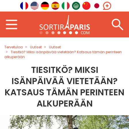
Tervetuloa
Uutiset
Uutiset
Tiesitkö? Miksi isänpäivää vietetään? Katsaus tämän perinteen
alkuperään
TIESITKÖ? MIKSI
ISÄNPÄIVÄÄ VIETETÄÄN?
KATSAUS TÄMÄN PERINTEEN
ALKUPERÄÄN