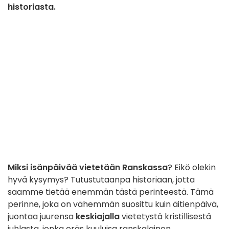
historiasta.
Miksi isänpäivää vietetään Ranskassa
? Eikö olekin
hyvä kysymys? Tutustutaanpa historiaan, jotta
saamme tietää enemmän tästä perinteestä. Tämä
perinne, joka on vähemmän suosittu kuin äitienpäivä,
juontaa juurensa
keskiajalla
vietetystä kristillisestä
juhlasta, jonka eräs kuuluisa ranskalainen