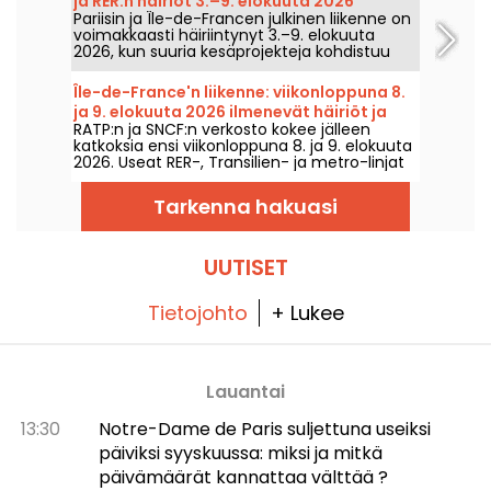
ja RER:n häiriöt 3.–9. elokuuta 2026
uudestaan lämpimämpää ja
Pariisin ja Île-de-Francen julkinen liikenne on
aurinkoisempaa säätä.
voimakkaasti häiriintynyt 3.–9. elokuuta
2026, kun suuria kesäprojekteja kohdistuu
erityisesti joihinkin linjoihin, RATP:n ja SNCF:n
mukaan.
Île-de-France'n liikenne: viikonloppuna 8.
ja 9. elokuuta 2026 ilmenevät häiriöt ja
RATP:n ja SNCF:n verkosto kokee jälleen
rakennustyöt
katkoksia ensi viikonloppuna 8. ja 9. elokuuta
2026. Useat RER-, Transilien- ja metro-linjat
ovat töiden ja katkosten piirissä, kerromme
kaiken, jotta voit ennakoida liikkumistasi.
Tarkenna hakuasi
UUTISET
Tietojohto
+ Lukee
Lauantai
13:30
Notre-Dame de Paris suljettuna useiksi
päiviksi syyskuussa: miksi ja mitkä
päivämäärät kannattaa välttää ?