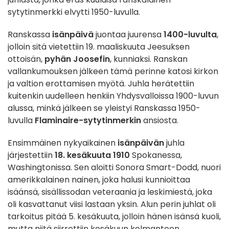
sytytinmerkki elvytti 1950-luvulla.
Ranskassa
isänpäivä
juontaa juurensa
1400-luvulta
,
jolloin sitä vietettiin 19. maaliskuuta Jeesuksen
ottoisän,
pyhän Joosefin
, kunniaksi. Ranskan
vallankumouksen jälkeen tämä perinne katosi kirkon
ja valtion erottamisen myötä. Juhla herätettiin
kuitenkin uudelleen henkiin Yhdysvalloissa 1900-luvun
alussa, minkä jälkeen se yleistyi Ranskassa 1950-
luvulla
Flaminaire-sytytinmerkin
ansiosta.
Ensimmäinen nykyaikainen
isänpäivän
juhla
järjestettiin
18. kesäkuuta 1910
Spokanessa,
Washingtonissa. Sen aloitti Sonora Smart-Dodd, nuori
amerikkalainen nainen, joka halusi kunnioittaa
isäänsä, sisällissodan veteraania ja leskimiestä, joka
oli kasvattanut viisi lastaan yksin. Alun perin juhlat oli
tarkoitus pitää 5. kesäkuuta, jolloin hänen isänsä kuoli,
mutta niitä siirrettiin kesäkuun kolmanteen