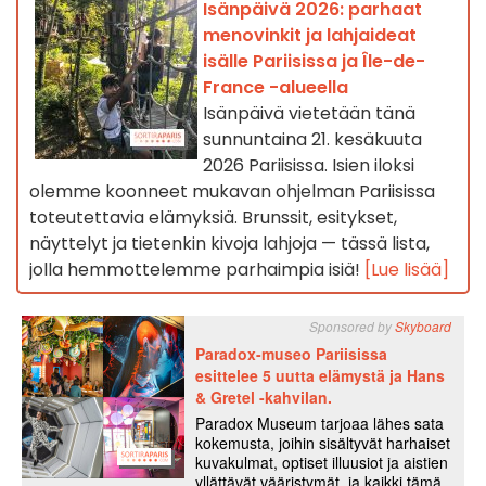
Isänpäivä 2026: parhaat
menovinkit ja lahjaideat
isälle Pariisissa ja Île-de-
France -alueella
Isänpäivä vietetään tänä
sunnuntaina 21. kesäkuuta
2026 Pariisissa. Isien iloksi
olemme koonneet mukavan ohjelman Pariisissa
toteutettavia elämyksiä. Brunssit, esitykset,
näyttelyt ja tietenkin kivoja lahjoja — tässä lista,
jolla hemmottelemme parhaimpia isiä!
[Lue lisää]