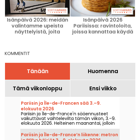
Isänpäivä 2026: meidän
Isänpäivä 2026
I
valintamme upeista
Pariisissa: ravintoloita,
näyttelyistä, joita
joissa kannattaa käydä
i
kannattaa kokea isän
isän kanssa, meidän
kanssa Pariisissa
hyvät suosituksemme
KOMMENTIT
Tänään
Huomenna
Tämä viikonloppu
Ensi viikko
Pariisin ja Île-de-Francen sää 3.–9.
elokuuta 2026
Pariisin ja Île-de-France'n sääennusteet
vaikuttavat vaihtelevilta tämän viikon, 3.–9.
elokuuta 2026. Helteinen maanantai, jolloin
ukkosen vaara oli ilmeinen, jälkeen
lämpötilat alkavat laskea vähitellen, ennen
Pariisin ja Île-de-France’n liikenne: metron
kuin viikonloppuun mennessä saadaan