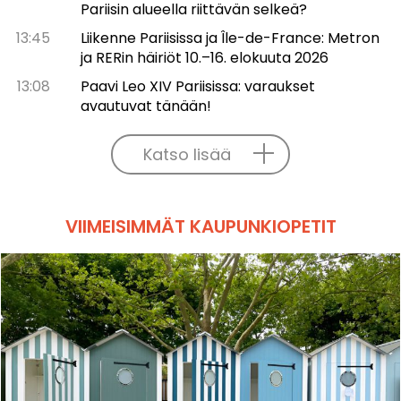
Pariisin alueella riittävän selkeä?
13:45
Liikenne Pariisissa ja Île-de-France: Metron
ja RERin häiriöt 10.–16. elokuuta 2026
13:08
Paavi Leo XIV Pariisissa: varaukset
avautuvat tänään!
Katso lisää
VIIMEISIMMÄT KAUPUNKIOPETIT