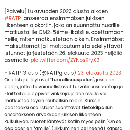
[Palvelu] Lukuvuoden 2023 alusta alkaen
#RATP
lanseeraa ensimmäisen julkisen
liikenteen ajokortin, joka on suunnattu nuorille
matkustajille CM2-5ème-ikäisille, opettamaan
heille, miten matkustetaan oikein. Ensimmäiset
maksuttomat ja ilmoittautumista edellyttävät
istunnot järjestetään 26. elokuuta 2023 neljällä
asemalla.
pic.twitter.com/ZYNosRryX2
- RATP Group (@RATPgroup)
23. elokuuta 2023
.
Osallistujat löytävät
"turvallisuuspolun
", jossa on
pelejä, jotka havainnollistavat turvallisuussääntöjä ja
-laitteita, ja oppivat vinkkejä, joiden avulla voi
matkustaa täysin rauhallisin mielin. Kurssin
päätteeksi osallistujat suorittavat
tietokilpailun
ansaitakseen arvokkaan julkisen liikenteen
kulkuluvan. Nuoret lähtevät kotiin myös pelin "On se
déplacer en famille" (Liikkuminen perheenä) kanssa,