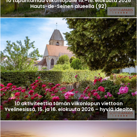
10 tapahtumaa viikonlopulle 15.–16. elokuuta 2026
Hauts-de-Seinen alueella (92)
10 aktiviteettia tämän viikonlopun viettoon
Yvelinesissä, 15. ja 16. elokuuta 2026 – hyviä ideoita