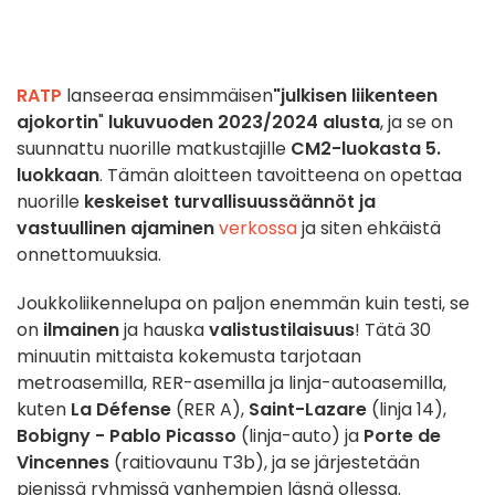
RATP
lanseeraa ensimmäisen
"julkisen liikenteen
ajokortin
"
lukuvuoden 2023/2024 alusta
, ja se on
suunnattu nuorille matkustajille
CM2-luokasta 5.
luokkaan
. Tämän aloitteen tavoitteena on opettaa
nuorille
keskeiset turvallisuussäännöt ja
vastuullinen ajaminen
verkossa
ja siten ehkäistä
onnettomuuksia.
Joukkoliikennelupa on paljon enemmän kuin testi, se
on
ilmainen
ja hauska
valistustilaisuus
! Tätä 30
minuutin mittaista kokemusta tarjotaan
metroasemilla, RER-asemilla ja linja-autoasemilla,
kuten
La Défense
(RER A),
Saint-Lazare
(linja 14),
Bobigny - Pablo Picasso
(linja-auto) ja
Porte de
Vincennes
(raitiovaunu T3b), ja se järjestetään
pienissä ryhmissä vanhempien läsnä ollessa.