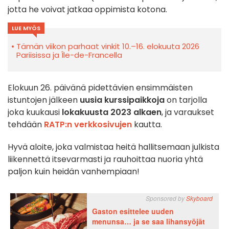
jotta he voivat jatkaa oppimista kotona.
LUE MYÖS
Tämän viikon parhaat vinkit 10.–16. elokuuta 2026
Pariisissa ja Île-de-Francella
Elokuun 26. päivänä pidettävien ensimmäisten
istuntojen jälkeen
uusia kurssipaikkoja
on tarjolla
joka kuukausi
lokakuusta 2023 alkaen
, ja varaukset
tehdään
RATP:n verkkosivujen
kautta.
Hyvä aloite, joka valmistaa heitä hallitsemaan julkista
liikennettä itsevarmasti ja rauhoittaa nuoria yhtä
paljon kuin heidän vanhempiaan!