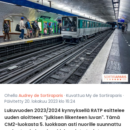
Ohella
Audrey de Sortiraparis
· Kuvattua My de Sortiraparis ·
Päivitetty 20. lokakuu 2023 klo 16:24
Lukuvuoden 2023/2024 kynnyksellä RATP esittelee
uuden aloitteen: "julkisen liikenteen luvan". Tämä
CM2-luokasta 5. luokkaan asti nuorille suunnattu