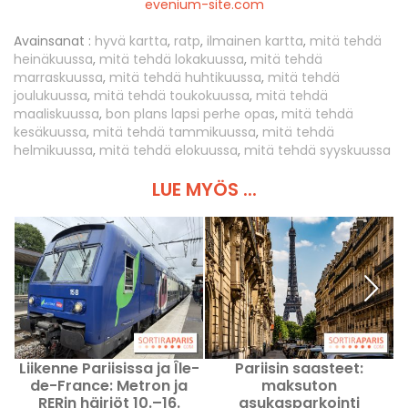
evenium-site.com
Avainsanat :
hyvä kartta
,
ratp
,
ilmainen kartta
,
mitä tehdä
heinäkuussa
,
mitä tehdä lokakuussa
,
mitä tehdä
marraskuussa
,
mitä tehdä huhtikuussa
,
mitä tehdä
joulukuussa
,
mitä tehdä toukokuussa
,
mitä tehdä
maaliskuussa
,
bon plans lapsi perhe opas
,
mitä tehdä
kesäkuussa
,
mitä tehdä tammikuussa
,
mitä tehdä
helmikuussa
,
mitä tehdä elokuussa
,
mitä tehdä syyskuussa
LUE MYÖS ...
Liikenne Pariisissa ja Île-
Pariisin saasteet:
de-France: Metron ja
maksuton
RERin häiriöt 10.–16.
asukasparkointi