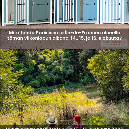
Mitä tehdä Pariisissa ja Île-de-Francen alueella
tämän viikonlopun aikana, 14., 15. ja 16. elokuuta?