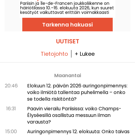
Pariisin ja Île-de-Francen joukkoliikenne on
2026
häiriötilassa 10.–16. elokuuta 2026, kun suuret
kesätyöt vaikuttavat erittäin voimakkaasti
joihinkin linjoihin RATP:n ja SNCF:n mukaan.
Tarkenna hakuasi
UUTISET
Tietojohto
+ Lukee
Maanantai
20:46
Elokuun 12. päivän 2026 auringonpimennys:
voiko ilmiötä tallentaa puhelimella – onko
se todella riskitöntä?
16:31
Paavin vierailu Pariisissa: voiko Champs-
Élyséesillä osallistua messuun ilman
varausta?
15:00
Auringonpimennys 12. elokuuta: Onko taivas