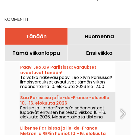
elokuuta 2026
keskiviikkona 29.
y
heinäkuuta
KOMMENTIT
Tänään
Huomenna
Tämä viikonloppu
Ensi viikko
Paavi Leo XIV Pariisissa: varaukset
avautuvat tänään!
Toivotko näkeväsi paavi Leo XIV:n Pariisissa?
Ilmaisvaraukset avautuvat tämän viikon
maanantaina 10. elokuuta 2026 klo 12.00
alkaen. Ilmoittautuminen, vahvistus sekä
tapahtumat, joihin ei tarvita lippua: käymme
Sää Pariisissa ja Île-de-France -alueella
tilannetta läpi ennen lähtölaukausta.
10.–16. elokuuta 2026
Pariisin ja Île-de-France’n sääennusteet
lupaavat erityisen helteistä viikkoa 10.–16.
elokuuta 2026. Maanantaina ja tiistaina
lämpötilat kipuavat noin 33 °C, torstaina
elohopea saattaa nousta jopa 38 °C:iin.
Liikenne Pariisissa ja Île-de-France:
Lämpötilat kuitenkin laskevat viikonlopun 15.
Metron ja RERin häiriöt 10.–16. elokuuta
elokuuta aikana.