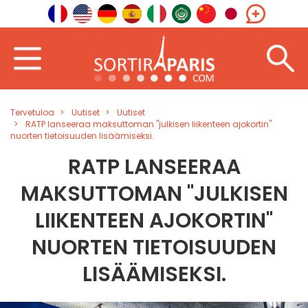
Tervetuloa
Uutiset
Uutiset
RATP lanseeraa maksuttoman "julkisen liikenteen ajokortin"
nuorten tietoisuuden lisäämiseksi.
RATP LANSEERAA
MAKSUTTOMAN "JULKISEN
LIIKENTEEN AJOKORTIN"
NUORTEN TIETOISUUDEN
LISÄÄMISEKSI.