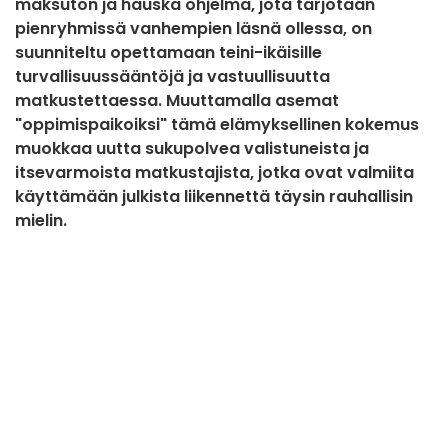
maksuton ja hauska ohjelma, jota tarjotaan
pienryhmissä vanhempien läsnä ollessa, on
suunniteltu opettamaan teini-ikäisille
turvallisuussääntöjä ja vastuullisuutta
matkustettaessa. Muuttamalla asemat
"oppimispaikoiksi" tämä elämyksellinen kokemus
muokkaa uutta sukupolvea valistuneista ja
itsevarmoista matkustajista, jotka ovat valmiita
käyttämään julkista liikennettä täysin rauhallisin
mielin.