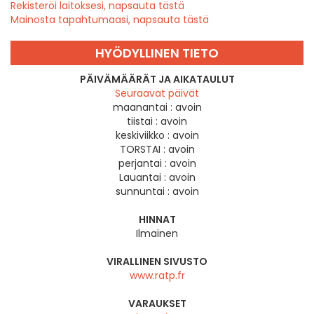
Rekisteröi laitoksesi, napsauta tästä
Mainosta tapahtumaasi, napsauta tästä
HYÖDYLLINEN TIETO
PÄIVÄMÄÄRÄT JA AIKATAULUT
Seuraavat päivät
maanantai :
avoin
tiistai :
avoin
keskiviikko :
avoin
TORSTAI :
avoin
perjantai :
avoin
Lauantai :
avoin
sunnuntai :
avoin
HINNAT
Ilmainen
VIRALLINEN SIVUSTO
www.ratp.fr
VARAUKSET