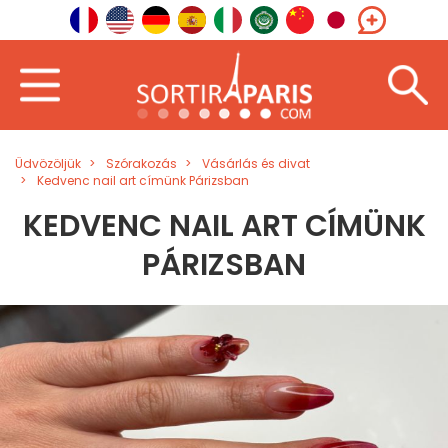
Üdvözöljük
Szórakozás
Vásárlás és divat
Kedvenc nail art címünk Párizsban
KEDVENC NAIL ART CÍMÜNK
PÁRIZSBAN