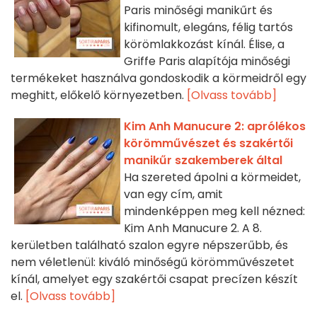
Paris minőségi manikűrt és
kifinomult, elegáns, félig tartós
körömlakkozást kínál. Élise, a
Griffe Paris alapítója minőségi
termékeket használva gondoskodik a körmeidről egy
meghitt, előkelő környezetben.
[Olvass tovább]
Kim Anh Manucure 2: aprólékos
körömművészet és szakértői
manikűr szakemberek által
Ha szereted ápolni a körmeidet,
van egy cím, amit
mindenképpen meg kell nézned:
Kim Anh Manucure 2. A 8.
kerületben található szalon egyre népszerűbb, és
nem véletlenül: kiváló minőségű körömművészetet
kínál, amelyet egy szakértői csapat precízen készít
el.
[Olvass tovább]