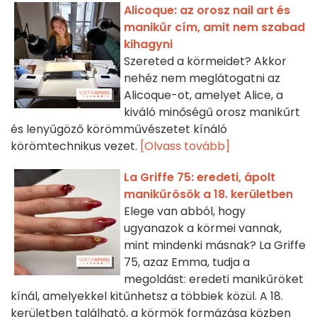
Alicoque: az orosz nail art és
manikűr cím, amit nem szabad
kihagyni
Szereted a körmeidet? Akkor
nehéz nem meglátogatni az
Alicoque-ot, amelyet Alice, a
kiváló minőségű orosz manikűrt
és lenyűgöző körömművészetet kínáló
körömtechnikus vezet.
[Olvass tovább]
La Griffe 75: eredeti, ápolt
manikűrösök a 18. kerületben
Elege van abból, hogy
ugyanazok a körmei vannak,
mint mindenki másnak? La Griffe
75, azaz Emma, tudja a
megoldást: eredeti manikűröket
kínál, amelyekkel kitűnhetsz a többiek közül. A 18.
kerületben található, a körmök formázása közben