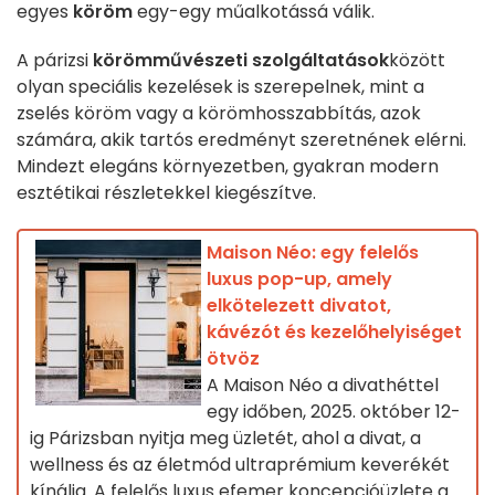
egyes
köröm
egy-egy műalkotássá válik.
A párizsi
körömművészeti szolgáltatások
között
olyan speciális kezelések is szerepelnek, mint a
zselés köröm vagy a körömhosszabbítás, azok
számára, akik tartós eredményt szeretnének elérni.
Mindezt elegáns környezetben, gyakran modern
esztétikai részletekkel kiegészítve.
Maison Néo: egy felelős
luxus pop-up, amely
elkötelezett divatot,
kávézót és kezelőhelyiséget
ötvöz
A Maison Néo a divathéttel
egy időben, 2025. október 12-
ig Párizsban nyitja meg üzletét, ahol a divat, a
wellness és az életmód ultraprémium keverékét
kínálja. A felelős luxus efemer koncepcióüzlete a