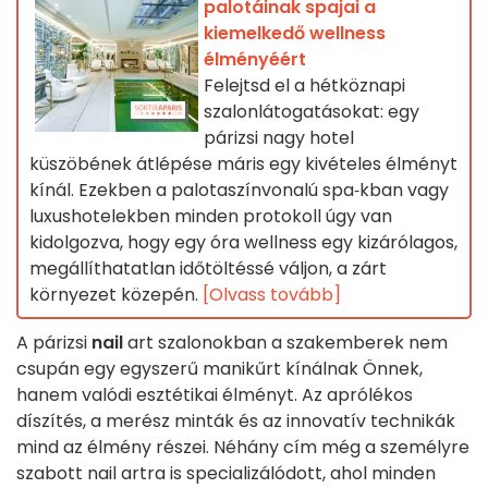
palotáinak spajai a
kiemelkedő wellness
élményéért
Felejtsd el a hétköznapi
szalonlátogatásokat: egy
párizsi nagy hotel
küszöbének átlépése máris egy kivételes élményt
kínál. Ezekben a palotaszínvonalú spa‑kban vagy
luxushotelekben minden protokoll úgy van
kidolgozva, hogy egy óra wellness egy kizárólagos,
megállíthatatlan időtöltéssé váljon, a zárt
környezet közepén.
[Olvass tovább]
A párizsi
nail
art szalonokban a szakemberek nem
csupán egy egyszerű manikűrt kínálnak Önnek,
hanem valódi esztétikai élményt. Az aprólékos
díszítés, a merész minták és az innovatív technikák
mind az élmény részei. Néhány cím még a személyre
szabott nail artra is specializálódott, ahol minden