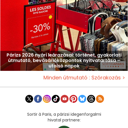
Párizs 2026 nyári leárazásai: történet, gyakorlati
útmutató, bevásárlóközpontok nyitvatartása –
utolsó napok
Minden útmutató : Szórakozás >
Sortir à Paris, a párizsi idegenforgalmi
hivatal partnere: