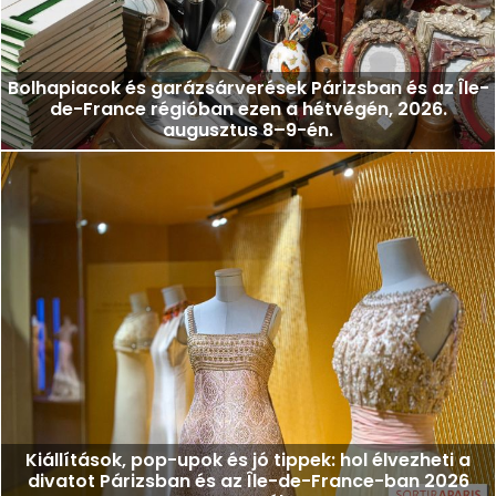
Bolhapiacok és garázsárverések Párizsban és az Île-
de-France régióban ezen a hétvégén, 2026.
augusztus 8–9-én.
Kiállítások, pop-upok és jó tippek: hol élvezheti a
divatot Párizsban és az Île-de-France-ban 2026