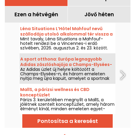
Ezen a hétvégén
Jövő héten
Léna Situations L’Hôtel Mahfouf nevű
szállodája utolsó alkalommal tér vissza a
Mint tavaly, Léna Situations a Mahfouf-
Bois de Vincennes szívébe.
hotelt rendezi be a Vincennes-i erdő
szívében, 2026. augusztus 2. és 23. között.
Egy laza, nyári hangulatú helyszín,
augusztusi vlogokkal, vásárlással,
A sport otthona: Európa legnagyobb
vegetáriánus finomságokkal és pihenéssel,
Adidas zászlóshajója a Champs-Elysées-
nosztalgikus ízzel.
Az Adidas üzlet új helyre költözött a
n, mi újság?
Champs-Elysées-n, és három emeleten
nyitja meg újra kapuit, amelyet a sportnak
és az életmódnak szenteltek, két exkluzív
területtel: egy testreszabási műhellyel, ahol
MallS, a párizsi wellness és CBD
feldobhatod a cipőidet és pólóidat, valamint
konceptüzlet
a ZZ Suite-zal.
Párizs 3. kerületében megnyílt a MallS, a
jólétnek szentelt konceptüzlet, amely három
élményt kínál, minden emeleten egyet-
egyet! Itt jógázhat, megcsodálhatja fiatal
művészek munkáit és vásárolhat CBD-
Pontosítsa a keresést
termékeket.