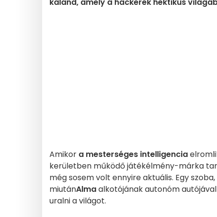
kaland, amely a hackerek hektikus világába
Amikor
a mesterséges intelligencia
elromli
kerületben működő játékélmény-márka ta
még sosem volt ennyire aktuális. Egy szoba, 
miután
Alma
alkotójának autonóm autójával
uralni a világot.