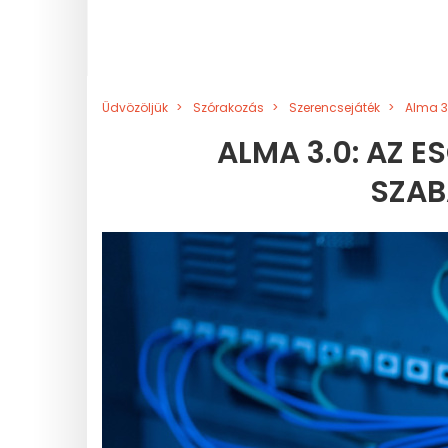
Üdvözöljük
Szórakozás
Szerencsejáték
Alma 3
ALMA 3.0: AZ E
SZAB