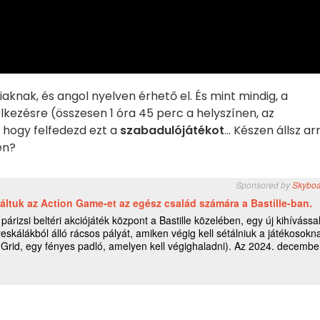
iaknak, és angol nyelven érhető el. És mint mindig, a
lkezésre (összesen 1 óra 45 perc a helyszínen, az
, hogy felfedezd ezt a
szabadulójátékot
... Készen állsz ar
en?