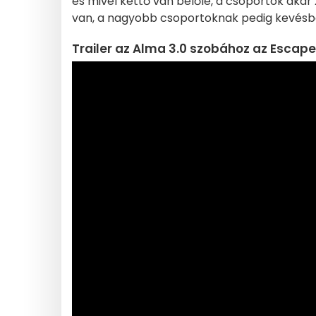
és mivel kettő van belőle, a csoportok akár
van, a nagyobb csoportoknak pedig kevésbé 
Trailer az Alma 3.0 szobához az Escape