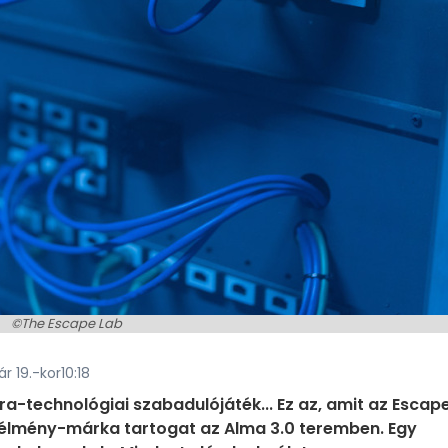
©The Escape Lab
ár 19.-kor10:18
ra-technológiai szabadulójáték... Ez az, amit az Escap
tékélmény-márka tartogat az Alma 3.0 teremben. Egy