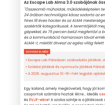
Az Escape Lab Alma 3.0 szobájának öss
"Összeomló műholdak, működésképtelen telef
24 órában technológiai káosz sodorta az em
híres 18 éves hacker és az ALMA mesterség
szakértők kategorikusak. A teremtőjétől m
gépekkel, és 75 percen belül megfertőzi a b
és a kommunikáció hamarosan távoli emlék 
ALMA-t, mielőtt átveszi az egész világ felett 
OLVASSA EL MÉG
Escape Lab Párizsban: szabadulós játékok, vi
Szökési játékok és nyomozós játékok Párizs
A 2026. augusztus 10–16-i hét legjobb ajánla
Egy kaland, amely megköveteli, hogy jól ko
csoportok számára hoztak létre... Ideális
cs
és
EVJF-ekre
! A szoba szintje is a játékoso