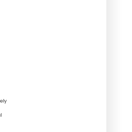
ely
l