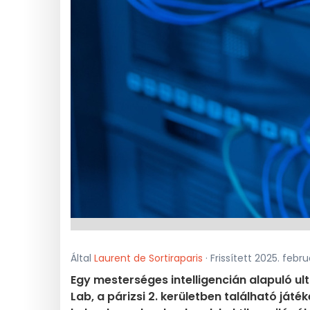
Által
Laurent de Sortiraparis
· Frissített 2025. febru
Egy mesterséges intelligencián alapuló ult
Lab, a párizsi 2. kerületben található já