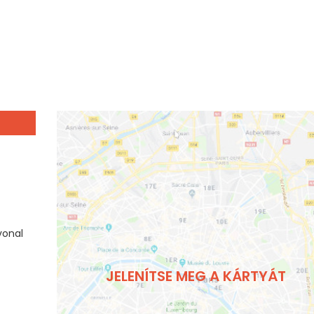
vonal
JELENÍTSE MEG A KÁRTYÁT