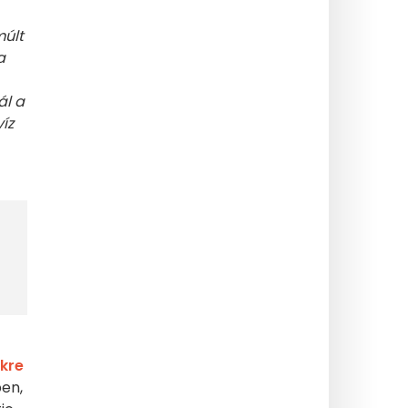
múlt
a
ál a
íz
kre
ben,