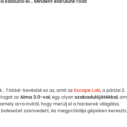
 kalauzol el... Mindent elárulunk róla!
k... Többé-kevésbé ez az, amit az
Escape Lab
, a párizsi 2.
rtogat az
Alma 3.0-val
, egy olyan
szabadulójátékkal
, am
amely arra invitál, hogy merülj el a hackerek világába,
 balesetet szenvedett, és megpróbálja gépeken keresztü