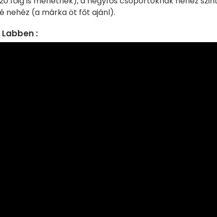
 20 főig is mehetnek), a négyfős csoportoknak nehéz szint
nehéz (a márka öt főt ajánl).
 Labben :