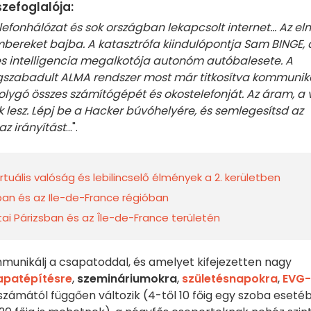
zefoglalója:
onhálózat és sok országban lekapcsolt internet... Az el
bereket bajba. A katasztrófa kiindulópontja Sam BINGE, 
es intelligencia megalkotója autonóm autóbalesete. A
egszabadult ALMA rendszer most már titkosítva kommunik
olygó összes számítógépét és okostelefonját. Az áram, a v
lesz. Lépj be a Hacker búvóhelyére, és semlegesítsd az
az irányítást
...".
rtuális valóság és lebilincselő élmények a 2. kerületben
ban és az Ile-de-France régióban
tai Párizsban és az Île-de-France területén
mmunikálj a csapatoddal, és amelyet kifejezetten nagy
apatépítésre
,
szemináriumokra
,
születésnapokra
,
EVG-
k számától függően változik (4-től 10 főig egy szoba eseté