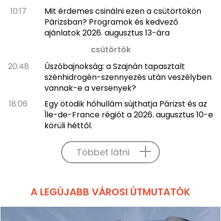
10:17
Mit érdemes csinálni ezen a csütörtökön
Párizsban? Programok és kedvező
ajánlatok 2026. augusztus 13-ára
csütörtök
20:48
Úszóbajnokság: a Szajnán tapasztalt
szénhidrogén-szennyezés után veszélyben
vannak-e a versenyek?
18:06
Egy ötödik hőhullám sújthatja Párizst és az
Île-de-France régiót a 2026. augusztus 10-e
körüli héttől.
Többet látni
A LEGÚJABB VÁROSI ÚTMUTATÓK