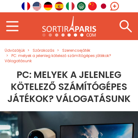
Üdvözöljük
Szórakozás
Szerencsejáték
PC: melyek a jelenleg kötelező számítógépes játékok?
Válogatásunk
PC: MELYEK A JELENLEG
KÖTELEZŐ SZÁMÍTÓGÉPES
JÁTÉKOK? VÁLOGATÁSUNK