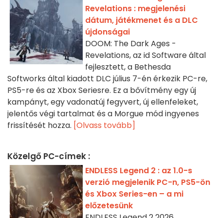
Revelations : megjelenési
dátum, játékmenet és a DLC
újdonságai
DOOM: The Dark Ages -
Revelations, az id Software által
fejlesztett, a Bethesda
Softworks által kiadott DLC július 7-én érkezik PC-re,
PS5-re és az Xbox Seriesre. Ez a bővítmény egy új
kampányt, egy vadonatúj fegyvert, új ellenfeleket,
jelentős végi tartalmat és a Morgue mód ingyenes
frissítését hozza.
[Olvass tovább]
Közelgő PC-címek :
ENDLESS Legend 2 : az 1.0-s
verzió megjelenik PC-n, PS5-ön
és Xbox Series-en – a mi
előzetesünk
ENDLESS Legend 2 2026.