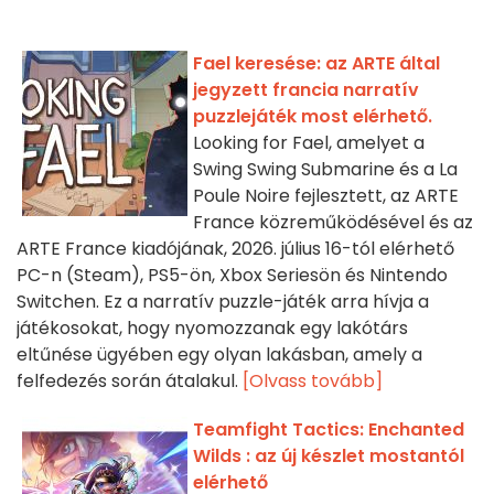
Fael keresése: az ARTE által
jegyzett francia narratív
puzzlejáték most elérhető.
Looking for Fael, amelyet a
Swing Swing Submarine és a La
Poule Noire fejlesztett, az ARTE
France közreműködésével és az
ARTE France kiadójának, 2026. július 16-tól elérhető
PC-n (Steam), PS5-ön, Xbox Seriesön és Nintendo
Switchen. Ez a narratív puzzle-játék arra hívja a
játékosokat, hogy nyomozzanak egy lakótárs
eltűnése ügyében egy olyan lakásban, amely a
felfedezés során átalakul.
[Olvass tovább]
Teamfight Tactics: Enchanted
Wilds : az új készlet mostantól
elérhető