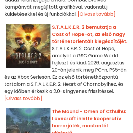
kampányát megújított grafikával, vadonatúj
küldetésekkel és új funkciókkal.
[Olvass tovább]
S.T.A.L.K.E.R. 2 bemutatja a
Cost of Hope-ot, az első nagy
történetorientált kiegészítőjét.
S.T.A.L.K.E.R. 2: Cost of Hope,
amelyet a GSC Game World
fejleszt és kiad, 2026. augusztus
20-án jelenik meg PC-n, PS5-ön
és az Xbox Seriesön. Ez az első történetközpontú
tartalom a S.T.A.L.K.E.R. 2: Heart of Chornobylhez, és
egy időben érkezik a 2.0-s ingyenes frissítéssel.
[Olvass tovább]
The Mound - Omen of Cthulhu:
Lovecraft ihlette kooperatív
horrorjáték, mostantól
elérhető