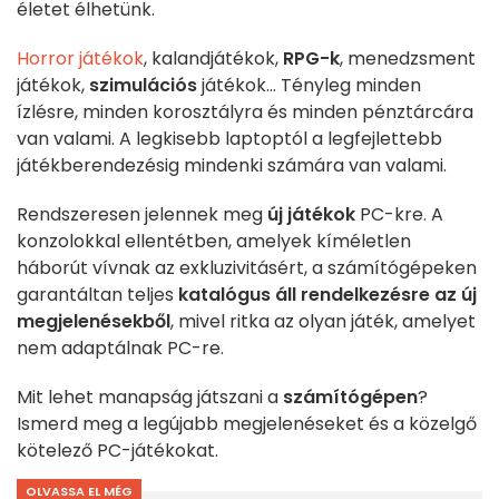
életet élhetünk.
Horror játékok
, kalandjátékok,
RPG-k
, menedzsment
játékok,
szimulációs
játékok... Tényleg minden
ízlésre, minden korosztályra és minden pénztárcára
van valami. A legkisebb laptoptól a legfejlettebb
játékberendezésig mindenki számára van valami.
Rendszeresen jelennek meg
új játékok
PC-kre. A
konzolokkal ellentétben, amelyek kíméletlen
háborút vívnak az exkluzivitásért, a számítógépeken
garantáltan teljes
katalógus áll rendelkezésre az új
megjelenésekből
, mivel ritka az olyan játék, amelyet
nem adaptálnak PC-re.
Mit lehet manapság játszani a
számítógépen
?
Ismerd meg a legújabb megjelenéseket és a közelgő
kötelező PC-játékokat.
OLVASSA EL MÉG