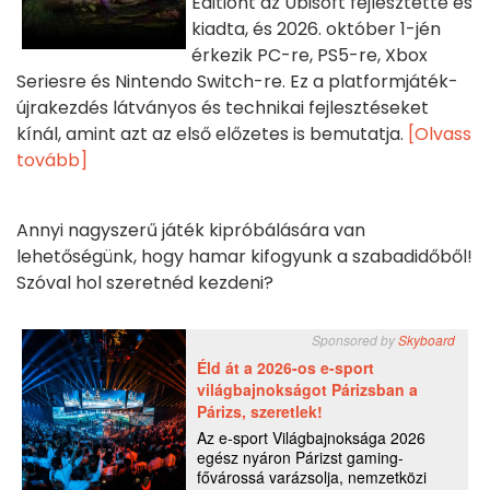
Editiont az Ubisoft fejlesztette és
kiadta, és 2026. október 1-jén
érkezik PC-re, PS5-re, Xbox
Seriesre és Nintendo Switch-re. Ez a platformjáték-
újrakezdés látványos és technikai fejlesztéseket
kínál, amint azt az első előzetes is bemutatja.
[Olvass
tovább]
Annyi nagyszerű játék kipróbálására van
lehetőségünk, hogy hamar kifogyunk a szabadidőből!
Szóval hol szeretnéd kezdeni?