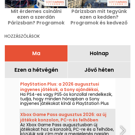
Mit érdemes csinálni
Párizsban mit tegyünk
ezen a szerdán
ezen a kedden?
Párizsban? Programok
Programok és kedvező
és jó ajánlatok 2026.
ajánlatok 2026.
augusztus 12-én
augusztus 11.
HOZZÁSZÓLÁSOK
Ma
Holnap
Ezen a hétvégén
Jövő héten
PlayStation Plus: a 2026 augusztusi
ingyenes játékok, a Sony ajándékai,
Ha PS4-es vagy PS5‑ös konzollal rendelkezik,
amelyeket érdemes nem kihagyni
tudja, hogy minden hónapban a Sony
ingyenes játékokat kínál a PlayStation Plus
előfizetőinek. Akkor mik lesznek az
augusztusi, 2026-os ingyenes játékok?
Xbox Game Pass augusztus 2026: az új
Ismerje meg a hónap kínálatát.
játékok konzolon, PC-n és felhőben
Az Xbox Game Pass augusztusban új
játékokat hoz a konzolra, PC-re és a felhőbe,
közülük sok cím már a megjelenés napján