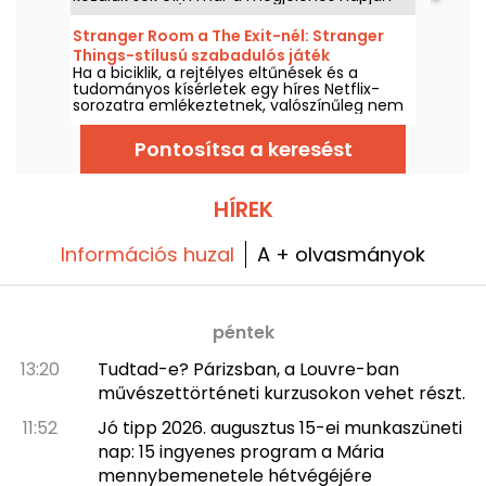
elérhető lesz. Íme a Microsoft által az
előfizetőknek bejelentett legfontosabb
Stranger Room a The Exit-nél: Stranger
újdonságok.
Things-stílusú szabadulós játék
Ha a biciklik, a rejtélyes eltűnések és a
Poissyban
tudományos kísérletek egy híres Netflix-
sorozatra emlékeztetnek, valószínűleg nem
véletlen ez. Poissy-ben a The Exit Stranger
Room című játék az adott univerzumból
Pontosítsa a keresést
merít, és egy csapatban megoldandó
nyomozást kínál.
HÍREK
Információs huzal
A + olvasmányok
péntek
13:20
Tudtad-e? Párizsban, a Louvre-ban
művészettörténeti kurzusokon vehet részt.
11:52
Jó tipp 2026. augusztus 15-ei munkaszüneti
nap: 15 ingyenes program a Mária
mennybemenetele hétvégéjére