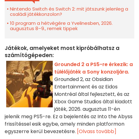
Nintendo Switch és Switch 2: mit játszunk jelenleg a
családi játékkonzolon?
10 program a hétvégére a Yvelinesben, 2026.
augusztus 8–9., remek tippek
Játékok, amelyeket most kipróbálhatsz a
számítógépeden:
Grounded 2 a PS5-re érkezik: a
túlélőjáték a Sony konzoljára.
Grounded 2, az Obsidian
Entertainment és az Eidos
Montréal által fejlesztett, és az
Xbox Game Studios által kiadott
játék, 2026. augusztus 11-én
jelenik meg PS5-re. Ez a bejelentés az Into the Abyss
frissítéssel esik egybe, amely minden platformon
egyszerre kerül bevezetésre.
[Olvass tovább]