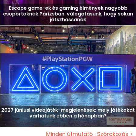
Escape game-ek és gaming élmények nagyobb
csoportoknak Párizsban: válogatásunk, hogy sokan
játszhassanak
2027 júniusi videojáték-megjelenések: mely játékokat
várhatunk ebben a hónapban?
Minden útmutató : Szórakozás >