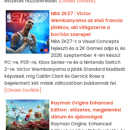
előzetes hozzáféréssel.
[Olvass tovább]
NBA 2K27 : Victor
Wembanyama az első francia
játékos, aki világszerte a
borítón szerepel
NBA 2K27-t a Visual Concepts
fejleszti és a 2K Games adja ki, és
2026. szeptember 4-én készül
PC-re, PS5-re, Xbox Series-re és a Nintendo Switch
2-re. Victor Wembanyama a játék Standard kiadását
képviseli, míg Caitlin Clark és Derrick Rose a
bejelentett két másik változatban bukkannak fel.
[Olvass tovább]
Rayman Origins Enhanced
Edition : előzetes, megjelenési
dátum és újdonságok
Rayman Origins: Enhanced