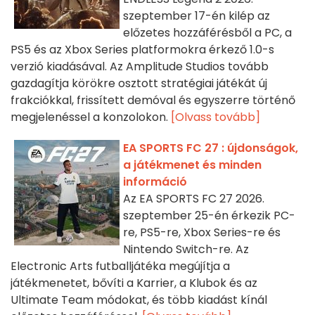
szeptember 17-én kilép az
előzetes hozzáférésből a PC, a
PS5 és az Xbox Series platformokra érkező 1.0-s
verzió kiadásával. Az Amplitude Studios tovább
gazdagítja körökre osztott stratégiai játékát új
frakciókkal, frissített demóval és egyszerre történő
megjelenéssel a konzolokon.
[Olvass tovább]
EA SPORTS FC 27 : újdonságok,
a játékmenet és minden
információ
Az EA SPORTS FC 27 2026.
szeptember 25-én érkezik PC-
re, PS5-re, Xbox Series-re és
Nintendo Switch-re. Az
Electronic Arts futballjátéka megújítja a
játékmenetet, bővíti a Karrier, a Klubok és az
Ultimate Team módokat, és több kiadást kínál