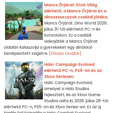
Mancs Őrjárat: Dínó Világ
elérhető, a Mancs Őrjárat és a
dinoszauruszok családi játéka.
Mancs Őrjárat: Dino World 2026.
július 31-től elérhető PC-n és
konzolokon. Ez a családi
videojáték a Mancs Őrjárat
oldalán kalauzolja a gyerekeket egy dinókkal
benépesített szigetre.
[Olvass tovább]
Halo: Campaign Evolved
elérhető PC-n, PS5-ön és az
Xbox Seriesen.
Halo: Campaign Evolved,
amelyet a Halo Studios
fejlesztett, és az Xbox Game
Studios adta ki, 2026. július 28-tól
elérhető PC-n, PS5-ön és Xbox Series-en. Ez az új
kiadás felülvizsgálja a Halo: Combat Evolved