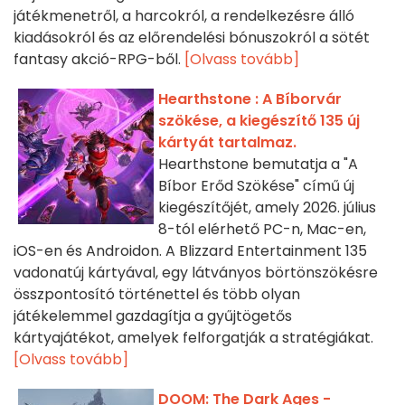
játékmenetről, a harcokról, a rendelkezésre álló
kiadásokról és az előrendelési bónuszokról a sötét
fantasy akció-RPG-ből.
[Olvass tovább]
Hearthstone : A Bíborvár
szökése, a kiegészítő 135 új
kártyát tartalmaz.
Hearthstone bemutatja a "A
Bíbor Erőd Szökése" című új
kiegészítőjét, amely 2026. július
8-tól elérhető PC-n, Mac-en,
iOS-en és Androidon. A Blizzard Entertainment 135
vadonatúj kártyával, egy látványos börtönszökésre
összpontosító történettel és több olyan
játékelemmel gazdagítja a gyűjtögetős
kártyajátékot, amelyek felforgatják a stratégiákat.
[Olvass tovább]
DOOM: The Dark Ages -