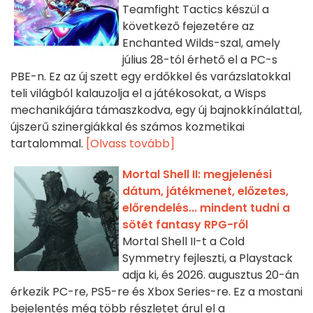
Teamfight Tactics készül a
következő fejezetére az
Enchanted Wilds-szal, amely
július 28-tól érhető el a PC-s
PBE-n. Ez az új szett egy erdőkkel és varázslatokkal
teli világból kalauzolja el a játékosokat, a Wisps
mechanikájára támaszkodva, egy új bajnokkínálattal,
újszerű szinergiákkal és számos kozmetikai
tartalommal.
[Olvass tovább]
Mortal Shell II: megjelenési
dátum, játékmenet, előzetes,
előrendelés... mindent tudni a
sötét fantasy RPG-ről
Mortal Shell II-t a Cold
Symmetry fejleszti, a Playstack
adja ki, és 2026. augusztus 20-án
érkezik PC-re, PS5-re és Xbox Series-re. Ez a mostani
bejelentés még több részletet árul el a