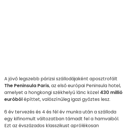
A jövő legszebb párizsi szállodájaként aposztrofált
The Peninsula Paris
, az első európai Peninsula hotel,
amelyet a hongkongi székhelyű lánc közel
430 millió
euróból
építtet, valószínűleg igazi győztes lesz.
6 év tervezés és 4 és fél év munka után a szálloda
egy kifinomult változatban támadt fel a hamvaiból.
Ezt az évszázados klasszikust aprólékosan