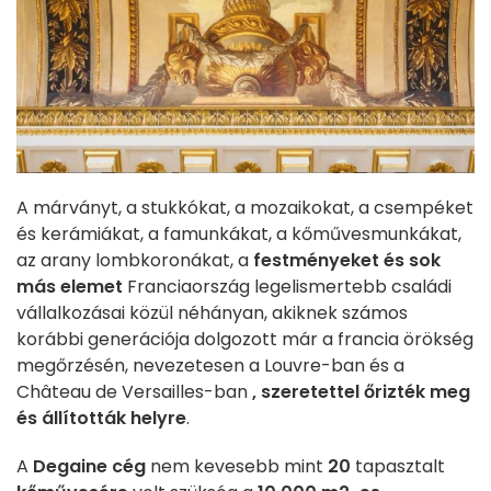
A márványt, a stukkókat, a mozaikokat, a csempéket
és kerámiákat, a famunkákat, a kőművesmunkákat,
az arany lombkoronákat, a
festményeket és sok
más elemet
Franciaország legelismertebb családi
vállalkozásai közül néhányan, akiknek számos
korábbi generációja dolgozott már a francia örökség
megőrzésén, nevezetesen a Louvre-ban és a
Château de Versailles-ban
, szeretettel őrizték meg
és állították helyre
.
A
Degaine cég
nem kevesebb mint
20
tapasztalt