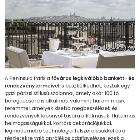
A Peninsula Paris a
főváros legkiválóbb bankett- és
rendezvénytermeivel
is büszkélkedhet, köztük egy
igazi párizsi stílusú szalonnal, amely akár 100 fő
befogadására is alkalmas, valamint három másik
teremmel, amelyek kisebb megbeszélések és
rendezvények lebonyolítására alkalmasak. Hatalmas
belmagasságukkal, kortárs dekorációjukkal,
legmodernebb technológiai felszerelésükkel és a
részletekre való aprólékos odafigyeléssel ezek a