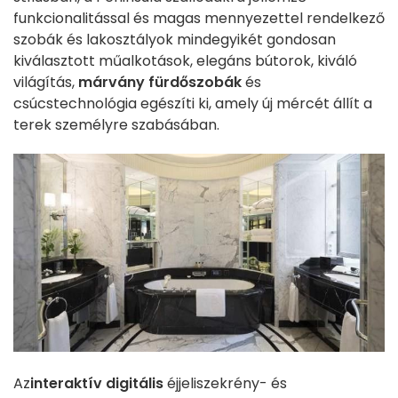
funkcionalitással és magas mennyezettel rendelkező
szobák és lakosztályok mindegyikét gondosan
kiválasztott műalkotások, elegáns bútorok, kiváló
világítás,
márvány fürdőszobák
és
csúcstechnológia egészíti ki, amely új mércét állít a
terek személyre szabásában.
Az
interaktív digitális
éjjeliszekrény- és