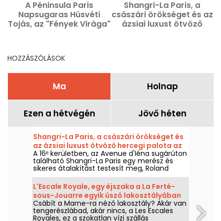
A Péninsula Paris
Shangri-La Paris, a
Napsugaras Húsvéti
császári örökséget és az
é
Tojás, az "Fények Virága"
ázsiai luxust ötvöző
alkotása Anne Coruble-
hercegi palota az
tól
Avenue d'Iéna sugárúton.
HOZZÁSZÓLÁSOK
Ma
Holnap
Ezen a hétvégén
Jövő héten
Shangri-La Paris, a császári örökséget és
az ázsiai luxust ötvöző hercegi palota az
A 16ᵉ kerületben, az Avenue d'Iéna sugárúton
Avenue d'Iéna sugárúton.
található Shangri-La Paris egy merész és
sikeres átalakítást testesít meg, Roland
Bonaparte herceg magánpalotájából egy
történelmi műemlékként nyilvántartott
L'Escale Royale, egy éjszaka a La Ferté-
szállodává és előkelő palotává.
sous-Jouarre egyik úszó lakosztályában
Csábít a Marne-ra néző lakosztály? Akár van
(77)
tengerészlábad, akár nincs, a Les Escales
Royales, ez a szokatlan vízi szállás