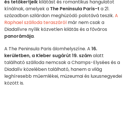
és tetőkertjeik
kilátást és romantikus hangulatot
kínálnak, amelyek a
The Peninsula Paris-t
a 21.
században szilárdan meghúzódó palotává teszik.
A
Raphael szálloda teraszáról
már nem csak a
Diadalívre nyílik közvetlen kilátás és a főváros
panorámája
.
A The Peninsula Paris álomhelyszíne. A
16.
kerületben, a Kleber sugárút 19. szám
alatt
található szálloda nemcsak a Champs-Elysées és a
Diadalív közelében található, hanem a világ
leghíresebb műemlékei, múzeumai és luxusnegyedei
között is.