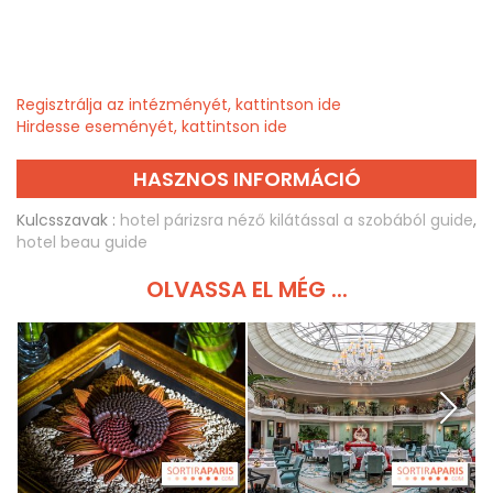
Regisztrálja az intézményét, kattintson ide
Hirdesse eseményét, kattintson ide
HASZNOS INFORMÁCIÓ
Kulcsszavak :
hotel párizsra néző kilátással a szobából guide
,
hotel beau guide
OLVASSA EL MÉG ...