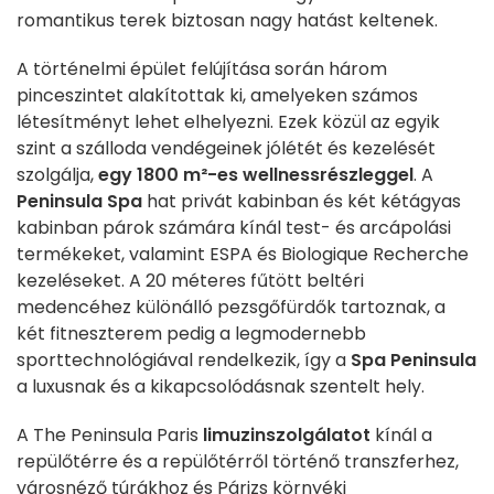
romantikus terek biztosan nagy hatást keltenek.
A történelmi épület felújítása során három
pinceszintet alakítottak ki, amelyeken számos
létesítményt lehet elhelyezni. Ezek közül az egyik
szint a szálloda vendégeinek jólétét és kezelését
szolgálja,
egy 1800 m²-es wellnessrészleggel
. A
Peninsula Spa
hat privát kabinban és két kétágyas
kabinban párok számára kínál test- és arcápolási
termékeket, valamint ESPA és Biologique Recherche
kezeléseket. A 20 méteres fűtött beltéri
medencéhez különálló pezsgőfürdők tartoznak, a
két fitneszterem pedig a legmodernebb
sporttechnológiával rendelkezik, így a
Spa Peninsula
a luxusnak és a kikapcsolódásnak szentelt hely.
A The Peninsula Paris
limuzinszolgálatot
kínál a
repülőtérre és a repülőtérről történő transzferhez,
városnéző túrákhoz és Párizs környéki