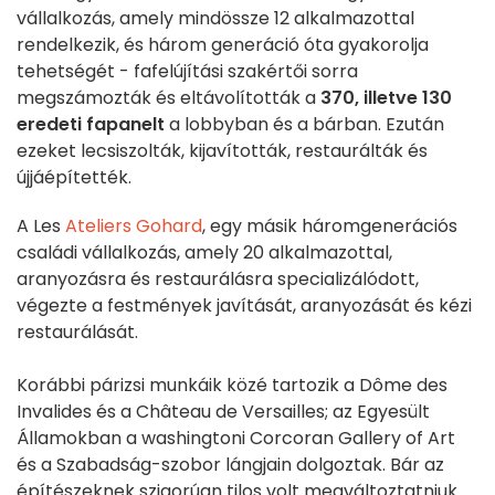
vállalkozás, amely mindössze 12 alkalmazottal
rendelkezik, és három generáció óta gyakorolja
tehetségét - fafelújítási szakértői sorra
megszámozták és eltávolították a
370, illetve 130
eredeti fapanelt
a lobbyban és a bárban. Ezután
ezeket lecsiszolták, kijavították, restaurálták és
újjáépítették.
A Les
Ateliers Gohard
, egy másik háromgenerációs
családi vállalkozás, amely 20 alkalmazottal,
aranyozásra és restaurálásra specializálódott,
végezte a festmények javítását, aranyozását és kézi
restaurálását.
Korábbi párizsi munkáik közé tartozik a Dôme des
Invalides és a Château de Versailles; az Egyesült
Államokban a washingtoni Corcoran Gallery of Art
és a Szabadság-szobor lángjain dolgoztak. Bár az
építészeknek szigorúan tilos volt megváltoztatniuk