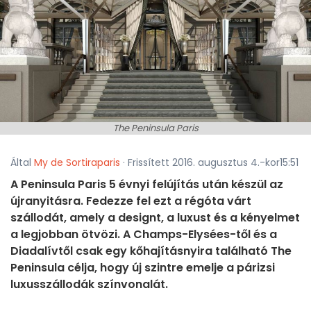
The Peninsula Paris
Által
My de Sortiraparis
· Frissített 2016. augusztus 4.-kor15:51
A Peninsula Paris 5 évnyi felújítás után készül az
újranyitásra. Fedezze fel ezt a régóta várt
szállodát, amely a designt, a luxust és a kényelmet
a legjobban ötvözi. A Champs-Elysées-től és a
Diadalívtől csak egy kőhajításnyira található The
Peninsula célja, hogy új szintre emelje a párizsi
luxusszállodák színvonalát.