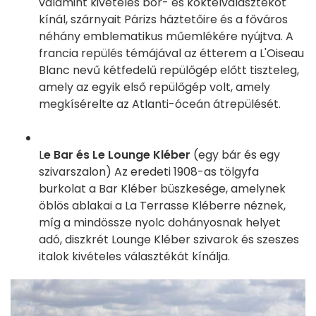
valamint kivételes bor- és koktélválasztékot
kínál, szárnyait Párizs háztetőire és a főváros
néhány emblematikus műemlékére nyújtva. A
francia repülés témájával az étterem a L'Oiseau
Blanc nevű kétfedelű repülőgép előtt tiszteleg,
amely az egyik első repülőgép volt, amely
megkísérelte az Atlanti-óceán átrepülését.
L
e Bar és Le Lounge Kléber
(egy bár és egy
szivarszalon) Az eredeti 1908-as tölgyfa
burkolat a Bar Kléber büszkesége, amelynek
öblös ablakai a La Terrasse Kléberre néznek,
míg a mindössze nyolc dohányosnak helyet
adó, diszkrét Lounge Kléber szivarok és szeszes
italok kivételes választékát kínálja.