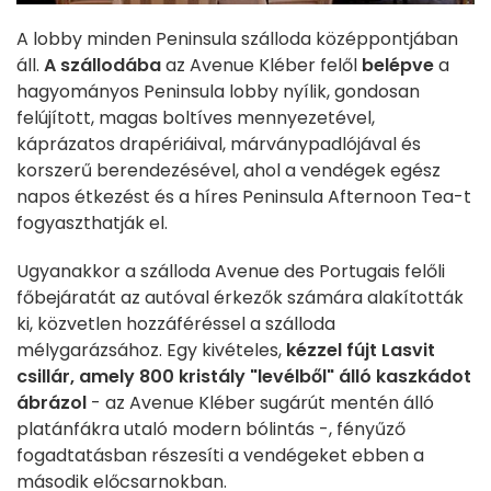
A lobby minden Peninsula szálloda középpontjában
áll.
A szállodába
az Avenue Kléber felől
belépve
a
hagyományos Peninsula lobby nyílik, gondosan
felújított, magas boltíves mennyezetével,
káprázatos drapériáival, márványpadlójával és
korszerű berendezésével, ahol a vendégek egész
napos étkezést és a híres Peninsula Afternoon Tea-t
fogyaszthatják el.
Ugyanakkor a szálloda Avenue des Portugais felőli
főbejáratát az autóval érkezők számára alakították
ki, közvetlen hozzáféréssel a szálloda
mélygarázsához. Egy kivételes,
kézzel fújt Lasvit
csillár, amely 800 kristály "levélből" álló kaszkádot
ábrázol
- az Avenue Kléber sugárút mentén álló
platánfákra utaló modern bólintás -, fényűző
fogadtatásban részesíti a vendégeket ebben a
második előcsarnokban.