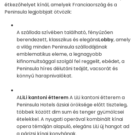
étkezőhelyet kínál, amelyek Franciaország és a
Peninsula legjobbjait ötvözik:
A szálloda szívében található, fényűzően
berendezett, klasszikus és elegáns
Lobby
, amely
a világ minden Peninsula szállodájának
emblematikus eleme, a legnagyobb
kifinomultsággal szolgál fel reggelit, ebédet, a
Peninsula híres délutáni teáját, vacsorát és
könnyű harapnivalókat.
A
LiLi kantoni étterem
A LiLi kantoni étterem a
Peninsula Hotels ázsiai öröksége előtt tiszteleg,
többek között dim sum és tenger gyümölcsei
ételekkel. A nyugati operával kombinált kínai
opera témáján alapuló, elegáns LiLi új hangot ad
a párizsi kínai konyhának.