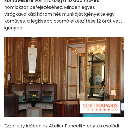
kőművesére
volt szükség a
10 000 m2-es
homlokzat befejezéséhez. Minden egyes
virágkavalkád három hét munkáját igényelte egy
kőműves, a legkisebb csomó elkészítése 12 órát vett
igénybe.
Ezzel egy időben az Atelier Fancelli - egy kis családi