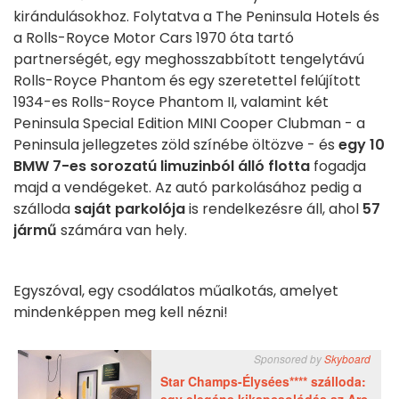
kirándulásokhoz. Folytatva a The Peninsula Hotels és
a Rolls-Royce Motor Cars 1970 óta tartó
partnerségét, egy meghosszabbított tengelytávú
Rolls-Royce Phantom és egy szeretettel felújított
1934-es Rolls-Royce Phantom II, valamint két
Peninsula Special Edition MINI Cooper Clubman - a
Peninsula jellegzetes zöld színébe öltözve - és
egy 10
BMW 7-es sorozatú limuzinból álló flotta
fogadja
majd a vendégeket. Az autó parkolásához pedig a
szálloda
saját parkolója
is rendelkezésre áll, ahol
57
jármű
számára van hely.
Egyszóval, egy csodálatos műalkotás, amelyet
mindenképpen meg kell nézni!