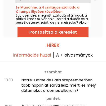
lehetőséget kínál arra, hogy egy éjszakát
(vagy akár többet is, ha úgy tetszik)
Le Marianne, a 4 csillagos szálloda a
eltöltsön az egyik úszó lakosztályban La
Champs Élysées közelében
Ferté-sous-Jouarre közelében.
Egy csendes, meghitt szállodáról álmodik a
párizsi káosz szívében? Szereti a dudák és a
beszélgetések zaját, de nem éjszaka? Akkor
a Marianne pont neked való: a Champs
Élysées-től egy kőhajításnyira, a kis rue Paul
Pontosítsa a keresést
Baudry-n található ez a vadonatúj szálloda,
amelyet Vincent Bastie szállodaépítész és
Charles Zana belsőépítész tervezett. Az
eredmény megéri a kitérőt: meglátogattuk,
HÍREK
és mindent elmesélünk róla!
Információs huzal
A + olvasmányok
szombat
13:30
Notre-Dame de Paris szeptemberben
több napon át zárva lesz: miért, és mely
dátumokat érdemes elkerülni?
péntek