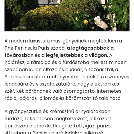
A modern luxusturizmus igényeinek megfelelően a
The Peninsula Paris szobái
a legtágasabbak a
fővárosban
és
a legfejlettebbek a világon
. A
hálórész, a társalgó és a fürdőszoba mellett minden
szobában külön öltöző és budoár, öltözőasztal, a
Peninsula inasbox a kifényesített cipők és a szennyes
leadására és visszahozatalára, nagy elektronikus
széf, két bőröndnek való csomagtartó, internetes
rádió, időjárás-állomás és körömszárító található.
A gyöngyszürke és krémszínű árnyalatokban
fürdőző, tökéletesen megtervezett, lakkozott
építészeti elemekkel kiegészített, igazi párizsi
stílusban, a Peninsula szállodákra jellemző