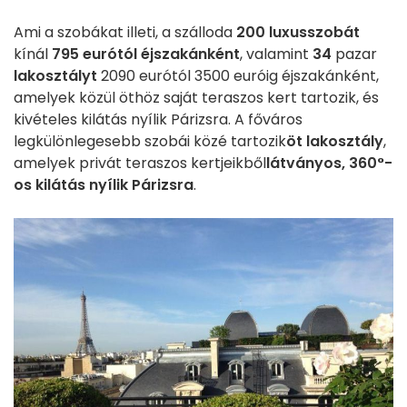
Ami a szobákat illeti, a szálloda
200 luxusszobát
kínál
795 eurótól éjszakánként
, valamint
34
pazar
lakosztályt
2090 eurótól 3500 euróig éjszakánként,
amelyek közül öthöz saját teraszos kert tartozik, és
kivételes kilátás nyílik Párizsra. A főváros
legkülönlegesebb szobái közé tartozik
öt lakosztály
,
amelyek privát teraszos kertjeikből
látványos, 360°-
os kilátás nyílik Párizsra
.