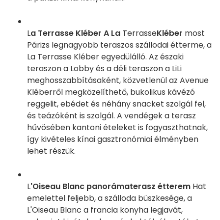
L
a Terrasse Kléber A La
Terrasse
Kléber
most
Párizs legnagyobb teraszos szállodai étterme, a
La Terrasse Kléber egyedülálló. Az északi
teraszon a Lobby és a déli teraszon a LiLi
meghosszabbításaként, közvetlenül az Avenue
Kléberről megközelíthető, bukolikus kávézó
reggelit, ebédet és néhány snacket szolgál fel,
és teázóként is szolgál. A vendégek a terasz
hűvösében kantoni ételeket is fogyaszthatnak,
így kivételes kínai gasztronómiai élményben
lehet részük.
L
'Oiseau Blanc panorámaterasz étterem
Hat
emelettel feljebb, a szálloda büszkesége, a
L'Oiseau Blanc a francia konyha legjavát,