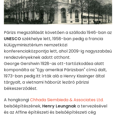
Párizs megszállását követően a szálloda 1946-ban az
UNESCO
székhelye lett, 1958-ban pedig a francia
külügyminisztérium nemzetközi
konferenciaközpontja lett, ahol 2009-ig nagyszabású
rendezvényeknek adott otthont.
George Gershwin 1928-as ott-tartózkodása alatt
komponálta az "Egy amerikai Párizsban" című dalt,
1973-ban pedig itt írták alá a Henry Kissinger által
tárgyalt, a vietnami háborút lezáró párizsi
békeszerződést.
A hongkongi
Chhada Siembieda & Associates Ltd.
belsőépítészének,
Henry Leungnak
a tervezésével
és az Affine építészeti és belsőépítészeti cég