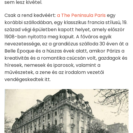
sem lesz kivétel.
Csak a rend kedvéért:
a The Peninsula Paris
egy
korábbi szállodában, egy klasszikus francia stílusú, 19.
század végi épületben kapott helyet, amely először
1908-ban nyitotta meg kapuit. A főváros egyik
nevezetessége, ez a grandiózus szálloda 30 éven át a
Belle Époque és a húszas évek alatt, amikor Párizs a
kreativitás és a romantika csúcsán volt, gazdagok és
híresek, nemesek és iparosok, valamint a
művészetek, a zene és az irodalom vezetői
vendégeskedtek itt.