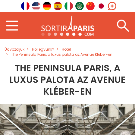
Üdvözöljük
Hol együnk?
Hotel
The Peninsula Paris, a luxus palota az Avenue Kléber-en
THE PENINSULA PARIS, A
LUXUS PALOTA AZ AVENUE
KLÉBER-EN