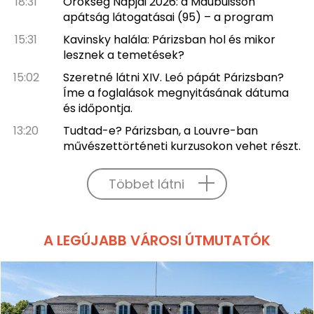
18:31
Örökség Napjai 2026: a Maubuisson
apátság látogatásai (95) – a program
15:31
Kavinsky halála: Párizsban hol és mikor
lesznek a temetések?
15:02
Szeretné látni XIV. Leó pápát Párizsban?
Íme a foglalások megnyitásának dátuma
és időpontja.
13:20
Tudtad-e? Párizsban, a Louvre-ban
művészettörténeti kurzusokon vehet részt.
Többet látni
A LEGÚJABB VÁROSI ÚTMUTATÓK