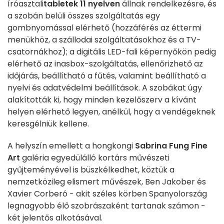
íróasztali
tabletek
11 nyelven
állnak rendelkezésre, és
a szobán belüli összes szolgáltatás egy
gombnyomással elérhető (hozzáférés az éttermi
menükhöz, a szállodai szolgáltatásokhoz és a TV-
csatornákhoz); a digitális LED-fali képernyőkön pedig
elérhető az inasbox-szolgáltatás, ellenőrizhető az
időjárás, beállítható a fűtés, valamint beállítható a
nyelvi és adatvédelmi beállítások. A szobákat úgy
alakították ki, hogy minden kezelőszerv a kívánt
helyen elérhető legyen, anélkül, hogy a vendégeknek
keresgélniük kellene.
A helyszín emellett a hongkongi
Sabrina Fung Fine
Art
galéria egyedülálló kortárs művészeti
gyűjteményével is büszkélkedhet, köztük a
nemzetközileg elismert művészek, Ben Jakober és
Xavier Corberó - akit széles körben Spanyolország
legnagyobb élő szobrászaként tartanak számon -
két jelentős alkotásával.