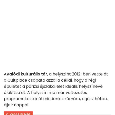
A
valódi kulturális tér
, a helyszínt 2012-ben vette át
a Cultplace csapata azzal a céllal, hogy a régi
épületet a párizsi éjszakai élet ideális helyszínévé
alakítsa át. A helyszín ma már változatos
programokat kínál mindenki számára, egész héten,
éjjel-nappal.
OLVASSA EL MÉG