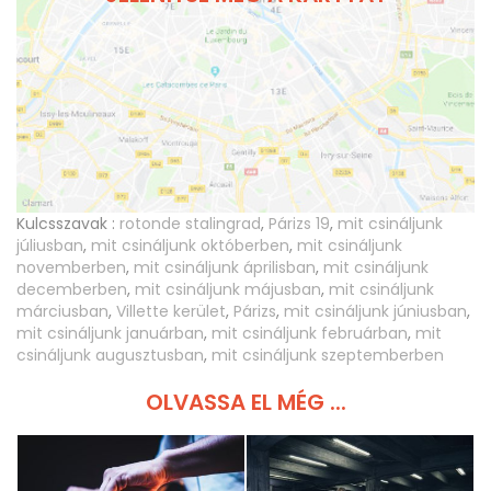
Kulcsszavak :
rotonde stalingrad
,
Párizs 19
,
mit csináljunk
júliusban
,
mit csináljunk októberben
,
mit csináljunk
novemberben
,
mit csináljunk áprilisban
,
mit csináljunk
decemberben
,
mit csináljunk májusban
,
mit csináljunk
márciusban
,
Villette kerület
,
Párizs
,
mit csináljunk júniusban
,
mit csináljunk januárban
,
mit csináljunk februárban
,
mit
csináljunk augusztusban
,
mit csináljunk szeptemberben
OLVASSA EL MÉG ...