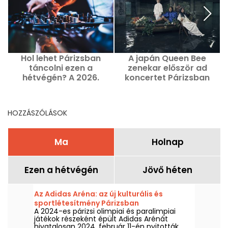
Hol lehet Párizsban
A japán Queen Bee
táncolni ezen a
zenekar először ad
hétvégén? A 2026.
koncertet Párizsban
augusztus 6–8-i estékre.
2026 júliusában.
HOZZÁSZÓLÁSOK
Ma
Holnap
Ezen a hétvégén
Jövő héten
Az Adidas Aréna: az új kulturális és
sportlétesítmény Párizsban
A 2024-es párizsi olimpiai és paralimpiai
játékok részeként épült Adidas Arénát
hivatalosan 2024. február 11-én nyitották