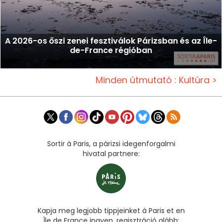
A 2026-os őszi zenei fesztiválok Párizsban és az Île-
de-France régióban
Minden útmutató : Kultúra >
Sortir à Paris, a párizsi idegenforgalmi
hivatal partnere:
Kapja meg legjobb tippjeinket à Paris et en
Île de France ingyen, regisztráció alább: