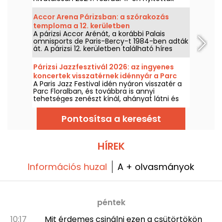
meg. Tudjon meg többet erről a hatalmas új
kulturális és sportlétesítményről a főváros
Accor Arena Párizsban: a szórakozás
északi részén.
temploma a 12. kerületben
A párizsi Accor Arénát, a korábbi Palais
omnisports de Paris-Bercy-t 1984-ben adták
át. A párizsi 12. kerületben található híres
szórakozóhely immár közel 40 éve
gyönyörködteti a párizsiak szemét és fülét
Párizsi Jazzfesztivál 2026: az ingyenes
legendás koncertekkel, komédiaműsorokkal
koncertek visszatérnek idénnyár a Parc
és nagyszabású sporteseményekkel.
A Paris Jazz Festival idén nyáron visszatér a
Floralban, a program
Parc Floralban, és továbbra is annyi
tehetséges zenészt kínál, ahányat látni és
hallgatni lehet egy bucolikus környezetben.
Íme az ingyenes koncertek programja,
Pontosítsa a keresést
amelyet 2026. június 24-től szeptember 6-ig
érdemes felfedezni!
HÍREK
Információs huzal
A + olvasmányok
péntek
10:17
Mit érdemes csinálni ezen a csütörtökön