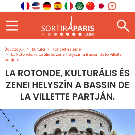
Üdvözöljük
Kultúra
Koncert és zene
La Rotonde, kulturális és zenei helyszín a Bassin de la Villette
partján.
LA ROTONDE, KULTURÁLIS ÉS
ZENEI HELYSZÍN A BASSIN DE
LA VILLETTE PARTJÁN.