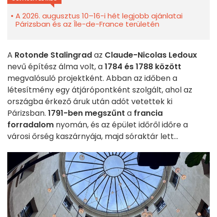
A 2026. augusztus 10–16-i hét legjobb ajánlatai
Párizsban és az Île-de-France területén
A
Rotonde Stalingrad
az
Claude-Nicolas Ledoux
nevű építész álma volt, a
1784 és 1788 között
megvalósuló projektként. Abban az időben a
létesítmény egy átjárópontként szolgált, ahol az
országba érkező áruk után adót vetettek ki
Párizsban.
1791-ben megszűnt
a
francia
forradalom
nyomán, és az épület időről időre a
városi őrség kaszárnyája, majd sóraktár lett...