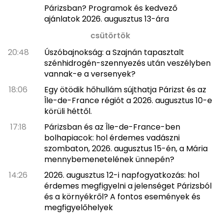
Párizsban? Programok és kedvező
ajánlatok 2026. augusztus 13-ára
csütörtök
20:48
Úszóbajnokság: a Szajnán tapasztalt
szénhidrogén-szennyezés után veszélyben
vannak-e a versenyek?
18:06
Egy ötödik hőhullám sújthatja Párizst és az
Île-de-France régiót a 2026. augusztus 10-e
körüli héttől.
17:18
Párizsban és az Île-de-France-ben
bolhapiacok: hol érdemes vadászni
szombaton, 2026. augusztus 15-én, a Mária
mennybemenetelének ünnepén?
14:26
2026. augusztus 12-i napfogyatkozás: hol
érdemes megfigyelni a jelenséget Párizsból
és a környékről? A fontos események és
megfigyelőhelyek