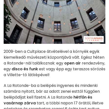
2009-ben a Cultplace átvételével a környék egyik
kiemelkedő művészeti központjává vált. Egész héten
a Rotonde-nál találkoznak: egy
open air
rendezvény,
egy
disco és funk
est vagy épp egy teraszos sörözés
a Villette-tó látképével!
A La Rotonde-ba a belépés ingyenes és mindenki
számára nyitott, bár az adott zenei esttől függően
belépődíjat kell fizetni. A La Rotonde
hétfőn és
vasárnap zárva
tart, a többi napon 17 órától, illetve
pénteken és szombaton reggel 6 óráig tart nyitva.