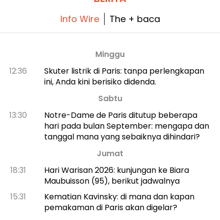
menghadapi suhu panas yang menggila,
semua tur mereka berlangsung di tempat
teduh.
Info Wire
The + baca
Minggu
12:36
Skuter listrik di Paris: tanpa perlengkapan
ini, Anda kini berisiko didenda.
Sabtu
13:30
Notre-Dame de Paris ditutup beberapa
hari pada bulan September: mengapa dan
tanggal mana yang sebaiknya dihindari?
Jumat
18:31
Hari Warisan 2026: kunjungan ke Biara
Maubuisson (95), berikut jadwalnya
15:31
Kematian Kavinsky: di mana dan kapan
pemakaman di Paris akan digelar?