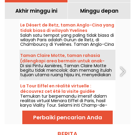
Akhir minggu ini
Minggu depan
Le Désert de Retz, taman Anglo-Cina yang
tidak biasa di wilayah Yvelines
Salah satu tempat yang paling tidak biasa di
wilayah Paris adalah Gurun de Retz, di
Chambourcy di Yvelines. Taman Anglo-Cina
abad ke-18 ini adalah salah satu dari sedikit
taman yang masih dipertahankan dalam
Taman Claire Motte, taman rahasia
keadaan aslinya. Tempat yang mempesona
(dilengkapi area bermain untuk anak-
ini, yang pernah dikunjungi oleh tokoh-tokoh
Di sisi Pintu Asnières, Taman Claire Motte
anak), di 17e
terkenal seperti Marie-Antoinette dan
begitu tidak mencolok: dan memang itulah
Thomas Jefferson, menonjol karena
tujuan utama ruang hijau ini, menyediakan
bangunannya yang fantastis. Anda juga
tempat bagi orang-orang untuk mengisi
akan senang menemukan banyak pohon
ulang tenaga, benar-benar tenang.
luar biasa yang mendominasi area lanskap.
La Tour Eiffel en réalité virtuelle :
découvrez cet été la visite guidée
Temukan tur berpemandu imersif dalam
historique de Viality Tour Menara Eiffel
realitas virtual Menara Eiffel di Paris, hasil
dalam realitas virtual: saksikan tur
karya Viality Tour. Selami inti Champ-de-
berpemandu bersejarah dari Viality Tour
Mars dan hayati kembali proses
musim panas ini.
pembangunan hingga peresmian Dame de
Perbaiki pencarian Anda
Fer pada 1889. Versi baru yang lebih akurat
dari sebelumnya telah dirilis pada 31 Maret
2026. Untuk momen ini, kami punya kode
promo khusus untuk Anda! Dan untuk
BERITA