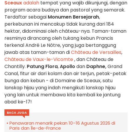
Sceaux
adalah
tempat yang wajib dikunjungi, dengan
program acara budaya dan pastoral yang semarak.
Terdaftar sebagai
Monumen Bersejarah
,
perkebunan ini mencakup tidak kurang dari 184
hektar, didominasi oleh château-nya. Taman-taman
resminya dirancang oleh tukang kebun Prancis
terkenal André Le Nôtre, yang juga bertanggung
jawab atas taman-taman di
Château de Versailles
,
Château de Vaux-le-Vicomte
, dan Château de
Chantilly.
Patung Flora
,
Apollo
dan
Daphne,
Grand
Canal, fitur air dari kolam dan air terjun, petak-petak
bunga dan kebun - di Domaine de Sceaux, satu
lanskap hijau yang indah mengikuti lanskap hijau
yang lain untuk membawa kita kembali ke jantung
abad ke-17!
BACA JUGA
Penawaran menarik pekan 10–16 Agustus 2026 di
Paris dan Île-de-France