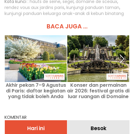
Kata kunci :
hauts de seine
,
segel
,
domaine de sceaux
,
rendez vous aux jardins paris
,
kunjungi panduan taman
,
kunjungi panduan keluarga anak-anak di kebun binatang
BACA JUGA ...
Akhir pekan 7–9 Agustus
Konser dan permainan
di Paris: daftar kegiatan
air 2026: festival gratis di
yang tidak boleh Anda
luar ruangan di Domaine
lewatkan
de Saint-Cloud akhir
pekan ini
KOMENTAR
Hari ini
Besok