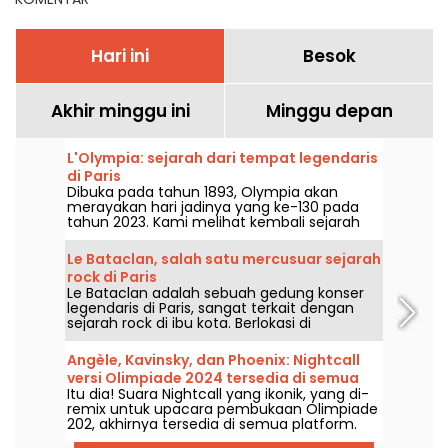
Hari ini
Besok
Akhir minggu ini
Minggu depan
L'Olympia: sejarah dari tempat legendaris
di Paris
Dibuka pada tahun 1893, Olympia akan
merayakan hari jadinya yang ke-130 pada
tahun 2023. Kami melihat kembali sejarah
tempat konser dan hiburan legendaris di
Paris ini, yang telah menjadi saksi dari orang-
Le Bataclan, salah satu mercusuar sejarah
orang seperti Edith Piaf, Jacques Brel,
rock di Paris
Barbara dan Johnny Hallyday, serta Billie
Le Bataclan adalah sebuah gedung konser
Holiday, The Beatles, dan The Rolling Stones.
legendaris di Paris, sangat terkait dengan
sejarah rock di ibu kota. Berlokasi di
arrondissement ke-11 yang sangat hidup, ia
tetap menjadi ikon utama bagi kancah
Angèle, Kavinsky, dan Phoenix: Nightcall
musik Paris.
versi Olimpiade 2024 tersedia di semua
Itu dia! Suara Nightcall yang ikonik, yang di-
platform
remix untuk upacara pembukaan Olimpiade
202, akhirnya tersedia di semua platform.
Versi yang dibuat oleh Angèle, Phœnix dan