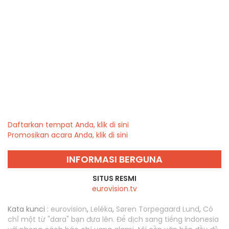
Daftarkan tempat Anda, klik di sini
Promosikan acara Anda, klik di sini
INFORMASI BERGUNA
SITUS RESMI
eurovision.tv
Kata kunci :
eurovision
,
Leléka
,
Søren Torpegaard Lund
,
Có
chỉ một từ "dara" bạn đưa lên. Để dịch sang tiếng Indonesia