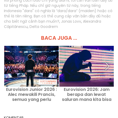
với phong cách báo chí yang alami, tôi cần văn bản đầy đủ
từ tiếng Pháp. Nếu chỉ giữ nguyên từ này, trong tiếng
Indonesia "dara" có nghĩa là “dara/dara” (maiden) hoặc có
thể là tên riêng. Bạn có thể cung cấp văn bản đầy đủ hoặc
cho biết ngữ cảnh bạn muốn?
,
Jonas Lovv
,
Alexandra
Căpitănescu
,
Delta Goodrem
BACA JUGA ...
Eurovision Junior 2026 :
Eurovision 2026: Jam
Alec mewakili Prancis,
berapa dan lewat
semua yang perlu
saluran mana kita bisa
diketahui
menonton finalnya pada
hari Sabtu mendatang?
KOMENTAR