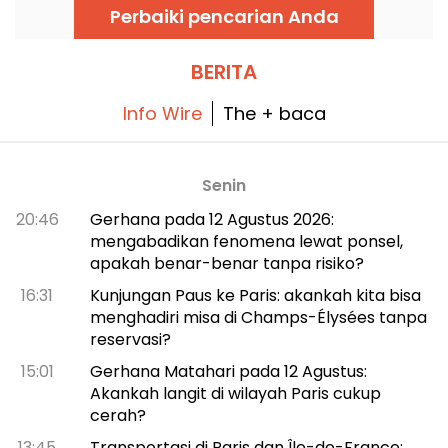
Kavinsky telah menimbulkan kehebohan
Perbaiki pencarian Anda
sebelum dirilis secara resmi.
BERITA
Info Wire
The + baca
Senin
20:46
Gerhana pada 12 Agustus 2026:
mengabadikan fenomena lewat ponsel,
apakah benar-benar tanpa risiko?
16:31
Kunjungan Paus ke Paris: akankah kita bisa
menghadiri misa di Champs-Élysées tanpa
reservasi?
15:01
Gerhana Matahari pada 12 Agustus:
Akankah langit di wilayah Paris cukup
cerah?
13:45
Transportasi di Paris dan Île-de-France: