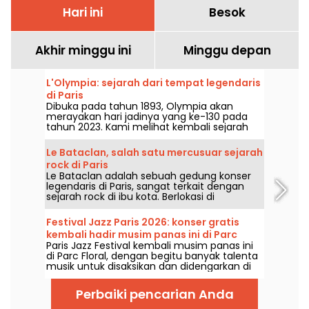
Hari ini
Besok
Akhir minggu ini
Minggu depan
L'Olympia: sejarah dari tempat legendaris
di Paris
Dibuka pada tahun 1893, Olympia akan
merayakan hari jadinya yang ke-130 pada
tahun 2023. Kami melihat kembali sejarah
tempat konser dan hiburan legendaris di
Paris ini, yang telah menjadi saksi dari orang-
Le Bataclan, salah satu mercusuar sejarah
orang seperti Edith Piaf, Jacques Brel,
rock di Paris
Barbara dan Johnny Hallyday, serta Billie
Le Bataclan adalah sebuah gedung konser
Holiday, The Beatles, dan The Rolling Stones.
legendaris di Paris, sangat terkait dengan
sejarah rock di ibu kota. Berlokasi di
arrondissement ke-11 yang sangat hidup, ia
tetap menjadi ikon utama bagi kancah
Festival Jazz Paris 2026: konser gratis
musik Paris.
kembali hadir musim panas ini di Parc
Paris Jazz Festival kembali musim panas ini
Floral, berikut programnya
di Parc Floral, dengan begitu banyak talenta
musik untuk disaksikan dan didengarkan di
tengah suasana pedesaan yang asri. Berikut
program konser gratis yang bisa dinikmati
Perbaiki pencarian Anda
dari 24 Juni hingga 6 September 2026!