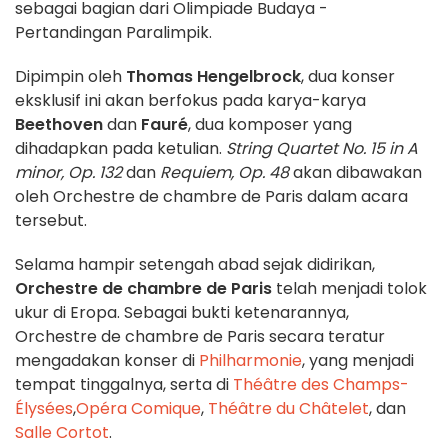
sebagai bagian dari Olimpiade Budaya -
Pertandingan Paralimpik.
Dipimpin oleh
Thomas Hengelbrock
, dua konser
eksklusif ini akan berfokus pada karya-karya
Beethoven
dan
Fauré
, dua komposer yang
dihadapkan pada ketulian.
String Quartet No. 15 in A
minor, Op. 132
dan
Requiem, Op. 48
akan dibawakan
oleh Orchestre de chambre de Paris dalam acara
tersebut.
Selama hampir setengah abad sejak didirikan,
Orchestre de chambre de Paris
telah menjadi tolok
ukur di Eropa. Sebagai bukti ketenarannya,
Orchestre de chambre de Paris secara teratur
mengadakan konser di
Philharmonie
, yang menjadi
tempat tinggalnya, serta di
Théâtre des Champs-
Élysées
,
Opéra Comique
,
Théâtre du Châtelet
, dan
Salle Cortot
.