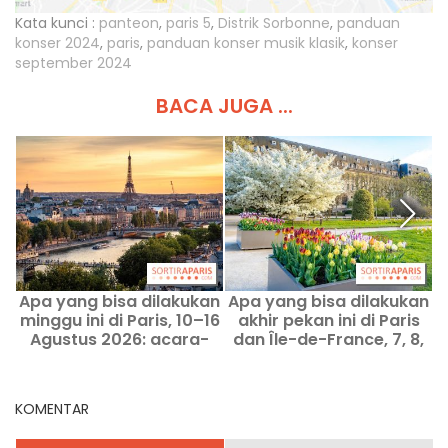
Kata kunci :
panteon
,
paris 5
,
Distrik Sorbonne
,
panduan
konser 2024
,
paris
,
panduan konser musik klasik
,
konser
september 2024
BACA JUGA ...
Apa yang bisa dilakukan
Apa yang bisa dilakukan
A
minggu ini di Paris, 10–16
akhir pekan ini di Paris
d
Agustus 2026: acara-
dan Île-de-France, 7, 8,
acara wajib
dan 9 Agustus 2026
KOMENTAR