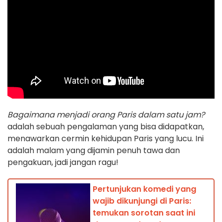
Bagaimana menjadi orang Paris dalam satu jam?
adalah sebuah pengalaman yang bisa didapatkan,
menawarkan cermin kehidupan Paris yang lucu. Ini
adalah malam yang dijamin penuh tawa dan
pengakuan, jadi jangan ragu!
Pertunjukan komedi yang
wajib dikunjungi di Paris:
temukan sorotan saat ini