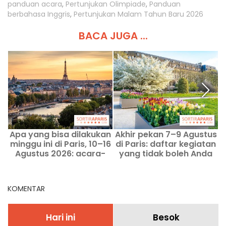
panduan acara
,
Pertunjukan Olimpiade
,
Panduan
berbahasa Inggris
,
Pertunjukan Malam Tahun Baru 2026
BACA JUGA ...
Apa yang bisa dilakukan
Akhir pekan 7–9 Agustus
minggu ini di Paris, 10–16
di Paris: daftar kegiatan
Agustus 2026: acara-
yang tidak boleh Anda
acara wajib
lewatkan
KOMENTAR
Hari ini
Besok