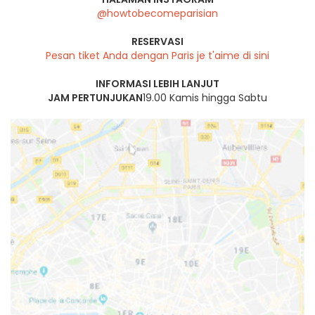
@howtobecomeparisian
RESERVASI
Pesan tiket Anda dengan Paris je t'aime di sini
INFORMASI LEBIH LANJUT
JAM PERTUNJUKAN
19.00 Kamis hingga Sabtu