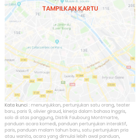
TAMPILKAN KARTU
Kata kunci :
menunjukkan
,
pertunjukan satu orang
,
teater
baru
,
paris 9
,
olivier giraud
,
kinerja dalam bahasa Inggris
,
solo di atas panggung
,
Distrik Faubourg Montmartre
,
panduan acara komedi
,
panduan pertunjukan interaktif
,
paris
,
panduan malam tahun baru
,
satu pertunjukan pria
atau wanita
,
acara yang dimulai lebih awal panduan
,