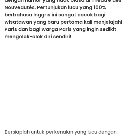
dengan humor yang tidak biasa di Théâtre des
Nouveautés. Pertunjukan lucu yang 100%
berbahasa Inggris ini sangat cocok bagi
wisatawan yang baru pertama kali menjelajahi
Paris dan bagi warga Paris yang ingin sedikit
mengolok-olok diri sendiri!
Bersiaplah untuk perkenalan yang lucu dengan