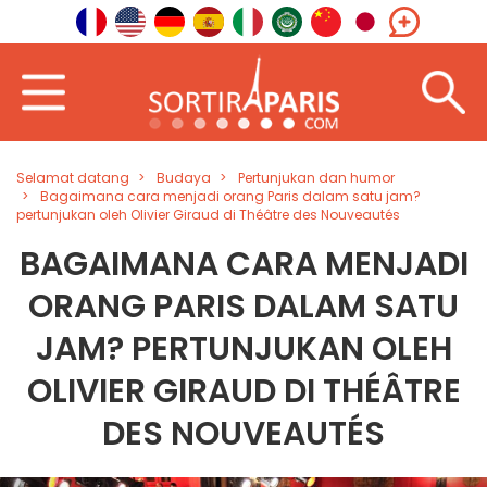
Selamat datang
Budaya
Pertunjukan dan humor
Bagaimana cara menjadi orang Paris dalam satu jam?
pertunjukan oleh Olivier Giraud di Théâtre des Nouveautés
BAGAIMANA CARA MENJADI
ORANG PARIS DALAM SATU
JAM? PERTUNJUKAN OLEH
OLIVIER GIRAUD DI THÉÂTRE
DES NOUVEAUTÉS