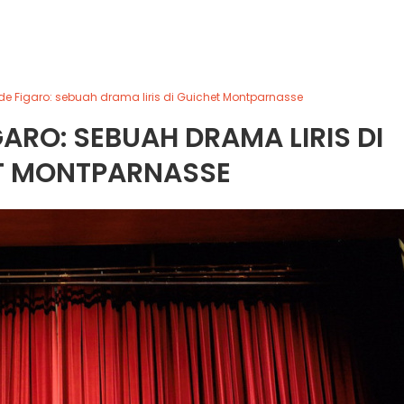
 de Figaro: sebuah drama liris di Guichet Montparnasse
GARO: SEBUAH DRAMA LIRIS DI
T MONTPARNASSE