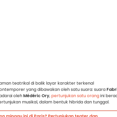
n teatrikal di balik layar karakter terkenal
kontemporer yang dibawakan oleh satu suara: suara
Fabr
radarai oleh
Médéric Ory
,
pertunjukan satu orang
ini bera
rtunjukan musikal, dalam bentuk hibrida dan tunggal.
on minggu ini di Paris? Pertunjukan teater dan