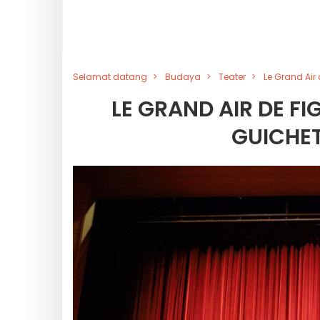
Selamat datang
Budaya
Teater
Le Grand Air
LE GRAND AIR DE FI
GUICHE