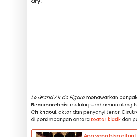
Ory.
Le Grand Air de Figaro
menawarkan pengalama
Beaumarchais
, melalui pembacaan ulang 
Chikhaoui
, aktor dan penyanyi tenor. Disut
di persimpangan antara
teater klasik
dan pe
Apa yang bisa ditont