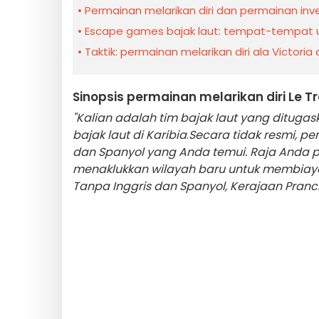
Permainan melarikan diri dan permainan inves
Escape games bajak laut: tempat-tempat un
Taktik: permainan melarikan diri ala Victoria d
Sinopsis permainan melarikan diri Le Tr
"Kalian adalah tim bajak laut yang ditugask
bajak laut di Karibia
.
Secara tidak resmi, p
dan Spanyol yang Anda temui. Raja Anda 
menaklukkan wilayah baru untuk membiayai
Tanpa Inggris dan Spanyol, Kerajaan Pranci