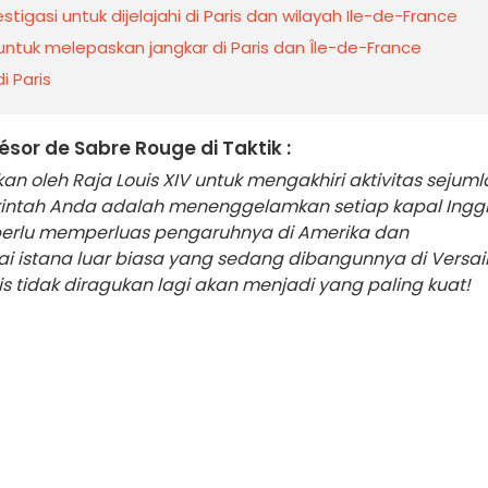
tigasi untuk dijelajahi di Paris dan wilayah Ile-de-France
tuk melepaskan jangkar di Paris dan Île-de-France
i Paris
ésor de Sabre Rouge di Taktik :
an oleh Raja Louis XIV untuk mengakhiri aktivitas sejuml
erintah Anda adalah menenggelamkan setiap kapal Inggr
perlu memperluas pengaruhnya di Amerika dan
 istana luar biasa yang sedang dibangunnya di Versail
s tidak diragukan lagi akan menjadi yang paling kuat!