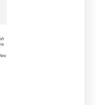
ah
is
les.