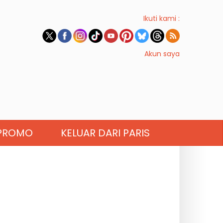
Ikuti kami :
Akun saya
PROMO
KELUAR DARI PARIS