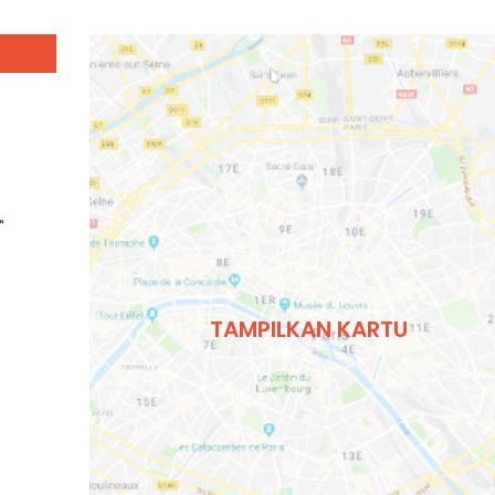
"
TAMPILKAN KARTU