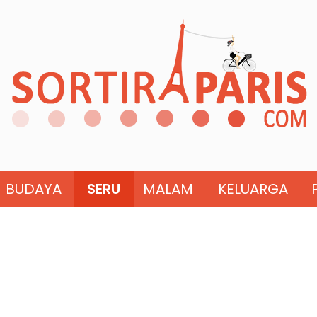
BUDAYA
SERU
MALAM
KELUARGA