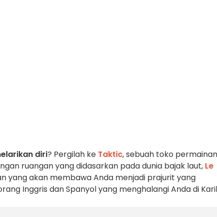
larikan diri
? Pergilah ke
Taktic
, sebuah toko permaina
dengan ruangan yang didasarkan pada dunia bajak laut,
Le
an yang akan membawa Anda menjadi prajurit yang
orang Inggris dan Spanyol yang menghalangi Anda di Karib